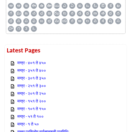
అ
ఆ
ఇ
ఈ
ఉ
ఊ
ఋ
ఎ
ఏ
ఐ
ఒ
ఓ
ఔ
క
ఖ
గ
ఘ
ఙ
చ
ఛ
జ
ఝ
ట
ఠ
డ
ఢ
ణ
త
థ
ద
ధ
న
ప
ఫ
బ
భ
మ
య
ర
ఱ
ల
వ
శ
ష
స
హ
౧
౩
౬
Latest Pages
मन्त्र - ४०१ ते ४५०
मन्त्र - ३५१ ते ४००
मन्त्र - ३०१ ते ३५०
मन्त्र - २५१ ते ३००
मन्त्र - २०१ ते २५०
मन्त्र - १५१ ते २००
मन्त्र - १०१ ते १५०
मन्त्र - ५१ ते १००
मन्त्र - १ ते ५०