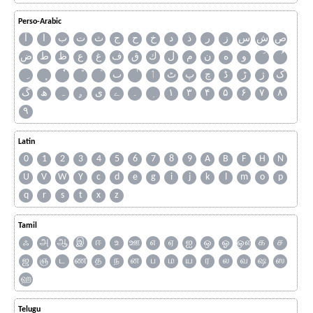
Perso-Arabic
ص
ش
س
ز
ر
ذ
د
خ
ح
ج
ث
ت
ب
ا
آ
و
ه
ن
م
ل
ك
ق
ف
غ
ع
ظ
ط
ض
ک
ژ
ڑ
ڈ
چ
پ
ٹ
ٲ
ٮ
گ
ھ
ہ
ۄ
ی
ے
۔
۱
۳
۴
۵
۶
۷
۸
۹
Latin
0
1
2
3
4
5
6
7
8
9
A
B
F
H
N
U
V
W
Y
c
d
e
g
i
j
k
l
m
o
p
q
r
s
t
x
z
Tamil
ஃ
அ
ஆ
இ
ஈ
உ
ஊ
எ
ஏ
ஐ
ஒ
ஓ
ஔ
க
ச
ஜ
ஞ
ட
ண
த
ந
ன
ப
ம
ய
ர
ல
வ
ஷ
ஸ
ஹ
Telugu