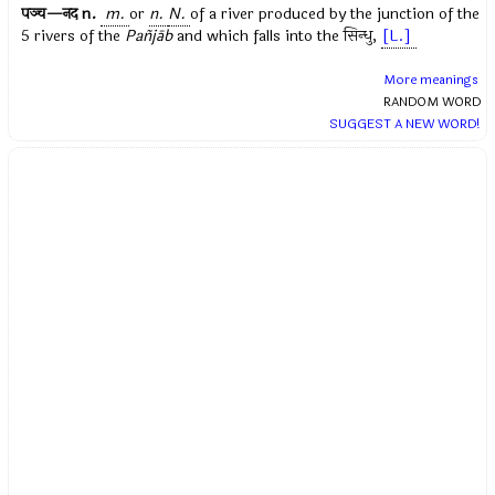
पञ्च—नद
n.
m.
or
n.
N.
of a river produced by the junction of the
5 rivers of the
Pañjāb
and which falls into the
सिन्धु
,
[L.]
More meanings
RANDOM WORD
SUGGEST A NEW WORD!