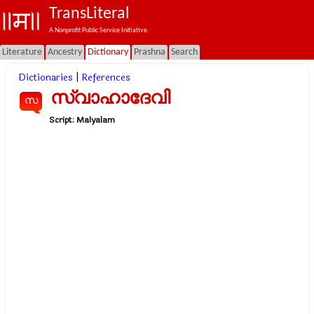
TransLiteral
A Nonprofit Public Service Initiative.
Literature
Ancestry
Dictionary
Prashna
Search
Dictionaries
|
References
സ്വാഹാദേവി
സ
Script:
Malyalam