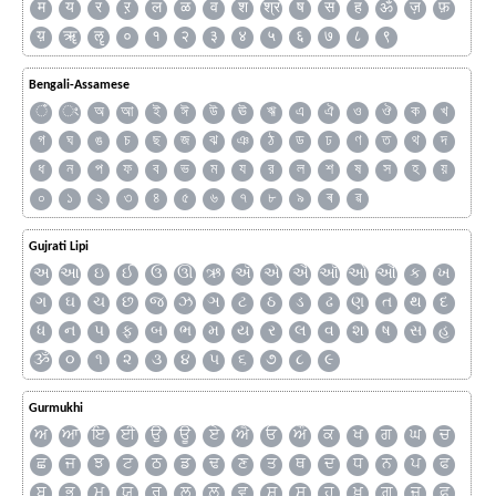
म
य
र
ऱ
ल
ळ
व
श
श्र
ष
स
ह
ॐ
ज़
फ़
य़
ॠ
ॡ
०
१
२
३
४
५
६
७
८
९
Bengali-Assamese
ঁ
ং
অ
আ
ই
ঈ
উ
ঊ
ঋ
এ
ঐ
ও
ঔ
ক
খ
গ
ঘ
ঙ
চ
ছ
জ
ঝ
ঞ
ঠ
ড
ঢ
ণ
ত
থ
দ
ধ
ন
প
ফ
ব
ভ
ম
য
র
ল
শ
ষ
স
হ
য়
০
১
২
৩
৪
৫
৬
৭
৮
৯
ৰ
ৱ
Gujrati Lipi
અ
આ
ઇ
ઈ
ઉ
ઊ
ઋ
ઍ
એ
ઐ
ઑ
ઓ
ઔ
ક
ખ
ગ
ઘ
ચ
છ
જ
ઝ
ઞ
ટ
ઠ
ડ
ઢ
ણ
ત
થ
દ
ધ
ન
પ
ફ
બ
ભ
મ
ય
ર
લ
વ
શ
ષ
સ
હ
ૐ
૦
૧
૨
૩
૪
૫
૬
૭
૮
૯
Gurmukhi
ਅ
ਆ
ਇ
ਈ
ਉ
ਊ
ਏ
ਐ
ਓ
ਔ
ਕ
ਖ
ਗ
ਘ
ਚ
ਛ
ਜ
ਝ
ਟ
ਠ
ਡ
ਢ
ਣ
ਤ
ਥ
ਦ
ਧ
ਨ
ਪ
ਫ
ਬ
ਭ
ਮ
ਯ
ਰ
ਲ
ਲ਼
ਵ
ਸ਼
ਸ
ਹ
ਖ਼
ਗ਼
ਜ਼
ਫ਼