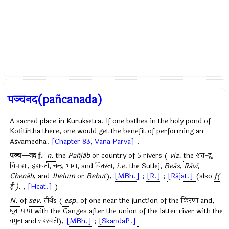
पञ्चनद(pañcanada)
A sacred place in Kurukṣetra. If one bathes in the holy pond of
Koṭitīrtha there, one would get the benefit of performing an
Aśvamedha.
[Chapter 83, Vana Parva]
.
पञ्च—नद
f.
n.
the
Pañjāb
or country of 5 rivers (
viz.
the
शत-द्रु
,
विपाशा
,
इरावती
,
चन्द्र-भागा
, and
वितस्ता
,
i.e.
the Sutlej,
Beās
,
Rāvī
,
Chenāb
, and
Jhelum
or
Behut
),
[MBh.]
;
[R.]
;
[Rājat.]
(also
f(
ई
).
,
[Hcat.]
)
N.
of
sev.
तीर्थ
s (
esp.
of one near the junction of the
किरणा
and,
धूत-पापा
with the Ganges after the union of the latter river with the
यमुना
and
सरस्वती
),
[MBh.]
;
[SkandaP.]