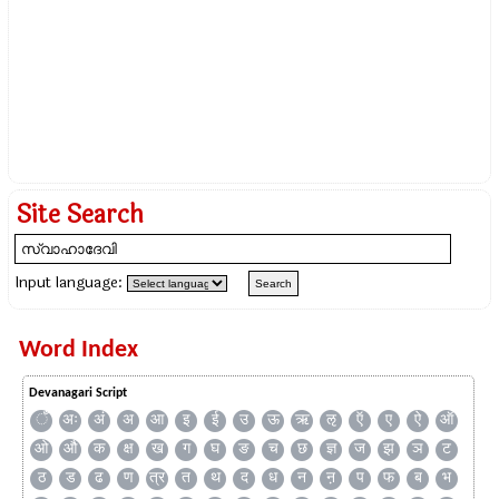
Site Search
Input language:
Word Index
Devanagari Script
ँ
अः
अं
अ
आ
इ
ई
उ
ऊ
ऋ
ऌ
ऍ
ए
ऐ
ऑ
ओ
औ
क
क्ष
ख
ग
घ
ङ
च
छ
ज्ञ
ज
झ
ञ
ट
ठ
ड
ढ
ण
त्र
त
थ
द
ध
न
ऩ
प
फ
ब
भ