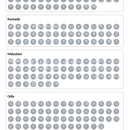
੧
੨
੩
੪
੫
੬
੭
੮
੯
ੲ
ੳ
ੴ
Kannada
ಅ
ಆ
ಇ
ಈ
ಉ
ಊ
ಋ
ಎ
ಏ
ಐ
ಒ
ಓ
ಔ
ಕ
ಖ
ಗ
ಘ
ಚ
ಛ
ಜ
ಝ
ಟ
ಠ
ಡ
ಢ
ಣ
ತ
ಥ
ದ
ಧ
ನ
ಪ
ಫ
ಬ
ಭ
ಮ
ಯ
ರ
ಲ
ವ
ಶ
ಷ
ಸ
ಹ
೧
Malyalam
അ
ആ
ഇ
ഈ
ഉ
ഊ
ഋ
എ
ഏ
ഐ
ഒ
ഓ
ഔ
ക
ഖ
ഗ
ഘ
ച
ഛ
ജ
ഝ
ഞ
ട
ഠ
ഡ
ഢ
ണ
ത
ഥ
ദ
ധ
ന
പ
ഫ
ബ
ഭ
മ
യ
ര
റ
ല
വ
ശ
ഷ
സ
ഹ
൧
൪
൫
൭
൮
൯
Odia
ଅ
ଆ
ଇ
ଈ
ଉ
ଊ
ଋ
ଏ
ଐ
ଓ
ଔ
କ
ଖ
ଗ
ଘ
ଙ
ଚ
ଛ
ଜ
ଝ
ଞ
ଟ
ଠ
ଡ
ଢ
ଣ
ତ
ଥ
ଦ
ଧ
ନ
ପ
ଫ
ବ
ଭ
ମ
ଯ
ର
ଲ
ଳ
ଶ
ଷ
ସ
ହ
ଡ଼
ଢ଼
ୟ
୦
୧
୨
୩
୪
୫
୬
୭
୮
୯
ୱ