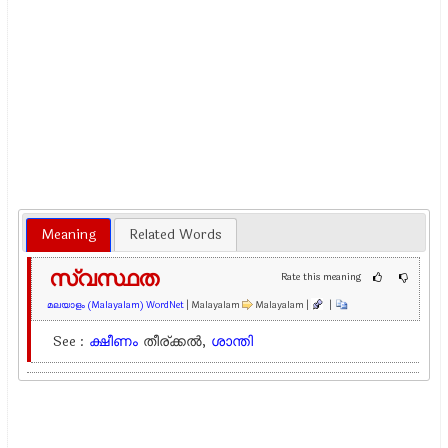
Meaning
Related Words
സ്വസ്ഥത
Rate this meaning
മലയാളം (Malayalam) WordNet
| Malayalam
Malayalam |
|
See :
ക്ഷീണം
തീര്ക്കൽ,
ശാന്തി