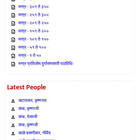
मन्त्र - ३०१ ते ३५०
मन्त्र - २५१ ते ३००
मन्त्र - २०१ ते २५०
मन्त्र - १५१ ते २००
मन्त्र - १०१ ते १५०
मन्त्र - ५१ ते १००
मन्त्र - १ ते ५०
मन्त्र प्रतिलोम दुर्गासप्तशती पाठविधिः
Latest People
खटावकर, कृष्णराव
कंक, कृष्णाजी
कंक, येसाजी
कंक, कृष्णजी
काळे बसणीकर, गोविंद