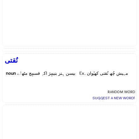
نُقتی
noun
بیسن ہٕنز بنیمٕژ اکہِ قسمٕچ مٹھٲے Ex.
مہیش چُھ نُقتی کھیٚوان
RANDOM WORD
SUGGEST A NEW WORD!