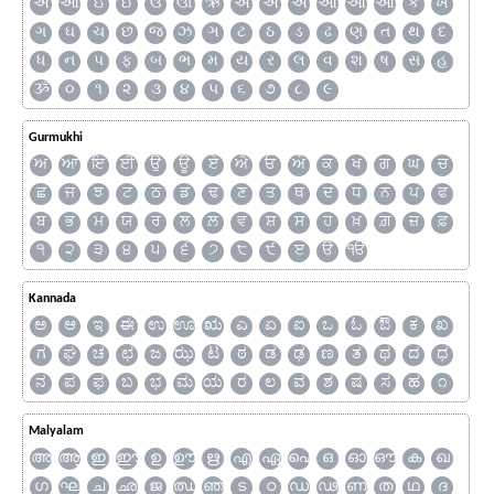
અ
આ
ઇ
ઈ
ઉ
ઊ
ઋ
ઍ
એ
ઐ
ઑ
ઓ
ઔ
ક
ખ
ગ
ઘ
ચ
છ
જ
ઝ
ઞ
ટ
ઠ
ડ
ઢ
ણ
ત
થ
દ
ધ
ન
પ
ફ
બ
ભ
મ
ય
ર
લ
વ
શ
ષ
સ
હ
ૐ
૦
૧
૨
૩
૪
૫
૬
૭
૮
૯
Gurmukhi
ਅ
ਆ
ਇ
ਈ
ਉ
ਊ
ਏ
ਐ
ਓ
ਔ
ਕ
ਖ
ਗ
ਘ
ਚ
ਛ
ਜ
ਝ
ਟ
ਠ
ਡ
ਢ
ਣ
ਤ
ਥ
ਦ
ਧ
ਨ
ਪ
ਫ
ਬ
ਭ
ਮ
ਯ
ਰ
ਲ
ਲ਼
ਵ
ਸ਼
ਸ
ਹ
ਖ਼
ਗ਼
ਜ਼
ਫ਼
੧
੨
੩
੪
੫
੬
੭
੮
੯
ੲ
ੳ
ੴ
Kannada
ಅ
ಆ
ಇ
ಈ
ಉ
ಊ
ಋ
ಎ
ಏ
ಐ
ಒ
ಓ
ಔ
ಕ
ಖ
ಗ
ಘ
ಚ
ಛ
ಜ
ಝ
ಟ
ಠ
ಡ
ಢ
ಣ
ತ
ಥ
ದ
ಧ
ನ
ಪ
ಫ
ಬ
ಭ
ಮ
ಯ
ರ
ಲ
ವ
ಶ
ಷ
ಸ
ಹ
೧
Malyalam
അ
ആ
ഇ
ഈ
ഉ
ഊ
ഋ
എ
ഏ
ഐ
ഒ
ഓ
ഔ
ക
ഖ
ഗ
ഘ
ച
ഛ
ജ
ഝ
ഞ
ട
ഠ
ഡ
ഢ
ണ
ത
ഥ
ദ