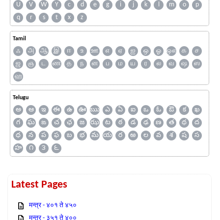
U
V
W
Y
c
d
e
g
i
j
k
l
m
o
p
q
r
s
t
x
z
Tamil
ஃ
அ
ஆ
இ
ஈ
உ
ஊ
எ
ஏ
ஐ
ஒ
ஓ
ஔ
க
ச
ஜ
ஞ
ட
ண
த
ந
ன
ப
ம
ய
ர
ல
வ
ஷ
ஸ
ஹ
Telugu
అ
ఆ
ఇ
ఈ
ఉ
ఊ
ఋ
ఎ
ఏ
ఐ
ఒ
ఓ
ఔ
క
ఖ
గ
ఘ
ఙ
చ
ఛ
జ
ఝ
ట
ఠ
డ
ఢ
ణ
త
థ
ద
ధ
న
ప
ఫ
బ
భ
మ
య
ర
ఱ
ల
వ
శ
ష
స
హ
౧
౩
౬
Latest Pages
मन्त्र - ४०१ ते ४५०
मन्त्र - ३५१ ते ४००