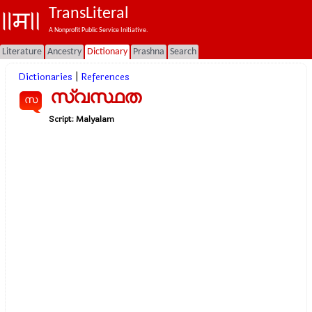
TransLiteral
A Nonprofit Public Service Initiative.
Literature
Ancestry
Dictionary
Prashna
Search
Dictionaries
|
References
സ്വസ്ഥത
സ
Script:
Malyalam