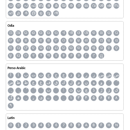
ധ
ന
പ
ഫ
ബ
ഭ
മ
യ
ര
റ
ല
വ
ശ
ഷ
സ
ഹ
൧
൪
൫
൭
൮
൯
Odia
ଅ
ଆ
ଇ
ଈ
ଉ
ଊ
ଋ
ଏ
ଐ
ଓ
ଔ
କ
ଖ
ଗ
ଘ
ଙ
ଚ
ଛ
ଜ
ଝ
ଞ
ଟ
ଠ
ଡ
ଢ
ଣ
ତ
ଥ
ଦ
ଧ
ନ
ପ
ଫ
ବ
ଭ
ମ
ଯ
ର
ଲ
ଳ
ଶ
ଷ
ସ
ହ
ଡ଼
ଢ଼
ୟ
୦
୧
୨
୩
୪
୫
୬
୭
୮
୯
ୱ
Perso-Arabic
ص
ش
س
ز
ر
ذ
د
خ
ح
ج
ث
ت
ب
ا
آ
و
ه
ن
م
ل
ك
ق
ف
غ
ع
ظ
ط
ض
ک
ژ
ڑ
ڈ
چ
پ
ٹ
ٲ
ٮ
گ
ھ
ہ
ۄ
ی
ے
۔
۱
۳
۴
۵
۶
۷
۸
۹
Latin
0
1
2
3
4
5
6
7
8
9
A
B
F
H
N