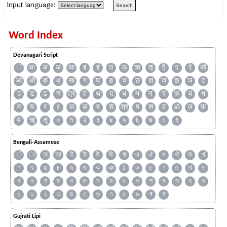
Input language:
Word Index
Devanagari Script
ँ
अः
अं
अ
आ
इ
ई
उ
ऊ
ऋ
ऌ
ऍ
ए
ऐ
ऑ
ओ
औ
क
क्ष
ख
ग
घ
ङ
च
छ
ज्ञ
ज
झ
ञ
ट
ठ
ड
ढ
ण
त्र
त
थ
द
ध
न
ऩ
प
फ
ब
भ
म
य
र
ऱ
ल
ळ
व
श
श्र
ष
स
ह
ॐ
ज़
फ़
य़
ॠ
ॡ
०
१
२
३
४
५
६
७
८
९
Bengali-Assamese
ঁ
ং
অ
আ
ই
ঈ
উ
ঊ
ঋ
এ
ঐ
ও
ঔ
ক
খ
গ
ঘ
ঙ
চ
ছ
জ
ঝ
ঞ
ঠ
ড
ঢ
ণ
ত
থ
দ
ধ
ন
প
ফ
ব
ভ
ম
য
র
ল
শ
ষ
স
হ
য়
০
১
২
৩
৪
৫
৬
৭
৮
৯
ৰ
ৱ
Gujrati Lipi