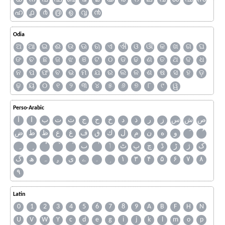
ഹ
൧
൪
൫
൭
൮
൯
Odia
ଅ
ଆ
ଇ
ଈ
ଉ
ଊ
ଋ
ଏ
ଐ
ଓ
ଔ
କ
ଖ
ଗ
ଘ
ଙ
ଚ
ଛ
ଜ
ଝ
ଞ
ଟ
ଠ
ଡ
ଢ
ଣ
ତ
ଥ
ଦ
ଧ
ନ
ପ
ଫ
ବ
ଭ
ମ
ଯ
ର
ଲ
ଳ
ଶ
ଷ
ସ
ହ
ଡ଼
ଢ଼
ୟ
୦
୧
୨
୩
୪
୫
୬
୭
୮
୯
ୱ
Perso-Arabic
ص
ش
س
ز
ر
ذ
د
خ
ح
ج
ث
ت
ب
ا
آ
و
ه
ن
م
ل
ك
ق
ف
غ
ع
ظ
ط
ض
ک
ژ
ڑ
ڈ
چ
پ
ٹ
ٲ
ٮ
گ
ھ
ہ
ۄ
ی
ے
۔
۱
۳
۴
۵
۶
۷
۸
۹
Latin
0
1
2
3
4
5
6
7
8
9
A
B
F
H
N
U
V
W
Y
c
d
e
g
i
j
k
l
m
o
p