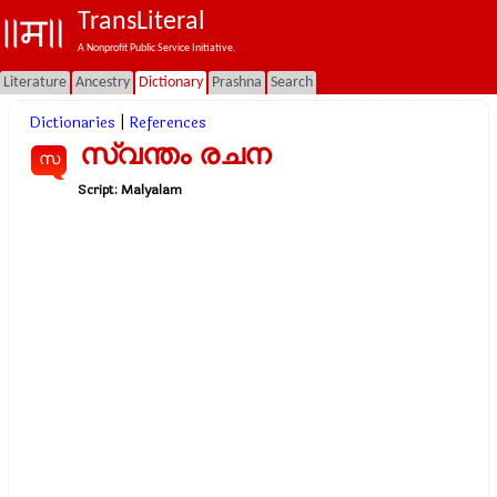
TransLiteral
A Nonprofit Public Service Initiative.
Literature
Ancestry
Dictionary
Prashna
Search
Dictionaries
|
References
സ്വന്തം രചന
സ
Script:
Malyalam