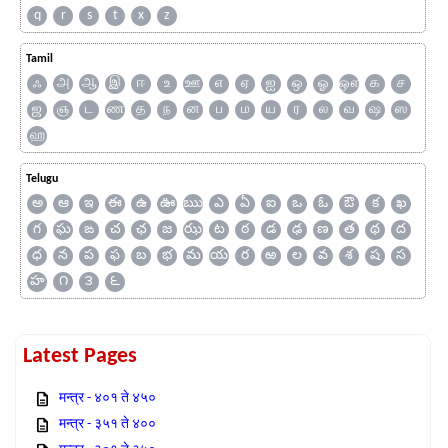
q
r
s
t
x
z
Tamil
ஃ
அ
ஆ
இ
ஈ
உ
ஊ
எ
ஏ
ஐ
ஒ
ஓ
ஔ
க
ச
ஜ
ஞ
ட
ண
த
ந
ன
ப
ம
ய
ர
ல
வ
ஷ
ஸ
ஹ
Telugu
అ
ఆ
ఇ
ఈ
ఉ
ఊ
ఋ
ఎ
ఏ
ఐ
ఒ
ఓ
ఔ
క
ఖ
గ
ఘ
ఙ
చ
ఛ
జ
ఝ
ట
ఠ
డ
ఢ
ణ
త
థ
ద
ధ
న
ప
ఫ
బ
భ
మ
య
ర
ఱ
ల
వ
శ
ష
స
హ
౧
౩
౬
Latest Pages
मन्त्र - ४०१ ते ४५०
मन्त्र - ३५१ ते ४००