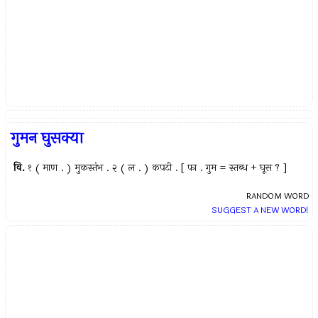
गुमन घुसक्या
वि.
१ ( माण . ) मुकस्तंभ . २ ( ल . ) कपटी . [ फा . गुम = स्तब्ध + घूस ? ]
RANDOM WORD
SUGGEST A NEW WORD!