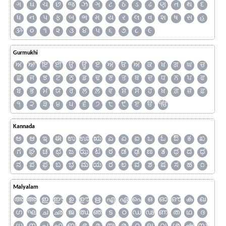
ગ
ઘ
ચ
છ
જ
ઝ
ઞ
ટ
ઠ
ડ
ઢ
ણ
ત
થ
દ
ધ
ન
પ
ફ
બ
ભ
મ
ય
ર
લ
વ
શ
ષ
સ
હ
ૐ
૦
૧
૨
૩
૪
૫
૬
૭
૮
૯
Gurmukhi
ਅ
ਆ
ਇ
ਈ
ਉ
ਊ
ਏ
ਐ
ਓ
ਔ
ਕ
ਖ
ਗ
ਘ
ਚ
ਛ
ਜ
ਝ
ਟ
ਠ
ਡ
ਢ
ਣ
ਤ
ਥ
ਦ
ਧ
ਨ
ਪ
ਫ
ਬ
ਭ
ਮ
ਯ
ਰ
ਲ
ਲ਼
ਵ
ਸ਼
ਸ
ਹ
ਖ਼
ਗ਼
ਜ਼
ਫ਼
੧
੨
੩
੪
੫
੬
੭
੮
੯
ੲ
ੳ
ੴ
Kannada
ಅ
ಆ
ಇ
ಈ
ಉ
ಊ
ಋ
ಎ
ಏ
ಐ
ಒ
ಓ
ಔ
ಕ
ಖ
ಗ
ಘ
ಚ
ಛ
ಜ
ಝ
ಟ
ಠ
ಡ
ಢ
ಣ
ತ
ಥ
ದ
ಧ
ನ
ಪ
ಫ
ಬ
ಭ
ಮ
ಯ
ರ
ಲ
ವ
ಶ
ಷ
ಸ
ಹ
೧
Malyalam
അ
ആ
ഇ
ഈ
ഉ
ഊ
ഋ
എ
ഏ
ഐ
ഒ
ഓ
ഔ
ക
ഖ
ഗ
ഘ
ച
ഛ
ജ
ഝ
ഞ
ട
ഠ
ഡ
ഢ
ണ
ത
ഥ
ദ
ധ
ന
പ
ഫ
ബ
ഭ
മ
യ
ര
റ
ല
വ
ശ
ഷ
സ