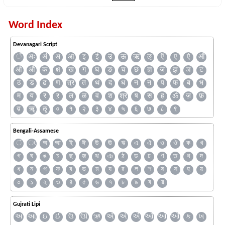
Word Index
Devanagari Script
ँ
अः
अं
अ
आ
इ
ई
उ
ऊ
ऋ
ऌ
ऍ
ए
ऐ
ऑ
ओ
औ
क
क्ष
ख
ग
घ
ङ
च
छ
ज्ञ
ज
झ
ञ
ट
ठ
ड
ढ
ण
त्र
त
थ
द
ध
न
ऩ
प
फ
ब
भ
म
य
र
ऱ
ल
ळ
व
श
श्र
ष
स
ह
ॐ
ज़
फ़
य़
ॠ
ॡ
०
१
२
३
४
५
६
७
८
९
Bengali-Assamese
ঁ
ং
অ
আ
ই
ঈ
উ
ঊ
ঋ
এ
ঐ
ও
ঔ
ক
খ
গ
ঘ
ঙ
চ
ছ
জ
ঝ
ঞ
ঠ
ড
ঢ
ণ
ত
থ
দ
ধ
ন
প
ফ
ব
ভ
ম
য
র
ল
শ
ষ
স
হ
য়
০
১
২
৩
৪
৫
৬
৭
৮
৯
ৰ
ৱ
Gujrati Lipi
અ
આ
ઇ
ઈ
ઉ
ઊ
ઋ
ઍ
એ
ઐ
ઑ
ઓ
ઔ
ક
ખ