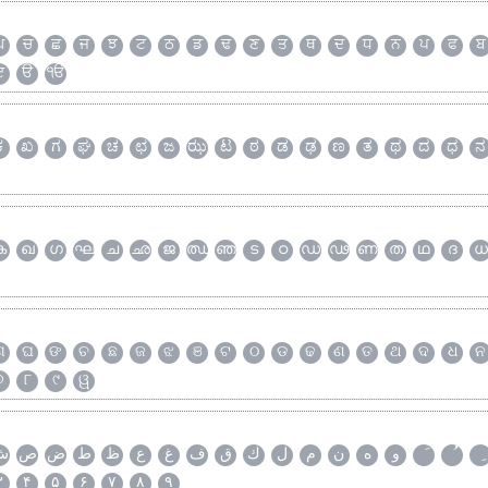
ਘ
ਚ
ਛ
ਜ
ਝ
ਟ
ਠ
ਡ
ਢ
ਣ
ਤ
ਥ
ਦ
ਧ
ਨ
ਪ
ਫ
ਬ
ੲ
ੳ
ੴ
ಕ
ಖ
ಗ
ಘ
ಚ
ಛ
ಜ
ಝ
ಟ
ಠ
ಡ
ಢ
ಣ
ತ
ಥ
ದ
ಧ
ನ
ക
ഖ
ഗ
ഘ
ച
ഛ
ജ
ഝ
ഞ
ട
ഠ
ഡ
ഢ
ണ
ത
ഥ
ദ
ധ
ଗ
ଘ
ଙ
ଚ
ଛ
ଜ
ଝ
ଞ
ଟ
ଠ
ଡ
ଢ
ଣ
ତ
ଥ
ଦ
ଧ
ନ
୭
୮
୯
ୱ
و
ه
ن
م
ل
ك
ق
ف
غ
ع
ظ
ط
ض
ص
ش
۳
۴
۵
۶
۷
۸
۹