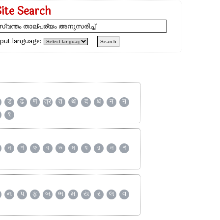
Site Search
nput language:
ड
ढ
ण
त्र
त
थ
द
ध
न
ऩ
९
ন
প
ফ
ব
ভ
ম
য
র
ল
শ
ન
પ
ફ
બ
ભ
મ
ય
ર
લ
વ