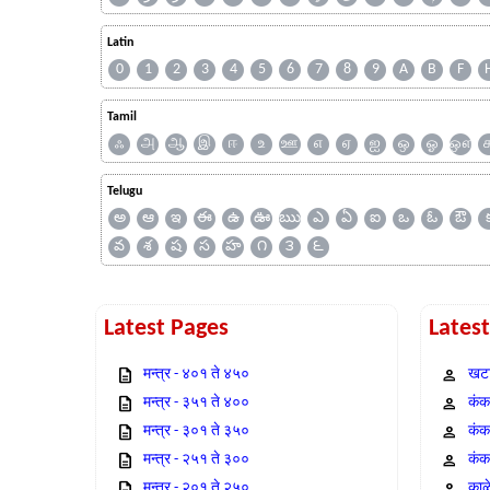
Latin
0
1
2
3
4
5
6
7
8
9
A
B
F
Tamil
ஃ
அ
ஆ
இ
ஈ
உ
ஊ
எ
ஏ
ஐ
ஒ
ஓ
ஔ
Telugu
అ
ఆ
ఇ
ఈ
ఉ
ఊ
ఋ
ఎ
ఏ
ఐ
ఒ
ఓ
ఔ
వ
శ
ష
స
హ
౧
౩
౬
Latest Pages
Lates
मन्त्र - ४०१ ते ४५०
खटा
मन्त्र - ३५१ ते ४००
कंक,
मन्त्र - ३०१ ते ३५०
कंक
मन्त्र - २५१ ते ३००
कंक
मन्त्र - २०१ ते २५०
काळ