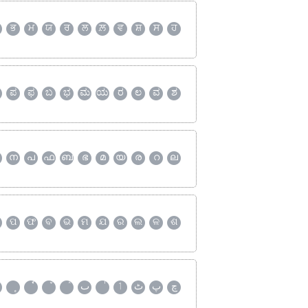
ਭ
ਮ
ਯ
ਰ
ਲ
ਲ਼
ਵ
ਸ਼
ਸ
ਹ
ಪ
ಫ
ಬ
ಭ
ಮ
ಯ
ರ
ಲ
ವ
ಶ
ന
പ
ഫ
ബ
ഭ
മ
യ
ര
റ
ല
ପ
ଫ
ବ
ଭ
ମ
ଯ
ର
ଲ
ଳ
ଶ
چ
پ
ٹ
ٲ
ٮ