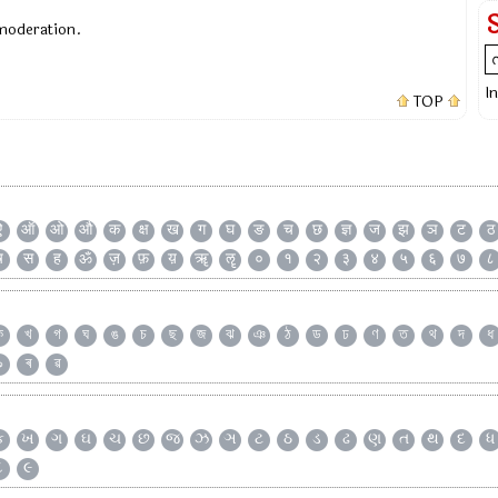
 moderation.
I
TOP
ऐ
ऑ
ओ
औ
क
क्ष
ख
ग
घ
ङ
च
छ
ज्ञ
ज
झ
ञ
ट
ठ
ष
स
ह
ॐ
ज़
फ़
य़
ॠ
ॡ
०
१
२
३
४
५
६
७
८
ক
খ
গ
ঘ
ঙ
চ
ছ
জ
ঝ
ঞ
ঠ
ড
ঢ
ণ
ত
থ
দ
ধ
৯
ৰ
ৱ
ક
ખ
ગ
ઘ
ચ
છ
જ
ઝ
ઞ
ટ
ઠ
ડ
ઢ
ણ
ત
થ
દ
ધ
૮
૯