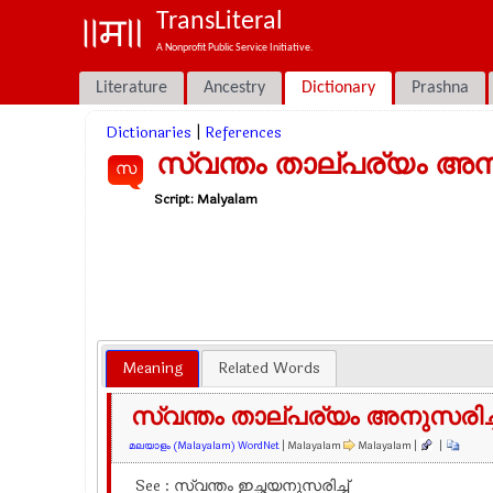
TransLiteral
A Nonprofit Public Service Initiative.
Literature
Ancestry
Dictionary
Prashna
Dictionaries
|
References
സ്വന്തം താല്പര്യം അനു
സ
Script:
Malyalam
Meaning
Related Words
സ്വന്തം താല്പര്യം അനുസരിച്ച
മലയാളം (Malayalam) WordNet
| Malayalam
Malayalam |
|
See : സ്വന്തം ഇച്ഛയനുസരിച്ച്