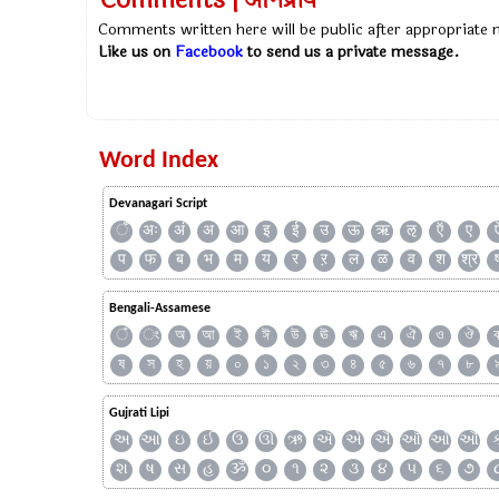
Comments | अभिप्राय
Comments written here will be public after appropriate
Like us on
Facebook
to send us a private message.
Word Index
Devanagari Script
ँ
अः
अं
अ
आ
इ
ई
उ
ऊ
ऋ
ऌ
ऍ
ए
प
फ
ब
भ
म
य
र
ऱ
ल
ळ
व
श
श्र
Bengali-Assamese
ঁ
ং
অ
আ
ই
ঈ
উ
ঊ
ঋ
এ
ঐ
ও
ঔ
ষ
স
হ
য়
০
১
২
৩
৪
৫
৬
৭
৮
Gujrati Lipi
અ
આ
ઇ
ઈ
ઉ
ઊ
ઋ
ઍ
એ
ઐ
ઑ
ઓ
ઔ
શ
ષ
સ
હ
ૐ
૦
૧
૨
૩
૪
૫
૬
૭