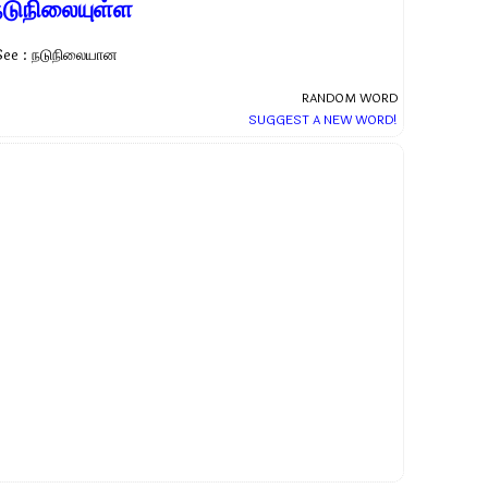
நடுநிலையுள்ள
See : நடுநிலையான
RANDOM WORD
SUGGEST A NEW WORD!