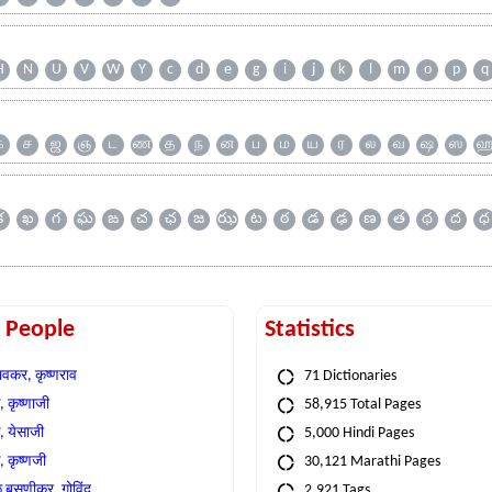
H
N
U
V
W
Y
c
d
e
g
i
j
k
l
m
o
p
q
க
ச
ஜ
ஞ
ட
ண
த
ந
ன
ப
ம
ய
ர
ல
வ
ஷ
ஸ
క
ఖ
గ
ఘ
ఙ
చ
ఛ
జ
ఝ
ట
ఠ
డ
ఢ
ణ
త
థ
ద
ధ
t People
Statistics
वकर, कृष्णराव
71 Dictionaries
 कृष्णाजी
58,915 Total Pages
, येसाजी
5,000 Hindi Pages
, कृष्णजी
30,121 Marathi Pages
े बसणीकर, गोविंद
2,921 Tags