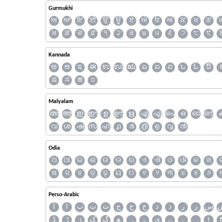
Gurmukhi
ਅ
ਆ
ਇ
ਈ
ਉ
ਊ
ਏ
ਐ
ਓ
ਔ
ਕ
ਖ
ਗ
ਖ਼
ਗ਼
ਜ਼
ਫ਼
੧
੨
੩
੪
੫
੬
੭
੮
੯
Kannada
ಅ
ಆ
ಇ
ಈ
ಉ
ಊ
ಋ
ಎ
ಏ
ಐ
ಒ
ಓ
ಔ
ಷ
ಸ
ಹ
೧
Malyalam
അ
ആ
ഇ
ഈ
ഉ
ഊ
ഋ
എ
ഏ
ഐ
ഒ
ഓ
ഔ
വ
ശ
ഷ
സ
ഹ
൧
൪
൫
൭
൮
൯
Odia
ଅ
ଆ
ଇ
ଈ
ଉ
ଊ
ଋ
ଏ
ଐ
ଓ
ଔ
କ
ଖ
ଷ
ସ
ହ
ଡ଼
ଢ଼
ୟ
୦
୧
୨
୩
୪
୫
୬
Perso-Arabic
س
ز
ر
ذ
د
خ
ح
ج
ث
ت
ب
ا
آ
ڈ
ڑ
ژ
ک
گ
ھ
ہ
ۄ
ی
ے
۔
۱