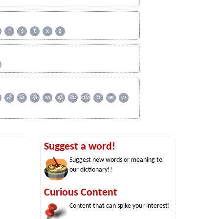
r
s
t
x
z
ஹ
న
ప
ఫ
బ
భ
మ
య
ర
ఱ
ల
Suggest a word!
Suggest new words or meaning to
our dictionary!!
Curious Content
Content that can spike your interest!