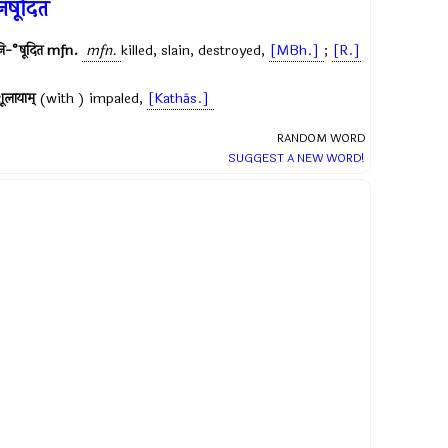
िषूदित
ि-°षूदित
mfn.
mfn.
killed, slain, destroyed,
[MBh.]
;
[R.]
ूलायाम्
(with ) impaled,
[Kathās.]
RANDOM WORD
SUGGEST A NEW WORD!