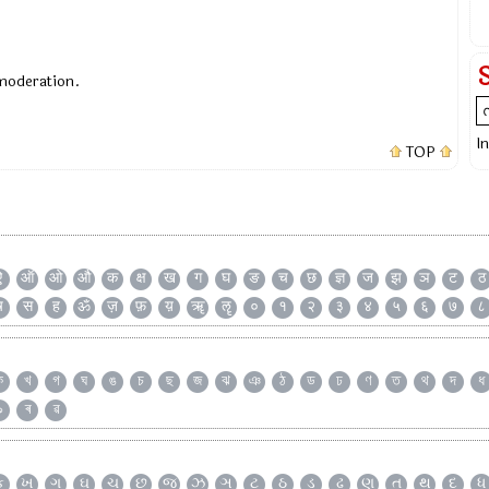
 moderation.
I
TOP
ऐ
ऑ
ओ
औ
क
क्ष
ख
ग
घ
ङ
च
छ
ज्ञ
ज
झ
ञ
ट
ठ
ष
स
ह
ॐ
ज़
फ़
य़
ॠ
ॡ
०
१
२
३
४
५
६
७
८
ক
খ
গ
ঘ
ঙ
চ
ছ
জ
ঝ
ঞ
ঠ
ড
ঢ
ণ
ত
থ
দ
ধ
৯
ৰ
ৱ
ક
ખ
ગ
ઘ
ચ
છ
જ
ઝ
ઞ
ટ
ઠ
ડ
ઢ
ણ
ત
થ
દ
ધ