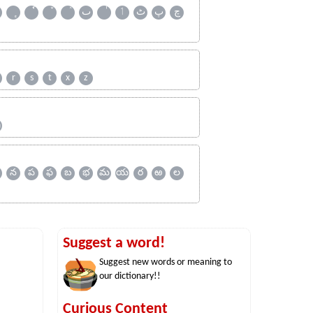
چ
پ
ٹ
ٲ
ٮ
r
s
t
x
z
ஹ
న
ప
ఫ
బ
భ
మ
య
ర
ఱ
ల
Suggest a word!
Suggest new words or meaning to
our dictionary!!
Curious Content