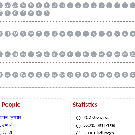
و
ه
ن
م
ل
ك
ق
ف
غ
ع
ظ
ط
ض
ص
ش
۳
۴
۵
۶
۷
۸
۹
H
N
U
V
W
Y
c
d
e
g
i
j
k
l
m
o
p
q
க
ச
ஜ
ஞ
ட
ண
த
ந
ன
ப
ம
ய
ர
ல
வ
ஷ
ஸ
క
ఖ
గ
ఘ
ఙ
చ
ఛ
జ
ఝ
ట
ఠ
డ
ఢ
ణ
త
థ
ద
ధ
t People
Statistics
वकर, कृष्णराव
71 Dictionaries
 कृष्णाजी
58,915 Total Pages
, येसाजी
5,000 Hindi Pages