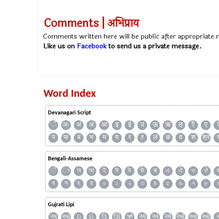
Comments | अभिप्राय
Comments written here will be public after appropriate
Like us on
Facebook
to send us a private message.
Word Index
Devanagari Script
ँ
अः
अं
अ
आ
इ
ई
उ
ऊ
ऋ
ऌ
ऍ
ए
प
फ
ब
भ
म
य
र
ऱ
ल
ळ
व
श
श्र
Bengali-Assamese
ঁ
ং
অ
আ
ই
ঈ
উ
ঊ
ঋ
এ
ঐ
ও
ঔ
ষ
স
হ
য়
০
১
২
৩
৪
৫
৬
৭
৮
Gujrati Lipi
અ
આ
ઇ
ઈ
ઉ
ઊ
ઋ
ઍ
એ
ઐ
ઑ
ઓ
ઔ