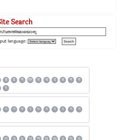
Site Search
nput language:
ड
ढ
ण
त्र
त
थ
द
ध
न
ऩ
९
ন
প
ফ
ব
ভ
ম
য
র
ল
শ
ન
પ
ફ
બ
ભ
મ
ય
ર
લ
વ