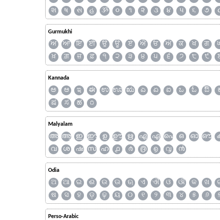
શ
ષ
સ
હ
ૐ
૦
૧
૨
૩
૪
૫
૬
૭
Gurmukhi
ਅ
ਆ
ਇ
ਈ
ਉ
ਊ
ਏ
ਐ
ਓ
ਔ
ਕ
ਖ
ਗ
ਖ਼
ਗ਼
ਜ਼
ਫ਼
੧
੨
੩
੪
੫
੬
੭
੮
੯
Kannada
ಅ
ಆ
ಇ
ಈ
ಉ
ಊ
ಋ
ಎ
ಏ
ಐ
ಒ
ಓ
ಔ
ಷ
ಸ
ಹ
೧
Malyalam
അ
ആ
ഇ
ഈ
ഉ
ഊ
ഋ
എ
ഏ
ഐ
ഒ
ഓ
ഔ
വ
ശ
ഷ
സ
ഹ
൧
൪
൫
൭
൮
൯
Odia
ଅ
ଆ
ଇ
ଈ
ଉ
ଊ
ଋ
ଏ
ଐ
ଓ
ଔ
କ
ଖ
ଷ
ସ
ହ
ଡ଼
ଢ଼
ୟ
୦
୧
୨
୩
୪
୫
୬
Perso-Arabic