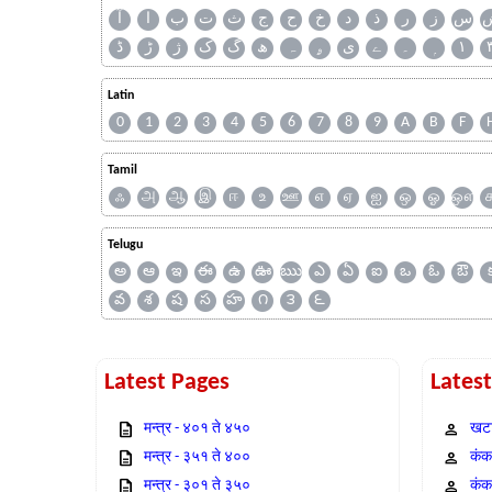
س
ز
ر
ذ
د
خ
ح
ج
ث
ت
ب
ا
آ
ڈ
ڑ
ژ
ک
گ
ھ
ہ
ۄ
ی
ے
۔
۱
Latin
0
1
2
3
4
5
6
7
8
9
A
B
F
Tamil
ஃ
அ
ஆ
இ
ஈ
உ
ஊ
எ
ஏ
ஐ
ஒ
ஓ
ஔ
Telugu
అ
ఆ
ఇ
ఈ
ఉ
ఊ
ఋ
ఎ
ఏ
ఐ
ఒ
ఓ
ఔ
వ
శ
ష
స
హ
౧
౩
౬
Latest Pages
Lates
मन्त्र - ४०१ ते ४५०
खटा
मन्त्र - ३५१ ते ४००
कंक,
मन्त्र - ३०१ ते ३५०
कंक