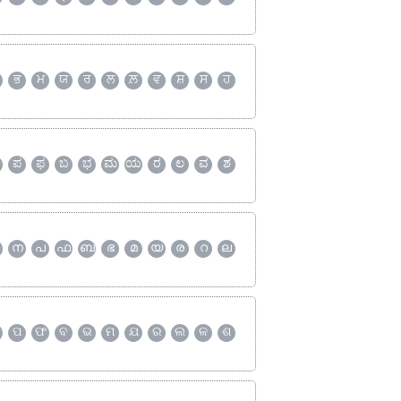
ਭ
ਮ
ਯ
ਰ
ਲ
ਲ਼
ਵ
ਸ਼
ਸ
ਹ
ಪ
ಫ
ಬ
ಭ
ಮ
ಯ
ರ
ಲ
ವ
ಶ
ന
പ
ഫ
ബ
ഭ
മ
യ
ര
റ
ല
ପ
ଫ
ବ
ଭ
ମ
ଯ
ର
ଲ
ଳ
ଶ