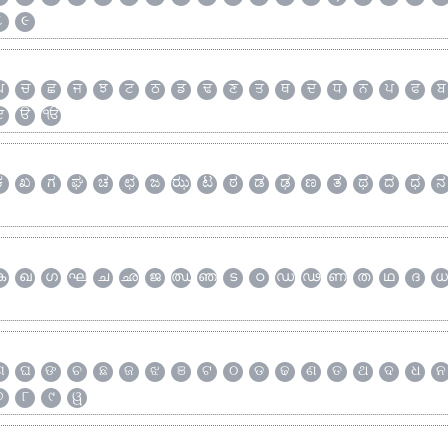
૮
૯
ਘ
ਚ
ਛ
ਜ
ਝ
ਟ
ਠ
ਡ
ਢ
ਣ
ਤ
ਥ
ਦ
ਧ
ਨ
ਪ
ਫ
ਬ
ੲ
ੳ
ੴ
ಕ
ಖ
ಗ
ಘ
ಚ
ಛ
ಜ
ಝ
ಟ
ಠ
ಡ
ಢ
ಣ
ತ
ಥ
ದ
ಧ
ನ
ക
ഖ
ഗ
ഘ
ച
ഛ
ജ
ഝ
ഞ
ട
ഠ
ഡ
ഢ
ണ
ത
ഥ
ദ
ധ
ଗ
ଘ
ଙ
ଚ
ଛ
ଜ
ଝ
ଞ
ଟ
ଠ
ଡ
ଢ
ଣ
ତ
ଥ
ଦ
ଧ
ନ
୭
୮
୯
ୱ