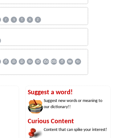
r
s
t
x
z
ஹ
న
ప
ఫ
బ
భ
మ
య
ర
ఱ
ల
Suggest a word!
Suggest new words or meaning to
our dictionary!!
Curious Content
Content that can spike your interest!