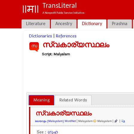
TransLiteral
A Nonprofit Public Service Initiative.
Literature
Ancestry
Dictionary
Prashna
Dictionaries
|
References
സ്വകാര്യസ്ഥലം
സ
Script:
Malyalam
Meaning
Related Words
സ്വകാര്യസ്ഥലം
മലയാളം (Malayalam) WordNet
| Malayalam
Malayalam |
|
See :
ഗുഹ