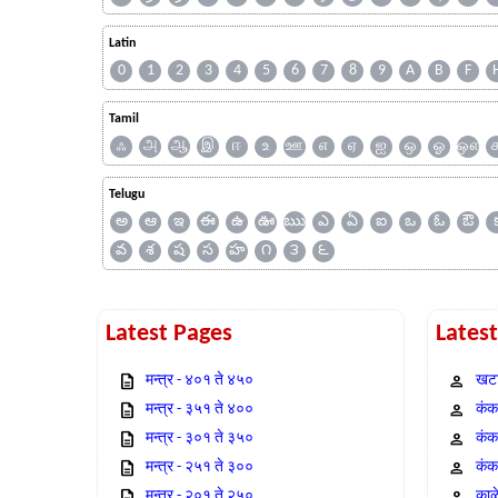
Latin
0
1
2
3
4
5
6
7
8
9
A
B
F
Tamil
ஃ
அ
ஆ
இ
ஈ
உ
ஊ
எ
ஏ
ஐ
ஒ
ஓ
ஔ
Telugu
అ
ఆ
ఇ
ఈ
ఉ
ఊ
ఋ
ఎ
ఏ
ఐ
ఒ
ఓ
ఔ
వ
శ
ష
స
హ
౧
౩
౬
Latest Pages
Lates
मन्त्र - ४०१ ते ४५०
खटा
मन्त्र - ३५१ ते ४००
कंक,
मन्त्र - ३०१ ते ३५०
कंक
मन्त्र - २५१ ते ३००
कंक
मन्त्र - २०१ ते २५०
काळ