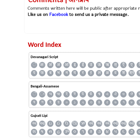
Comments | अभिप्राय
Comments written here will be public after appropriate
Like us on
Facebook
to send us a private message.
Word Index
Devanagari Script
ँ
अः
अं
अ
आ
इ
ई
उ
ऊ
ऋ
ऌ
ऍ
ए
प
फ
ब
भ
म
य
र
ऱ
ल
ळ
व
श
श्र
Bengali-Assamese
ঁ
ং
অ
আ
ই
ঈ
উ
ঊ
ঋ
এ
ঐ
ও
ঔ
ষ
স
হ
য়
০
১
২
৩
৪
৫
৬
৭
৮
Gujrati Lipi
અ
આ
ઇ
ઈ
ઉ
ઊ
ઋ
ઍ
એ
ઐ
ઑ
ઓ
ઔ
શ
ષ
સ
હ
ૐ
૦
૧
૨
૩
૪
૫
૬
૭