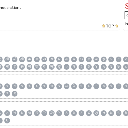
 moderation.
I
TOP
ऐ
ऑ
ओ
औ
क
क्ष
ख
ग
घ
ङ
च
छ
ज्ञ
ज
झ
ञ
ट
ठ
ष
स
ह
ॐ
ज़
फ़
य़
ॠ
ॡ
०
१
२
३
४
५
६
७
८
ক
খ
গ
ঘ
ঙ
চ
ছ
জ
ঝ
ঞ
ঠ
ড
ঢ
ণ
ত
থ
দ
ধ
৯
ৰ
ৱ
ક
ખ
ગ
ઘ
ચ
છ
જ
ઝ
ઞ
ટ
ઠ
ડ
ઢ
ણ
ત
થ
દ
ધ
૮
૯