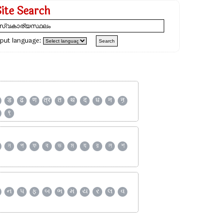
Site Search
nput language:
ड
ढ
ण
त्र
त
थ
द
ध
न
ऩ
९
ন
প
ফ
ব
ভ
ম
য
র
ল
শ
ન
પ
ફ
બ
ભ
મ
ય
ર
લ
વ