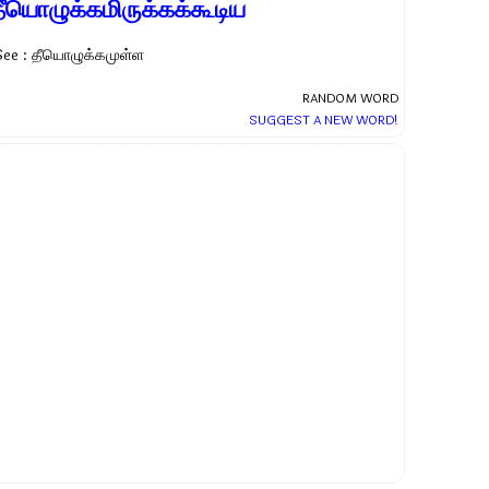
தீயொழுக்கமிருக்கக்கூடிய
See : தீயொழுக்கமுள்ள
RANDOM WORD
SUGGEST A NEW WORD!