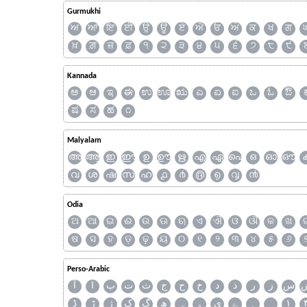
Gurmukhi
ਅ
ਆ
ਇ
ਈ
ਉ
ਊ
ਏ
ਐ
ਓ
ਔ
ਕ
ਖ
ਗ
ਖ਼
ਗ਼
ਜ਼
ਫ਼
੧
੨
੩
੪
੫
੬
੭
੮
੯
Kannada
ಅ
ಆ
ಇ
ಈ
ಉ
ಊ
ಋ
ಎ
ಏ
ಐ
ಒ
ಓ
ಔ
ಷ
ಸ
ಹ
೧
Malyalam
അ
ആ
ഇ
ഈ
ഉ
ഊ
ഋ
എ
ഏ
ഐ
ഒ
ഓ
ഔ
വ
ശ
ഷ
സ
ഹ
൧
൪
൫
൭
൮
൯
Odia
ଅ
ଆ
ଇ
ଈ
ଉ
ଊ
ଋ
ଏ
ଐ
ଓ
ଔ
କ
ଖ
ଷ
ସ
ହ
ଡ଼
ଢ଼
ୟ
୦
୧
୨
୩
୪
୫
୬
Perso-Arabic
س
ز
ر
ذ
د
خ
ح
ج
ث
ت
ب
ا
آ
ڈ
ڑ
ژ
ک
گ
ھ
ہ
ۄ
ی
ے
۔
۱