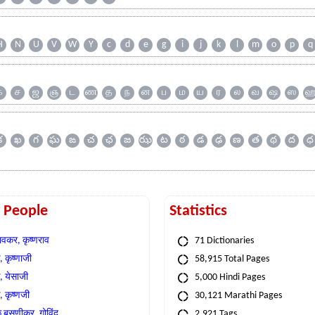
H
N
U
V
W
Y
c
d
e
g
i
j
k
l
m
o
p
q
க
ச
ஜ
ஞ
ட
ண
த
ந
ன
ப
ம
ய
ர
ல
வ
ஷ
ஸ
క
ఖ
గ
ఘ
ఙ
చ
ఛ
జ
ఝ
ట
ఠ
డ
ఢ
ణ
త
థ
ద
ధ
t People
Statistics
वकर, कृष्णराव
71 Dictionaries
 कृष्णाजी
58,915 Total Pages
, येसाजी
5,000 Hindi Pages
, कृष्णजी
30,121 Marathi Pages
े बसणीकर, गोविंद
2,921 Tags