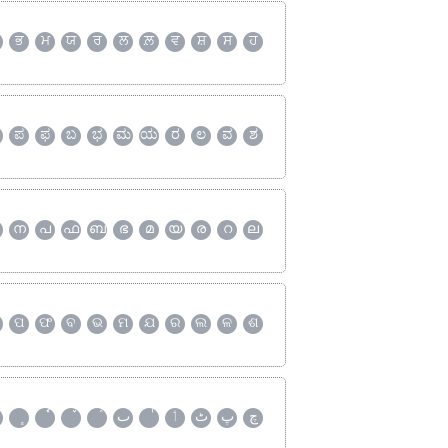
ਭ
ਮ
ਯ
ਰ
ਲ
ਲ਼
ਵ
ਸ਼
ਸ
ਹ
ಪ
ಫ
ಬ
ಭ
ಮ
ಯ
ರ
ಲ
ವ
ಶ
ന
പ
ഫ
ബ
ഭ
മ
യ
ര
റ
ല
ପ
ଫ
ବ
ଭ
ମ
ଯ
ର
ଲ
ଳ
ଶ
چ
پ
ٹ
ٲ
ٮ