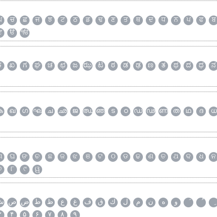
ਘ
ਚ
ਛ
ਜ
ਝ
ਟ
ਠ
ਡ
ਢ
ਣ
ਤ
ਥ
ਦ
ਧ
ਨ
ਪ
ਫ
ਬ
ੲ
ੳ
ੴ
ಕ
ಖ
ಗ
ಘ
ಚ
ಛ
ಜ
ಝ
ಟ
ಠ
ಡ
ಢ
ಣ
ತ
ಥ
ದ
ಧ
ನ
ക
ഖ
ഗ
ഘ
ച
ഛ
ജ
ഝ
ഞ
ട
ഠ
ഡ
ഢ
ണ
ത
ഥ
ദ
ധ
ଗ
ଘ
ଙ
ଚ
ଛ
ଜ
ଝ
ଞ
ଟ
ଠ
ଡ
ଢ
ଣ
ତ
ଥ
ଦ
ଧ
ନ
୭
୮
୯
ୱ
و
ه
ن
م
ل
ك
ق
ف
غ
ع
ظ
ط
ض
ص
ش
۳
۴
۵
۶
۷
۸
۹