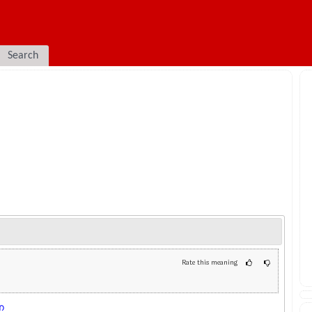
Search
Rate this meaning
ന