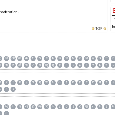
 moderation.
I
TOP
ऐ
ऑ
ओ
औ
क
क्ष
ख
ग
घ
ङ
च
छ
ज्ञ
ज
झ
ञ
ट
ठ
ष
स
ह
ॐ
ज़
फ़
य़
ॠ
ॡ
०
१
२
३
४
५
६
७
८
ক
খ
গ
ঘ
ঙ
চ
ছ
জ
ঝ
ঞ
ঠ
ড
ঢ
ণ
ত
থ
দ
ধ
৯
ৰ
ৱ
ક
ખ
ગ
ઘ
ચ
છ
જ
ઝ
ઞ
ટ
ઠ
ડ
ઢ
ણ
ત
થ
દ
ધ
૮
૯