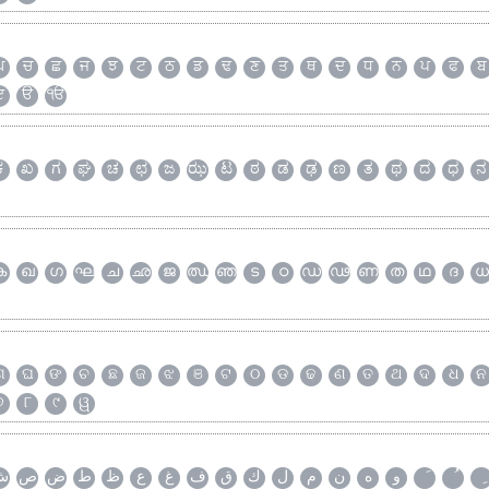
ਘ
ਚ
ਛ
ਜ
ਝ
ਟ
ਠ
ਡ
ਢ
ਣ
ਤ
ਥ
ਦ
ਧ
ਨ
ਪ
ਫ
ਬ
ੲ
ੳ
ੴ
ಕ
ಖ
ಗ
ಘ
ಚ
ಛ
ಜ
ಝ
ಟ
ಠ
ಡ
ಢ
ಣ
ತ
ಥ
ದ
ಧ
ನ
ക
ഖ
ഗ
ഘ
ച
ഛ
ജ
ഝ
ഞ
ട
ഠ
ഡ
ഢ
ണ
ത
ഥ
ദ
ധ
ଗ
ଘ
ଙ
ଚ
ଛ
ଜ
ଝ
ଞ
ଟ
ଠ
ଡ
ଢ
ଣ
ତ
ଥ
ଦ
ଧ
ନ
୭
୮
୯
ୱ
ش
ص
ض
ط
ظ
ع
غ
ف
ق
ك
ل
م
ن
ه
و