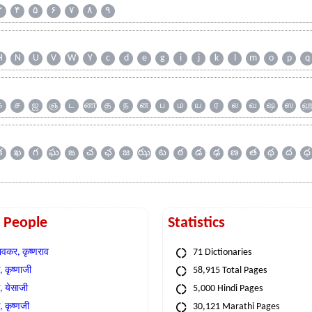
۳
۴
۵
۶
۷
۸
۹
H
N
U
V
W
Y
c
d
e
g
i
j
k
l
m
o
p
q
க
ச
ஜ
ஞ
ட
ண
த
ந
ன
ப
ம
ய
ர
ல
வ
ஷ
ஸ
క
ఖ
గ
ఘ
ఙ
చ
ఛ
జ
ఝ
ట
ఠ
డ
ఢ
ణ
త
థ
ద
ధ
t People
Statistics
वकर, कृष्णराव
71 Dictionaries
 कृष्णाजी
58,915 Total Pages
, येसाजी
5,000 Hindi Pages
, कृष्णजी
30,121 Marathi Pages