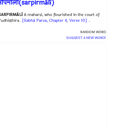
र्पिर्माली(sarpirmālī)
SARPIRMĀLĪ
A maharṣi, who flourished in the court of
Yudhiṣṭhira.
[Sabhā Parva, Chapter 4, Verse 10]
.
RANDOM WORD
SUGGEST A NEW WORD!