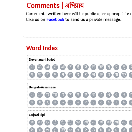
Comments | अभिप्राय
Comments written here will be public after appropriate
Like us on
Facebook
to send us a private message.
Word Index
Devanagari Script
ँ
अः
अं
अ
आ
इ
ई
उ
ऊ
ऋ
ऌ
ऍ
ए
प
फ
ब
भ
म
य
र
ऱ
ल
ळ
व
श
श्र
Bengali-Assamese
ঁ
ং
অ
আ
ই
ঈ
উ
ঊ
ঋ
এ
ঐ
ও
ঔ
ষ
স
হ
য়
০
১
২
৩
৪
৫
৬
৭
৮
Gujrati Lipi
અ
આ
ઇ
ઈ
ઉ
ઊ
ઋ
ઍ
એ
ઐ
ઑ
ઓ
ઔ
શ
ષ
સ
હ
ૐ
૦
૧
૨
૩
૪
૫
૬
૭