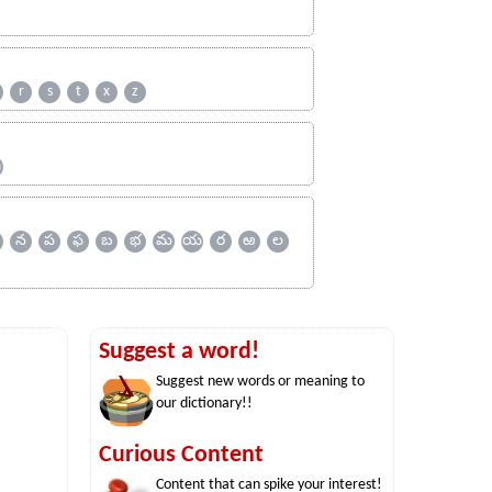
r
s
t
x
z
ஹ
న
ప
ఫ
బ
భ
మ
య
ర
ఱ
ల
Suggest a word!
Suggest new words or meaning to
our dictionary!!
Curious Content
Content that can spike your interest!