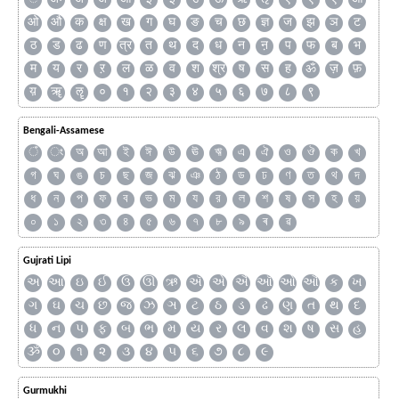
ओ
औ
क
क्ष
ख
ग
घ
ङ
च
छ
ज्ञ
ज
झ
ञ
ट
ठ
ड
ढ
ण
त्र
त
थ
द
ध
न
ऩ
प
फ
ब
भ
म
य
र
ऱ
ल
ळ
व
श
श्र
ष
स
ह
ॐ
ज़
फ़
य़
ॠ
ॡ
०
१
२
३
४
५
६
७
८
९
Bengali-Assamese
ঁ
ং
অ
আ
ই
ঈ
উ
ঊ
ঋ
এ
ঐ
ও
ঔ
ক
খ
গ
ঘ
ঙ
চ
ছ
জ
ঝ
ঞ
ঠ
ড
ঢ
ণ
ত
থ
দ
ধ
ন
প
ফ
ব
ভ
ম
য
র
ল
শ
ষ
স
হ
য়
০
১
২
৩
৪
৫
৬
৭
৮
৯
ৰ
ৱ
Gujrati Lipi
અ
આ
ઇ
ઈ
ઉ
ઊ
ઋ
ઍ
એ
ઐ
ઑ
ઓ
ઔ
ક
ખ
ગ
ઘ
ચ
છ
જ
ઝ
ઞ
ટ
ઠ
ડ
ઢ
ણ
ત
થ
દ
ધ
ન
પ
ફ
બ
ભ
મ
ય
ર
લ
વ
શ
ષ
સ
હ
ૐ
૦
૧
૨
૩
૪
૫
૬
૭
૮
૯
Gurmukhi