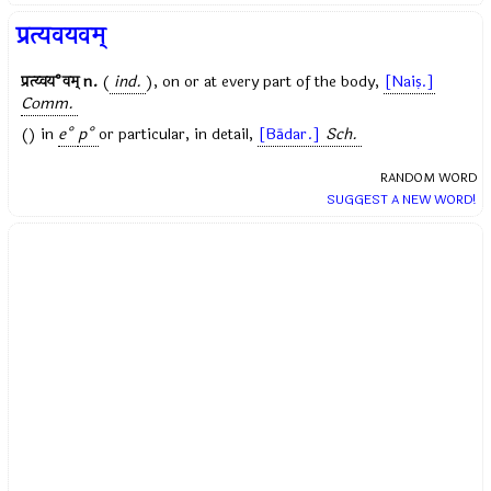
प्रत्यवयवम्
प्रत्य्वय°वम्
n.
(
ind.
), on or at every part of the body,
[Naiṣ.]
Comm.
() in
e°
p°
or particular, in detail,
[Bādar.]
Sch.
RANDOM WORD
SUGGEST A NEW WORD!