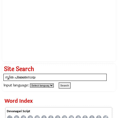
Site Search
Input language:
Word Index
Devanagari Script
ँ
अः
अं
अ
आ
इ
ई
उ
ऊ
ऋ
ऌ
ऍ
ए
ऐ
ऑ