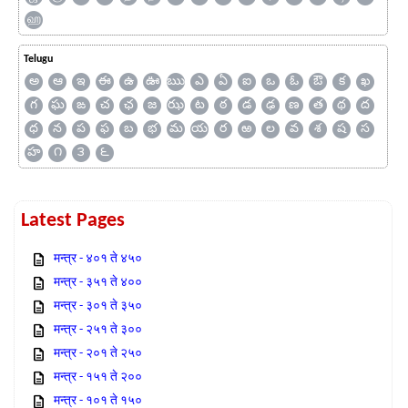
ஹ
Telugu
అ
ఆ
ఇ
ఈ
ఉ
ఊ
ఋ
ఎ
ఏ
ఐ
ఒ
ఓ
ఔ
క
ఖ
గ
ఘ
ఙ
చ
ఛ
జ
ఝ
ట
ఠ
డ
ఢ
ణ
త
థ
ద
ధ
న
ప
ఫ
బ
భ
మ
య
ర
ఱ
ల
వ
శ
ష
స
హ
౧
౩
౬
Latest Pages
मन्त्र - ४०१ ते ४५०
मन्त्र - ३५१ ते ४००
मन्त्र - ३०१ ते ३५०
मन्त्र - २५१ ते ३००
मन्त्र - २०१ ते २५०
मन्त्र - १५१ ते २००
मन्त्र - १०१ ते १५०