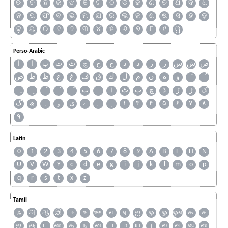
ଙ
ଚ
ଛ
ଜ
ଝ
ଞ
ଟ
ଠ
ଡ
ଢ
ଣ
ତ
ଥ
ଦ
ଧ
ନ
ପ
ଫ
ବ
ଭ
ମ
ଯ
ର
ଲ
ଳ
ଶ
ଷ
ସ
ହ
ଡ଼
ଢ଼
ୟ
୦
୧
୨
୩
୪
୫
୬
୭
୮
୯
ୱ
Perso-Arabic
ص
ش
س
ز
ر
ذ
د
خ
ح
ج
ث
ت
ب
ا
آ
و
ه
ن
م
ل
ك
ق
ف
غ
ع
ظ
ط
ض
ک
ژ
ڑ
ڈ
چ
پ
ٹ
ٲ
ٮ
گ
ھ
ہ
ۄ
ی
ے
۔
۱
۳
۴
۵
۶
۷
۸
۹
Latin
0
1
2
3
4
5
6
7
8
9
A
B
F
H
N
U
V
W
Y
c
d
e
g
i
j
k
l
m
o
p
q
r
s
t
x
z
Tamil
ஃ
அ
ஆ
இ
ஈ
உ
ஊ
எ
ஏ
ஐ
ஒ
ஓ
ஔ
க
ச
ஜ
ஞ
ட
ண
த
ந
ன
ப
ம
ய
ர
ல
வ
ஷ
ஸ