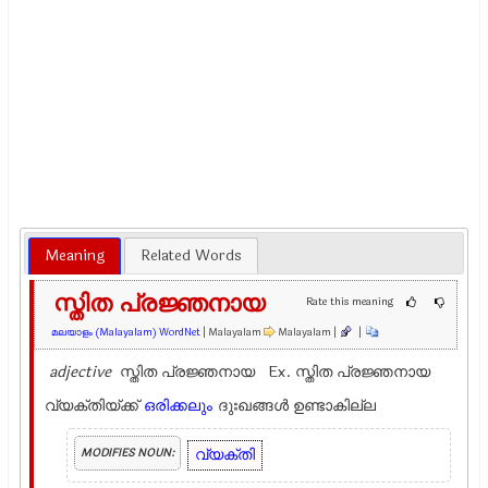
Meaning
Related Words
സ്തിത പ്രജ്ഞനായ
Rate this meaning
മലയാളം (Malayalam) WordNet
| Malayalam
Malayalam |
|
adjective
സ്തിത പ്രജ്ഞനായ Ex.
സ്തിത പ്രജ്ഞനായ
വ്യക്തിയ്ക്ക്
ഒരിക്കലും
ദുഃഖങ്ങൾ ഉണ്ടാകില്ല
വ്യക്തി
MODIFIES NOUN: