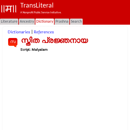
TransLiteral
A Nonprofit Public Service Initiative.
Literature
Ancestry
Dictionary
Prashna
Search
Dictionaries
|
References
സ്തിത പ്രജ്ഞനായ
സ
Script:
Malyalam