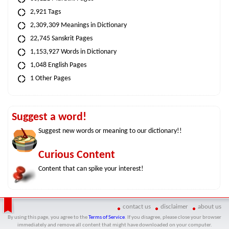
2,921 Tags
2,309,309 Meanings in Dictionary
22,745 Sanskrit Pages
1,153,927 Words in Dictionary
1,048 English Pages
1 Other Pages
Suggest a word!
Suggest new words or meaning to our dictionary!!
Curious Content
Content that can spike your interest!
contact us
disclaimer
about us
By using this page, you agree to the
Terms of Service
. If you disagree, please close your browser
immediately and remove all content that might have downloaded on your computer.