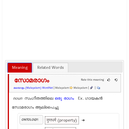
Meaning
Related Words
സോമരാഗം
Rate this meaning
മലയാളം (Malayalam) WordNet
| Malayalam
Malayalam |
|
noun
സംഗീതത്തിലെ
ഒരു
രാഗം
Ex.
ഗായകന്‍
സോമരാഗം ആല്പൈച്ചു
गुणधर्म (property)
➜
ONTOLOGY: