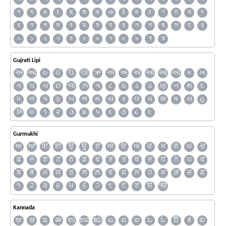
গ
ঘ
ঙ
চ
ছ
জ
ঝ
ঞ
ঠ
ড
ঢ
ণ
ত
থ
দ
ধ
ন
প
ফ
ব
ভ
ম
য
র
ল
শ
ষ
স
হ
য়
০
১
২
৩
৪
৫
৬
৭
৮
৯
ৰ
ৱ
Gujrati Lipi
અ
આ
ઇ
ઈ
ઉ
ઊ
ઋ
ઍ
એ
ઐ
ઑ
ઓ
ઔ
ક
ખ
ગ
ઘ
ચ
છ
જ
ઝ
ઞ
ટ
ઠ
ડ
ઢ
ણ
ત
થ
દ
ધ
ન
પ
ફ
બ
ભ
મ
ય
ર
લ
વ
શ
ષ
સ
હ
ૐ
૦
૧
૨
૩
૪
૫
૬
૭
૮
૯
Gurmukhi
ਅ
ਆ
ਇ
ਈ
ਉ
ਊ
ਏ
ਐ
ਓ
ਔ
ਕ
ਖ
ਗ
ਘ
ਚ
ਛ
ਜ
ਝ
ਟ
ਠ
ਡ
ਢ
ਣ
ਤ
ਥ
ਦ
ਧ
ਨ
ਪ
ਫ
ਬ
ਭ
ਮ
ਯ
ਰ
ਲ
ਲ਼
ਵ
ਸ਼
ਸ
ਹ
ਖ਼
ਗ਼
ਜ਼
ਫ਼
੧
੨
੩
੪
੫
੬
੭
੮
੯
ੲ
ੳ
ੴ
Kannada
ಅ
ಆ
ಇ
ಈ
ಉ
ಊ
ಋ
ಎ
ಏ
ಐ
ಒ
ಓ
ಔ
ಕ
ಖ