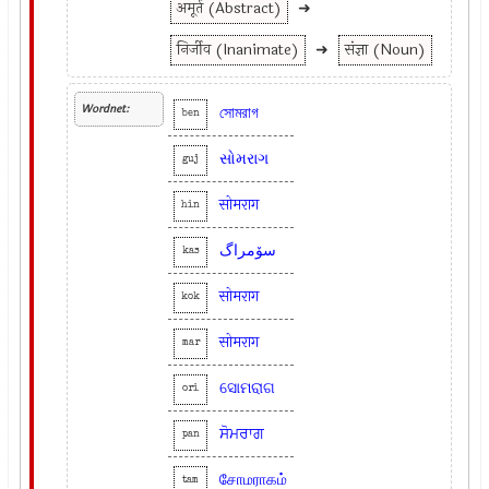
अमूर्त (Abstract)
➜
निर्जीव (Inanimate)
➜
संज्ञा (Noun)
Wordnet:
সোমরাগ
ben
સોમરાગ
guj
सोमराग
hin
سوٚمراگ
kas
सोमराग
kok
सोमराग
mar
ସୋମରାଗ
ori
ਸੋਮਰਾਗ
pan
சோமராகம்
tam