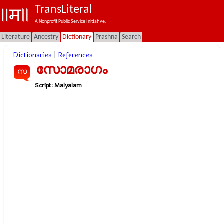
TransLiteral
A Nonprofit Public Service Initiative.
Literature
Ancestry
Dictionary
Prashna
Search
Dictionaries
|
References
സോമരാഗം
സ
Script:
Malyalam