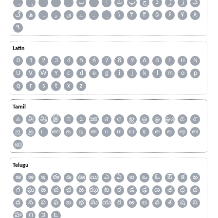
ک
ژ
ڑ
ڈ
چ
پ
ٹ
ٲ
ٮ
گ
ھ
ہ
ۄ
ی
ے
۔
۱
۳
۴
۵
۶
۷
۸
۹
Latin
0
1
2
3
4
5
6
7
8
9
A
B
F
H
N
U
V
W
Y
c
d
e
g
i
j
k
l
m
o
p
q
r
s
t
x
z
Tamil
ஃ
அ
ஆ
இ
ஈ
உ
ஊ
எ
ஏ
ஐ
ஒ
ஓ
ஔ
க
ச
ஜ
ஞ
ட
ண
த
ந
ன
ப
ம
ய
ர
ல
வ
ஷ
ஸ
ஹ
Telugu
అ
ఆ
ఇ
ఈ
ఉ
ఊ
ఋ
ఎ
ఏ
ఐ
ఒ
ఓ
ఔ
క
ఖ
గ
ఘ
ఙ
చ
ఛ
జ
ఝ
ట
ఠ
డ
ఢ
ణ
త
థ
ద
ధ
న
ప
ఫ
బ
భ
మ
య
ర
ఱ
ల
వ
శ
ష
స
హ
౧
౩
౬