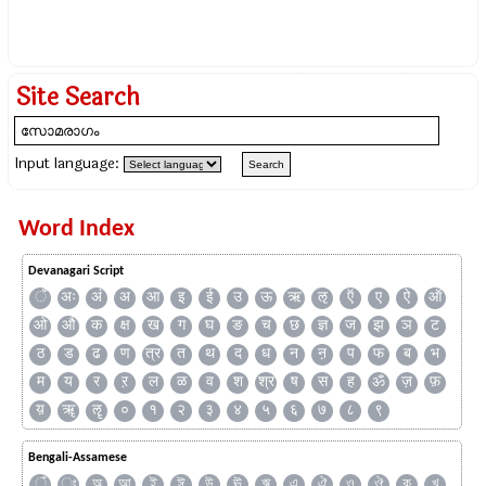
Site Search
Input language:
Word Index
Devanagari Script
ँ
अः
अं
अ
आ
इ
ई
उ
ऊ
ऋ
ऌ
ऍ
ए
ऐ
ऑ
ओ
औ
क
क्ष
ख
ग
घ
ङ
च
छ
ज्ञ
ज
झ
ञ
ट
ठ
ड
ढ
ण
त्र
त
थ
द
ध
न
ऩ
प
फ
ब
भ
म
य
र
ऱ
ल
ळ
व
श
श्र
ष
स
ह
ॐ
ज़
फ़
य़
ॠ
ॡ
०
१
२
३
४
५
६
७
८
९
Bengali-Assamese
ঁ
ং
অ
আ
ই
ঈ
উ
ঊ
ঋ
এ
ঐ
ও
ঔ
ক
খ