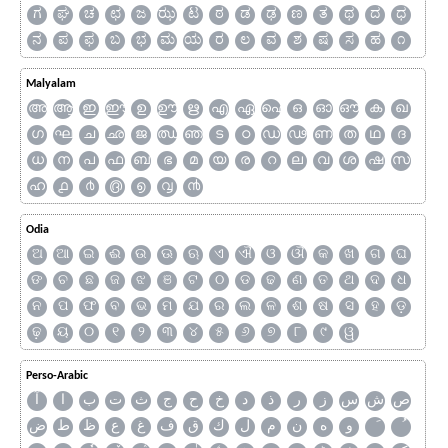
ಗ
ಘ
ಚ
ಛ
ಜ
ಝ
ಟ
ಠ
ಡ
ಢ
ಣ
ತ
ಥ
ದ
ಧ
ನ
ಪ
ಫ
ಬ
ಭ
ಮ
ಯ
ರ
ಲ
ವ
ಶ
ಷ
ಸ
ಹ
೧
Malyalam
അ
ആ
ഇ
ഈ
ഉ
ഊ
ഋ
എ
ഏ
ഐ
ഒ
ഓ
ഔ
ക
ഖ
ഗ
ഘ
ച
ഛ
ജ
ഝ
ഞ
ട
ഠ
ഡ
ഢ
ണ
ത
ഥ
ദ
ധ
ന
പ
ഫ
ബ
ഭ
മ
യ
ര
റ
ല
വ
ശ
ഷ
സ
ഹ
൧
൪
൫
൭
൮
൯
Odia
ଅ
ଆ
ଇ
ଈ
ଉ
ଊ
ଋ
ଏ
ଐ
ଓ
ଔ
କ
ଖ
ଗ
ଘ
ଙ
ଚ
ଛ
ଜ
ଝ
ଞ
ଟ
ଠ
ଡ
ଢ
ଣ
ତ
ଥ
ଦ
ଧ
ନ
ପ
ଫ
ବ
ଭ
ମ
ଯ
ର
ଲ
ଳ
ଶ
ଷ
ସ
ହ
ଡ଼
ଢ଼
ୟ
୦
୧
୨
୩
୪
୫
୬
୭
୮
୯
ୱ
Perso-Arabic
ص
ش
س
ز
ر
ذ
د
خ
ح
ج
ث
ت
ب
ا
آ
و
ه
ن
م
ل
ك
ق
ف
غ
ع
ظ
ط
ض