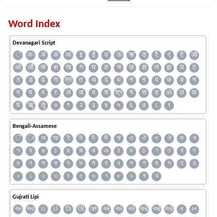
Word Index
Devanagari Script
ँ
अः
अं
अ
आ
इ
ई
उ
ऊ
ऋ
ऌ
ऍ
ए
ऐ
ऑ
ओ
औ
क
क्ष
ख
ग
घ
ङ
च
छ
ज्ञ
ज
झ
ञ
ट
ठ
ड
ढ
ण
त्र
त
थ
द
ध
न
ऩ
प
फ
ब
भ
म
य
र
ऱ
ल
ळ
व
श
श्र
ष
स
ह
ॐ
ज़
फ़
य़
ॠ
ॡ
०
१
२
३
४
५
६
७
८
९
Bengali-Assamese
ঁ
ং
অ
আ
ই
ঈ
উ
ঊ
ঋ
এ
ঐ
ও
ঔ
ক
খ
গ
ঘ
ঙ
চ
ছ
জ
ঝ
ঞ
ঠ
ড
ঢ
ণ
ত
থ
দ
ধ
ন
প
ফ
ব
ভ
ম
য
র
ল
শ
ষ
স
হ
য়
০
১
২
৩
৪
৫
৬
৭
৮
৯
ৰ
ৱ
Gujrati Lipi
અ
આ
ઇ
ઈ
ઉ
ઊ
ઋ
ઍ
એ
ઐ
ઑ
ઓ
ઔ
ક
ખ