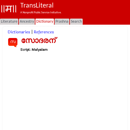
TransLiteral
A Nonprofit Public Service Initiative.
Literature
Ancestry
Dictionary
Prashna
Search
Dictionaries
|
References
സോദരന്
സ
Script:
Malyalam