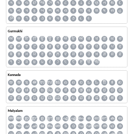
ગ
ઘ
ચ
છ
જ
ઝ
ઞ
ટ
ઠ
ડ
ઢ
ણ
ત
થ
દ
ધ
ન
પ
ફ
બ
ભ
મ
ય
ર
લ
વ
શ
ષ
સ
હ
ૐ
૦
૧
૨
૩
૪
૫
૬
૭
૮
૯
Gurmukhi
ਅ
ਆ
ਇ
ਈ
ਉ
ਊ
ਏ
ਐ
ਓ
ਔ
ਕ
ਖ
ਗ
ਘ
ਚ
ਛ
ਜ
ਝ
ਟ
ਠ
ਡ
ਢ
ਣ
ਤ
ਥ
ਦ
ਧ
ਨ
ਪ
ਫ
ਬ
ਭ
ਮ
ਯ
ਰ
ਲ
ਲ਼
ਵ
ਸ਼
ਸ
ਹ
ਖ਼
ਗ਼
ਜ਼
ਫ਼
੧
੨
੩
੪
੫
੬
੭
੮
੯
ੲ
ੳ
ੴ
Kannada
ಅ
ಆ
ಇ
ಈ
ಉ
ಊ
ಋ
ಎ
ಏ
ಐ
ಒ
ಓ
ಔ
ಕ
ಖ
ಗ
ಘ
ಚ
ಛ
ಜ
ಝ
ಟ
ಠ
ಡ
ಢ
ಣ
ತ
ಥ
ದ
ಧ
ನ
ಪ
ಫ
ಬ
ಭ
ಮ
ಯ
ರ
ಲ
ವ
ಶ
ಷ
ಸ
ಹ
೧
Malyalam
അ
ആ
ഇ
ഈ
ഉ
ഊ
ഋ
എ
ഏ
ഐ
ഒ
ഓ
ഔ
ക
ഖ
ഗ
ഘ
ച
ഛ
ജ
ഝ
ഞ
ട
ഠ
ഡ
ഢ
ണ
ത
ഥ
ദ
ധ
ന
പ
ഫ
ബ
ഭ
മ
യ
ര
റ
ല
വ
ശ
ഷ
സ