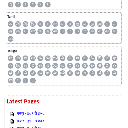
q
r
s
t
x
z
Tamil
ஃ
அ
ஆ
இ
ஈ
உ
ஊ
எ
ஏ
ஐ
ஒ
ஓ
ஔ
க
ச
ஜ
ஞ
ட
ண
த
ந
ன
ப
ம
ய
ர
ல
வ
ஷ
ஸ
ஹ
Telugu
అ
ఆ
ఇ
ఈ
ఉ
ఊ
ఋ
ఎ
ఏ
ఐ
ఒ
ఓ
ఔ
క
ఖ
గ
ఘ
ఙ
చ
ఛ
జ
ఝ
ట
ఠ
డ
ఢ
ణ
త
థ
ద
ధ
న
ప
ఫ
బ
భ
మ
య
ర
ఱ
ల
వ
శ
ష
స
హ
౧
౩
౬
Latest Pages
मन्त्र - ४०१ ते ४५०
मन्त्र - ३५१ ते ४००