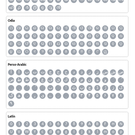
ഹ
൧
൪
൫
൭
൮
൯
Odia
ଅ
ଆ
ଇ
ଈ
ଉ
ଊ
ଋ
ଏ
ଐ
ଓ
ଔ
କ
ଖ
ଗ
ଘ
ଙ
ଚ
ଛ
ଜ
ଝ
ଞ
ଟ
ଠ
ଡ
ଢ
ଣ
ତ
ଥ
ଦ
ଧ
ନ
ପ
ଫ
ବ
ଭ
ମ
ଯ
ର
ଲ
ଳ
ଶ
ଷ
ସ
ହ
ଡ଼
ଢ଼
ୟ
୦
୧
୨
୩
୪
୫
୬
୭
୮
୯
ୱ
Perso-Arabic
ص
ش
س
ز
ر
ذ
د
خ
ح
ج
ث
ت
ب
ا
آ
و
ه
ن
م
ل
ك
ق
ف
غ
ع
ظ
ط
ض
ک
ژ
ڑ
ڈ
چ
پ
ٹ
ٲ
ٮ
گ
ھ
ہ
ۄ
ی
ے
۔
۱
۳
۴
۵
۶
۷
۸
۹
Latin
0
1
2
3
4
5
6
7
8
9
A
B
F
H
N
U
V
W
Y
c
d
e
g
i
j
k
l
m
o
p