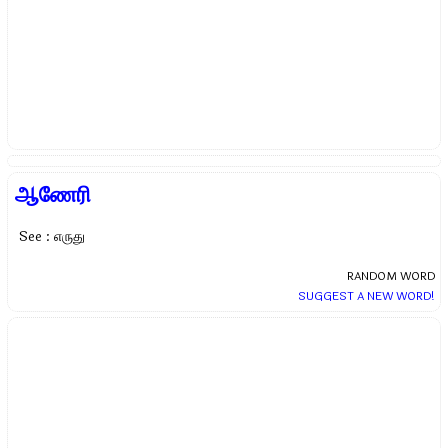
ஆணேரி
See : எருது
RANDOM WORD
SUGGEST A NEW WORD!