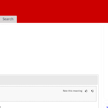
Search
Rate this meaning
ം