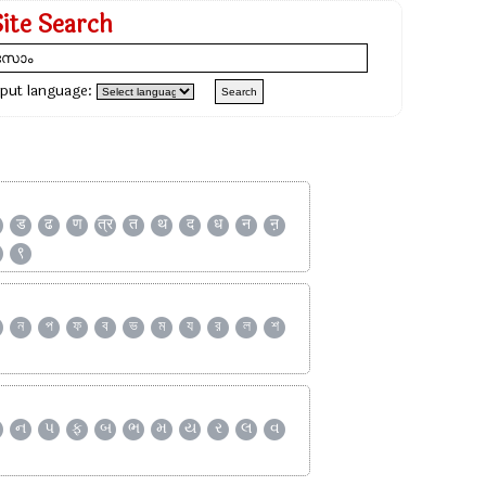
Site Search
nput language:
ड
ढ
ण
त्र
त
थ
द
ध
न
ऩ
९
ন
প
ফ
ব
ভ
ম
য
র
ল
শ
ન
પ
ફ
બ
ભ
મ
ય
ર
લ
વ