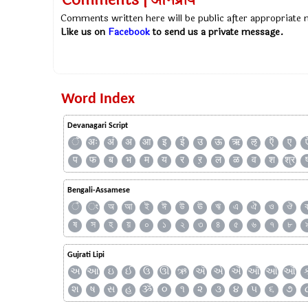
Comments | अभिप्राय
Comments written here will be public after appropriate
Like us on
Facebook
to send us a private message.
Word Index
Devanagari Script
ँ
अः
अं
अ
आ
इ
ई
उ
ऊ
ऋ
ऌ
ऍ
ए
प
फ
ब
भ
म
य
र
ऱ
ल
ळ
व
श
श्र
Bengali-Assamese
ঁ
ং
অ
আ
ই
ঈ
উ
ঊ
ঋ
এ
ঐ
ও
ঔ
ষ
স
হ
য়
০
১
২
৩
৪
৫
৬
৭
৮
Gujrati Lipi
અ
આ
ઇ
ઈ
ઉ
ઊ
ઋ
ઍ
એ
ઐ
ઑ
ઓ
ઔ
શ
ષ
સ
હ
ૐ
૦
૧
૨
૩
૪
૫
૬
૭