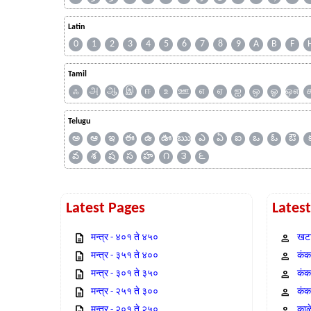
Latin
0
1
2
3
4
5
6
7
8
9
A
B
F
Tamil
ஃ
அ
ஆ
இ
ஈ
உ
ஊ
எ
ஏ
ஐ
ஒ
ஓ
ஔ
Telugu
అ
ఆ
ఇ
ఈ
ఉ
ఊ
ఋ
ఎ
ఏ
ఐ
ఒ
ఓ
ఔ
వ
శ
ష
స
హ
౧
౩
౬
Latest Pages
Lates
मन्त्र - ४०१ ते ४५०
खटा
मन्त्र - ३५१ ते ४००
कंक,
मन्त्र - ३०१ ते ३५०
कंक
मन्त्र - २५१ ते ३००
कंक
मन्त्र - २०१ ते २५०
काळ