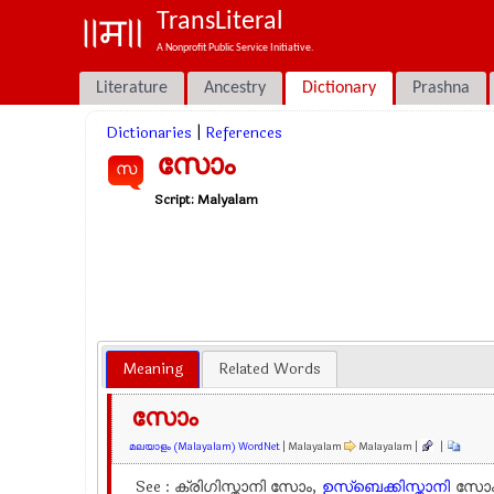
TransLiteral
A Nonprofit Public Service Initiative.
Literature
Ancestry
Dictionary
Prashna
Dictionaries
|
References
സോം
സ
Script:
Malyalam
Meaning
Related Words
സോം
മലയാളം (Malayalam) WordNet
| Malayalam
Malayalam |
|
See : ക്രിഗിസ്താനി സോം,
ഉസ്ബെക്കിസ്താനി
സോ