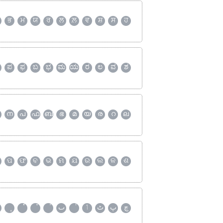
ਭ
ਮ
ਯ
ਰ
ਲ
ਲ਼
ਵ
ਸ਼
ਸ
ਹ
ಪ
ಫ
ಬ
ಭ
ಮ
ಯ
ರ
ಲ
ವ
ಶ
ന
പ
ഫ
ബ
ഭ
മ
യ
ര
റ
ല
ପ
ଫ
ବ
ଭ
ମ
ଯ
ର
ଲ
ଳ
ଶ
چ
پ
ٹ
ٲ
ٮ