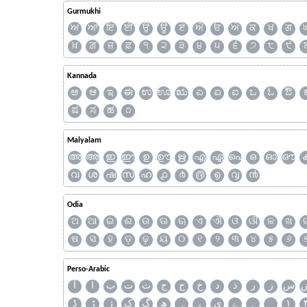
Gurmukhi
ਅ
ਆ
ਇ
ਈ
ਉ
ਊ
ਏ
ਐ
ਓ
ਔ
ਕ
ਖ
ਗ
ਖ਼
ਗ਼
ਜ਼
ਫ਼
੧
੨
੩
੪
੫
੬
੭
੮
੯
Kannada
ಅ
ಆ
ಇ
ಈ
ಉ
ಊ
ಋ
ಎ
ಏ
ಐ
ಒ
ಓ
ಔ
ಷ
ಸ
ಹ
೧
Malyalam
അ
ആ
ഇ
ഈ
ഉ
ഊ
ഋ
എ
ഏ
ഐ
ഒ
ഓ
ഔ
വ
ശ
ഷ
സ
ഹ
൧
൪
൫
൭
൮
൯
Odia
ଅ
ଆ
ଇ
ଈ
ଉ
ଊ
ଋ
ଏ
ଐ
ଓ
ଔ
କ
ଖ
ଷ
ସ
ହ
ଡ଼
ଢ଼
ୟ
୦
୧
୨
୩
୪
୫
୬
Perso-Arabic
س
ز
ر
ذ
د
خ
ح
ج
ث
ت
ب
ا
آ
ڈ
ڑ
ژ
ک
گ
ھ
ہ
ۄ
ی
ے
۔
۱