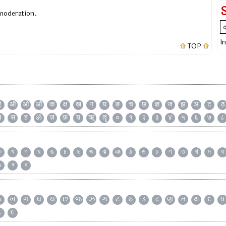
 moderation.
I
TOP
ऐ
ऑ
ओ
औ
क
क्ष
ख
ग
घ
ङ
च
छ
ज्ञ
ज
झ
ञ
ट
ठ
ष
स
ह
ॐ
ज़
फ़
य़
ॠ
ॡ
०
१
२
३
४
५
६
७
८
ক
খ
গ
ঘ
ঙ
চ
ছ
জ
ঝ
ঞ
ঠ
ড
ঢ
ণ
ত
থ
দ
ধ
৯
ৰ
ৱ
ક
ખ
ગ
ઘ
ચ
છ
જ
ઝ
ઞ
ટ
ઠ
ડ
ઢ
ણ
ત
થ
દ
ધ
૮
૯