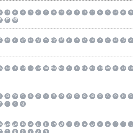
ਘ
ਚ
ਛ
ਜ
ਝ
ਟ
ਠ
ਡ
ਢ
ਣ
ਤ
ਥ
ਦ
ਧ
ਨ
ਪ
ਫ
ਬ
ੲ
ੳ
ੴ
ಕ
ಖ
ಗ
ಘ
ಚ
ಛ
ಜ
ಝ
ಟ
ಠ
ಡ
ಢ
ಣ
ತ
ಥ
ದ
ಧ
ನ
ക
ഖ
ഗ
ഘ
ച
ഛ
ജ
ഝ
ഞ
ട
ഠ
ഡ
ഢ
ണ
ത
ഥ
ദ
ധ
ଗ
ଘ
ଙ
ଚ
ଛ
ଜ
ଝ
ଞ
ଟ
ଠ
ଡ
ଢ
ଣ
ତ
ଥ
ଦ
ଧ
ନ
୭
୮
୯
ୱ
و
ه
ن
م
ل
ك
ق
ف
غ
ع
ظ
ط
ض
ص
ش
۳
۴
۵
۶
۷
۸
۹