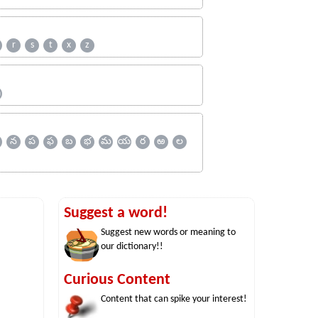
r
s
t
x
z
ஹ
న
ప
ఫ
బ
భ
మ
య
ర
ఱ
ల
Suggest a word!
Suggest new words or meaning to
our dictionary!!
Curious Content
Content that can spike your interest!