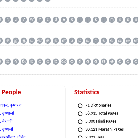
H
N
U
V
W
Y
c
d
e
g
i
j
k
l
m
o
p
q
க
ச
ஜ
ஞ
ட
ண
த
ந
ன
ப
ம
ய
ர
ல
வ
ஷ
ஸ
క
ఖ
గ
ఘ
ఙ
చ
ఛ
జ
ఝ
ట
ఠ
డ
ఢ
ణ
త
థ
ద
ధ
t People
Statistics
वकर, कृष्णराव
71 Dictionaries
 कृष्णाजी
58,915 Total Pages
, येसाजी
5,000 Hindi Pages
, कृष्णजी
30,121 Marathi Pages
े बसणीकर, गोविंद
2,921 Tags