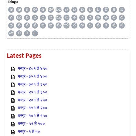
Telugu
అ
ఆ
ఇ
ఈ
ఉ
ఊ
ఋ
ఎ
ఏ
ఐ
ఒ
ఓ
ఔ
క
ఖ
గ
ఘ
ఙ
చ
ఛ
జ
ఝ
ట
ఠ
డ
ఢ
ణ
త
థ
ద
ధ
న
ప
ఫ
బ
భ
మ
య
ర
ఱ
ల
వ
శ
ష
స
హ
౧
౩
౬
Latest Pages
मन्त्र - ४०१ ते ४५०
मन्त्र - ३५१ ते ४००
मन्त्र - ३०१ ते ३५०
मन्त्र - २५१ ते ३००
मन्त्र - २०१ ते २५०
मन्त्र - १५१ ते २००
मन्त्र - १०१ ते १५०
मन्त्र - ५१ ते १००
मन्त्र - १ ते ५०