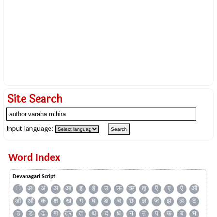
Site Search
Input language:
Word Index
Devanagari Script
ँ
अः
अं
अ
आ
इ
ई
उ
ऊ
ऋ
ऌ
ऍ
ए
ऐ
ऑ
ओ
औ
क
क्ष
ख
ग
घ
ङ
च
छ
ज्ञ
ज
झ
ञ
ट
ठ
ड
ढ
ण
त्र
त
थ
द
ध
न
ऩ
प
फ
ब
भ