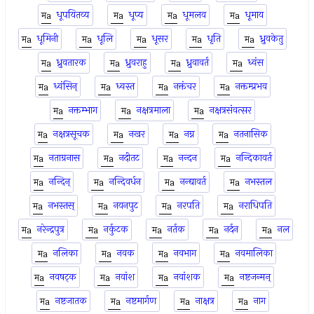
धूपयितव्य
धूप्य
धूमलव
धूमाय
धूमिनी
धूलि
धूसर
धृति
ध्रुवकेतु
ध्रुवतारक
ध्रुवराहु
ध्रुवावर्त
ध्वंस
ध्वंसिन्
ध्वस्त
नक्तंचर
नक्तम्प्रभव
नक्तम्भाग
नक्षत्रमाला
नक्षत्रसंवत्सर
नक्षत्रसूचक
नखर
नग्न
नतनासिक
नताग्रनास
नदीतट
नन्दन
नन्दिकावर्त
नन्दिन्
नन्दिवर्धन
नन्द्यावर्त
नभस्तल
नभस्तस्
नयनपुट
नरपति
नराधिपति
नरेन्द्रपुत्र
नर्कुटक
नर्तक
नर्दन
नल
नलिका
नवक
नवभाग
नवमालिका
नवषट्क
नवांश
नवांशक
नष्टजन्मन्
नष्टजातक
नष्टमार्गण
नाक्षत्र
नाग