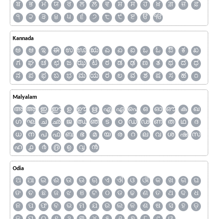
ਬ
ਭ
ਮ
ਯ
ਰ
ਲ
ਲ਼
ਵ
ਸ਼
ਸ
ਹ
ਖ਼
ਗ਼
ਜ਼
ਫ਼
੧
੨
੩
੪
੫
੬
੭
੮
੯
ੲ
ੳ
ੴ
Kannada
ಅ
ಆ
ಇ
ಈ
ಉ
ಊ
ಋ
ಎ
ಏ
ಐ
ಒ
ಓ
ಔ
ಕ
ಖ
ಗ
ಘ
ಚ
ಛ
ಜ
ಝ
ಟ
ಠ
ಡ
ಢ
ಣ
ತ
ಥ
ದ
ಧ
ನ
ಪ
ಫ
ಬ
ಭ
ಮ
ಯ
ರ
ಲ
ವ
ಶ
ಷ
ಸ
ಹ
೧
Malyalam
അ
ആ
ഇ
ഈ
ഉ
ഊ
ഋ
എ
ഏ
ഐ
ഒ
ഓ
ഔ
ക
ഖ
ഗ
ഘ
ച
ഛ
ജ
ഝ
ഞ
ട
ഠ
ഡ
ഢ
ണ
ത
ഥ
ദ
ധ
ന
പ
ഫ
ബ
ഭ
മ
യ
ര
റ
ല
വ
ശ
ഷ
സ
ഹ
൧
൪
൫
൭
൮
൯
Odia
ଅ
ଆ
ଇ
ଈ
ଉ
ଊ
ଋ
ଏ
ଐ
ଓ
ଔ
କ
ଖ
ଗ
ଘ
ଙ
ଚ
ଛ
ଜ
ଝ
ଞ
ଟ
ଠ
ଡ
ଢ
ଣ
ତ
ଥ
ଦ
ଧ
ନ
ପ
ଫ
ବ
ଭ
ମ
ଯ
ର
ଲ
ଳ
ଶ
ଷ
ସ
ହ
ଡ଼
ଢ଼
ୟ
୦
୧
୨
୩
୪
୫
୬
୭
୮
୯
ୱ