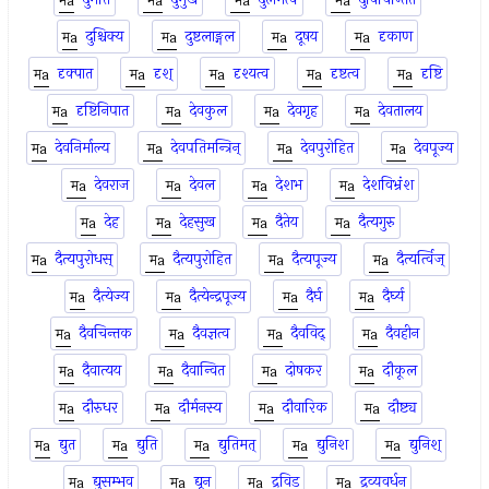
दुश्चिक्य
दुष्टलाङ्गल
दूषय
दृकाण
दृक्पात
दृश्
दृश्यत्व
दृष्टत्व
दृष्टि
दृष्टिनिपात
देवकुल
देवगृह
देवतालय
देवनिर्माल्य
देवपतिमन्त्रिन्
देवपुरोहित
देवपूज्य
देवराज
देवल
देशभ
देशविभ्रंश
देह
देहसुख
दैतेय
दैत्यगुरु
दैत्यपुरोधस्
दैत्यपुरोहित
दैत्यपूज्य
दैत्यर्त्विज्
दैत्येज्य
दैत्येन्द्रपूज्य
दैर्घ
दैर्घ्य
दैवचिन्तक
दैवज्ञत्व
दैवविद्
दैवहीन
दैवात्यय
दैवान्वित
दोषकर
दौकूल
दौरुधर
दौर्मनस्य
दौवारिक
दौष्ट्य
द्युत
द्युति
द्युतिमत्
द्युनिश
द्युनिश्
द्युसम्भव
द्यून
द्रविड
द्रव्यवर्धन