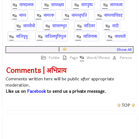
नागदन्तक
नागनक्षत्र
नागपुष्प
नागफला
नागर
नागरक
नागरनृपति
नागरयायिग्रह
नागवीथी
नागसम्भूत
नाडिका
नाडी
नातिपृथु
नातिलघुविपुल
नातिव्यक्त
नाथवती
|
Show All
Folder
Page
Word/Phrase
Person
Comments | अभिप्राय
Comments written here will be public after appropriate
moderation.
Like us on
Facebook
to send us a private message.
TOP