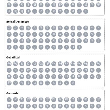
म
य
र
ऱ
ल
ळ
व
श
श्र
ष
स
ह
ॐ
ज़
फ़
य़
ॠ
ॡ
०
१
२
३
४
५
६
७
८
९
Bengali-Assamese
ঁ
ং
অ
আ
ই
ঈ
উ
ঊ
ঋ
এ
ঐ
ও
ঔ
ক
খ
গ
ঘ
ঙ
চ
ছ
জ
ঝ
ঞ
ঠ
ড
ঢ
ণ
ত
থ
দ
ধ
ন
প
ফ
ব
ভ
ম
য
র
ল
শ
ষ
স
হ
য়
০
১
২
৩
৪
৫
৬
৭
৮
৯
ৰ
ৱ
Gujrati Lipi
અ
આ
ઇ
ઈ
ઉ
ઊ
ઋ
ઍ
એ
ઐ
ઑ
ઓ
ઔ
ક
ખ
ગ
ઘ
ચ
છ
જ
ઝ
ઞ
ટ
ઠ
ડ
ઢ
ણ
ત
થ
દ
ધ
ન
પ
ફ
બ
ભ
મ
ય
ર
લ
વ
શ
ષ
સ
હ
ૐ
૦
૧
૨
૩
૪
૫
૬
૭
૮
૯
Gurmukhi
ਅ
ਆ
ਇ
ਈ
ਉ
ਊ
ਏ
ਐ
ਓ
ਔ
ਕ
ਖ
ਗ
ਘ
ਚ
ਛ
ਜ
ਝ
ਟ
ਠ
ਡ
ਢ
ਣ
ਤ
ਥ
ਦ
ਧ
ਨ
ਪ
ਫ