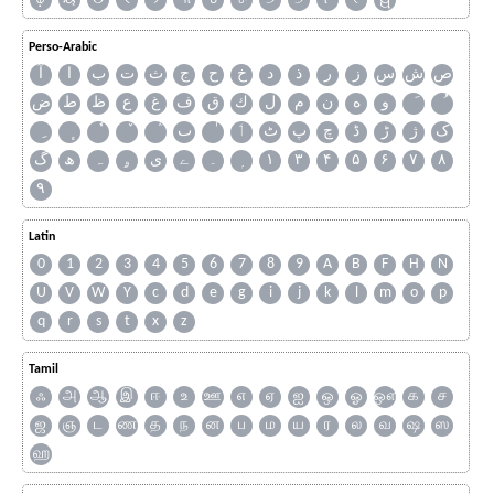
Perso-Arabic
ص
ش
س
ز
ر
ذ
د
خ
ح
ج
ث
ت
ب
ا
آ
و
ه
ن
م
ل
ك
ق
ف
غ
ع
ظ
ط
ض
ک
ژ
ڑ
ڈ
چ
پ
ٹ
ٲ
ٮ
گ
ھ
ہ
ۄ
ی
ے
۔
۱
۳
۴
۵
۶
۷
۸
۹
Latin
0
1
2
3
4
5
6
7
8
9
A
B
F
H
N
U
V
W
Y
c
d
e
g
i
j
k
l
m
o
p
q
r
s
t
x
z
Tamil
ஃ
அ
ஆ
இ
ஈ
உ
ஊ
எ
ஏ
ஐ
ஒ
ஓ
ஔ
க
ச
ஜ
ஞ
ட
ண
த
ந
ன
ப
ம
ய
ர
ல
வ
ஷ
ஸ
ஹ