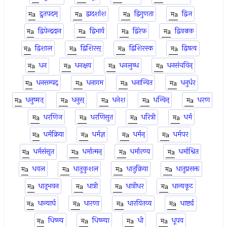
द्रुतपदम्
द्वादशांश
द्विगुणता
द्विज
द्विपेन्द्रदान
द्विभार्य
द्विरेफ
द्विवज्रक
द्विशाल
द्विशिरस्
द्विशिरस्क
द्विषत्व
धन
धनक्षय
धनलुब्ध
धनसंचयिन्
धनसम्पद्
धनागम
धनान्वित
धनुर्धर
धनुष्मत्
धनुस्
धनेश
धन्विन्
धरण
धरणिज
धरणिसुत
धरित्री
धर्म
धर्मक्रिया
धर्मज्ञ
धर्मन्
धर्मपर
धर्मसंसृत
धर्मात्मन्
धर्मारण्य
धर्माश्रित
धवल
धातुकुशल
धातुक्रिया
धातुप्रसक्त
धातृभवन
धात्री
धात्रीधर
धान्यकूट
धान्यार्घ
धारणा
धारयितव्य
धार्ष्ट्य
धिष्ण्य
धिष्ण्या
धी
धूपय