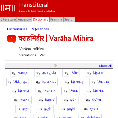
TransLiteral
A Nonprofit Public Service Initiative.
Literature
Ancestry
Dictionary
Prashna
Search
Dictionaries
|
References
वराहमिहीर | Varāha Mihira
व
Varāha-mihira
Variations :
Var.
|
Show All
दानवगुरु
दानवपूजित
दिगीश
दिङ्नाथ
दितिसुतगुरु
दिनकरतनय
दिवसकृत्
दिवसनाथ
दिवसभर्तृ
दिवसवार
दिवाचर
दिवासंचर
दिव्यदृश्
दिव्यस्त्री
दीर्घता
दीर्घास्य
दुण्डुभ
दुण्डुभि
दुन्दुभि
दुरुधरा
दुर्मति
दुर्मुख
दुर्लभत्व
दुर्विचिन्तित