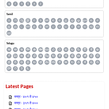
q
r
s
t
x
z
Tamil
ஃ
அ
ஆ
இ
ஈ
உ
ஊ
எ
ஏ
ஐ
ஒ
ஓ
ஔ
க
ச
ஜ
ஞ
ட
ண
த
ந
ன
ப
ம
ய
ர
ல
வ
ஷ
ஸ
ஹ
Telugu
అ
ఆ
ఇ
ఈ
ఉ
ఊ
ఋ
ఎ
ఏ
ఐ
ఒ
ఓ
ఔ
క
ఖ
గ
ఘ
ఙ
చ
ఛ
జ
ఝ
ట
ఠ
డ
ఢ
ణ
త
థ
ద
ధ
న
ప
ఫ
బ
భ
మ
య
ర
ఱ
ల
వ
శ
ష
స
హ
౧
౩
౬
Latest Pages
मन्त्र - ४०१ ते ४५०
मन्त्र - ३५१ ते ४००