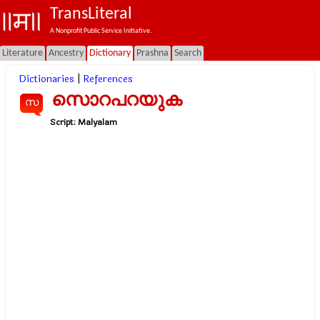
TransLiteral
A Nonprofit Public Service Initiative.
Literature
Ancestry
Dictionary
Prashna
Search
Dictionaries
|
References
സൊറപറയുക
സ
Script:
Malyalam