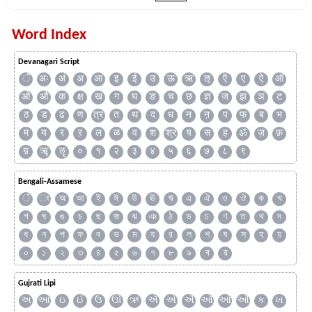
Word Index
Devanagari Script
ँ
अः
अं
अ
आ
इ
ई
उ
ऊ
ऋ
ऌ
ऍ
ए
ऐ
ऑ
ओ
औ
क
क्ष
ख
ग
घ
ङ
च
छ
ज्ञ
ज
झ
ञ
ट
ठ
ड
ढ
ण
त्र
त
थ
द
ध
न
ऩ
प
फ
ब
भ
म
य
र
ऱ
ल
ळ
व
श
श्र
ष
स
ह
ॐ
ज़
फ़
य़
ॠ
ॡ
०
१
२
३
४
५
६
७
८
९
Bengali-Assamese
ঁ
ং
অ
আ
ই
ঈ
উ
ঊ
ঋ
এ
ঐ
ও
ঔ
ক
খ
গ
ঘ
ঙ
চ
ছ
জ
ঝ
ঞ
ঠ
ড
ঢ
ণ
ত
থ
দ
ধ
ন
প
ফ
ব
ভ
ম
য
র
ল
শ
ষ
স
হ
য়
০
১
২
৩
৪
৫
৬
৭
৮
৯
ৰ
ৱ
Gujrati Lipi
અ
આ
ઇ
ઈ
ઉ
ઊ
ઋ
ઍ
એ
ઐ
ઑ
ઓ
ઔ
ક
ખ