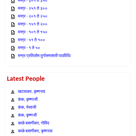
मन्त्र - ३०१ ते ३५०
मन्त्र - २५१ ते ३००
मन्त्र - २०१ ते २५०
मन्त्र - १५१ ते २००
मन्त्र - १०१ ते १५०
मन्त्र - ५१ ते १००
मन्त्र - १ ते ५०
मन्त्र प्रतिलोम दुर्गासप्तशती पाठविधिः
Latest People
खटावकर, कृष्णराव
कंक, कृष्णाजी
कंक, येसाजी
कंक, कृष्णजी
काळे बसणीकर, गोविंद
काळे बसणीकर, कृष्णराव