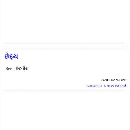
છેદ્ય
See : છેદનીય
RANDOM WORD
SUGGEST A NEW WORD!