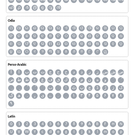
ഹ
൧
൪
൫
൭
൮
൯
Odia
ଅ
ଆ
ଇ
ଈ
ଉ
ଊ
ଋ
ଏ
ଐ
ଓ
ଔ
କ
ଖ
ଗ
ଘ
ଙ
ଚ
ଛ
ଜ
ଝ
ଞ
ଟ
ଠ
ଡ
ଢ
ଣ
ତ
ଥ
ଦ
ଧ
ନ
ପ
ଫ
ବ
ଭ
ମ
ଯ
ର
ଲ
ଳ
ଶ
ଷ
ସ
ହ
ଡ଼
ଢ଼
ୟ
୦
୧
୨
୩
୪
୫
୬
୭
୮
୯
ୱ
Perso-Arabic
ص
ش
س
ز
ر
ذ
د
خ
ح
ج
ث
ت
ب
ا
آ
و
ه
ن
م
ل
ك
ق
ف
غ
ع
ظ
ط
ض
ک
ژ
ڑ
ڈ
چ
پ
ٹ
ٲ
ٮ
گ
ھ
ہ
ۄ
ی
ے
۔
۱
۳
۴
۵
۶
۷
۸
۹
Latin
0
1
2
3
4
5
6
7
8
9
A
B
F
H
N
U
V
W
Y
c
d
e
g
i
j
k
l
m
o
p