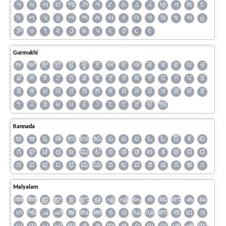
ગ
ઘ
ચ
છ
જ
ઝ
ઞ
ટ
ઠ
ડ
ઢ
ણ
ત
થ
દ
ધ
ન
પ
ફ
બ
ભ
મ
ય
ર
લ
વ
શ
ષ
સ
હ
ૐ
૦
૧
૨
૩
૪
૫
૬
૭
૮
૯
Gurmukhi
ਅ
ਆ
ਇ
ਈ
ਉ
ਊ
ਏ
ਐ
ਓ
ਔ
ਕ
ਖ
ਗ
ਘ
ਚ
ਛ
ਜ
ਝ
ਟ
ਠ
ਡ
ਢ
ਣ
ਤ
ਥ
ਦ
ਧ
ਨ
ਪ
ਫ
ਬ
ਭ
ਮ
ਯ
ਰ
ਲ
ਲ਼
ਵ
ਸ਼
ਸ
ਹ
ਖ਼
ਗ਼
ਜ਼
ਫ਼
੧
੨
੩
੪
੫
੬
੭
੮
੯
ੲ
ੳ
ੴ
Kannada
ಅ
ಆ
ಇ
ಈ
ಉ
ಊ
ಋ
ಎ
ಏ
ಐ
ಒ
ಓ
ಔ
ಕ
ಖ
ಗ
ಘ
ಚ
ಛ
ಜ
ಝ
ಟ
ಠ
ಡ
ಢ
ಣ
ತ
ಥ
ದ
ಧ
ನ
ಪ
ಫ
ಬ
ಭ
ಮ
ಯ
ರ
ಲ
ವ
ಶ
ಷ
ಸ
ಹ
೧
Malyalam
അ
ആ
ഇ
ഈ
ഉ
ഊ
ഋ
എ
ഏ
ഐ
ഒ
ഓ
ഔ
ക
ഖ
ഗ
ഘ
ച
ഛ
ജ
ഝ
ഞ
ട
ഠ
ഡ
ഢ
ണ
ത
ഥ
ദ
ധ
ന
പ
ഫ
ബ
ഭ
മ
യ
ര
റ
ല
വ
ശ
ഷ
സ