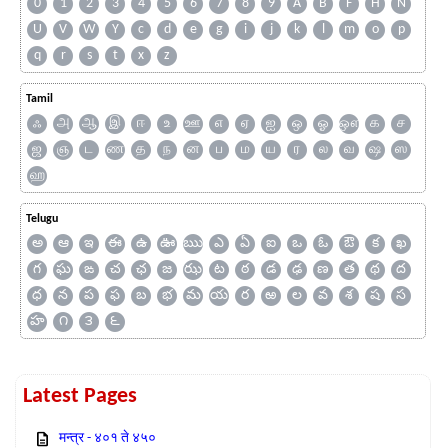
0
1
2
3
4
5
6
7
8
9
A
B
F
H
N
U
V
W
Y
c
d
e
g
i
j
k
l
m
o
p
q
r
s
t
x
z
Tamil
ஃ
அ
ஆ
இ
ஈ
உ
ஊ
எ
ஏ
ஐ
ஒ
ஓ
ஔ
க
ச
ஜ
ஞ
ட
ண
த
ந
ன
ப
ம
ய
ர
ல
வ
ஷ
ஸ
ஹ
Telugu
అ
ఆ
ఇ
ఈ
ఉ
ఊ
ఋ
ఎ
ఏ
ఐ
ఒ
ఓ
ఔ
క
ఖ
గ
ఘ
ఙ
చ
ఛ
జ
ఝ
ట
ఠ
డ
ఢ
ణ
త
థ
ద
ధ
న
ప
ఫ
బ
భ
మ
య
ర
ఱ
ల
వ
శ
ష
స
హ
౧
౩
౬
Latest Pages
मन्त्र - ४०१ ते ४५०