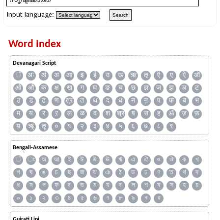
Input language:
Word Index
Devanagari Script
ँ
अः
अं
अ
आ
इ
ई
उ
ऊ
ऋ
ऌ
ऍ
ए
ऐ
ऑ
ओ
औ
क
क्ष
ख
ग
घ
ङ
च
छ
ज्ञ
ज
झ
ञ
ट
ठ
ड
ढ
ण
त्र
त
थ
द
ध
न
ऩ
प
फ
ब
भ
म
य
र
ऱ
ल
ळ
व
श
श्र
ष
स
ह
ॐ
ज़
फ़
य़
ॠ
ॡ
०
१
२
३
४
५
६
७
८
९
Bengali-Assamese
ঁ
ং
অ
আ
ই
ঈ
উ
ঊ
ঋ
এ
ঐ
ও
ঔ
ক
খ
গ
ঘ
ঙ
চ
ছ
জ
ঝ
ঞ
ঠ
ড
ঢ
ণ
ত
থ
দ
ধ
ন
প
ফ
ব
ভ
ম
য
র
ল
শ
ষ
স
হ
য়
০
১
২
৩
৪
৫
৬
৭
৮
৯
ৰ
ৱ
Gujrati Lipi