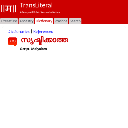
TransLiteral
A Nonprofit Public Service Initiative.
Literature
Ancestry
Dictionary
Prashna
Search
Dictionaries
|
References
സൃഷ്ടിക്കാത്ത
സ
Script:
Malyalam