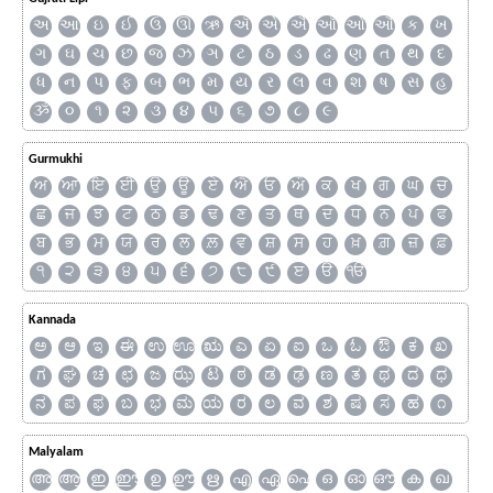
અ
આ
ઇ
ઈ
ઉ
ઊ
ઋ
ઍ
એ
ઐ
ઑ
ઓ
ઔ
ક
ખ
ગ
ઘ
ચ
છ
જ
ઝ
ઞ
ટ
ઠ
ડ
ઢ
ણ
ત
થ
દ
ધ
ન
પ
ફ
બ
ભ
મ
ય
ર
લ
વ
શ
ષ
સ
હ
ૐ
૦
૧
૨
૩
૪
૫
૬
૭
૮
૯
Gurmukhi
ਅ
ਆ
ਇ
ਈ
ਉ
ਊ
ਏ
ਐ
ਓ
ਔ
ਕ
ਖ
ਗ
ਘ
ਚ
ਛ
ਜ
ਝ
ਟ
ਠ
ਡ
ਢ
ਣ
ਤ
ਥ
ਦ
ਧ
ਨ
ਪ
ਫ
ਬ
ਭ
ਮ
ਯ
ਰ
ਲ
ਲ਼
ਵ
ਸ਼
ਸ
ਹ
ਖ਼
ਗ਼
ਜ਼
ਫ਼
੧
੨
੩
੪
੫
੬
੭
੮
੯
ੲ
ੳ
ੴ
Kannada
ಅ
ಆ
ಇ
ಈ
ಉ
ಊ
ಋ
ಎ
ಏ
ಐ
ಒ
ಓ
ಔ
ಕ
ಖ
ಗ
ಘ
ಚ
ಛ
ಜ
ಝ
ಟ
ಠ
ಡ
ಢ
ಣ
ತ
ಥ
ದ
ಧ
ನ
ಪ
ಫ
ಬ
ಭ
ಮ
ಯ
ರ
ಲ
ವ
ಶ
ಷ
ಸ
ಹ
೧
Malyalam
അ
ആ
ഇ
ഈ
ഉ
ഊ
ഋ
എ
ഏ
ഐ
ഒ
ഓ
ഔ
ക
ഖ