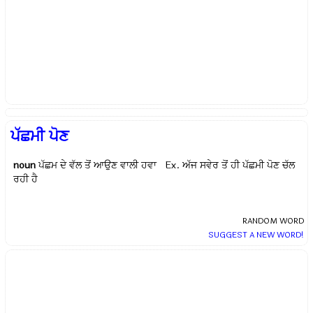
ਪੱਛਮੀ ਪੋਣ
noun
ਪੱਛਮ ਦੇ ਵੱਲ ਤੋਂ ਆਉਣ ਵਾਲੀ ਹਵਾ Ex.
ਅੱਜ ਸਵੇਰ ਤੋਂ ਹੀ ਪੱਛਮੀ ਪੋਣ ਚੱਲ
ਰਹੀ ਹੈ
RANDOM WORD
SUGGEST A NEW WORD!