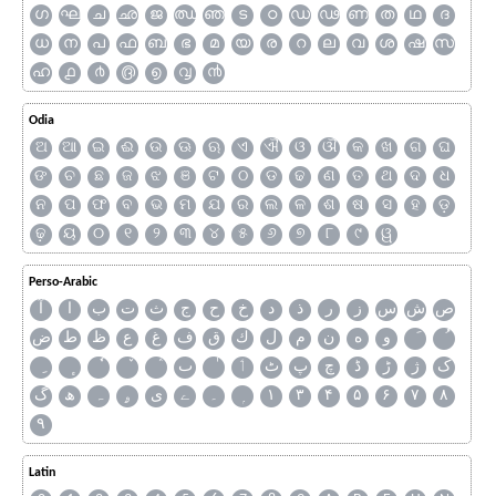
ഗ
ഘ
ച
ഛ
ജ
ഝ
ഞ
ട
ഠ
ഡ
ഢ
ണ
ത
ഥ
ദ
ധ
ന
പ
ഫ
ബ
ഭ
മ
യ
ര
റ
ല
വ
ശ
ഷ
സ
ഹ
൧
൪
൫
൭
൮
൯
Odia
ଅ
ଆ
ଇ
ଈ
ଉ
ଊ
ଋ
ଏ
ଐ
ଓ
ଔ
କ
ଖ
ଗ
ଘ
ଙ
ଚ
ଛ
ଜ
ଝ
ଞ
ଟ
ଠ
ଡ
ଢ
ଣ
ତ
ଥ
ଦ
ଧ
ନ
ପ
ଫ
ବ
ଭ
ମ
ଯ
ର
ଲ
ଳ
ଶ
ଷ
ସ
ହ
ଡ଼
ଢ଼
ୟ
୦
୧
୨
୩
୪
୫
୬
୭
୮
୯
ୱ
Perso-Arabic
ص
ش
س
ز
ر
ذ
د
خ
ح
ج
ث
ت
ب
ا
آ
و
ه
ن
م
ل
ك
ق
ف
غ
ع
ظ
ط
ض
ک
ژ
ڑ
ڈ
چ
پ
ٹ
ٲ
ٮ
گ
ھ
ہ
ۄ
ی
ے
۔
۱
۳
۴
۵
۶
۷
۸
۹
Latin