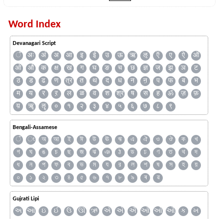
Word Index
Devanagari Script
ँ
अः
अं
अ
आ
इ
ई
उ
ऊ
ऋ
ऌ
ऍ
ए
ऐ
ऑ
ओ
औ
क
क्ष
ख
ग
घ
ङ
च
छ
ज्ञ
ज
झ
ञ
ट
ठ
ड
ढ
ण
त्र
त
थ
द
ध
न
ऩ
प
फ
ब
भ
म
य
र
ऱ
ल
ळ
व
श
श्र
ष
स
ह
ॐ
ज़
फ़
य़
ॠ
ॡ
०
१
२
३
४
५
६
७
८
९
Bengali-Assamese
ঁ
ং
অ
আ
ই
ঈ
উ
ঊ
ঋ
এ
ঐ
ও
ঔ
ক
খ
গ
ঘ
ঙ
চ
ছ
জ
ঝ
ঞ
ঠ
ড
ঢ
ণ
ত
থ
দ
ধ
ন
প
ফ
ব
ভ
ম
য
র
ল
শ
ষ
স
হ
য়
০
১
২
৩
৪
৫
৬
৭
৮
৯
ৰ
ৱ
Gujrati Lipi
અ
આ
ઇ
ઈ
ઉ
ઊ
ઋ
ઍ
એ
ઐ
ઑ
ઓ
ઔ
ક
ખ