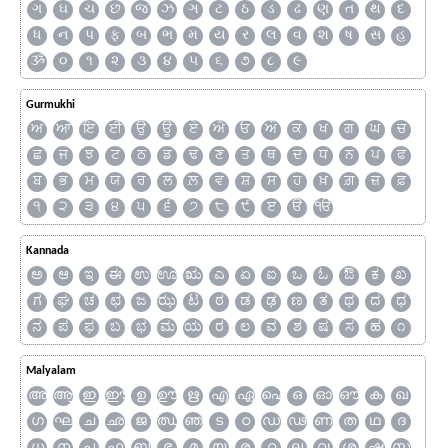
ગ
ઘ
ચ
છ
જ
ઝ
ઞ
ટ
ઠ
ડ
ઢ
ણ
ત
થ
દ
ધ
ન
પ
ફ
બ
ભ
મ
ય
ર
લ
વ
શ
ષ
સ
હ
ૐ
૦
૧
૨
૩
૪
૫
૬
૭
૮
૯
Gurmukhi
ਅ
ਆ
ਇ
ਈ
ਉ
ਊ
ਏ
ਐ
ਓ
ਔ
ਕ
ਖ
ਗ
ਘ
ਚ
ਛ
ਜ
ਝ
ਟ
ਠ
ਡ
ਢ
ਣ
ਤ
ਥ
ਦ
ਧ
ਨ
ਪ
ਫ
ਬ
ਭ
ਮ
ਯ
ਰ
ਲ
ਲ਼
ਵ
ਸ਼
ਸ
ਹ
ਖ਼
ਗ਼
ਜ਼
ਫ਼
੧
੨
੩
੪
੫
੬
੭
੮
੯
ੲ
ੳ
ੴ
Kannada
ಅ
ಆ
ಇ
ಈ
ಉ
ಊ
ಋ
ಎ
ಏ
ಐ
ಒ
ಓ
ಔ
ಕ
ಖ
ಗ
ಘ
ಚ
ಛ
ಜ
ಝ
ಟ
ಠ
ಡ
ಢ
ಣ
ತ
ಥ
ದ
ಧ
ನ
ಪ
ಫ
ಬ
ಭ
ಮ
ಯ
ರ
ಲ
ವ
ಶ
ಷ
ಸ
ಹ
೧
Malyalam
അ
ആ
ഇ
ഈ
ഉ
ഊ
ഋ
എ
ഏ
ഐ
ഒ
ഓ
ഔ
ക
ഖ
ഗ
ഘ
ച
ഛ
ജ
ഝ
ഞ
ട
ഠ
ഡ
ഢ
ണ
ത
ഥ
ദ
ധ
ന
പ
ഫ
ബ
ഭ
മ
യ
ര
റ
ല
വ
ശ
ഷ
സ