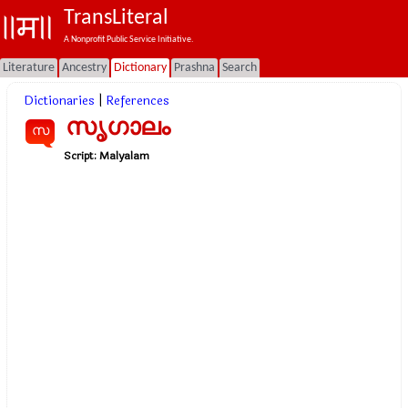
TransLiteral
A Nonprofit Public Service Initiative.
Literature
Ancestry
Dictionary
Prashna
Search
Dictionaries
|
References
സൃഗാലം
സ
Script:
Malyalam