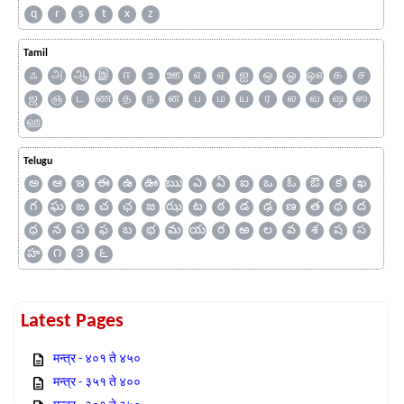
q
r
s
t
x
z
Tamil
ஃ
அ
ஆ
இ
ஈ
உ
ஊ
எ
ஏ
ஐ
ஒ
ஓ
ஔ
க
ச
ஜ
ஞ
ட
ண
த
ந
ன
ப
ம
ய
ர
ல
வ
ஷ
ஸ
ஹ
Telugu
అ
ఆ
ఇ
ఈ
ఉ
ఊ
ఋ
ఎ
ఏ
ఐ
ఒ
ఓ
ఔ
క
ఖ
గ
ఘ
ఙ
చ
ఛ
జ
ఝ
ట
ఠ
డ
ఢ
ణ
త
థ
ద
ధ
న
ప
ఫ
బ
భ
మ
య
ర
ఱ
ల
వ
శ
ష
స
హ
౧
౩
౬
Latest Pages
मन्त्र - ४०१ ते ४५०
मन्त्र - ३५१ ते ४००