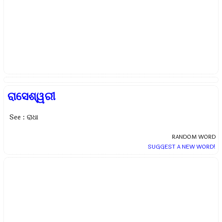
ରାସେଶ୍ୱରୀ
See : ରାଧା
RANDOM WORD
SUGGEST A NEW WORD!