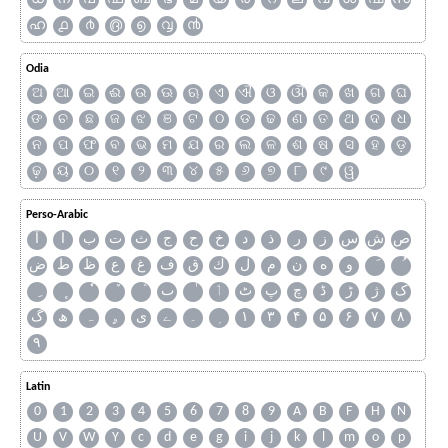
ഹ
൧
൪
൫
൭
൮
൯
Odia
ଅ
ଆ
ଇ
ଈ
ଉ
ଊ
ଋ
ଏ
ଐ
ଓ
ଔ
କ
ଖ
ଗ
ଘ
ଙ
ଚ
ଛ
ଜ
ଝ
ଞ
ଟ
ଠ
ଡ
ଢ
ଣ
ତ
ଥ
ଦ
ଧ
ନ
ପ
ଫ
ବ
ଭ
ମ
ଯ
ର
ଲ
ଳ
ଶ
ଷ
ସ
ହ
ଡ଼
ଢ଼
ୟ
୦
୧
୨
୩
୪
୫
୬
୭
୮
୯
ୱ
Perso-Arabic
ص
ش
س
ز
ر
ذ
د
خ
ح
ج
ث
ت
ب
ا
آ
و
ه
ن
م
ل
ك
ق
ف
غ
ع
ظ
ط
ض
ک
ژ
ڑ
ڈ
چ
پ
ٹ
ٲ
ٮ
گ
ھ
ہ
ۄ
ی
ے
۔
۱
۳
۴
۵
۶
۷
۸
۹
Latin
0
1
2
3
4
5
6
7
8
9
A
B
F
H
N
U
V
W
Y
c
d
e
g
i
j
k
l
m
o
p