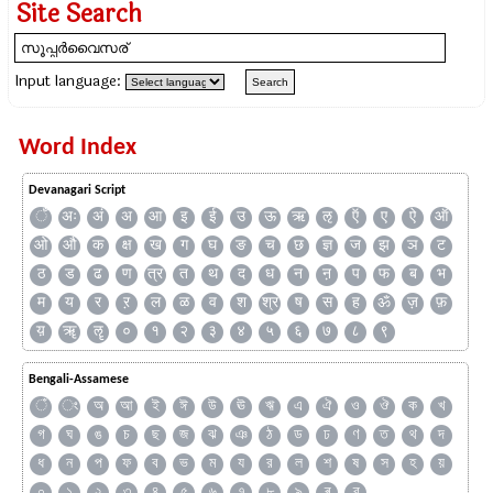
Site Search
Input language:
Word Index
Devanagari Script
ँ
अः
अं
अ
आ
इ
ई
उ
ऊ
ऋ
ऌ
ऍ
ए
ऐ
ऑ
ओ
औ
क
क्ष
ख
ग
घ
ङ
च
छ
ज्ञ
ज
झ
ञ
ट
ठ
ड
ढ
ण
त्र
त
थ
द
ध
न
ऩ
प
फ
ब
भ
म
य
र
ऱ
ल
ळ
व
श
श्र
ष
स
ह
ॐ
ज़
फ़
य़
ॠ
ॡ
०
१
२
३
४
५
६
७
८
९
Bengali-Assamese
ঁ
ং
অ
আ
ই
ঈ
উ
ঊ
ঋ
এ
ঐ
ও
ঔ
ক
খ
গ
ঘ
ঙ
চ
ছ
জ
ঝ
ঞ
ঠ
ড
ঢ
ণ
ত
থ
দ
ধ
ন
প
ফ
ব
ভ
ম
য
র
ল
শ
ষ
স
হ
য়
০
১
২
৩
৪
৫
৬
৭
৮
৯
ৰ
ৱ