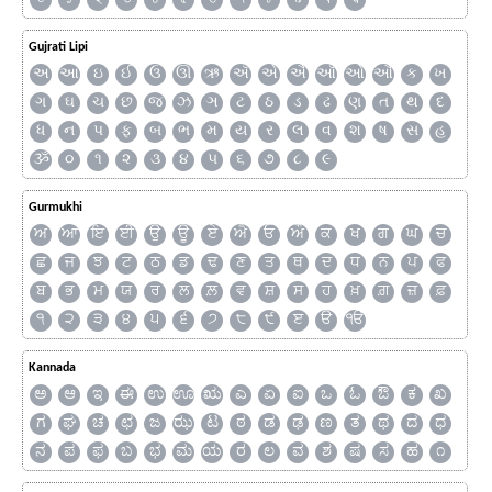
Gujrati Lipi
અ
આ
ઇ
ઈ
ઉ
ઊ
ઋ
ઍ
એ
ઐ
ઑ
ઓ
ઔ
ક
ખ
ગ
ઘ
ચ
છ
જ
ઝ
ઞ
ટ
ઠ
ડ
ઢ
ણ
ત
થ
દ
ધ
ન
પ
ફ
બ
ભ
મ
ય
ર
લ
વ
શ
ષ
સ
હ
ૐ
૦
૧
૨
૩
૪
૫
૬
૭
૮
૯
Gurmukhi
ਅ
ਆ
ਇ
ਈ
ਉ
ਊ
ਏ
ਐ
ਓ
ਔ
ਕ
ਖ
ਗ
ਘ
ਚ
ਛ
ਜ
ਝ
ਟ
ਠ
ਡ
ਢ
ਣ
ਤ
ਥ
ਦ
ਧ
ਨ
ਪ
ਫ
ਬ
ਭ
ਮ
ਯ
ਰ
ਲ
ਲ਼
ਵ
ਸ਼
ਸ
ਹ
ਖ਼
ਗ਼
ਜ਼
ਫ਼
੧
੨
੩
੪
੫
੬
੭
੮
੯
ੲ
ੳ
ੴ
Kannada
ಅ
ಆ
ಇ
ಈ
ಉ
ಊ
ಋ
ಎ
ಏ
ಐ
ಒ
ಓ
ಔ
ಕ
ಖ
ಗ
ಘ
ಚ
ಛ
ಜ
ಝ
ಟ
ಠ
ಡ
ಢ
ಣ
ತ
ಥ
ದ
ಧ
ನ
ಪ
ಫ
ಬ
ಭ
ಮ
ಯ
ರ
ಲ
ವ
ಶ
ಷ
ಸ
ಹ
೧