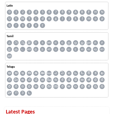
Latin
0
1
2
3
4
5
6
7
8
9
A
B
F
H
N
U
V
W
Y
c
d
e
g
i
j
k
l
m
o
p
q
r
s
t
x
z
Tamil
ஃ
அ
ஆ
இ
ஈ
உ
ஊ
எ
ஏ
ஐ
ஒ
ஓ
ஔ
க
ச
ஜ
ஞ
ட
ண
த
ந
ன
ப
ம
ய
ர
ல
வ
ஷ
ஸ
ஹ
Telugu
అ
ఆ
ఇ
ఈ
ఉ
ఊ
ఋ
ఎ
ఏ
ఐ
ఒ
ఓ
ఔ
క
ఖ
గ
ఘ
ఙ
చ
ఛ
జ
ఝ
ట
ఠ
డ
ఢ
ణ
త
థ
ద
ధ
న
ప
ఫ
బ
భ
మ
య
ర
ఱ
ల
వ
శ
ష
స
హ
౧
౩
౬
Latest Pages