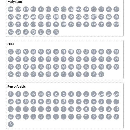
Malyalam
അ
ആ
ഇ
ഈ
ഉ
ഊ
ഋ
എ
ഏ
ഐ
ഒ
ഓ
ഔ
ക
ഖ
ഗ
ഘ
ച
ഛ
ജ
ഝ
ഞ
ട
ഠ
ഡ
ഢ
ണ
ത
ഥ
ദ
ധ
ന
പ
ഫ
ബ
ഭ
മ
യ
ര
റ
ല
വ
ശ
ഷ
സ
ഹ
൧
൪
൫
൭
൮
൯
Odia
ଅ
ଆ
ଇ
ଈ
ଉ
ଊ
ଋ
ଏ
ଐ
ଓ
ଔ
କ
ଖ
ଗ
ଘ
ଙ
ଚ
ଛ
ଜ
ଝ
ଞ
ଟ
ଠ
ଡ
ଢ
ଣ
ତ
ଥ
ଦ
ଧ
ନ
ପ
ଫ
ବ
ଭ
ମ
ଯ
ର
ଲ
ଳ
ଶ
ଷ
ସ
ହ
ଡ଼
ଢ଼
ୟ
୦
୧
୨
୩
୪
୫
୬
୭
୮
୯
ୱ
Perso-Arabic
ص
ش
س
ز
ر
ذ
د
خ
ح
ج
ث
ت
ب
ا
آ
و
ه
ن
م
ل
ك
ق
ف
غ
ع
ظ
ط
ض
ک
ژ
ڑ
ڈ
چ
پ
ٹ
ٲ
ٮ
گ
ھ
ہ
ۄ
ی
ے
۔
۱
۳
۴
۵
۶
۷
۸
۹