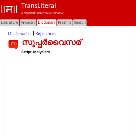
TransLiteral
A Nonprofit Public Service Initiative.
Literature
Ancestry
Dictionary
Prashna
Search
Dictionaries
|
References
സൂപ്പർവൈസര്
സ
Script:
Malyalam