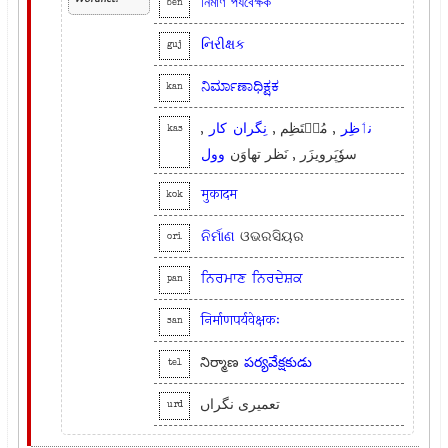
নির্মাণ
পর্যবেক্ষক
ben
નિરીક્ષક
guj
ನಿರ್ಮಾಣಾಧಿಕ್ಷಕ
kan
,
کار
نِگران
, مُنٛتَظِم ,
نٲظِر
kas
سوٗپَرویزَر , نَظر تھاوَن
وول
मुकादम
kok
ନିର୍ମାଣ
ଓଭରସିୟର
ori
ਨਿਰਮਾਣ
ਨਿਰਦੇਸ਼ਕ
pan
निर्माणपर्यवेक्षकः
san
నిర్మాణ
పర్యవేక్షకుడు
tel
تعمیری نگراں
urd