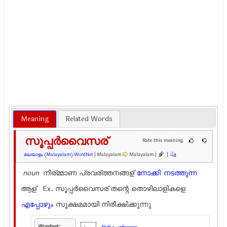
Meaning
Related Words
സൂപ്പർവൈസര്
Rate this meaning
മലയാളം (Malayalam) WordNet
| Malayalam
Malayalam |
|
noun
നിര്മ്മാണ പ്രവര്ത്തനങ്ങള്
നോക്കി
നടത്തുന്ന
ആള് Ex.
സൂപ്പർവൈസര് തന്റെ തൊഴിലാളികളെ
എപ്പോഴും
സൂക്ഷമമായി നിരീക്ഷിക്കുന്നു
Wordnet: