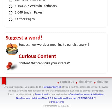
1,153,927 Words in Dictionary
1,048 English Pages
1 Other Pages
Suggest a word!
Suggest new words or meaning to our dictionary!!
Curious Content
Content that can spike your interest!
contact us
disclaimer
about us
By using this page, you agree to the
Terms of Service
. If you disagree, please close your browser
immediately and remove all content that might have downloaded on your computer.
TransLiteration Work
by
TransLiteral
is licensed under a
Creative Commons Attribution-
NonCommercial-ShareAlike 4.0 International License
. (
CC BY-NC-SA 4.0
)
©
TransLiteral
[TransPortlets v
15.5.121
]