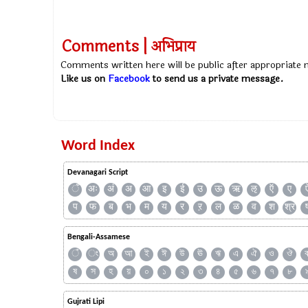
Comments | अभिप्राय
Comments written here will be public after appropriate
Like us on
Facebook
to send us a private message.
Word Index
Devanagari Script
ँ
अः
अं
अ
आ
इ
ई
उ
ऊ
ऋ
ऌ
ऍ
ए
प
फ
ब
भ
म
य
र
ऱ
ल
ळ
व
श
श्र
Bengali-Assamese
ঁ
ং
অ
আ
ই
ঈ
উ
ঊ
ঋ
এ
ঐ
ও
ঔ
ষ
স
হ
য়
০
১
২
৩
৪
৫
৬
৭
৮
Gujrati Lipi