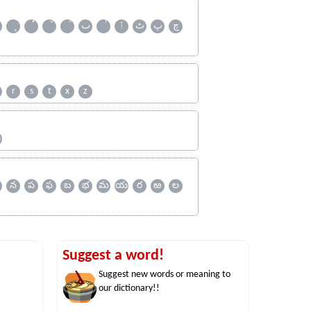
چ
پ
ٹ
ٲ
ٮ
r
s
t
x
z
ஹ
న
ప
ఫ
బ
భ
మ
య
ర
ఱ
ల
Suggest a word!
Suggest new words or meaning to
our dictionary!!