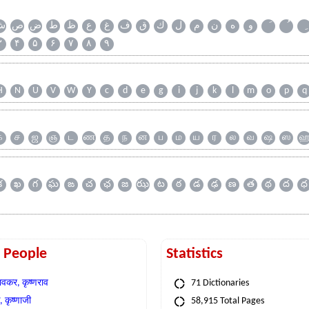
و
ه
ن
م
ل
ك
ق
ف
غ
ع
ظ
ط
ض
ص
ش
۳
۴
۵
۶
۷
۸
۹
H
N
U
V
W
Y
c
d
e
g
i
j
k
l
m
o
p
q
க
ச
ஜ
ஞ
ட
ண
த
ந
ன
ப
ம
ய
ர
ல
வ
ஷ
ஸ
క
ఖ
గ
ఘ
ఙ
చ
ఛ
జ
ఝ
ట
ఠ
డ
ఢ
ణ
త
థ
ద
ధ
t People
Statistics
वकर, कृष्णराव
71 Dictionaries
 कृष्णाजी
58,915 Total Pages