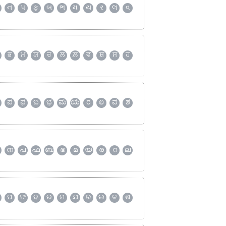
ન
પ
ફ
બ
ભ
મ
ય
ર
લ
વ
ਭ
ਮ
ਯ
ਰ
ਲ
ਲ਼
ਵ
ਸ਼
ਸ
ਹ
ಪ
ಫ
ಬ
ಭ
ಮ
ಯ
ರ
ಲ
ವ
ಶ
ന
പ
ഫ
ബ
ഭ
മ
യ
ര
റ
ല
ପ
ଫ
ବ
ଭ
ମ
ଯ
ର
ଲ
ଳ
ଶ