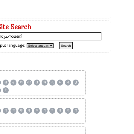
Site Search
nput language:
ड
ढ
ण
त्र
त
थ
द
ध
न
ऩ
९
ন
প
ফ
ব
ভ
ম
য
র
ল
শ