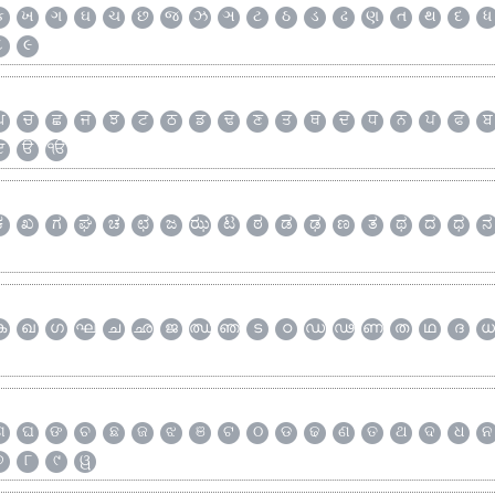
ક
ખ
ગ
ઘ
ચ
છ
જ
ઝ
ઞ
ટ
ઠ
ડ
ઢ
ણ
ત
થ
દ
ધ
૮
૯
ਘ
ਚ
ਛ
ਜ
ਝ
ਟ
ਠ
ਡ
ਢ
ਣ
ਤ
ਥ
ਦ
ਧ
ਨ
ਪ
ਫ
ਬ
ੲ
ੳ
ੴ
ಕ
ಖ
ಗ
ಘ
ಚ
ಛ
ಜ
ಝ
ಟ
ಠ
ಡ
ಢ
ಣ
ತ
ಥ
ದ
ಧ
ನ
ക
ഖ
ഗ
ഘ
ച
ഛ
ജ
ഝ
ഞ
ട
ഠ
ഡ
ഢ
ണ
ത
ഥ
ദ
ധ
ଗ
ଘ
ଙ
ଚ
ଛ
ଜ
ଝ
ଞ
ଟ
ଠ
ଡ
ଢ
ଣ
ତ
ଥ
ଦ
ଧ
ନ
୭
୮
୯
ୱ