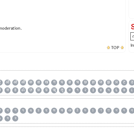
 moderation.
I
TOP
ऐ
ऑ
ओ
औ
क
क्ष
ख
ग
घ
ङ
च
छ
ज्ञ
ज
झ
ञ
ट
ठ
ष
स
ह
ॐ
ज़
फ़
य़
ॠ
ॡ
०
१
२
३
४
५
६
७
८
ক
খ
গ
ঘ
ঙ
চ
ছ
জ
ঝ
ঞ
ঠ
ড
ঢ
ণ
ত
থ
দ
ধ
৯
ৰ
ৱ