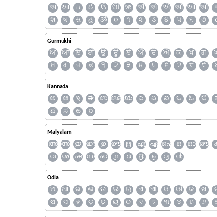
અ
આ
ઇ
ઈ
ઉ
ઊ
ઋ
ઍ
એ
ઐ
ઑ
ઓ
ઔ
શ
ષ
સ
હ
ૐ
૦
૧
૨
૩
૪
૫
૬
૭
Gurmukhi
ਅ
ਆ
ਇ
ਈ
ਉ
ਊ
ਏ
ਐ
ਓ
ਔ
ਕ
ਖ
ਗ
ਖ਼
ਗ਼
ਜ਼
ਫ਼
੧
੨
੩
੪
੫
੬
੭
੮
੯
Kannada
ಅ
ಆ
ಇ
ಈ
ಉ
ಊ
ಋ
ಎ
ಏ
ಐ
ಒ
ಓ
ಔ
ಷ
ಸ
ಹ
೧
Malyalam
അ
ആ
ഇ
ഈ
ഉ
ഊ
ഋ
എ
ഏ
ഐ
ഒ
ഓ
ഔ
വ
ശ
ഷ
സ
ഹ
൧
൪
൫
൭
൮
൯
Odia
ଅ
ଆ
ଇ
ଈ
ଉ
ଊ
ଋ
ଏ
ଐ
ଓ
ଔ
କ
ଖ
ଷ
ସ
ହ
ଡ଼
ଢ଼
ୟ
୦
୧
୨
୩
୪
୫
୬