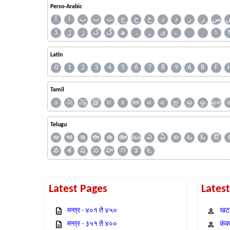
Perso-Arabic
س
ز
ر
ذ
د
خ
ح
ج
ث
ت
ب
ا
آ
ڈ
ڑ
ژ
ک
گ
ھ
ہ
ۄ
ی
ے
۔
۱
Latin
0
1
2
3
4
5
6
7
8
9
A
B
F
Tamil
ஃ
அ
ஆ
இ
ஈ
உ
ஊ
எ
ஏ
ஐ
ஒ
ஓ
ஔ
Telugu
అ
ఆ
ఇ
ఈ
ఉ
ఊ
ఋ
ఎ
ఏ
ఐ
ఒ
ఓ
ఔ
వ
శ
ష
స
హ
౧
౩
౬
Latest Pages
Lates
मन्त्र - ४०१ ते ४५०
खटा
मन्त्र - ३५१ ते ४००
कंक,