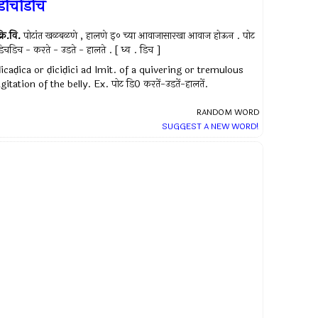
िचिडिचि
्रि.वि.
पोटांत खळबळणे , हालणे इ० च्या आवाजासारखा आवाज होऊन . पोट
िचडिच - करते - उडते - हालते . [ ध्व . डिच ]
ḍicaḍica or ḍiciḍici ad Imit. of a quivering or tremulous
gitation of the belly. Ex. पोट डि0 करतें-उडतें-हालतें.
RANDOM WORD
SUGGEST A NEW WORD!