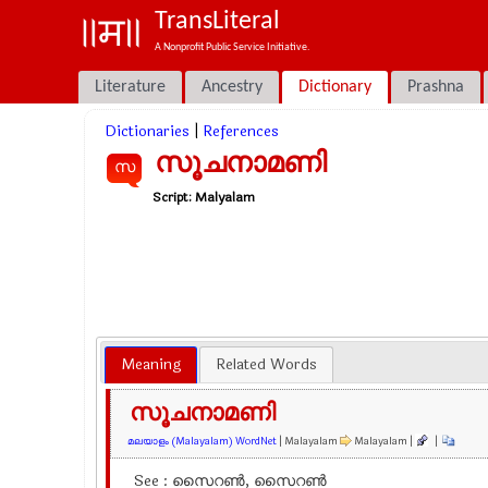
TransLiteral
A Nonprofit Public Service Initiative.
Literature
Ancestry
Dictionary
Prashna
Dictionaries
|
References
സൂചനാമണി
സ
Script:
Malyalam
Meaning
Related Words
സൂചനാമണി
മലയാളം (Malayalam) WordNet
| Malayalam
Malayalam |
|
See : സൈറണ്‍, സൈറണ്‍