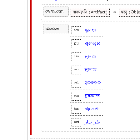
मानवकृति (Artifact)
➜
वस्तु (Obj
ONTOLOGY:
Wordnet:
সুরবাহার
ben
સુરબહાર
guj
सुरबहार
hin
सुरबहार
mar
ସୁରବହାର
ori
ਸੁਰਬਹਾਰ
pan
சுர்பகன்
tam
سُر
بہار
urd