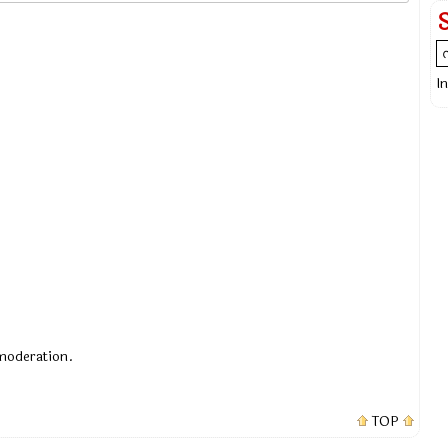
I
 moderation.
TOP