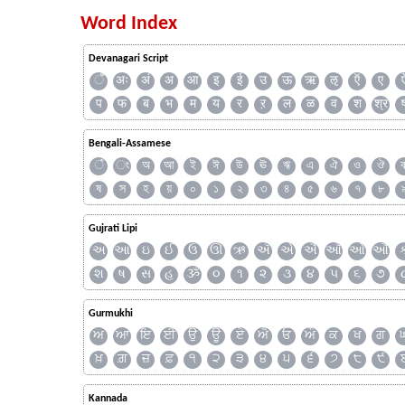
Word Index
Devanagari Script
ँ
अः
अं
अ
आ
इ
ई
उ
ऊ
ऋ
ऌ
ऍ
ए
प
फ
ब
भ
म
य
र
ऱ
ल
ळ
व
श
श्र
Bengali-Assamese
ঁ
ং
অ
আ
ই
ঈ
উ
ঊ
ঋ
এ
ঐ
ও
ঔ
ষ
স
হ
য়
০
১
২
৩
৪
৫
৬
৭
৮
Gujrati Lipi
અ
આ
ઇ
ઈ
ઉ
ઊ
ઋ
ઍ
એ
ઐ
ઑ
ઓ
ઔ
શ
ષ
સ
હ
ૐ
૦
૧
૨
૩
૪
૫
૬
૭
Gurmukhi
ਅ
ਆ
ਇ
ਈ
ਉ
ਊ
ਏ
ਐ
ਓ
ਔ
ਕ
ਖ
ਗ
ਖ਼
ਗ਼
ਜ਼
ਫ਼
੧
੨
੩
੪
੫
੬
੭
੮
੯
Kannada