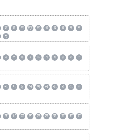
ड
ढ
ण
त्र
त
थ
द
ध
न
ऩ
९
ন
প
ফ
ব
ভ
ম
য
র
ল
শ
ન
પ
ફ
બ
ભ
મ
ય
ર
લ
વ
ਭ
ਮ
ਯ
ਰ
ਲ
ਲ਼
ਵ
ਸ਼
ਸ
ਹ