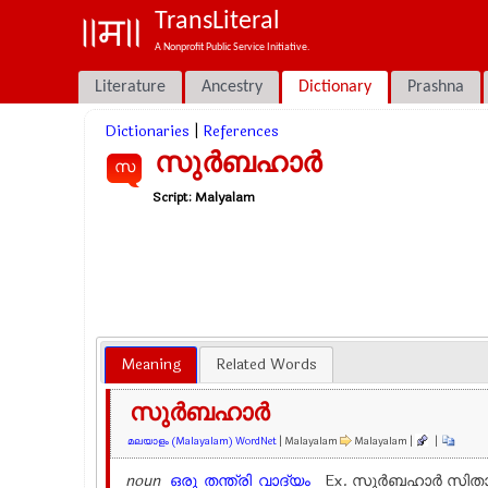
TransLiteral
A Nonprofit Public Service Initiative.
Literature
Ancestry
Dictionary
Prashna
Dictionaries
|
References
സുർബഹാർ
സ
Script:
Malyalam
Meaning
Related Words
സുർബഹാർ
മലയാളം (Malayalam) WordNet
| Malayalam
Malayalam |
|
noun
ഒരു
തന്ത്രി
വാദ്യം
Ex.
സുർബഹാർ സിത