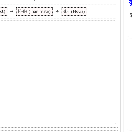
क
ect)
➜
निर्जीव (Inanimate)
➜
संज्ञा (Noun)