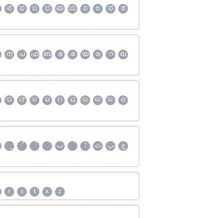
ಪ
ಫ
ಬ
ಭ
ಮ
ಯ
ರ
ಲ
ವ
ಶ
ന
പ
ഫ
ബ
ഭ
മ
യ
ര
റ
ല
ପ
ଫ
ବ
ଭ
ମ
ଯ
ର
ଲ
ଳ
ଶ
چ
پ
ٹ
ٲ
ٮ
r
s
t
x
z