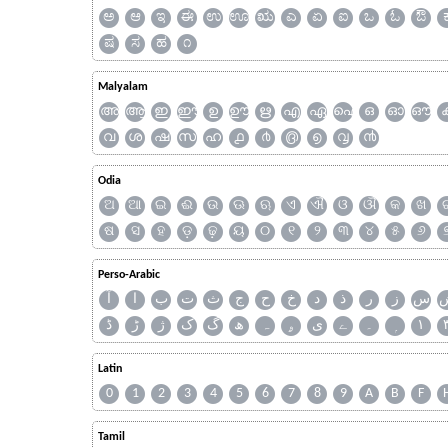
ಅ
ಆ
ಇ
ಈ
ಉ
ಊ
ಋ
ಎ
ಏ
ಐ
ಒ
ಓ
ಔ
ಷ
ಸ
ಹ
೧
Malyalam
അ
ആ
ഇ
ഈ
ഉ
ഊ
ഋ
എ
ഏ
ഐ
ഒ
ഓ
ഔ
വ
ശ
ഷ
സ
ഹ
൧
൪
൫
൭
൮
൯
Odia
ଅ
ଆ
ଇ
ଈ
ଉ
ଊ
ଋ
ଏ
ଐ
ଓ
ଔ
କ
ଖ
ଷ
ସ
ହ
ଡ଼
ଢ଼
ୟ
୦
୧
୨
୩
୪
୫
୬
Perso-Arabic
س
ز
ر
ذ
د
خ
ح
ج
ث
ت
ب
ا
آ
ڈ
ڑ
ژ
ک
گ
ھ
ہ
ۄ
ی
ے
۔
۱
Latin
0
1
2
3
4
5
6
7
8
9
A
B
F
Tamil