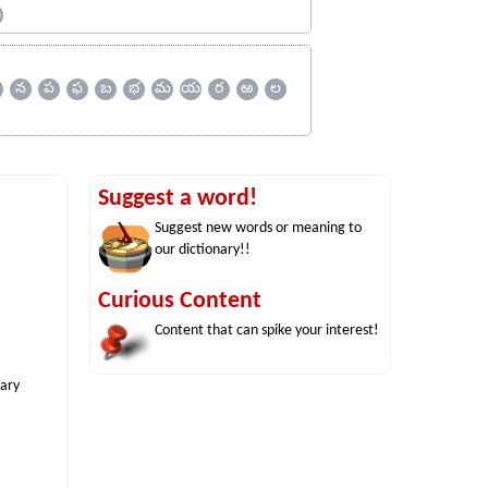
ஹ
న
ప
ఫ
బ
భ
మ
య
ర
ఱ
ల
Suggest a word!
Suggest new words or meaning to
our dictionary!!
Curious Content
Content that can spike your interest!
nary