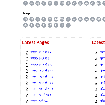
ஃ
அ
ஆ
இ
ஈ
உ
ஊ
எ
ஏ
ஐ
ஒ
ஓ
ஔ
Telugu
అ
ఆ
ఇ
ఈ
ఉ
ఊ
ఋ
ఎ
ఏ
ఐ
ఒ
ఓ
ఔ
వ
శ
ష
స
హ
౧
౩
౬
Latest Pages
Lates
मन्त्र - ४०१ ते ४५०
खटा
मन्त्र - ३५१ ते ४००
कंक,
मन्त्र - ३०१ ते ३५०
कंक
मन्त्र - २५१ ते ३००
कंक
मन्त्र - २०१ ते २५०
काळ
मन्त्र - १५१ ते २००
काळ
मन्त्र - १०१ ते १५०
कोल
मन्त्र - ५१ ते १००
कोल
मन्त्र - १ ते ५०
कोल