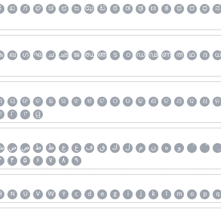
ಕ
ಖ
ಗ
ಘ
ಚ
ಛ
ಜ
ಝ
ಟ
ಠ
ಡ
ಢ
ಣ
ತ
ಥ
ದ
ಧ
ನ
ക
ഖ
ഗ
ഘ
ച
ഛ
ജ
ഝ
ഞ
ട
ഠ
ഡ
ഢ
ണ
ത
ഥ
ദ
ധ
ଗ
ଘ
ଙ
ଚ
ଛ
ଜ
ଝ
ଞ
ଟ
ଠ
ଡ
ଢ
ଣ
ତ
ଥ
ଦ
ଧ
ନ
୭
୮
୯
ୱ
و
ه
ن
م
ل
ك
ق
ف
غ
ع
ظ
ط
ض
ص
ش
۳
۴
۵
۶
۷
۸
۹
H
N
U
V
W
Y
c
d
e
g
i
j
k
l
m
o
p
q