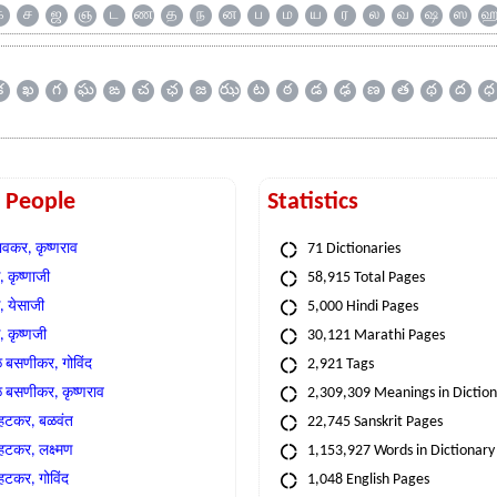
க
ச
ஜ
ஞ
ட
ண
த
ந
ன
ப
ம
ய
ர
ல
வ
ஷ
ஸ
క
ఖ
గ
ఘ
ఙ
చ
ఛ
జ
ఝ
ట
ఠ
డ
ఢ
ణ
త
థ
ద
ధ
t People
Statistics
वकर, कृष्णराव
71 Dictionaries
 कृष्णाजी
58,915 Total Pages
, येसाजी
5,000 Hindi Pages
, कृष्णजी
30,121 Marathi Pages
े बसणीकर, गोविंद
2,921 Tags
े बसणीकर, कृष्णराव
2,309,309 Meanings in Dictio
्हटकर, बळवंत
22,745 Sanskrit Pages
्हटकर, लक्ष्मण
1,153,927 Words in Dictionary
्हटकर, गोविंद
1,048 English Pages