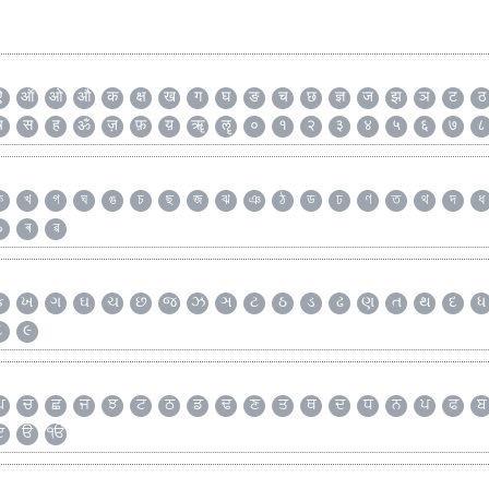
ऐ
ऑ
ओ
औ
क
क्ष
ख
ग
घ
ङ
च
छ
ज्ञ
ज
झ
ञ
ट
ठ
ष
स
ह
ॐ
ज़
फ़
य़
ॠ
ॡ
०
१
२
३
४
५
६
७
८
ক
খ
গ
ঘ
ঙ
চ
ছ
জ
ঝ
ঞ
ঠ
ড
ঢ
ণ
ত
থ
দ
ধ
৯
ৰ
ৱ
ક
ખ
ગ
ઘ
ચ
છ
જ
ઝ
ઞ
ટ
ઠ
ડ
ઢ
ણ
ત
થ
દ
ધ
૮
૯
ਘ
ਚ
ਛ
ਜ
ਝ
ਟ
ਠ
ਡ
ਢ
ਣ
ਤ
ਥ
ਦ
ਧ
ਨ
ਪ
ਫ
ਬ
ੲ
ੳ
ੴ