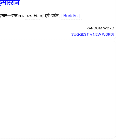
ुमारराज
कुमार—राज
m.
m.
N.
of
हर्ष-वर्धन
,
[Buddh.]
RANDOM WORD
SUGGEST A NEW WORD!