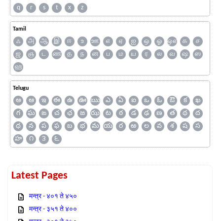
q
r
s
t
x
z
Tamil
ஃ
அ
ஆ
இ
ஈ
உ
ஊ
எ
ஏ
ஐ
ஒ
ஓ
ஔ
க
ச
ஜ
ஞ
ட
ண
த
ந
ன
ப
ம
ய
ர
ல
வ
ஷ
ஸ
ஹ
Telugu
అ
ఆ
ఇ
ఈ
ఉ
ఊ
ఋ
ఎ
ఏ
ఐ
ఒ
ఓ
ఔ
క
ఖ
గ
ఘ
ఙ
చ
ఛ
జ
ఝ
ట
ఠ
డ
ఢ
ణ
త
థ
ద
ధ
న
ప
ఫ
బ
భ
మ
య
ర
ఱ
ల
వ
శ
ష
స
హ
౧
౩
౬
Latest Pages
मन्त्र - ४०१ ते ४५०
मन्त्र - ३५१ ते ४००