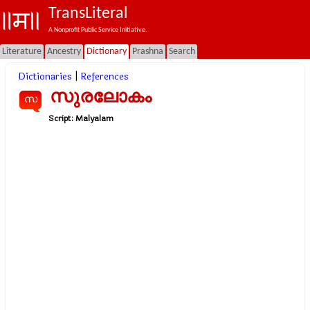
TransLiteral
A Nonprofit Public Service Initiative.
Literature
Ancestry
Dictionary
Prashna
Search
Dictionaries
|
References
സുരലോകം
സ
Script:
Malyalam