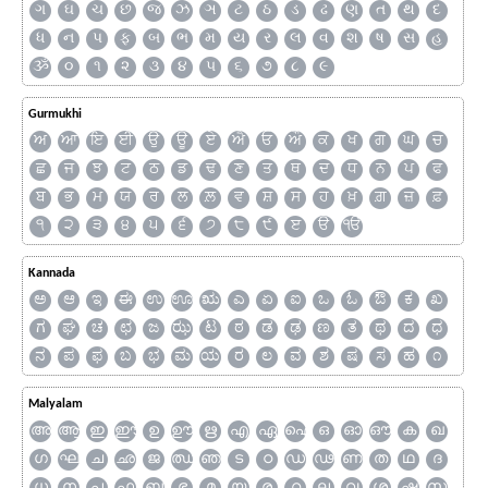
ગ
ઘ
ચ
છ
જ
ઝ
ઞ
ટ
ઠ
ડ
ઢ
ણ
ત
થ
દ
ધ
ન
પ
ફ
બ
ભ
મ
ય
ર
લ
વ
શ
ષ
સ
હ
ૐ
૦
૧
૨
૩
૪
૫
૬
૭
૮
૯
Gurmukhi
ਅ
ਆ
ਇ
ਈ
ਉ
ਊ
ਏ
ਐ
ਓ
ਔ
ਕ
ਖ
ਗ
ਘ
ਚ
ਛ
ਜ
ਝ
ਟ
ਠ
ਡ
ਢ
ਣ
ਤ
ਥ
ਦ
ਧ
ਨ
ਪ
ਫ
ਬ
ਭ
ਮ
ਯ
ਰ
ਲ
ਲ਼
ਵ
ਸ਼
ਸ
ਹ
ਖ਼
ਗ਼
ਜ਼
ਫ਼
੧
੨
੩
੪
੫
੬
੭
੮
੯
ੲ
ੳ
ੴ
Kannada
ಅ
ಆ
ಇ
ಈ
ಉ
ಊ
ಋ
ಎ
ಏ
ಐ
ಒ
ಓ
ಔ
ಕ
ಖ
ಗ
ಘ
ಚ
ಛ
ಜ
ಝ
ಟ
ಠ
ಡ
ಢ
ಣ
ತ
ಥ
ದ
ಧ
ನ
ಪ
ಫ
ಬ
ಭ
ಮ
ಯ
ರ
ಲ
ವ
ಶ
ಷ
ಸ
ಹ
೧
Malyalam
അ
ആ
ഇ
ഈ
ഉ
ഊ
ഋ
എ
ഏ
ഐ
ഒ
ഓ
ഔ
ക
ഖ
ഗ
ഘ
ച
ഛ
ജ
ഝ
ഞ
ട
ഠ
ഡ
ഢ
ണ
ത
ഥ
ദ
ധ
ന
പ
ഫ
ബ
ഭ
മ
യ
ര
റ
ല
വ
ശ
ഷ
സ