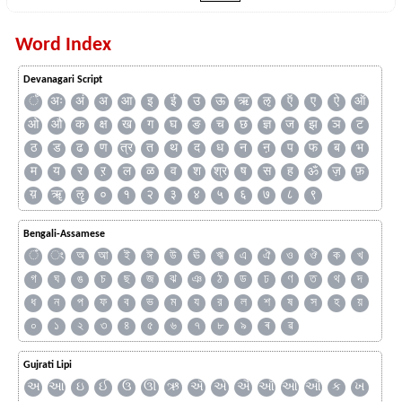
Word Index
Devanagari Script
ँ
अः
अं
अ
आ
इ
ई
उ
ऊ
ऋ
ऌ
ऍ
ए
ऐ
ऑ
ओ
औ
क
क्ष
ख
ग
घ
ङ
च
छ
ज्ञ
ज
झ
ञ
ट
ठ
ड
ढ
ण
त्र
त
थ
द
ध
न
ऩ
प
फ
ब
भ
म
य
र
ऱ
ल
ळ
व
श
श्र
ष
स
ह
ॐ
ज़
फ़
य़
ॠ
ॡ
०
१
२
३
४
५
६
७
८
९
Bengali-Assamese
ঁ
ং
অ
আ
ই
ঈ
উ
ঊ
ঋ
এ
ঐ
ও
ঔ
ক
খ
গ
ঘ
ঙ
চ
ছ
জ
ঝ
ঞ
ঠ
ড
ঢ
ণ
ত
থ
দ
ধ
ন
প
ফ
ব
ভ
ম
য
র
ল
শ
ষ
স
হ
য়
০
১
২
৩
৪
৫
৬
৭
৮
৯
ৰ
ৱ
Gujrati Lipi
અ
આ
ઇ
ઈ
ઉ
ઊ
ઋ
ઍ
એ
ઐ
ઑ
ઓ
ઔ
ક
ખ