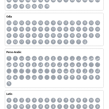
ഹ
൧
൪
൫
൭
൮
൯
Odia
ଅ
ଆ
ଇ
ଈ
ଉ
ଊ
ଋ
ଏ
ଐ
ଓ
ଔ
କ
ଖ
ଗ
ଘ
ଙ
ଚ
ଛ
ଜ
ଝ
ଞ
ଟ
ଠ
ଡ
ଢ
ଣ
ତ
ଥ
ଦ
ଧ
ନ
ପ
ଫ
ବ
ଭ
ମ
ଯ
ର
ଲ
ଳ
ଶ
ଷ
ସ
ହ
ଡ଼
ଢ଼
ୟ
୦
୧
୨
୩
୪
୫
୬
୭
୮
୯
ୱ
Perso-Arabic
ص
ش
س
ز
ر
ذ
د
خ
ح
ج
ث
ت
ب
ا
آ
و
ه
ن
م
ل
ك
ق
ف
غ
ع
ظ
ط
ض
ک
ژ
ڑ
ڈ
چ
پ
ٹ
ٲ
ٮ
گ
ھ
ہ
ۄ
ی
ے
۔
۱
۳
۴
۵
۶
۷
۸
۹
Latin
0
1
2
3
4
5
6
7
8
9
A
B
F
H
N
U
V
W
Y
c
d
e
g
i
j
k
l
m
o
p