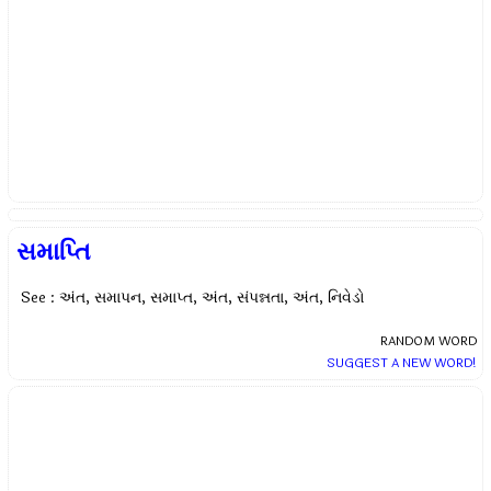
સમાપ્તિ
See : અંત, સમાપન, સમાપ્ત, અંત, સંપન્નતા, અંત, નિવેડો
RANDOM WORD
SUGGEST A NEW WORD!