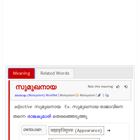
Meaning
Related Words
സുമുഖനായ
Rate this meaning
മലയാളം (Malayalam) WordNet
| Malayalam
Malayalam |
|
adjective
സുമുഖനായ Ex.
സുമുഖനായ രാജാവിനെ
തന്നെ
രാജകുമാരി
തെരഞ്ഞെടുത്തു
बाह्याकृतिसूचक (Appearance)
➜
ONTOLOGY: