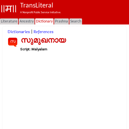
TransLiteral
A Nonprofit Public Service Initiative.
Literature
Ancestry
Dictionary
Prashna
Search
Dictionaries
|
References
സുമുഖനായ
സ
Script:
Malyalam