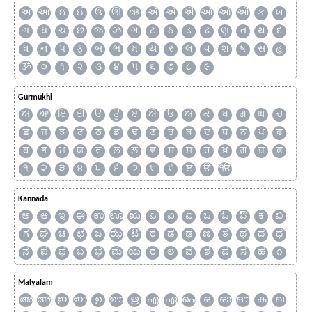
અ
આ
ઇ
ઈ
ઉ
ઊ
ઋ
ઍ
એ
ઐ
ઑ
ઓ
ઔ
ક
ખ
ગ
ઘ
ચ
છ
જ
ઝ
ઞ
ટ
ઠ
ડ
ઢ
ણ
ત
થ
દ
ધ
ન
પ
ફ
બ
ભ
મ
ય
ર
લ
વ
શ
ષ
સ
હ
ૐ
૦
૧
૨
૩
૪
૫
૬
૭
૮
૯
Gurmukhi
ਅ
ਆ
ਇ
ਈ
ਉ
ਊ
ਏ
ਐ
ਓ
ਔ
ਕ
ਖ
ਗ
ਘ
ਚ
ਛ
ਜ
ਝ
ਟ
ਠ
ਡ
ਢ
ਣ
ਤ
ਥ
ਦ
ਧ
ਨ
ਪ
ਫ
ਬ
ਭ
ਮ
ਯ
ਰ
ਲ
ਲ਼
ਵ
ਸ਼
ਸ
ਹ
ਖ਼
ਗ਼
ਜ਼
ਫ਼
੧
੨
੩
੪
੫
੬
੭
੮
੯
ੲ
ੳ
ੴ
Kannada
ಅ
ಆ
ಇ
ಈ
ಉ
ಊ
ಋ
ಎ
ಏ
ಐ
ಒ
ಓ
ಔ
ಕ
ಖ
ಗ
ಘ
ಚ
ಛ
ಜ
ಝ
ಟ
ಠ
ಡ
ಢ
ಣ
ತ
ಥ
ದ
ಧ
ನ
ಪ
ಫ
ಬ
ಭ
ಮ
ಯ
ರ
ಲ
ವ
ಶ
ಷ
ಸ
ಹ
೧
Malyalam
അ
ആ
ഇ
ഈ
ഉ
ഊ
ഋ
എ
ഏ
ഐ
ഒ
ഓ
ഔ
ക
ഖ