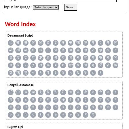
Input language:
Word Index
Devanagari Script
ँ
अः
अं
अ
आ
इ
ई
उ
ऊ
ऋ
ऌ
ऍ
ए
ऐ
ऑ
ओ
औ
क
क्ष
ख
ग
घ
ङ
च
छ
ज्ञ
ज
झ
ञ
ट
ठ
ड
ढ
ण
त्र
त
थ
द
ध
न
ऩ
प
फ
ब
भ
म
य
र
ऱ
ल
ळ
व
श
श्र
ष
स
ह
ॐ
ज़
फ़
य़
ॠ
ॡ
०
१
२
३
४
५
६
७
८
९
Bengali-Assamese
ঁ
ং
অ
আ
ই
ঈ
উ
ঊ
ঋ
এ
ঐ
ও
ঔ
ক
খ
গ
ঘ
ঙ
চ
ছ
জ
ঝ
ঞ
ঠ
ড
ঢ
ণ
ত
থ
দ
ধ
ন
প
ফ
ব
ভ
ম
য
র
ল
শ
ষ
স
হ
য়
০
১
২
৩
৪
৫
৬
৭
৮
৯
ৰ
ৱ
Gujrati Lipi