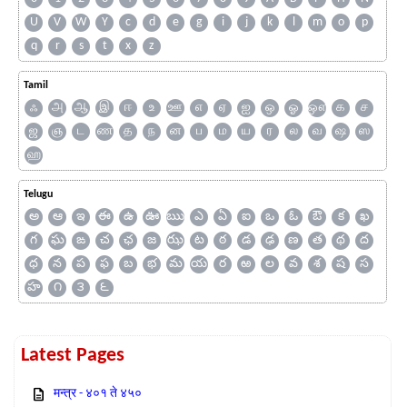
U
V
W
Y
c
d
e
g
i
j
k
l
m
o
p
q
r
s
t
x
z
Tamil
ஃ
அ
ஆ
இ
ஈ
உ
ஊ
எ
ஏ
ஐ
ஒ
ஓ
ஔ
க
ச
ஜ
ஞ
ட
ண
த
ந
ன
ப
ம
ய
ர
ல
வ
ஷ
ஸ
ஹ
Telugu
అ
ఆ
ఇ
ఈ
ఉ
ఊ
ఋ
ఎ
ఏ
ఐ
ఒ
ఓ
ఔ
క
ఖ
గ
ఘ
ఙ
చ
ఛ
జ
ఝ
ట
ఠ
డ
ఢ
ణ
త
థ
ద
ధ
న
ప
ఫ
బ
భ
మ
య
ర
ఱ
ల
వ
శ
ష
స
హ
౧
౩
౬
Latest Pages
मन्त्र - ४०१ ते ४५०