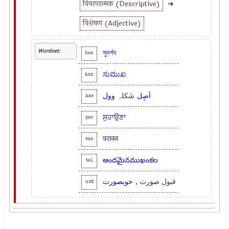
विवरणात्मक (Descriptive)
➜
विशेषण (Adjective)
Wordnet:
সুদর্শন
ben
ಸುಮುಖ
kan
اَصٕل
شَکلہِ
وول
kas
ਸੁਹਾਉਣਾ
pan
वरानन
san
అందమైనముఖంకల
tel
قبول صورت ,
خوبصورت
urd