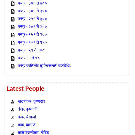
मन्त्र - ३५१ ते ४००
मन्त्र - ३०१ ते ३५०
मन्त्र - २५१ ते ३००
मन्त्र - २०१ ते २५०
मन्त्र - १५१ ते २००
मन्त्र - १०१ ते १५०
मन्त्र - ५१ ते १००
मन्त्र - १ ते ५०
मन्त्र प्रतिलोम दुर्गासप्तशती पाठविधिः
Latest People
खटावकर, कृष्णराव
कंक, कृष्णाजी
कंक, येसाजी
कंक, कृष्णजी
काळे बसणीकर, गोविंद