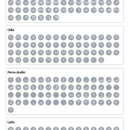
ഗ
ഘ
ച
ഛ
ജ
ഝ
ഞ
ട
ഠ
ഡ
ഢ
ണ
ത
ഥ
ദ
ധ
ന
പ
ഫ
ബ
ഭ
മ
യ
ര
റ
ല
വ
ശ
ഷ
സ
ഹ
൧
൪
൫
൭
൮
൯
Odia
ଅ
ଆ
ଇ
ଈ
ଉ
ଊ
ଋ
ଏ
ଐ
ଓ
ଔ
କ
ଖ
ଗ
ଘ
ଙ
ଚ
ଛ
ଜ
ଝ
ଞ
ଟ
ଠ
ଡ
ଢ
ଣ
ତ
ଥ
ଦ
ଧ
ନ
ପ
ଫ
ବ
ଭ
ମ
ଯ
ର
ଲ
ଳ
ଶ
ଷ
ସ
ହ
ଡ଼
ଢ଼
ୟ
୦
୧
୨
୩
୪
୫
୬
୭
୮
୯
ୱ
Perso-Arabic
ص
ش
س
ز
ر
ذ
د
خ
ح
ج
ث
ت
ب
ا
آ
و
ه
ن
م
ل
ك
ق
ف
غ
ع
ظ
ط
ض
ک
ژ
ڑ
ڈ
چ
پ
ٹ
ٲ
ٮ
گ
ھ
ہ
ۄ
ی
ے
۔
۱
۳
۴
۵
۶
۷
۸
۹
Latin
0
1
2
3
4
5
6
7
8
9
A
B
F
H
N