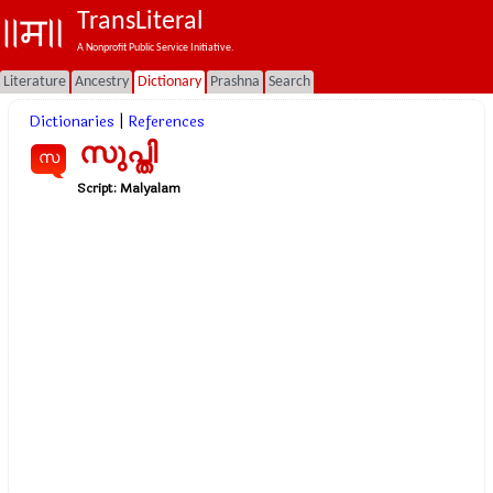
TransLiteral
A Nonprofit Public Service Initiative.
Literature
Ancestry
Dictionary
Prashna
Search
Dictionaries
|
References
സുപ്തി
സ
Script:
Malyalam