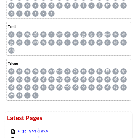
U
V
W
Y
c
d
e
g
i
j
k
l
m
o
p
q
r
s
t
x
z
Tamil
ஃ
அ
ஆ
இ
ஈ
உ
ஊ
எ
ஏ
ஐ
ஒ
ஓ
ஔ
க
ச
ஜ
ஞ
ட
ண
த
ந
ன
ப
ம
ய
ர
ல
வ
ஷ
ஸ
ஹ
Telugu
అ
ఆ
ఇ
ఈ
ఉ
ఊ
ఋ
ఎ
ఏ
ఐ
ఒ
ఓ
ఔ
క
ఖ
గ
ఘ
ఙ
చ
ఛ
జ
ఝ
ట
ఠ
డ
ఢ
ణ
త
థ
ద
ధ
న
ప
ఫ
బ
భ
మ
య
ర
ఱ
ల
వ
శ
ష
స
హ
౧
౩
౬
Latest Pages
मन्त्र - ४०१ ते ४५०