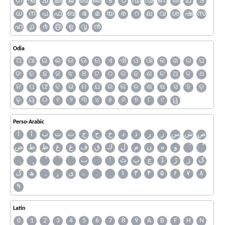
ഗ
ഘ
ച
ഛ
ജ
ഝ
ഞ
ട
ഠ
ഡ
ഢ
ണ
ത
ഥ
ദ
ധ
ന
പ
ഫ
ബ
ഭ
മ
യ
ര
റ
ല
വ
ശ
ഷ
സ
ഹ
൧
൪
൫
൭
൮
൯
Odia
ଅ
ଆ
ଇ
ଈ
ଉ
ଊ
ଋ
ଏ
ଐ
ଓ
ଔ
କ
ଖ
ଗ
ଘ
ଙ
ଚ
ଛ
ଜ
ଝ
ଞ
ଟ
ଠ
ଡ
ଢ
ଣ
ତ
ଥ
ଦ
ଧ
ନ
ପ
ଫ
ବ
ଭ
ମ
ଯ
ର
ଲ
ଳ
ଶ
ଷ
ସ
ହ
ଡ଼
ଢ଼
ୟ
୦
୧
୨
୩
୪
୫
୬
୭
୮
୯
ୱ
Perso-Arabic
ص
ش
س
ز
ر
ذ
د
خ
ح
ج
ث
ت
ب
ا
آ
و
ه
ن
م
ل
ك
ق
ف
غ
ع
ظ
ط
ض
ک
ژ
ڑ
ڈ
چ
پ
ٹ
ٲ
ٮ
گ
ھ
ہ
ۄ
ی
ے
۔
۱
۳
۴
۵
۶
۷
۸
۹
Latin
0
1
2
3
4
5
6
7
8
9
A
B
F
H
N