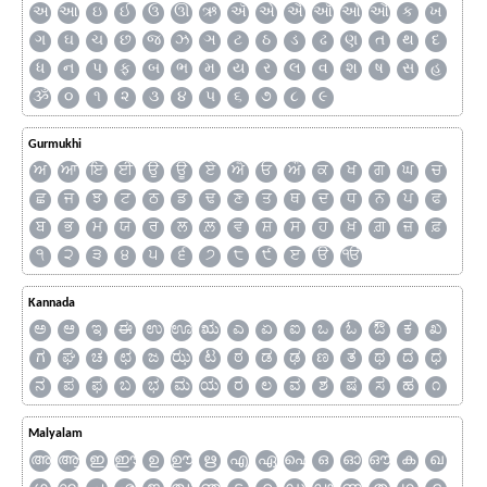
અ
આ
ઇ
ઈ
ઉ
ઊ
ઋ
ઍ
એ
ઐ
ઑ
ઓ
ઔ
ક
ખ
ગ
ઘ
ચ
છ
જ
ઝ
ઞ
ટ
ઠ
ડ
ઢ
ણ
ત
થ
દ
ધ
ન
પ
ફ
બ
ભ
મ
ય
ર
લ
વ
શ
ષ
સ
હ
ૐ
૦
૧
૨
૩
૪
૫
૬
૭
૮
૯
Gurmukhi
ਅ
ਆ
ਇ
ਈ
ਉ
ਊ
ਏ
ਐ
ਓ
ਔ
ਕ
ਖ
ਗ
ਘ
ਚ
ਛ
ਜ
ਝ
ਟ
ਠ
ਡ
ਢ
ਣ
ਤ
ਥ
ਦ
ਧ
ਨ
ਪ
ਫ
ਬ
ਭ
ਮ
ਯ
ਰ
ਲ
ਲ਼
ਵ
ਸ਼
ਸ
ਹ
ਖ਼
ਗ਼
ਜ਼
ਫ਼
੧
੨
੩
੪
੫
੬
੭
੮
੯
ੲ
ੳ
ੴ
Kannada
ಅ
ಆ
ಇ
ಈ
ಉ
ಊ
ಋ
ಎ
ಏ
ಐ
ಒ
ಓ
ಔ
ಕ
ಖ
ಗ
ಘ
ಚ
ಛ
ಜ
ಝ
ಟ
ಠ
ಡ
ಢ
ಣ
ತ
ಥ
ದ
ಧ
ನ
ಪ
ಫ
ಬ
ಭ
ಮ
ಯ
ರ
ಲ
ವ
ಶ
ಷ
ಸ
ಹ
೧
Malyalam
അ
ആ
ഇ
ഈ
ഉ
ഊ
ഋ
എ
ഏ
ഐ
ഒ
ഓ
ഔ
ക
ഖ