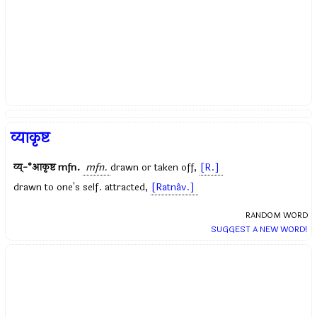
व्याकृष्ट
व्य्-°आकृष्ट
mfn.
mfn.
drawn or taken off,
[R.]
drawn to one's self. attracted,
[Ratnâv.]
RANDOM WORD
SUGGEST A NEW WORD!