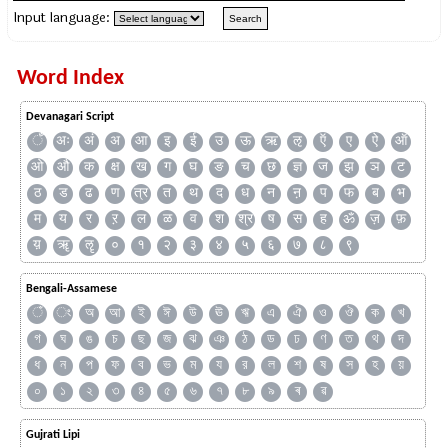
Input language:
Word Index
Devanagari Script
ँ
अः
अं
अ
आ
इ
ई
उ
ऊ
ऋ
ऌ
ऍ
ए
ऐ
ऑ
ओ
औ
क
क्ष
ख
ग
घ
ङ
च
छ
ज्ञ
ज
झ
ञ
ट
ठ
ड
ढ
ण
त्र
त
थ
द
ध
न
ऩ
प
फ
ब
भ
म
य
र
ऱ
ल
ळ
व
श
श्र
ष
स
ह
ॐ
ज़
फ़
य़
ॠ
ॡ
०
१
२
३
४
५
६
७
८
९
Bengali-Assamese
ঁ
ং
অ
আ
ই
ঈ
উ
ঊ
ঋ
এ
ঐ
ও
ঔ
ক
খ
গ
ঘ
ঙ
চ
ছ
জ
ঝ
ঞ
ঠ
ড
ঢ
ণ
ত
থ
দ
ধ
ন
প
ফ
ব
ভ
ম
য
র
ল
শ
ষ
স
হ
য়
০
১
২
৩
৪
৫
৬
৭
৮
৯
ৰ
ৱ
Gujrati Lipi