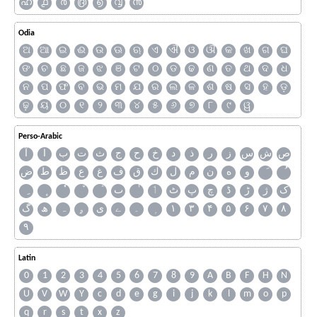
ഹ
൧
൪
൫
൭
൮
൯
Odia
ଅ
ଆ
ଇ
ଈ
ଉ
ଊ
ଋ
ଏ
ଐ
ଓ
ଔ
କ
ଖ
ଗ
ଘ
ଙ
ଚ
ଛ
ଜ
ଝ
ଞ
ଟ
ଠ
ଡ
ଢ
ଣ
ତ
ଥ
ଦ
ଧ
ନ
ପ
ଫ
ବ
ଭ
ମ
ଯ
ର
ଲ
ଳ
ଶ
ଷ
ସ
ହ
ଡ଼
ଢ଼
ୟ
୦
୧
୨
୩
୪
୫
୬
୭
୮
୯
ୱ
Perso-Arabic
ص
ش
س
ز
ر
ذ
د
خ
ح
ج
ث
ت
ب
ا
آ
و
ه
ن
م
ل
ك
ق
ف
غ
ع
ظ
ط
ض
ک
ژ
ڑ
ڈ
چ
پ
ٹ
ٲ
ٮ
گ
ھ
ہ
ۄ
ی
ے
۔
۱
۳
۴
۵
۶
۷
۸
۹
Latin
0
1
2
3
4
5
6
7
8
9
A
B
F
H
N
U
V
W
Y
c
d
e
g
i
j
k
l
m
o
p
q
r
s
t
x
z