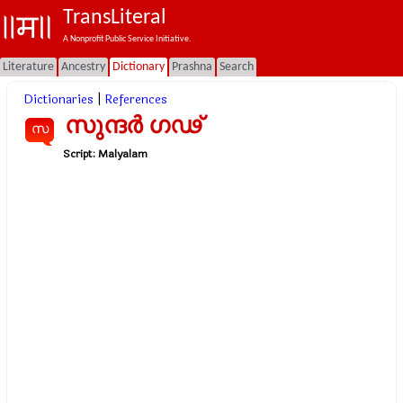
TransLiteral
A Nonprofit Public Service Initiative.
Literature
Ancestry
Dictionary
Prashna
Search
Dictionaries
|
References
സുന്ദര്‍ ഗഢ്
സ
Script:
Malyalam