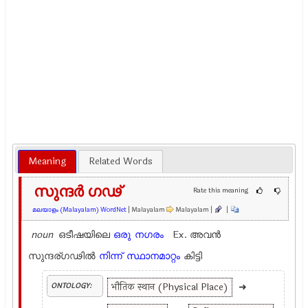
Meaning
Related Words
സുന്ദര്‍ ഗഢ്
Rate this meaning
മലയാളം (Malayalam) WordNet
| Malayalam
Malayalam |
|
noun
ഒടീഷയിലെ
ഒരു
നഗരം
Ex.
അവന്‍
സുന്ദര്ഗഢില്‍
നിന്ന്
സ്ഥാനമാറ്റം
കിട്ടി
भौतिक स्थान (Physical Place)
➜
ONTOLOGY: