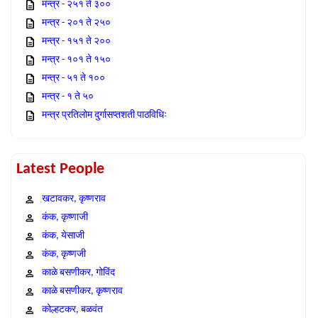
मन्त्र - २५१ ते ३००
मन्त्र - २०१ ते २५०
मन्त्र - १५१ ते २००
मन्त्र - १०१ ते १५०
मन्त्र - ५१ ते १००
मन्त्र - १ ते ५०
मन्त्र प्रतिलोम दुर्गासप्तशती पाठविधिः
Latest People
खटावकर, कृष्णराव
कंक, कृष्णाजी
कंक, येसाजी
कंक, कृष्णजी
काळे बसणीकर, गोविंद
काळे बसणीकर, कृष्णराव
कोल्हटकर, बळवंत