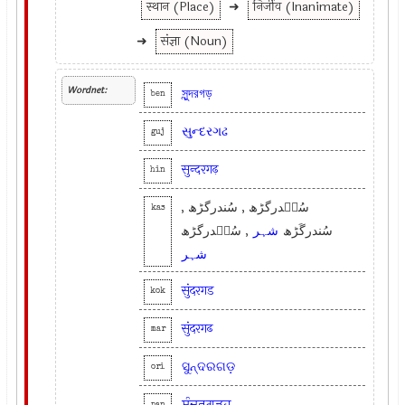
स्थान (Place)
➜
निर्जीव (Inanimate)
➜
संज्ञा (Noun)
Wordnet:
সুন্দরগড়
ben
સુન્દરગઢ
guj
सुन्दरगढ़
hin
سُنٛدرگڑھ , سُندرگڑھ ,
kas
سُندرگَڑھ
شہر
, سُنٛدرگڑھ
شہر
सुंदरगड
kok
सुंदरगढ
mar
ସୁନ୍ଦରଗଡ଼
ori
ਸੁੰਦਰਗੜ੍ਹ