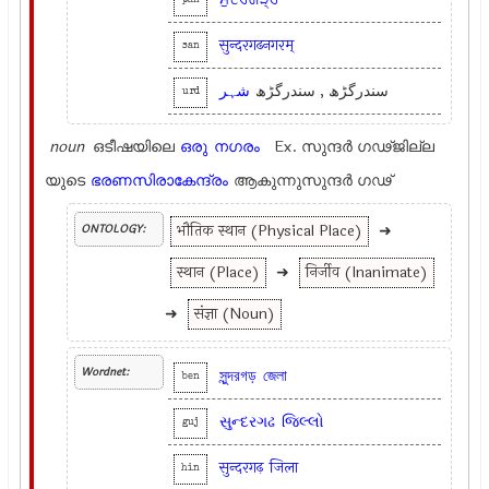
pan
सुन्दरगढनगरम्
san
سندرگڑھ , سندرگڑھ
شہر
urd
noun
ഒടീഷയിലെ
ഒരു
നഗരം
Ex.
സുന്ദര്‍ ഗഢ്ജില്ല
യുടെ
ഭരണസിരാകേന്ദ്രം
ആകുന്നുസുന്ദര്‍ ഗഢ്
भौतिक स्थान (Physical Place)
➜
ONTOLOGY:
स्थान (Place)
➜
निर्जीव (Inanimate)
➜
संज्ञा (Noun)
Wordnet:
সুন্দরগড়
জেলা
ben
સુન્દરગઢ
જિલ્લો
guj
सुन्दरगढ़
जिला
hin