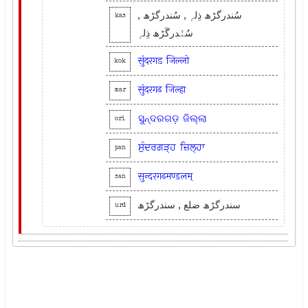
سُندرگڑھ ذِلہٕ , سُندرگڑھ ,
kas
سُنٛدرگَڑھ ذِلہٕ
सुंदरगड
जिल्लो
kok
सुंदरगढ
जिल्हा
mar
ସୁନ୍ଦରଗଡ଼
ଜିଲ୍ଲା
ori
ਸੁੰਦਰਗੜ੍ਹ
ਜ਼ਿਲ੍ਹਾ
pan
सुन्दरगढमण्डलम्
san
سندرگڑھ ضلع , سندرگڑھ
urd