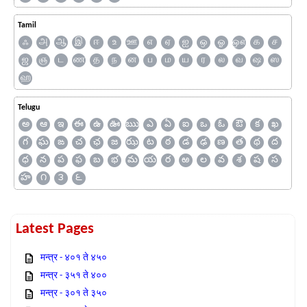
Tamil
ஃ
அ
ஆ
இ
ஈ
உ
ஊ
எ
ஏ
ஐ
ஒ
ஓ
ஔ
க
ச
ஜ
ஞ
ட
ண
த
ந
ன
ப
ம
ய
ர
ல
வ
ஷ
ஸ
ஹ
Telugu
అ
ఆ
ఇ
ఈ
ఉ
ఊ
ఋ
ఎ
ఏ
ఐ
ఒ
ఓ
ఔ
క
ఖ
గ
ఘ
ఙ
చ
ఛ
జ
ఝ
ట
ఠ
డ
ఢ
ణ
త
థ
ద
ధ
న
ప
ఫ
బ
భ
మ
య
ర
ఱ
ల
వ
శ
ష
స
హ
౧
౩
౬
Latest Pages
मन्त्र - ४०१ ते ४५०
मन्त्र - ३५१ ते ४००
मन्त्र - ३०१ ते ३५०