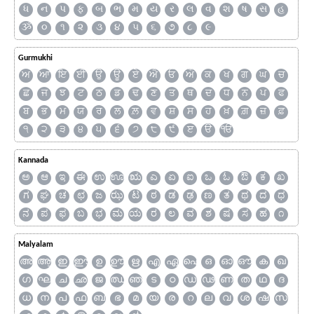
ધ
ન
પ
ફ
બ
ભ
મ
ય
ર
લ
વ
શ
ષ
સ
હ
ૐ
૦
૧
૨
૩
૪
૫
૬
૭
૮
૯
Gurmukhi
ਅ
ਆ
ਇ
ਈ
ਉ
ਊ
ਏ
ਐ
ਓ
ਔ
ਕ
ਖ
ਗ
ਘ
ਚ
ਛ
ਜ
ਝ
ਟ
ਠ
ਡ
ਢ
ਣ
ਤ
ਥ
ਦ
ਧ
ਨ
ਪ
ਫ
ਬ
ਭ
ਮ
ਯ
ਰ
ਲ
ਲ਼
ਵ
ਸ਼
ਸ
ਹ
ਖ਼
ਗ਼
ਜ਼
ਫ਼
੧
੨
੩
੪
੫
੬
੭
੮
੯
ੲ
ੳ
ੴ
Kannada
ಅ
ಆ
ಇ
ಈ
ಉ
ಊ
ಋ
ಎ
ಏ
ಐ
ಒ
ಓ
ಔ
ಕ
ಖ
ಗ
ಘ
ಚ
ಛ
ಜ
ಝ
ಟ
ಠ
ಡ
ಢ
ಣ
ತ
ಥ
ದ
ಧ
ನ
ಪ
ಫ
ಬ
ಭ
ಮ
ಯ
ರ
ಲ
ವ
ಶ
ಷ
ಸ
ಹ
೧
Malyalam
അ
ആ
ഇ
ഈ
ഉ
ഊ
ഋ
എ
ഏ
ഐ
ഒ
ഓ
ഔ
ക
ഖ
ഗ
ഘ
ച
ഛ
ജ
ഝ
ഞ
ട
ഠ
ഡ
ഢ
ണ
ത
ഥ
ദ
ധ
ന
പ
ഫ
ബ
ഭ
മ
യ
ര
റ
ല
വ
ശ
ഷ
സ