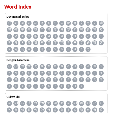
Word Index
Devanagari Script
ँ
अः
अं
अ
आ
इ
ई
उ
ऊ
ऋ
ऌ
ऍ
ए
ऐ
ऑ
ओ
औ
क
क्ष
ख
ग
घ
ङ
च
छ
ज्ञ
ज
झ
ञ
ट
ठ
ड
ढ
ण
त्र
त
थ
द
ध
न
ऩ
प
फ
ब
भ
म
य
र
ऱ
ल
ळ
व
श
श्र
ष
स
ह
ॐ
ज़
फ़
य़
ॠ
ॡ
०
१
२
३
४
५
६
७
८
९
Bengali-Assamese
ঁ
ং
অ
আ
ই
ঈ
উ
ঊ
ঋ
এ
ঐ
ও
ঔ
ক
খ
গ
ঘ
ঙ
চ
ছ
জ
ঝ
ঞ
ঠ
ড
ঢ
ণ
ত
থ
দ
ধ
ন
প
ফ
ব
ভ
ম
য
র
ল
শ
ষ
স
হ
য়
০
১
২
৩
৪
৫
৬
৭
৮
৯
ৰ
ৱ
Gujrati Lipi
અ
આ
ઇ
ઈ
ઉ
ઊ
ઋ
ઍ
એ
ઐ
ઑ
ઓ
ઔ
ક
ખ
ગ
ઘ
ચ
છ
જ
ઝ
ઞ
ટ
ઠ
ડ
ઢ
ણ
ત
થ
દ