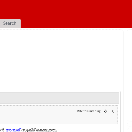
Search
Rate this meaning
ന്‍
അമ്പത്
സുക്ര് കൊടുത്തു