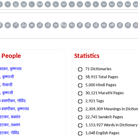
க
ச
ஜ
ஞ
ட
ண
த
ந
ன
ப
ம
ய
ர
ல
வ
ஷ
ஸ
క
ఖ
గ
ఘ
ఙ
చ
ఛ
జ
ఝ
ట
ఠ
డ
ఢ
ణ
త
థ
ద
ధ
t People
Statistics
वकर, कृष्णराव
71 Dictionaries
 कृष्णाजी
58,915 Total Pages
, येसाजी
5,000 Hindi Pages
, कृष्णजी
30,121 Marathi Pages
े बसणीकर, गोविंद
2,921 Tags
े बसणीकर, कृष्णराव
2,309,309 Meanings in Dictio
्हटकर, बळवंत
22,745 Sanskrit Pages
्हटकर, लक्ष्मण
1,153,927 Words in Dictionary
्हटकर, गोविंद
1,048 English Pages