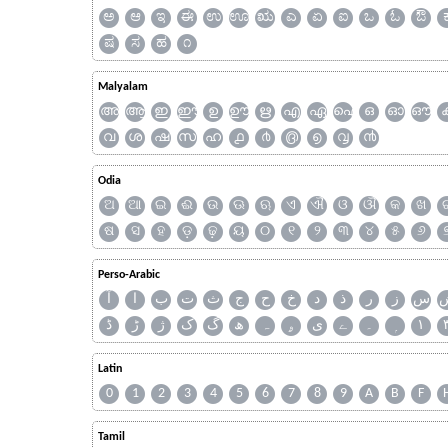
ಅ
ಆ
ಇ
ಈ
ಉ
ಊ
ಋ
ಎ
ಏ
ಐ
ಒ
ಓ
ಔ
ಷ
ಸ
ಹ
೧
Malyalam
അ
ആ
ഇ
ഈ
ഉ
ഊ
ഋ
എ
ഏ
ഐ
ഒ
ഓ
ഔ
വ
ശ
ഷ
സ
ഹ
൧
൪
൫
൭
൮
൯
Odia
ଅ
ଆ
ଇ
ଈ
ଉ
ଊ
ଋ
ଏ
ଐ
ଓ
ଔ
କ
ଖ
ଷ
ସ
ହ
ଡ଼
ଢ଼
ୟ
୦
୧
୨
୩
୪
୫
୬
Perso-Arabic
س
ز
ر
ذ
د
خ
ح
ج
ث
ت
ب
ا
آ
ڈ
ڑ
ژ
ک
گ
ھ
ہ
ۄ
ی
ے
۔
۱
Latin
0
1
2
3
4
5
6
7
8
9
A
B
F
Tamil