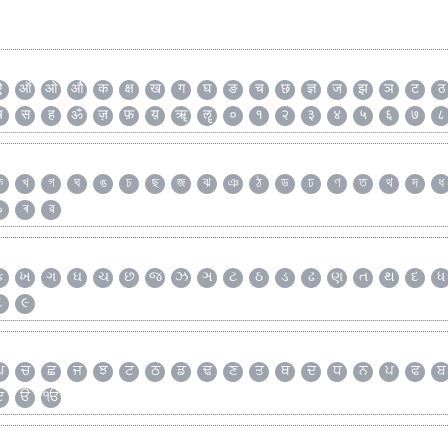
ऐ
ऑ
ओ
औ
क
क्ष
ख
ग
घ
ङ
च
छ
ज्ञ
ज
झ
ञ
ट
ठ
ष
स
ह
ॐ
ज़
फ़
य़
ॠ
ॡ
०
१
२
३
४
५
६
७
८
ক
খ
গ
ঘ
ঙ
চ
ছ
জ
ঝ
ঞ
ঠ
ড
ঢ
ণ
ত
থ
দ
ধ
৯
ৰ
ৱ
ક
ખ
ગ
ઘ
ચ
છ
જ
ઝ
ઞ
ટ
ઠ
ડ
ઢ
ણ
ત
થ
દ
ધ
૮
૯
ਘ
ਚ
ਛ
ਜ
ਝ
ਟ
ਠ
ਡ
ਢ
ਣ
ਤ
ਥ
ਦ
ਧ
ਨ
ਪ
ਫ
ਬ
ੲ
ੳ
ੴ