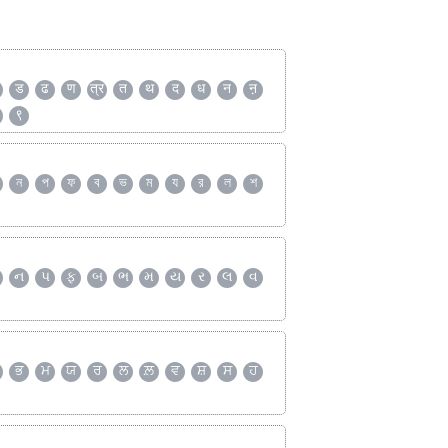
ड
ढ
ण
त्र
त
थ
द
ध
न
ऩ
९
ন
প
ফ
ব
ভ
ম
য
র
ল
শ
ન
પ
ફ
બ
ભ
મ
ય
ર
લ
વ
ਭ
ਮ
ਯ
ਰ
ਲ
ਲ਼
ਵ
ਸ਼
ਸ
ਹ