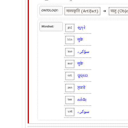
मानवकृति (Artifact)
➜
वस्तु (Obj
ONTOLOGY:
Wordnet:
સુક્રે
guj
सुक्रे
hin
سوٗکرے
kas
सुक्रे
mar
ସୁକ୍ରେ
ori
ਸੁਕਰੇ
pan
சுக்ரே
tam
سوکرے
urd