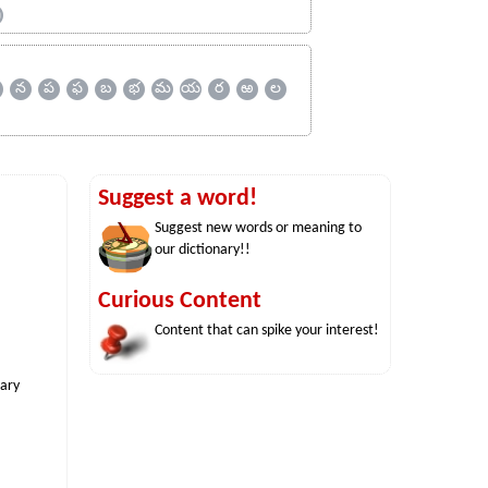
ஹ
న
ప
ఫ
బ
భ
మ
య
ర
ఱ
ల
Suggest a word!
Suggest new words or meaning to
our dictionary!!
Curious Content
Content that can spike your interest!
nary