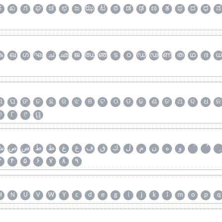
ಕ
ಖ
ಗ
ಘ
ಚ
ಛ
ಜ
ಝ
ಟ
ಠ
ಡ
ಢ
ಣ
ತ
ಥ
ದ
ಧ
ನ
ക
ഖ
ഗ
ഘ
ച
ഛ
ജ
ഝ
ഞ
ട
ഠ
ഡ
ഢ
ണ
ത
ഥ
ദ
ധ
ଗ
ଘ
ଙ
ଚ
ଛ
ଜ
ଝ
ଞ
ଟ
ଠ
ଡ
ଢ
ଣ
ତ
ଥ
ଦ
ଧ
ନ
୭
୮
୯
ୱ
و
ه
ن
م
ل
ك
ق
ف
غ
ع
ظ
ط
ض
ص
ش
۳
۴
۵
۶
۷
۸
۹
H
N
U
V
W
Y
c
d
e
g
i
j
k
l
m
o
p
q