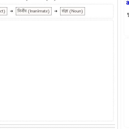
ect)
➜
निर्जीव (Inanimate)
➜
संज्ञा (Noun)
प