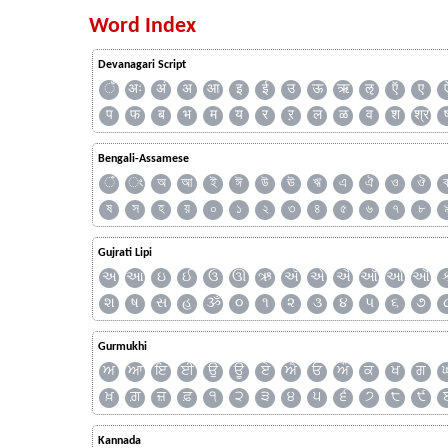
Word Index
Devanagari Script
ँ
अः
अं
अ
आ
इ
ई
उ
ऊ
ऋ
ऌ
ऍ
ए
प
फ
ब
भ
म
य
र
ऱ
ल
ळ
व
श
श्र
Bengali-Assamese
ঁ
ং
অ
আ
ই
ঈ
উ
ঊ
ঋ
এ
ঐ
ও
ঔ
ষ
স
হ
য়
০
১
২
৩
৪
৫
৬
৭
৮
Gujrati Lipi
અ
આ
ઇ
ઈ
ઉ
ઊ
ઋ
ઍ
એ
ઐ
ઑ
ઓ
ઔ
શ
ષ
સ
હ
ૐ
૦
૧
૨
૩
૪
૫
૬
૭
Gurmukhi
ਅ
ਆ
ਇ
ਈ
ਉ
ਊ
ਏ
ਐ
ਓ
ਔ
ਕ
ਖ
ਗ
ਖ਼
ਗ਼
ਜ਼
ਫ਼
੧
੨
੩
੪
੫
੬
੭
੮
੯
Kannada