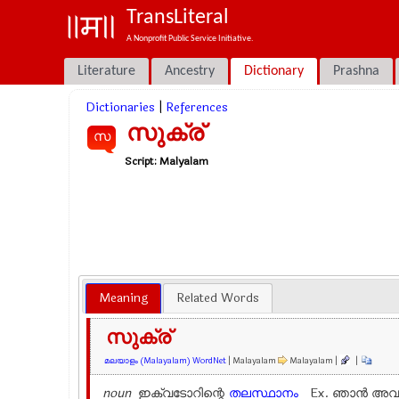
TransLiteral
A Nonprofit Public Service Initiative.
Literature
Ancestry
Dictionary
Prashna
Dictionaries
|
References
സുക്ര്
സ
Script:
Malyalam
Meaning
Related Words
സുക്ര്
മലയാളം (Malayalam) WordNet
| Malayalam
Malayalam |
|
noun
ഇക്വടോറിന്റെ
തലസ്ഥാനം
Ex.
ഞാന്‍ അവ