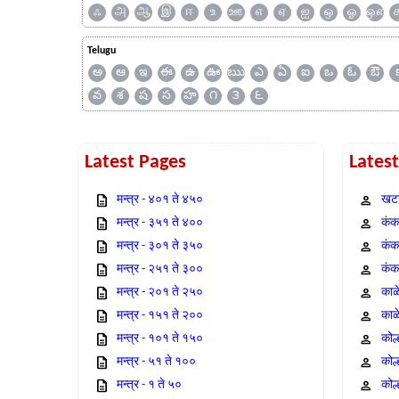
ஃ
அ
ஆ
இ
ஈ
உ
ஊ
எ
ஏ
ஐ
ஒ
ஓ
ஔ
Telugu
అ
ఆ
ఇ
ఈ
ఉ
ఊ
ఋ
ఎ
ఏ
ఐ
ఒ
ఓ
ఔ
వ
శ
ష
స
హ
౧
౩
౬
Latest Pages
Lates
मन्त्र - ४०१ ते ४५०
खटा
मन्त्र - ३५१ ते ४००
कंक,
मन्त्र - ३०१ ते ३५०
कंक
मन्त्र - २५१ ते ३००
कंक
मन्त्र - २०१ ते २५०
काळ
मन्त्र - १५१ ते २००
काळ
मन्त्र - १०१ ते १५०
कोल
मन्त्र - ५१ ते १००
कोल
मन्त्र - १ ते ५०
कोल