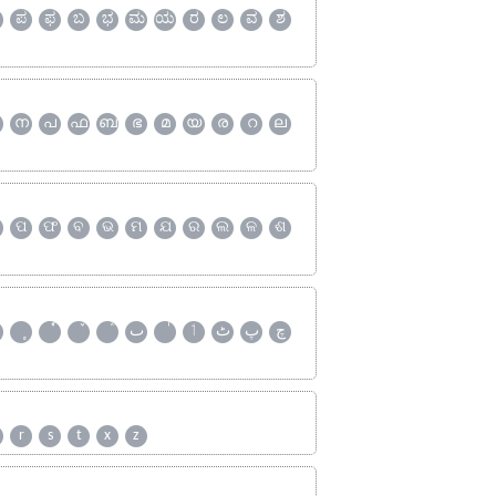
ಪ
ಫ
ಬ
ಭ
ಮ
ಯ
ರ
ಲ
ವ
ಶ
ന
പ
ഫ
ബ
ഭ
മ
യ
ര
റ
ല
ପ
ଫ
ବ
ଭ
ମ
ଯ
ର
ଲ
ଳ
ଶ
چ
پ
ٹ
ٲ
ٮ
r
s
t
x
z