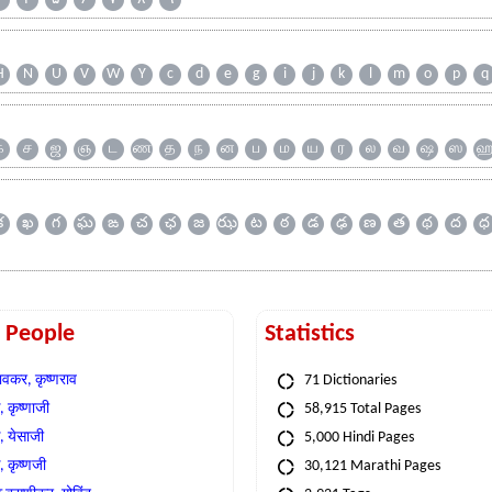
H
N
U
V
W
Y
c
d
e
g
i
j
k
l
m
o
p
q
க
ச
ஜ
ஞ
ட
ண
த
ந
ன
ப
ம
ய
ர
ல
வ
ஷ
ஸ
క
ఖ
గ
ఘ
ఙ
చ
ఛ
జ
ఝ
ట
ఠ
డ
ఢ
ణ
త
థ
ద
ధ
t People
Statistics
वकर, कृष्णराव
71 Dictionaries
 कृष्णाजी
58,915 Total Pages
, येसाजी
5,000 Hindi Pages
, कृष्णजी
30,121 Marathi Pages