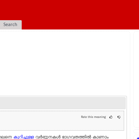
Search
Rate this meaning
തലനെ
കുറിച്ചുള്ള
വർണ്ണനകൾ ഭാഗവതത്തിൽ കാണാം