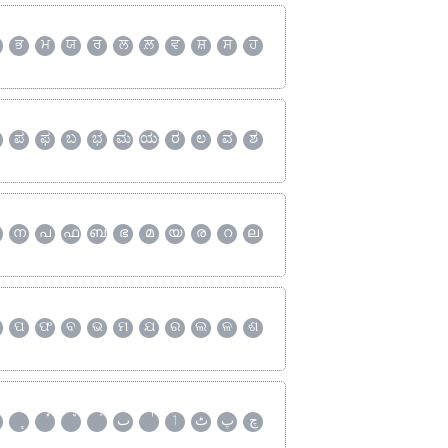
ਭ
ਮ
ਯ
ਰ
ਲ
ਲ਼
ਵ
ਸ਼
ਸ
ਹ
ಪ
ಫ
ಬ
ಭ
ಮ
ಯ
ರ
ಲ
ವ
ಶ
ന
പ
ഫ
ബ
ഭ
മ
യ
ര
റ
ല
ପ
ଫ
ବ
ଭ
ମ
ଯ
ର
ଲ
ଳ
ଶ
چ
پ
ٹ
ٲ
ٮ