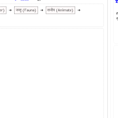
म
er)
➜
जन्तु (Fauna)
➜
सजीव (Animate)
➜
स