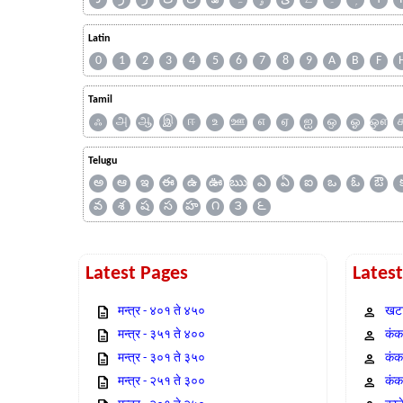
Latin
0
1
2
3
4
5
6
7
8
9
A
B
F
Tamil
ஃ
அ
ஆ
இ
ஈ
உ
ஊ
எ
ஏ
ஐ
ஒ
ஓ
ஔ
Telugu
అ
ఆ
ఇ
ఈ
ఉ
ఊ
ఋ
ఎ
ఏ
ఐ
ఒ
ఓ
ఔ
వ
శ
ష
స
హ
౧
౩
౬
Latest Pages
Lates
मन्त्र - ४०१ ते ४५०
खटा
मन्त्र - ३५१ ते ४००
कंक,
मन्त्र - ३०१ ते ३५०
कंक
मन्त्र - २५१ ते ३००
कंक