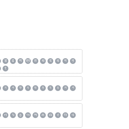
ड
ढ
ण
त्र
त
थ
द
ध
न
ऩ
९
ন
প
ফ
ব
ভ
ম
য
র
ল
শ
ન
પ
ફ
બ
ભ
મ
ય
ર
લ
વ