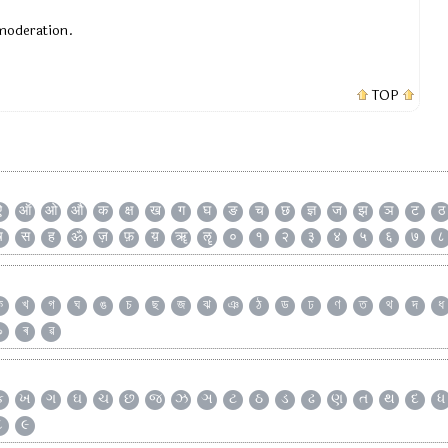
 moderation.
TOP
ऐ
ऑ
ओ
औ
क
क्ष
ख
ग
घ
ङ
च
छ
ज्ञ
ज
झ
ञ
ट
ठ
ष
स
ह
ॐ
ज़
फ़
य़
ॠ
ॡ
०
१
२
३
४
५
६
७
८
ক
খ
গ
ঘ
ঙ
চ
ছ
জ
ঝ
ঞ
ঠ
ড
ঢ
ণ
ত
থ
দ
ধ
৯
ৰ
ৱ
ક
ખ
ગ
ઘ
ચ
છ
જ
ઝ
ઞ
ટ
ઠ
ડ
ઢ
ણ
ત
થ
દ
ધ
૮
૯