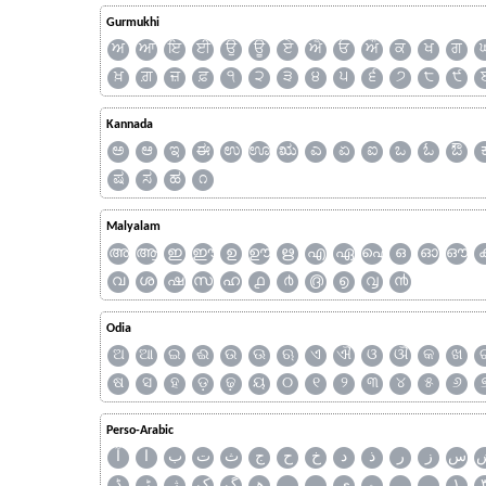
Gurmukhi
ਅ
ਆ
ਇ
ਈ
ਉ
ਊ
ਏ
ਐ
ਓ
ਔ
ਕ
ਖ
ਗ
ਖ਼
ਗ਼
ਜ਼
ਫ਼
੧
੨
੩
੪
੫
੬
੭
੮
੯
Kannada
ಅ
ಆ
ಇ
ಈ
ಉ
ಊ
ಋ
ಎ
ಏ
ಐ
ಒ
ಓ
ಔ
ಷ
ಸ
ಹ
೧
Malyalam
അ
ആ
ഇ
ഈ
ഉ
ഊ
ഋ
എ
ഏ
ഐ
ഒ
ഓ
ഔ
വ
ശ
ഷ
സ
ഹ
൧
൪
൫
൭
൮
൯
Odia
ଅ
ଆ
ଇ
ଈ
ଉ
ଊ
ଋ
ଏ
ଐ
ଓ
ଔ
କ
ଖ
ଷ
ସ
ହ
ଡ଼
ଢ଼
ୟ
୦
୧
୨
୩
୪
୫
୬
Perso-Arabic
س
ز
ر
ذ
د
خ
ح
ج
ث
ت
ب
ا
آ
ڈ
ڑ
ژ
ک
گ
ھ
ہ
ۄ
ی
ے
۔
۱