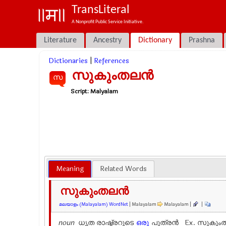
TransLiteral
A Nonprofit Public Service Initiative.
Literature
Ancestry
Dictionary
Prashna
Dictionaries
|
References
സുകുംതലന്‍
സ
Script:
Malyalam
Meaning
Related Words
സുകുംതലന്‍
മലയാളം (Malayalam) WordNet
| Malayalam
Malayalam |
|
noun
ധൃത രാഷ്ട്രറുടെ
ഒരു
പുത്രൻ Ex.
സുകും