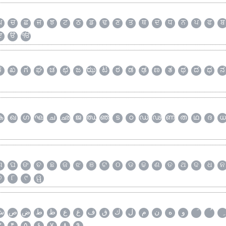
ਘ
ਚ
ਛ
ਜ
ਝ
ਟ
ਠ
ਡ
ਢ
ਣ
ਤ
ਥ
ਦ
ਧ
ਨ
ਪ
ਫ
ਬ
ੲ
ੳ
ੴ
ಕ
ಖ
ಗ
ಘ
ಚ
ಛ
ಜ
ಝ
ಟ
ಠ
ಡ
ಢ
ಣ
ತ
ಥ
ದ
ಧ
ನ
ക
ഖ
ഗ
ഘ
ച
ഛ
ജ
ഝ
ഞ
ട
ഠ
ഡ
ഢ
ണ
ത
ഥ
ദ
ധ
ଗ
ଘ
ଙ
ଚ
ଛ
ଜ
ଝ
ଞ
ଟ
ଠ
ଡ
ଢ
ଣ
ତ
ଥ
ଦ
ଧ
ନ
୭
୮
୯
ୱ
و
ه
ن
م
ل
ك
ق
ف
غ
ع
ظ
ط
ض
ص
ش
۳
۴
۵
۶
۷
۸
۹