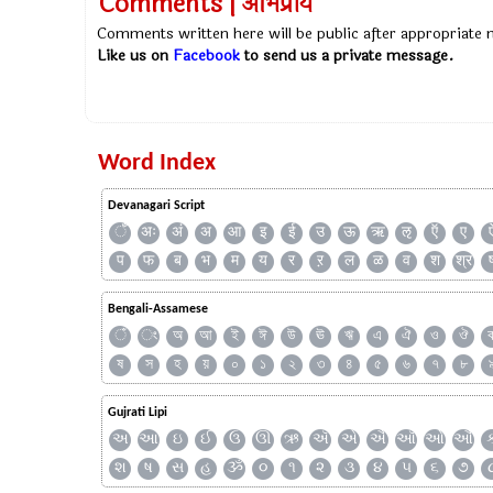
Comments | अभिप्राय
Comments written here will be public after appropriate
Like us on
Facebook
to send us a private message.
Word Index
Devanagari Script
ँ
अः
अं
अ
आ
इ
ई
उ
ऊ
ऋ
ऌ
ऍ
ए
प
फ
ब
भ
म
य
र
ऱ
ल
ळ
व
श
श्र
Bengali-Assamese
ঁ
ং
অ
আ
ই
ঈ
উ
ঊ
ঋ
এ
ঐ
ও
ঔ
ষ
স
হ
য়
০
১
২
৩
৪
৫
৬
৭
৮
Gujrati Lipi
અ
આ
ઇ
ઈ
ઉ
ઊ
ઋ
ઍ
એ
ઐ
ઑ
ઓ
ઔ
શ
ષ
સ
હ
ૐ
૦
૧
૨
૩
૪
૫
૬
૭