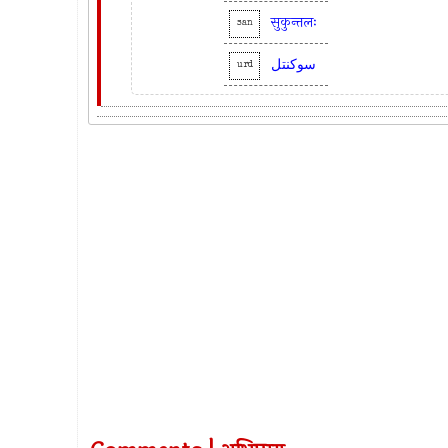
सुकुन्तलः
san
سوکنتل
urd