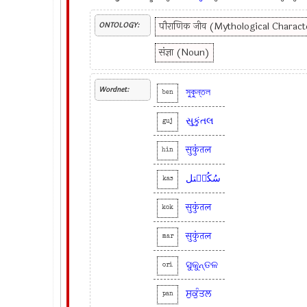
पौराणिक जीव (Mythological Charact
ONTOLOGY:
संज्ञा (Noun)
Wordnet:
সুকুন্তল
ben
સુકુંતલ
guj
सुकुंतल
hin
سُکُنٛتل
kas
सुकुंतल
kok
सुकुंतल
mar
ସୁକୁନ୍ତଳ
ori
ਸੁਕੁੰਤਲ
pan