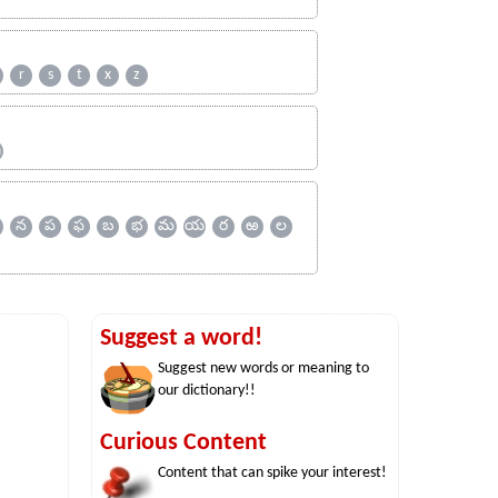
r
s
t
x
z
ஹ
న
ప
ఫ
బ
భ
మ
య
ర
ఱ
ల
Suggest a word!
Suggest new words or meaning to
our dictionary!!
Curious Content
Content that can spike your interest!