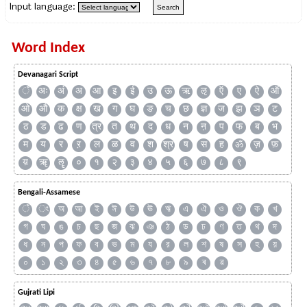
Input language:
Word Index
Devanagari Script
ँ
अः
अं
अ
आ
इ
ई
उ
ऊ
ऋ
ऌ
ऍ
ए
ऐ
ऑ
ओ
औ
क
क्ष
ख
ग
घ
ङ
च
छ
ज्ञ
ज
झ
ञ
ट
ठ
ड
ढ
ण
त्र
त
थ
द
ध
न
ऩ
प
फ
ब
भ
म
य
र
ऱ
ल
ळ
व
श
श्र
ष
स
ह
ॐ
ज़
फ़
य़
ॠ
ॡ
०
१
२
३
४
५
६
७
८
९
Bengali-Assamese
ঁ
ং
অ
আ
ই
ঈ
উ
ঊ
ঋ
এ
ঐ
ও
ঔ
ক
খ
গ
ঘ
ঙ
চ
ছ
জ
ঝ
ঞ
ঠ
ড
ঢ
ণ
ত
থ
দ
ধ
ন
প
ফ
ব
ভ
ম
য
র
ল
শ
ষ
স
হ
য়
০
১
২
৩
৪
৫
৬
৭
৮
৯
ৰ
ৱ
Gujrati Lipi