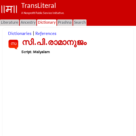
TransLiteral
A Nonprofit Public Service Initiative.
Literature
Ancestry
Dictionary
Prashna
Search
Dictionaries
|
References
സി.പി.രാമാനുജം
സ
Script:
Malyalam