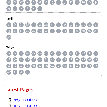
U
V
W
Y
c
d
e
g
i
j
k
l
m
o
p
q
r
s
t
x
z
Tamil
ஃ
அ
ஆ
இ
ஈ
உ
ஊ
எ
ஏ
ஐ
ஒ
ஓ
ஔ
க
ச
ஜ
ஞ
ட
ண
த
ந
ன
ப
ம
ய
ர
ல
வ
ஷ
ஸ
ஹ
Telugu
అ
ఆ
ఇ
ఈ
ఉ
ఊ
ఋ
ఎ
ఏ
ఐ
ఒ
ఓ
ఔ
క
ఖ
గ
ఘ
ఙ
చ
ఛ
జ
ఝ
ట
ఠ
డ
ఢ
ణ
త
థ
ద
ధ
న
ప
ఫ
బ
భ
మ
య
ర
ఱ
ల
వ
శ
ష
స
హ
౧
౩
౬
Latest Pages
मन्त्र - ४०१ ते ४५०
मन्त्र - ३५१ ते ४००