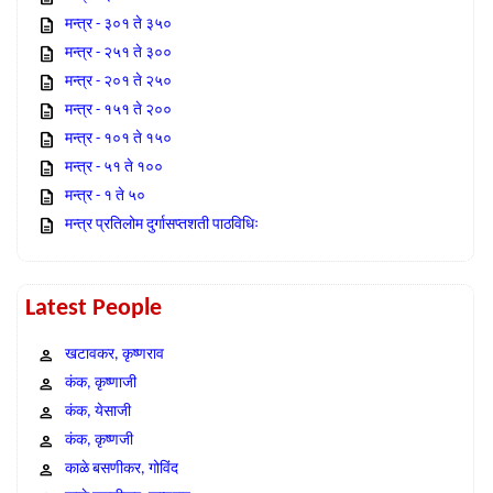
मन्त्र - ३०१ ते ३५०
मन्त्र - २५१ ते ३००
मन्त्र - २०१ ते २५०
मन्त्र - १५१ ते २००
मन्त्र - १०१ ते १५०
मन्त्र - ५१ ते १००
मन्त्र - १ ते ५०
मन्त्र प्रतिलोम दुर्गासप्तशती पाठविधिः
Latest People
खटावकर, कृष्णराव
कंक, कृष्णाजी
कंक, येसाजी
कंक, कृष्णजी
काळे बसणीकर, गोविंद