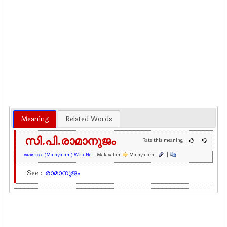
Meaning
Related Words
സി.പി.രാമാനുജം
Rate this meaning
മലയാളം (Malayalam) WordNet
| Malayalam
Malayalam |
|
See :
രാമാനുജം