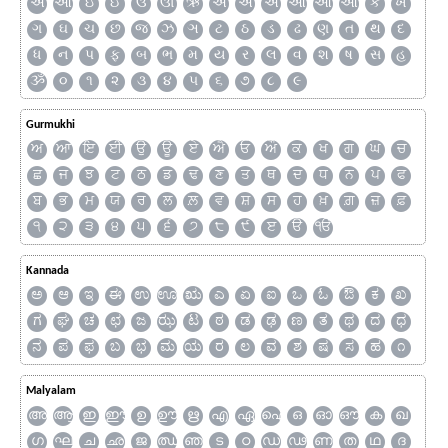
અ
આ
ઇ
ઈ
ઉ
ઊ
ઋ
ઍ
એ
ઐ
ઑ
ઓ
ઔ
ક
ખ
ગ
ઘ
ચ
છ
જ
ઝ
ઞ
ટ
ઠ
ડ
ઢ
ણ
ત
થ
દ
ધ
ન
પ
ફ
બ
ભ
મ
ય
ર
લ
વ
શ
ષ
સ
હ
ૐ
૦
૧
૨
૩
૪
૫
૬
૭
૮
૯
Gurmukhi
ਅ
ਆ
ਇ
ਈ
ਉ
ਊ
ਏ
ਐ
ਓ
ਔ
ਕ
ਖ
ਗ
ਘ
ਚ
ਛ
ਜ
ਝ
ਟ
ਠ
ਡ
ਢ
ਣ
ਤ
ਥ
ਦ
ਧ
ਨ
ਪ
ਫ
ਬ
ਭ
ਮ
ਯ
ਰ
ਲ
ਲ਼
ਵ
ਸ਼
ਸ
ਹ
ਖ਼
ਗ਼
ਜ਼
ਫ਼
੧
੨
੩
੪
੫
੬
੭
੮
੯
ੲ
ੳ
ੴ
Kannada
ಅ
ಆ
ಇ
ಈ
ಉ
ಊ
ಋ
ಎ
ಏ
ಐ
ಒ
ಓ
ಔ
ಕ
ಖ
ಗ
ಘ
ಚ
ಛ
ಜ
ಝ
ಟ
ಠ
ಡ
ಢ
ಣ
ತ
ಥ
ದ
ಧ
ನ
ಪ
ಫ
ಬ
ಭ
ಮ
ಯ
ರ
ಲ
ವ
ಶ
ಷ
ಸ
ಹ
೧
Malyalam
അ
ആ
ഇ
ഈ
ഉ
ഊ
ഋ
എ
ഏ
ഐ
ഒ
ഓ
ഔ
ക
ഖ
ഗ
ഘ
ച
ഛ
ജ
ഝ
ഞ
ട
ഠ
ഡ
ഢ
ണ
ത
ഥ
ദ