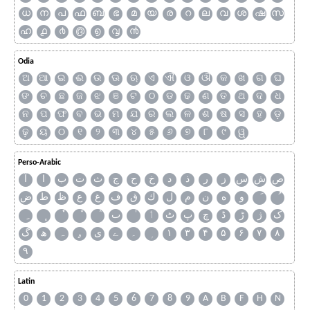
ധ
ന
പ
ഫ
ബ
ഭ
മ
യ
ര
റ
ല
വ
ശ
ഷ
സ
ഹ
൧
൪
൫
൭
൮
൯
Odia
ଅ
ଆ
ଇ
ଈ
ଉ
ଊ
ଋ
ଏ
ଐ
ଓ
ଔ
କ
ଖ
ଗ
ଘ
ଙ
ଚ
ଛ
ଜ
ଝ
ଞ
ଟ
ଠ
ଡ
ଢ
ଣ
ତ
ଥ
ଦ
ଧ
ନ
ପ
ଫ
ବ
ଭ
ମ
ଯ
ର
ଲ
ଳ
ଶ
ଷ
ସ
ହ
ଡ଼
ଢ଼
ୟ
୦
୧
୨
୩
୪
୫
୬
୭
୮
୯
ୱ
Perso-Arabic
ص
ش
س
ز
ر
ذ
د
خ
ح
ج
ث
ت
ب
ا
آ
و
ه
ن
م
ل
ك
ق
ف
غ
ع
ظ
ط
ض
ک
ژ
ڑ
ڈ
چ
پ
ٹ
ٲ
ٮ
گ
ھ
ہ
ۄ
ی
ے
۔
۱
۳
۴
۵
۶
۷
۸
۹
Latin
0
1
2
3
4
5
6
7
8
9
A
B
F
H
N