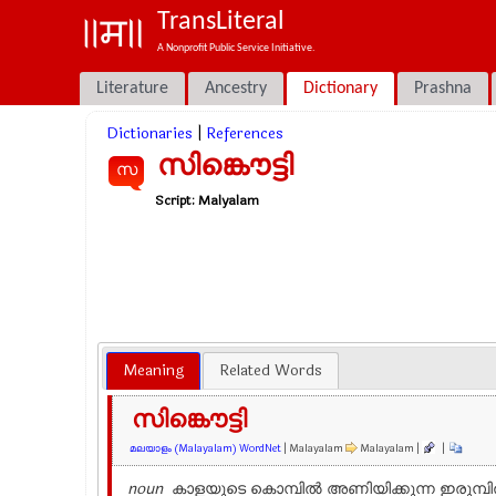
TransLiteral
A Nonprofit Public Service Initiative.
Literature
Ancestry
Dictionary
Prashna
Dictionaries
|
References
സിങ്കൌട്ടി
സ
Script:
Malyalam
Meaning
Related Words
സിങ്കൌട്ടി
മലയാളം (Malayalam) WordNet
| Malayalam
Malayalam |
|
noun
കാളയുടെ കൊമ്പിൽ അണിയിക്കുന്ന ഇരുമ്