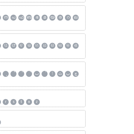
ന
പ
ഫ
ബ
ഭ
മ
യ
ര
റ
ല
ପ
ଫ
ବ
ଭ
ମ
ଯ
ର
ଲ
ଳ
ଶ
چ
پ
ٹ
ٲ
ٮ
r
s
t
x
z
ஹ