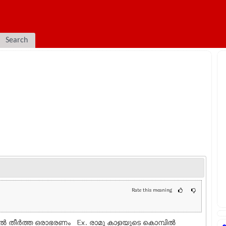
Search
Rate this meaning
പിൽ തീർത്ത ഒരാഭരണം Ex.
രാമു കാളയുടെ കൊമ്പിൽ