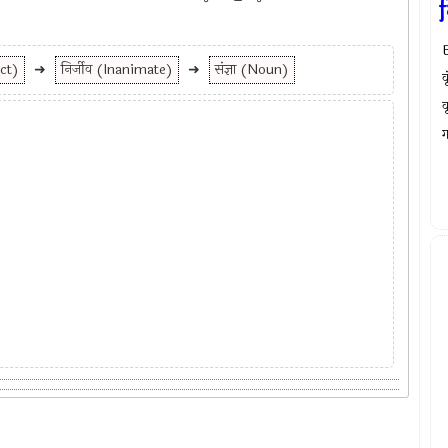
f
B
ect)
➜
निर्जीव (Inanimate)
➜
संज्ञा (Noun)
व
व
ग