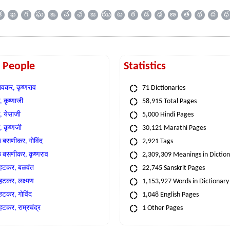
క
ఖ
గ
ఘ
ఙ
చ
ఛ
జ
ఝ
ట
ఠ
డ
ఢ
ణ
త
థ
ద
ధ
t People
Statistics
वकर, कृष्णराव
71 Dictionaries
 कृष्णाजी
58,915 Total Pages
, येसाजी
5,000 Hindi Pages
, कृष्णजी
30,121 Marathi Pages
े बसणीकर, गोविंद
2,921 Tags
े बसणीकर, कृष्णराव
2,309,309 Meanings in Dictio
्हटकर, बळवंत
22,745 Sanskrit Pages
्हटकर, लक्ष्मण
1,153,927 Words in Dictionary
्हटकर, गोविंद
1,048 English Pages
हटकर, राम्रचंद्र
1 Other Pages