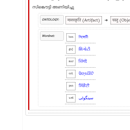
സിങ്കൌട്ടി അണിയിച്ചു
मानवकृति (Artifact)
➜
वस्तु (Obj
ONTOLOGY:
Wordnet:
সিঙ্গোটী
ben
શિંગોટી
guj
शिंगडें
mar
ସିଙ୍ଗୌଟି
ori
ਸਿੰਗੌਟੀ
pan
سینگوٹی
urd