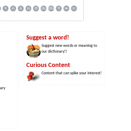
న
ప
ఫ
బ
భ
మ
య
ర
ఱ
ల
Suggest a word!
Suggest new words or meaning to
our dictionary!!
Curious Content
Content that can spike your interest!
nary