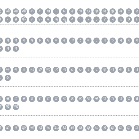
ऐ
ऑ
ओ
औ
क
क्ष
ख
ग
घ
ङ
च
छ
ज्ञ
ज
झ
ञ
ट
ठ
ष
स
ह
ॐ
ज़
फ़
य़
ॠ
ॡ
०
१
२
३
४
५
६
७
८
ক
খ
গ
ঘ
ঙ
চ
ছ
জ
ঝ
ঞ
ঠ
ড
ঢ
ণ
ত
থ
দ
ধ
৯
ৰ
ৱ
ક
ખ
ગ
ઘ
ચ
છ
જ
ઝ
ઞ
ટ
ઠ
ડ
ઢ
ણ
ત
થ
દ
ધ
૮
૯
ਘ
ਚ
ਛ
ਜ
ਝ
ਟ
ਠ
ਡ
ਢ
ਣ
ਤ
ਥ
ਦ
ਧ
ਨ
ਪ
ਫ
ਬ
ੲ
ੳ
ੴ
ಕ
ಖ
ಗ
ಘ
ಚ
ಛ
ಜ
ಝ
ಟ
ಠ
ಡ
ಢ
ಣ
ತ
ಥ
ದ
ಧ
ನ