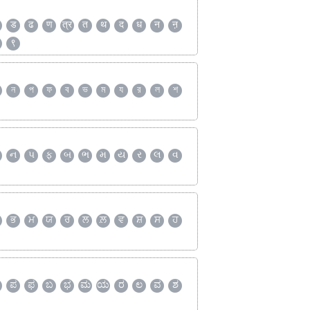
ड
ढ
ण
त्र
त
थ
द
ध
न
ऩ
९
ন
প
ফ
ব
ভ
ম
য
র
ল
শ
ન
પ
ફ
બ
ભ
મ
ય
ર
લ
વ
ਭ
ਮ
ਯ
ਰ
ਲ
ਲ਼
ਵ
ਸ਼
ਸ
ਹ
ಪ
ಫ
ಬ
ಭ
ಮ
ಯ
ರ
ಲ
ವ
ಶ