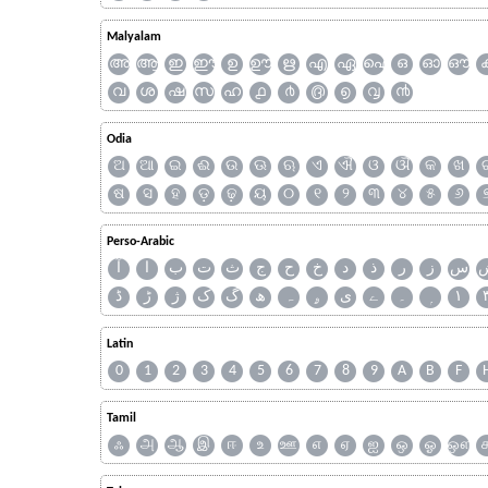
Malyalam
അ
ആ
ഇ
ഈ
ഉ
ഊ
ഋ
എ
ഏ
ഐ
ഒ
ഓ
ഔ
വ
ശ
ഷ
സ
ഹ
൧
൪
൫
൭
൮
൯
Odia
ଅ
ଆ
ଇ
ଈ
ଉ
ଊ
ଋ
ଏ
ଐ
ଓ
ଔ
କ
ଖ
ଷ
ସ
ହ
ଡ଼
ଢ଼
ୟ
୦
୧
୨
୩
୪
୫
୬
Perso-Arabic
س
ز
ر
ذ
د
خ
ح
ج
ث
ت
ب
ا
آ
ڈ
ڑ
ژ
ک
گ
ھ
ہ
ۄ
ی
ے
۔
۱
Latin
0
1
2
3
4
5
6
7
8
9
A
B
F
Tamil
ஃ
அ
ஆ
இ
ஈ
உ
ஊ
எ
ஏ
ஐ
ஒ
ஓ
ஔ