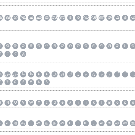
ക
ഖ
ഗ
ഘ
ച
ഛ
ജ
ഝ
ഞ
ട
ഠ
ഡ
ഢ
ണ
ത
ഥ
ദ
ധ
ଗ
ଘ
ଙ
ଚ
ଛ
ଜ
ଝ
ଞ
ଟ
ଠ
ଡ
ଢ
ଣ
ତ
ଥ
ଦ
ଧ
ନ
୭
୮
୯
ୱ
و
ه
ن
م
ل
ك
ق
ف
غ
ع
ظ
ط
ض
ص
ش
۳
۴
۵
۶
۷
۸
۹
H
N
U
V
W
Y
c
d
e
g
i
j
k
l
m
o
p
q
க
ச
ஜ
ஞ
ட
ண
த
ந
ன
ப
ம
ய
ர
ல
வ
ஷ
ஸ