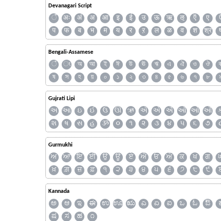
Devanagari Script
ँ
अः
अं
अ
आ
इ
ई
उ
ऊ
ऋ
ऌ
ऍ
ए
प
फ
ब
भ
म
य
र
ऱ
ल
ळ
व
श
श्र
Bengali-Assamese
ঁ
ং
অ
আ
ই
ঈ
উ
ঊ
ঋ
এ
ঐ
ও
ঔ
ষ
স
হ
য়
০
১
২
৩
৪
৫
৬
৭
৮
Gujrati Lipi
અ
આ
ઇ
ઈ
ઉ
ઊ
ઋ
ઍ
એ
ઐ
ઑ
ઓ
ઔ
શ
ષ
સ
હ
ૐ
૦
૧
૨
૩
૪
૫
૬
૭
Gurmukhi
ਅ
ਆ
ਇ
ਈ
ਉ
ਊ
ਏ
ਐ
ਓ
ਔ
ਕ
ਖ
ਗ
ਖ਼
ਗ਼
ਜ਼
ਫ਼
੧
੨
੩
੪
੫
੬
੭
੮
੯
Kannada
ಅ
ಆ
ಇ
ಈ
ಉ
ಊ
ಋ
ಎ
ಏ
ಐ
ಒ
ಓ
ಔ
ಷ
ಸ
ಹ
೧