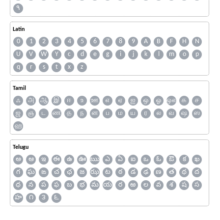
۹
Latin
0
1
2
3
4
5
6
7
8
9
A
B
F
H
N
U
V
W
Y
c
d
e
g
i
j
k
l
m
o
p
q
r
s
t
x
z
Tamil
ஃ
அ
ஆ
இ
ஈ
உ
ஊ
எ
ஏ
ஐ
ஒ
ஓ
ஔ
க
ச
ஜ
ஞ
ட
ண
த
ந
ன
ப
ம
ய
ர
ல
வ
ஷ
ஸ
ஹ
Telugu
అ
ఆ
ఇ
ఈ
ఉ
ఊ
ఋ
ఎ
ఏ
ఐ
ఒ
ఓ
ఔ
క
ఖ
గ
ఘ
ఙ
చ
ఛ
జ
ఝ
ట
ఠ
డ
ఢ
ణ
త
థ
ద
ధ
న
ప
ఫ
బ
భ
మ
య
ర
ఱ
ల
వ
శ
ష
స
హ
౧
౩
౬