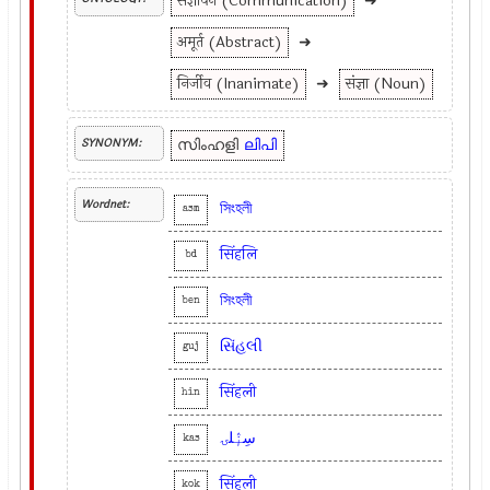
संज्ञापन (Communication)
➜
अमूर्त (Abstract)
➜
निर्जीव (Inanimate)
➜
संज्ञा (Noun)
സിംഹളി
ലിപി
SYNONYM:
Wordnet:
সিংহলী
asm
सिंहलि
bd
সিংহলী
ben
સિંહલી
guj
सिंहली
hin
سِنٕٛلۍ
kas
सिंहली
kok