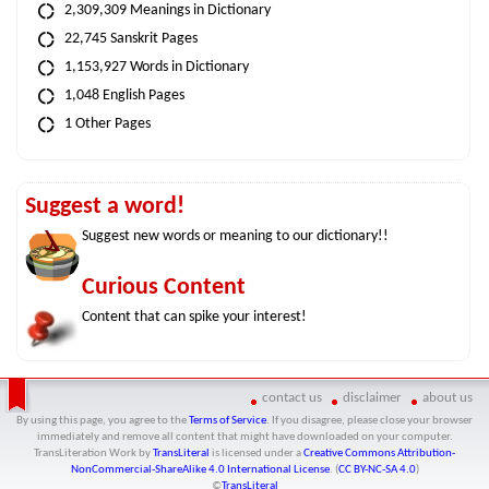
2,309,309 Meanings in Dictionary
22,745 Sanskrit Pages
1,153,927 Words in Dictionary
1,048 English Pages
1 Other Pages
Suggest a word!
Suggest new words or meaning to our dictionary!!
Curious Content
Content that can spike your interest!
contact us
disclaimer
about us
By using this page, you agree to the
Terms of Service
. If you disagree, please close your browser
immediately and remove all content that might have downloaded on your computer.
TransLiteration Work
by
TransLiteral
is licensed under a
Creative Commons Attribution-
NonCommercial-ShareAlike 4.0 International License
. (
CC BY-NC-SA 4.0
)
©
TransLiteral