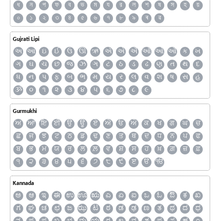
ধ
ন
প
ফ
ব
ভ
ম
য
র
ল
শ
ষ
স
হ
য়
০
১
২
৩
৪
৫
৬
৭
৮
৯
ৰ
ৱ
Gujrati Lipi
અ
આ
ઇ
ઈ
ઉ
ઊ
ઋ
ઍ
એ
ઐ
ઑ
ઓ
ઔ
ક
ખ
ગ
ઘ
ચ
છ
જ
ઝ
ઞ
ટ
ઠ
ડ
ઢ
ણ
ત
થ
દ
ધ
ન
પ
ફ
બ
ભ
મ
ય
ર
લ
વ
શ
ષ
સ
હ
ૐ
૦
૧
૨
૩
૪
૫
૬
૭
૮
૯
Gurmukhi
ਅ
ਆ
ਇ
ਈ
ਉ
ਊ
ਏ
ਐ
ਓ
ਔ
ਕ
ਖ
ਗ
ਘ
ਚ
ਛ
ਜ
ਝ
ਟ
ਠ
ਡ
ਢ
ਣ
ਤ
ਥ
ਦ
ਧ
ਨ
ਪ
ਫ
ਬ
ਭ
ਮ
ਯ
ਰ
ਲ
ਲ਼
ਵ
ਸ਼
ਸ
ਹ
ਖ਼
ਗ਼
ਜ਼
ਫ਼
੧
੨
੩
੪
੫
੬
੭
੮
੯
ੲ
ੳ
ੴ
Kannada
ಅ
ಆ
ಇ
ಈ
ಉ
ಊ
ಋ
ಎ
ಏ
ಐ
ಒ
ಓ
ಔ
ಕ
ಖ
ಗ
ಘ
ಚ
ಛ
ಜ
ಝ
ಟ
ಠ
ಡ
ಢ
ಣ
ತ
ಥ
ದ
ಧ