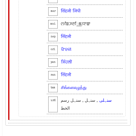
सिंहली
लिपी
mar
ꯁꯤꯡꯍꯂꯤ꯭ꯃꯌꯦꯛ
mni
सिंहली
nep
ସିଂହଳୀ
ori
ਸਿੰਹਲੀ
pan
सिंहली
san
சிங்களஎழுத்து
tam
سنہلی
, سنہل , سنہل رسم
urd
الخط