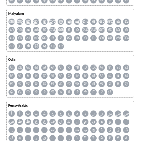
ನ
ಪ
ಫ
ಬ
ಭ
ಮ
ಯ
ರ
ಲ
ವ
ಶ
ಷ
ಸ
ಹ
೧
Malyalam
അ
ആ
ഇ
ഈ
ഉ
ഊ
ഋ
എ
ഏ
ഐ
ഒ
ഓ
ഔ
ക
ഖ
ഗ
ഘ
ച
ഛ
ജ
ഝ
ഞ
ട
ഠ
ഡ
ഢ
ണ
ത
ഥ
ദ
ധ
ന
പ
ഫ
ബ
ഭ
മ
യ
ര
റ
ല
വ
ശ
ഷ
സ
ഹ
൧
൪
൫
൭
൮
൯
Odia
ଅ
ଆ
ଇ
ଈ
ଉ
ଊ
ଋ
ଏ
ଐ
ଓ
ଔ
କ
ଖ
ଗ
ଘ
ଙ
ଚ
ଛ
ଜ
ଝ
ଞ
ଟ
ଠ
ଡ
ଢ
ଣ
ତ
ଥ
ଦ
ଧ
ନ
ପ
ଫ
ବ
ଭ
ମ
ଯ
ର
ଲ
ଳ
ଶ
ଷ
ସ
ହ
ଡ଼
ଢ଼
ୟ
୦
୧
୨
୩
୪
୫
୬
୭
୮
୯
ୱ
Perso-Arabic
ص
ش
س
ز
ر
ذ
د
خ
ح
ج
ث
ت
ب
ا
آ
و
ه
ن
م
ل
ك
ق
ف
غ
ع
ظ
ط
ض
ک
ژ
ڑ
ڈ
چ
پ
ٹ
ٲ
ٮ
گ
ھ
ہ
ۄ
ی
ے
۔
۱
۳
۴
۵
۶
۷
۸