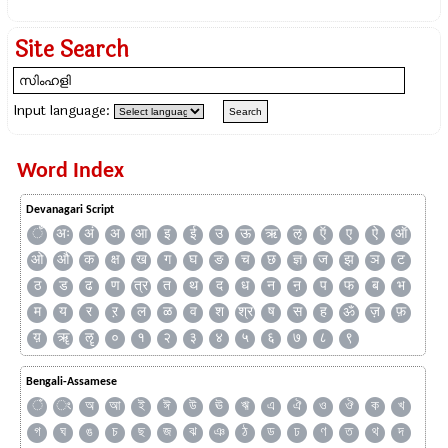
Site Search
Input language:
Word Index
Devanagari Script
ँ
अः
अं
अ
आ
इ
ई
उ
ऊ
ऋ
ऌ
ऍ
ए
ऐ
ऑ
ओ
औ
क
क्ष
ख
ग
घ
ङ
च
छ
ज्ञ
ज
झ
ञ
ट
ठ
ड
ढ
ण
त्र
त
थ
द
ध
न
ऩ
प
फ
ब
भ
म
य
र
ऱ
ल
ळ
व
श
श्र
ष
स
ह
ॐ
ज़
फ़
य़
ॠ
ॡ
०
१
२
३
४
५
६
७
८
९
Bengali-Assamese
ঁ
ং
অ
আ
ই
ঈ
উ
ঊ
ঋ
এ
ঐ
ও
ঔ
ক
খ
গ
ঘ
ঙ
চ
ছ
জ
ঝ
ঞ
ঠ
ড
ঢ
ণ
ত
থ
দ