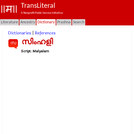
TransLiteral
A Nonprofit Public Service Initiative.
Literature
Ancestry
Dictionary
Prashna
Search
Dictionaries
|
References
സിംഹളി
സ
Script:
Malyalam