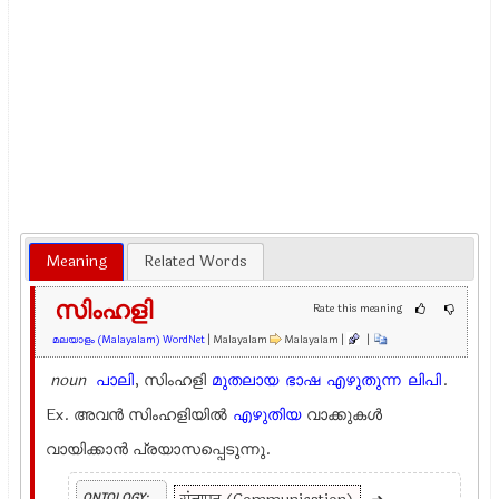
Meaning
Related Words
സിംഹളി
Rate this meaning
മലയാളം (Malayalam) WordNet
| Malayalam
Malayalam |
|
noun
പാലി
, സിംഹളി
മുതലായ
ഭാഷ
എഴുതുന്ന
ലിപി
.
Ex.
അവന്‍ സിംഹളിയില്‍
എഴുതിയ
വാക്കുകള്‍
വായിക്കാന്‍ പ്രയാസപ്പെടുന്നു.
ONTOLOGY: