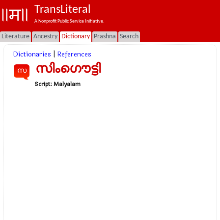
TransLiteral
A Nonprofit Public Service Initiative.
Literature
Ancestry
Dictionary
Prashna
Search
Dictionaries
|
References
സിംഗൌട്ടി
സ
Script:
Malyalam