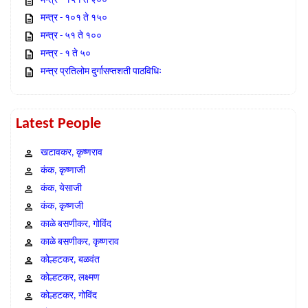
मन्त्र - १५१ ते २००
मन्त्र - १०१ ते १५०
मन्त्र - ५१ ते १००
मन्त्र - १ ते ५०
मन्त्र प्रतिलोम दुर्गासप्तशती पाठविधिः
Latest People
खटावकर, कृष्णराव
कंक, कृष्णाजी
कंक, येसाजी
कंक, कृष्णजी
काळे बसणीकर, गोविंद
काळे बसणीकर, कृष्णराव
कोल्हटकर, बळवंत
कोल्हटकर, लक्ष्मण
कोल्हटकर, गोविंद