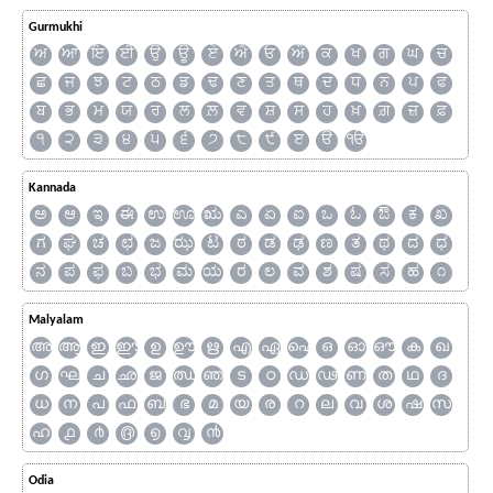
Gurmukhi
ਅ
ਆ
ਇ
ਈ
ਉ
ਊ
ਏ
ਐ
ਓ
ਔ
ਕ
ਖ
ਗ
ਘ
ਚ
ਛ
ਜ
ਝ
ਟ
ਠ
ਡ
ਢ
ਣ
ਤ
ਥ
ਦ
ਧ
ਨ
ਪ
ਫ
ਬ
ਭ
ਮ
ਯ
ਰ
ਲ
ਲ਼
ਵ
ਸ਼
ਸ
ਹ
ਖ਼
ਗ਼
ਜ਼
ਫ਼
੧
੨
੩
੪
੫
੬
੭
੮
੯
ੲ
ੳ
ੴ
Kannada
ಅ
ಆ
ಇ
ಈ
ಉ
ಊ
ಋ
ಎ
ಏ
ಐ
ಒ
ಓ
ಔ
ಕ
ಖ
ಗ
ಘ
ಚ
ಛ
ಜ
ಝ
ಟ
ಠ
ಡ
ಢ
ಣ
ತ
ಥ
ದ
ಧ
ನ
ಪ
ಫ
ಬ
ಭ
ಮ
ಯ
ರ
ಲ
ವ
ಶ
ಷ
ಸ
ಹ
೧
Malyalam
അ
ആ
ഇ
ഈ
ഉ
ഊ
ഋ
എ
ഏ
ഐ
ഒ
ഓ
ഔ
ക
ഖ
ഗ
ഘ
ച
ഛ
ജ
ഝ
ഞ
ട
ഠ
ഡ
ഢ
ണ
ത
ഥ
ദ
ധ
ന
പ
ഫ
ബ
ഭ
മ
യ
ര
റ
ല
വ
ശ
ഷ
സ
ഹ
൧
൪
൫
൭
൮
൯
Odia