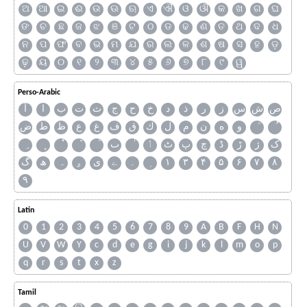
ଅ
ଆ
ଇ
ଈ
ଉ
ଊ
ଋ
ଏ
ଐ
ଓ
ଔ
କ
ଖ
ଗ
ଘ
ଙ
ଚ
ଛ
ଜ
ଝ
ଞ
ଟ
ଠ
ଡ
ଢ
ଣ
ତ
ଥ
ଦ
ଧ
ନ
ପ
ଫ
ବ
ଭ
ମ
ଯ
ର
ଲ
ଳ
ଶ
ଷ
ସ
ହ
ଡ଼
ଢ଼
ୟ
୦
୧
୨
୩
୪
୫
୬
୭
୮
୯
ୱ
Perso-Arabic
ص
ش
س
ز
ر
ذ
د
خ
ح
ج
ث
ت
ب
ا
آ
و
ه
ن
م
ل
ك
ق
ف
غ
ع
ظ
ط
ض
ک
ژ
ڑ
ڈ
چ
پ
ٹ
ٲ
ٮ
گ
ھ
ہ
ۄ
ی
ے
۔
۱
۳
۴
۵
۶
۷
۸
۹
Latin
0
1
2
3
4
5
6
7
8
9
A
B
F
H
N
U
V
W
Y
c
d
e
g
i
j
k
l
m
o
p
q
r
s
t
x
z
Tamil