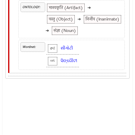
मानवकृति (Artifact)
➜
ONTOLOGY:
वस्तु (Object)
➜
निर्जीव (Inanimate)
➜
संज्ञा (Noun)
Wordnet:
સીંગોટી
guj
ସିଙ୍ଗୌଟୀ
ori