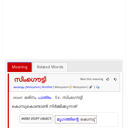
Meaning
Related Words
സിംഗൌട്ടി
Rate this meaning
മലയാളം (Malayalam) WordNet
| Malayalam
Malayalam |
|
noun
ഒരിനം
പാത്രം
Ex.
സിംഗൌട്ടി
കൊമ്പുകൊണ്ടാണ്‍ നിര്‍മ്മിക്കുന്നത്
മൃഗത്തിന്റെ
കൊമ്പു്‌
MERO STUFF OBJECT: