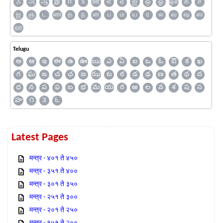
ஃ
அ
ஆ
இ
ஈ
உ
ஊ
எ
ஏ
ஐ
ஒ
ஓ
ஔ
க
ச
ஜ
ஞ
ட
ண
த
ந
ன
ப
ம
ய
ர
ல
வ
ஷ
ஸ
ஹ
Telugu
అ
ఆ
ఇ
ఈ
ఉ
ఊ
ఋ
ఎ
ఏ
ఐ
ఒ
ఓ
ఔ
క
ఖ
గ
ఘ
ఙ
చ
ఛ
జ
ఝ
ట
ఠ
డ
ఢ
ణ
త
థ
ద
ధ
న
ప
ఫ
బ
భ
మ
య
ర
ఱ
ల
వ
శ
ష
స
హ
౧
౩
౬
Latest Pages
मन्त्र - ४०१ ते ४५०
मन्त्र - ३५१ ते ४००
मन्त्र - ३०१ ते ३५०
मन्त्र - २५१ ते ३००
मन्त्र - २०१ ते २५०