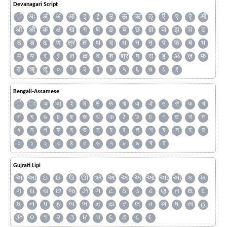
Devanagari Script
ँ
अः
अं
अ
आ
इ
ई
उ
ऊ
ऋ
ऌ
ऍ
ए
ऐ
ऑ
ओ
औ
क
क्ष
ख
ग
घ
ङ
च
छ
ज्ञ
ज
झ
ञ
ट
ठ
ड
ढ
ण
त्र
त
थ
द
ध
न
ऩ
प
फ
ब
भ
म
य
र
ऱ
ल
ळ
व
श
श्र
ष
स
ह
ॐ
ज़
फ़
य़
ॠ
ॡ
०
१
२
३
४
५
६
७
८
९
Bengali-Assamese
ঁ
ং
অ
আ
ই
ঈ
উ
ঊ
ঋ
এ
ঐ
ও
ঔ
ক
খ
গ
ঘ
ঙ
চ
ছ
জ
ঝ
ঞ
ঠ
ড
ঢ
ণ
ত
থ
দ
ধ
ন
প
ফ
ব
ভ
ম
য
র
ল
শ
ষ
স
হ
য়
০
১
২
৩
৪
৫
৬
৭
৮
৯
ৰ
ৱ
Gujrati Lipi
અ
આ
ઇ
ઈ
ઉ
ઊ
ઋ
ઍ
એ
ઐ
ઑ
ઓ
ઔ
ક
ખ
ગ
ઘ
ચ
છ
જ
ઝ
ઞ
ટ
ઠ
ડ
ઢ
ણ
ત
થ
દ
ધ
ન
પ
ફ
બ
ભ
મ
ય
ર
લ
વ
શ
ષ
સ
હ
ૐ
૦
૧
૨
૩
૪
૫
૬
૭
૮
૯