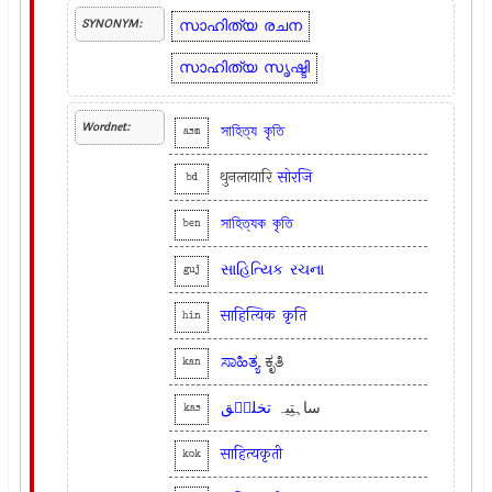
സാഹിത്യ
രചന
SYNONYM:
സാഹിത്യ
സൃഷ്ടി
Wordnet:
সাহিত্য
কৃতি
asm
थुनलायारि
सोरजि
bd
সাহিত্যক
কৃতি
ben
સાહિત્યિક
રચના
guj
साहित्यिक
कृति
hin
ಸಾಹಿತ್ಯ
ಕೃತಿ
kan
ساہتِیہ
تخلیٖق
kas
साहित्यकृती
kok