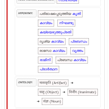
സാഹിത്യം
പരിഭാഷപ്പെടുത്തിയ
കൃതി
HYPONYMY:
കാവ്യം
നിഘണ്ടു
കയ്യെഴുത്തുപ്രതി
ദൃശ്യ
കാവ്യം
പ്രബന്ധം
രാസോ
കാവ്യം
വൃത്തം
രാമിനി
പ്രബന്ധ
കാവ്യം
പ്രാർത്ഥന
मानवकृति (Artifact)
➜
ONTOLOGY:
वस्तु (Object)
➜
निर्जीव (Inanimate)
➜
संज्ञा (Noun)