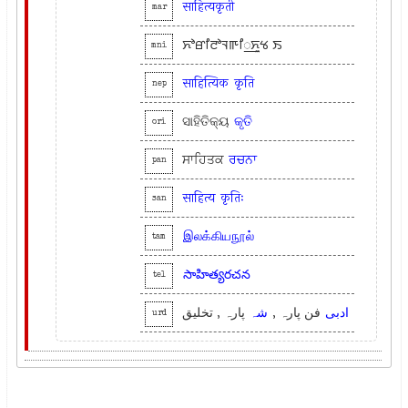
साहित्यकृती
mar
ꯈꯣꯔꯤꯂꯣꯜꯒꯤ꯭ꯈꯨꯠ ꯏ
mni
साहित्यिक
कृति
nep
ସାହିତିକ୍ୟ
କୃତି
ori
ਸਾਹਿਤਕ
ਰਚਨਾ
pan
साहित्य
कृतिः
san
இலக்கியநூல்
tam
సాహిత్యరచన
tel
ادبی
فن پارہ ,
شہ
پارہ , تخلیق
urd