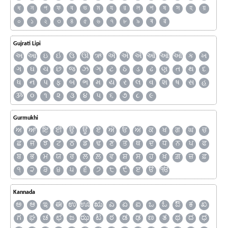
ধ
ন
প
ফ
ব
ভ
ম
য
র
ল
শ
ষ
স
হ
য়
০
১
২
৩
৪
৫
৬
৭
৮
৯
ৰ
ৱ
Gujrati Lipi
અ
આ
ઇ
ઈ
ઉ
ઊ
ઋ
ઍ
એ
ઐ
ઑ
ઓ
ઔ
ક
ખ
ગ
ઘ
ચ
છ
જ
ઝ
ઞ
ટ
ઠ
ડ
ઢ
ણ
ત
થ
દ
ધ
ન
પ
ફ
બ
ભ
મ
ય
ર
લ
વ
શ
ષ
સ
હ
ૐ
૦
૧
૨
૩
૪
૫
૬
૭
૮
૯
Gurmukhi
ਅ
ਆ
ਇ
ਈ
ਉ
ਊ
ਏ
ਐ
ਓ
ਔ
ਕ
ਖ
ਗ
ਘ
ਚ
ਛ
ਜ
ਝ
ਟ
ਠ
ਡ
ਢ
ਣ
ਤ
ਥ
ਦ
ਧ
ਨ
ਪ
ਫ
ਬ
ਭ
ਮ
ਯ
ਰ
ਲ
ਲ਼
ਵ
ਸ਼
ਸ
ਹ
ਖ਼
ਗ਼
ਜ਼
ਫ਼
੧
੨
੩
੪
੫
੬
੭
੮
੯
ੲ
ੳ
ੴ
Kannada
ಅ
ಆ
ಇ
ಈ
ಉ
ಊ
ಋ
ಎ
ಏ
ಐ
ಒ
ಓ
ಔ
ಕ
ಖ
ಗ
ಘ
ಚ
ಛ
ಜ
ಝ
ಟ
ಠ
ಡ
ಢ
ಣ
ತ
ಥ
ದ
ಧ