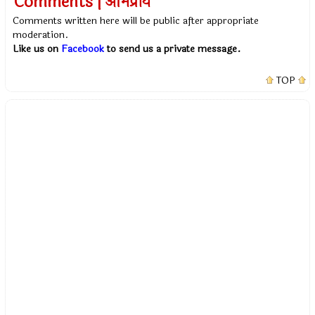
Comments | अभिप्राय
Comments written here will be public after appropriate
moderation.
Like us on
Facebook
to send us a private message.
TOP