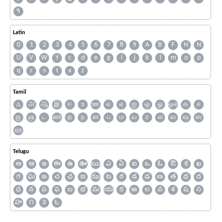
۹
Latin
0
1
2
3
4
5
6
7
8
9
A
B
F
H
N
U
V
W
Y
c
d
e
g
i
j
k
l
m
o
p
q
r
s
t
x
z
Tamil
ஃ
அ
ஆ
இ
ஈ
உ
ஊ
எ
ஏ
ஐ
ஒ
ஓ
ஔ
க
ச
ஜ
ஞ
ட
ண
த
ந
ன
ப
ம
ய
ர
ல
வ
ஷ
ஸ
ஹ
Telugu
అ
ఆ
ఇ
ఈ
ఉ
ఊ
ఋ
ఎ
ఏ
ఐ
ఒ
ఓ
ఔ
క
ఖ
గ
ఘ
ఙ
చ
ఛ
జ
ఝ
ట
ఠ
డ
ఢ
ణ
త
థ
ద
ధ
న
ప
ఫ
బ
భ
మ
య
ర
ఱ
ల
వ
శ
ష
స
హ
౧
౩
౬