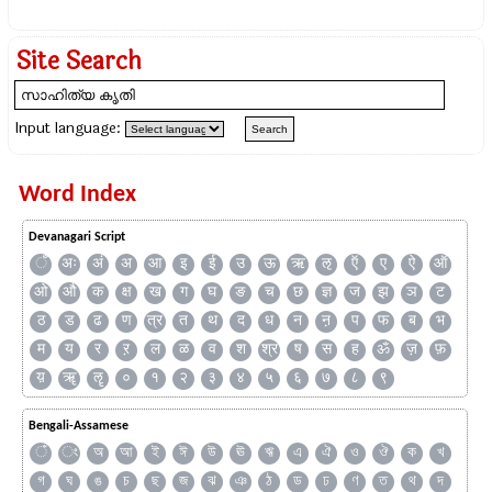
Site Search
Input language:
Word Index
Devanagari Script
ँ
अः
अं
अ
आ
इ
ई
उ
ऊ
ऋ
ऌ
ऍ
ए
ऐ
ऑ
ओ
औ
क
क्ष
ख
ग
घ
ङ
च
छ
ज्ञ
ज
झ
ञ
ट
ठ
ड
ढ
ण
त्र
त
थ
द
ध
न
ऩ
प
फ
ब
भ
म
य
र
ऱ
ल
ळ
व
श
श्र
ष
स
ह
ॐ
ज़
फ़
य़
ॠ
ॡ
०
१
२
३
४
५
६
७
८
९
Bengali-Assamese
ঁ
ং
অ
আ
ই
ঈ
উ
ঊ
ঋ
এ
ঐ
ও
ঔ
ক
খ
গ
ঘ
ঙ
চ
ছ
জ
ঝ
ঞ
ঠ
ড
ঢ
ণ
ত
থ
দ