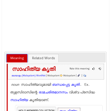
Meaning
Related Words
സാഹിത്യ കൃതി
Rate this meaning
മലയാളം (Malayalam) WordNet
| Malayalam
Malayalam |
|
noun
സാഹിത്യവുമായി
ബന്ധപ്പെട്ട
കൃതി
. Ex.
തുളസിദാസിന്റെ
രാമചരിതമാനസം
വിശ്വ പ്രസിദ്ധ
സാഹിത്യ
കൃതിയാണ്.
HOLO MEMBER COLLECTION: