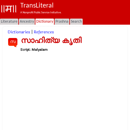
TransLiteral
A Nonprofit Public Service Initiative.
Literature
Ancestry
Dictionary
Prashna
Search
Dictionaries
|
References
സാഹിത്യ കൃതി
സ
Script:
Malyalam