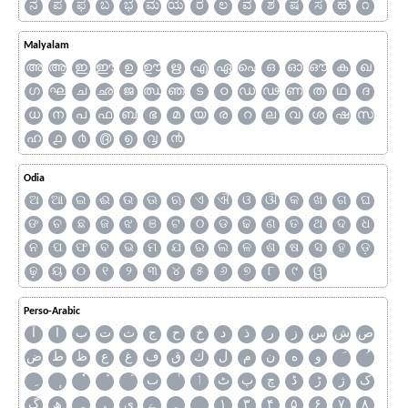
ನ
ಪ
ಫ
ಬ
ಭ
ಮ
ಯ
ರ
ಲ
ವ
ಶ
ಷ
ಸ
ಹ
೧
Malyalam
അ
ആ
ഇ
ഈ
ഉ
ഊ
ഋ
എ
ഏ
ഐ
ഒ
ഓ
ഔ
ക
ഖ
ഗ
ഘ
ച
ഛ
ജ
ഝ
ഞ
ട
ഠ
ഡ
ഢ
ണ
ത
ഥ
ദ
ധ
ന
പ
ഫ
ബ
ഭ
മ
യ
ര
റ
ല
വ
ശ
ഷ
സ
ഹ
൧
൪
൫
൭
൮
൯
Odia
ଅ
ଆ
ଇ
ଈ
ଉ
ଊ
ଋ
ଏ
ଐ
ଓ
ଔ
କ
ଖ
ଗ
ଘ
ଙ
ଚ
ଛ
ଜ
ଝ
ଞ
ଟ
ଠ
ଡ
ଢ
ଣ
ତ
ଥ
ଦ
ଧ
ନ
ପ
ଫ
ବ
ଭ
ମ
ଯ
ର
ଲ
ଳ
ଶ
ଷ
ସ
ହ
ଡ଼
ଢ଼
ୟ
୦
୧
୨
୩
୪
୫
୬
୭
୮
୯
ୱ
Perso-Arabic
ص
ش
س
ز
ر
ذ
د
خ
ح
ج
ث
ت
ب
ا
آ
و
ه
ن
م
ل
ك
ق
ف
غ
ع
ظ
ط
ض
ک
ژ
ڑ
ڈ
چ
پ
ٹ
ٲ
ٮ
گ
ھ
ہ
ۄ
ی
ے
۔
۱
۳
۴
۵
۶
۷
۸