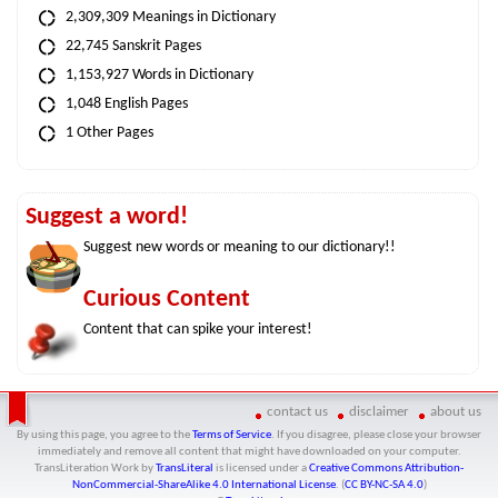
2,309,309 Meanings in Dictionary
22,745 Sanskrit Pages
1,153,927 Words in Dictionary
1,048 English Pages
1 Other Pages
Suggest a word!
Suggest new words or meaning to our dictionary!!
Curious Content
Content that can spike your interest!
contact us
disclaimer
about us
By using this page, you agree to the
Terms of Service
. If you disagree, please close your browser
immediately and remove all content that might have downloaded on your computer.
TransLiteration Work
by
TransLiteral
is licensed under a
Creative Commons Attribution-
NonCommercial-ShareAlike 4.0 International License
. (
CC BY-NC-SA 4.0
)