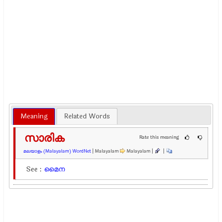
Meaning
Related Words
സാരിക
Rate this meaning
മലയാളം (Malayalam) WordNet
| Malayalam
Malayalam |
|
See :
മൈന