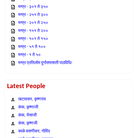
मन्त्र - ३०१ ते ३५०
मन्त्र - २५१ ते ३००
मन्त्र - २०१ ते २५०
मन्त्र - १५१ ते २००
मन्त्र - १०१ ते १५०
मन्त्र - ५१ ते १००
मन्त्र - १ ते ५०
मन्त्र प्रतिलोम दुर्गासप्तशती पाठविधिः
Latest People
खटावकर, कृष्णराव
कंक, कृष्णाजी
कंक, येसाजी
कंक, कृष्णजी
काळे बसणीकर, गोविंद