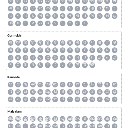
અ
આ
ઇ
ઈ
ઉ
ઊ
ઋ
ઍ
એ
ઐ
ઑ
ઓ
ઔ
ક
ખ
ગ
ઘ
ચ
છ
જ
ઝ
ઞ
ટ
ઠ
ડ
ઢ
ણ
ત
થ
દ
ધ
ન
પ
ફ
બ
ભ
મ
ય
ર
લ
વ
શ
ષ
સ
હ
ૐ
૦
૧
૨
૩
૪
૫
૬
૭
૮
૯
Gurmukhi
ਅ
ਆ
ਇ
ਈ
ਉ
ਊ
ਏ
ਐ
ਓ
ਔ
ਕ
ਖ
ਗ
ਘ
ਚ
ਛ
ਜ
ਝ
ਟ
ਠ
ਡ
ਢ
ਣ
ਤ
ਥ
ਦ
ਧ
ਨ
ਪ
ਫ
ਬ
ਭ
ਮ
ਯ
ਰ
ਲ
ਲ਼
ਵ
ਸ਼
ਸ
ਹ
ਖ਼
ਗ਼
ਜ਼
ਫ਼
੧
੨
੩
੪
੫
੬
੭
੮
੯
ੲ
ੳ
ੴ
Kannada
ಅ
ಆ
ಇ
ಈ
ಉ
ಊ
ಋ
ಎ
ಏ
ಐ
ಒ
ಓ
ಔ
ಕ
ಖ
ಗ
ಘ
ಚ
ಛ
ಜ
ಝ
ಟ
ಠ
ಡ
ಢ
ಣ
ತ
ಥ
ದ
ಧ
ನ
ಪ
ಫ
ಬ
ಭ
ಮ
ಯ
ರ
ಲ
ವ
ಶ
ಷ
ಸ
ಹ
೧
Malyalam
അ
ആ
ഇ
ഈ
ഉ
ഊ
ഋ
എ
ഏ
ഐ
ഒ
ഓ
ഔ
ക
ഖ
ഗ
ഘ
ച
ഛ
ജ
ഝ
ഞ
ട
ഠ
ഡ
ഢ
ണ
ത
ഥ
ദ