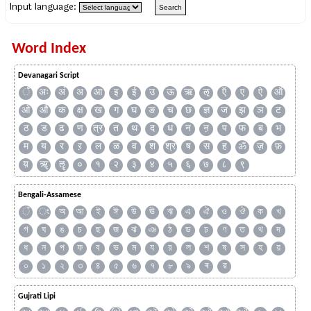
Input language:
Word Index
Devanagari Script
ँ
अः
अं
अ
आ
इ
ई
उ
ऊ
ऋ
ऌ
ऍ
ए
ऐ
ऑ
ओ
औ
क
क्ष
ख
ग
घ
ङ
च
छ
ज्ञ
ज
झ
ञ
ट
ठ
ड
ढ
ण
त्र
त
थ
द
ध
न
ऩ
प
फ
ब
भ
म
य
र
ऱ
ल
ळ
व
श
श्र
ष
स
ह
ॐ
ज़
फ़
य़
ॠ
ॡ
०
१
२
३
४
५
६
७
८
९
Bengali-Assamese
ঁ
ং
অ
আ
ই
ঈ
উ
ঊ
ঋ
এ
ঐ
ও
ঔ
ক
খ
গ
ঘ
ঙ
চ
ছ
জ
ঝ
ঞ
ঠ
ড
ঢ
ণ
ত
থ
দ
ধ
ন
প
ফ
ব
ভ
ম
য
র
ল
শ
ষ
স
হ
য়
০
১
২
৩
৪
৫
৬
৭
৮
৯
ৰ
ৱ
Gujrati Lipi