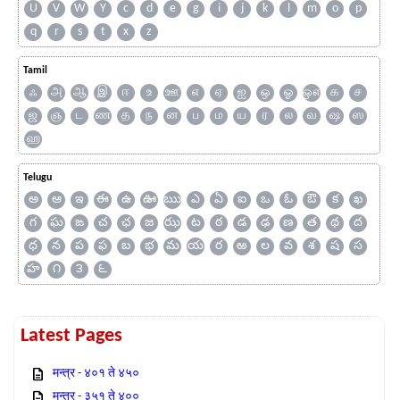
U
V
W
Y
c
d
e
g
i
j
k
l
m
o
p
q
r
s
t
x
z
Tamil
ஃ
அ
ஆ
இ
ஈ
உ
ஊ
எ
ஏ
ஐ
ஒ
ஓ
ஔ
க
ச
ஜ
ஞ
ட
ண
த
ந
ன
ப
ம
ய
ர
ல
வ
ஷ
ஸ
ஹ
Telugu
అ
ఆ
ఇ
ఈ
ఉ
ఊ
ఋ
ఎ
ఏ
ఐ
ఒ
ఓ
ఔ
క
ఖ
గ
ఘ
ఙ
చ
ఛ
జ
ఝ
ట
ఠ
డ
ఢ
ణ
త
థ
ద
ధ
న
ప
ఫ
బ
భ
మ
య
ర
ఱ
ల
వ
శ
ష
స
హ
౧
౩
౬
Latest Pages
मन्त्र - ४०१ ते ४५०
मन्त्र - ३५१ ते ४००