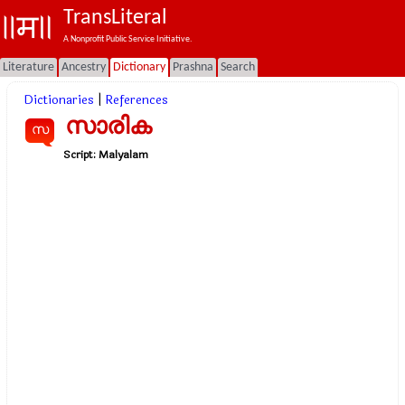
TransLiteral
A Nonprofit Public Service Initiative.
Literature
Ancestry
Dictionary
Prashna
Search
Dictionaries
|
References
സാരിക
സ
Script:
Malyalam