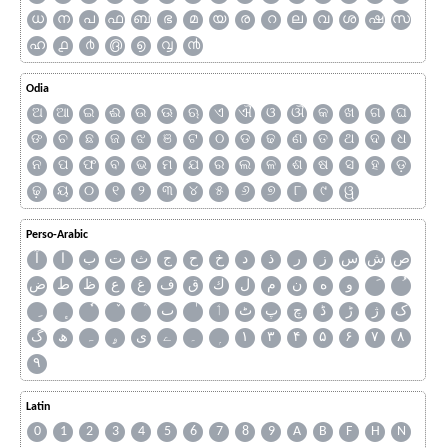
ധ
ന
പ
ഫ
ബ
ഭ
മ
യ
ര
റ
ല
വ
ശ
ഷ
സ
ഹ
൧
൪
൫
൭
൮
൯
Odia
ଅ
ଆ
ଇ
ଈ
ଉ
ଊ
ଋ
ଏ
ଐ
ଓ
ଔ
କ
ଖ
ଗ
ଘ
ଙ
ଚ
ଛ
ଜ
ଝ
ଞ
ଟ
ଠ
ଡ
ଢ
ଣ
ତ
ଥ
ଦ
ଧ
ନ
ପ
ଫ
ବ
ଭ
ମ
ଯ
ର
ଲ
ଳ
ଶ
ଷ
ସ
ହ
ଡ଼
ଢ଼
ୟ
୦
୧
୨
୩
୪
୫
୬
୭
୮
୯
ୱ
Perso-Arabic
ص
ش
س
ز
ر
ذ
د
خ
ح
ج
ث
ت
ب
ا
آ
و
ه
ن
م
ل
ك
ق
ف
غ
ع
ظ
ط
ض
ک
ژ
ڑ
ڈ
چ
پ
ٹ
ٲ
ٮ
گ
ھ
ہ
ۄ
ی
ے
۔
۱
۳
۴
۵
۶
۷
۸
۹
Latin
0
1
2
3
4
5
6
7
8
9
A
B
F
H
N