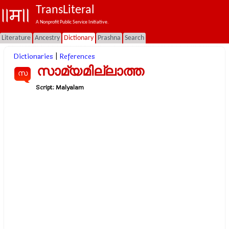
TransLiteral
A Nonprofit Public Service Initiative.
Literature
Ancestry
Dictionary
Prashna
Search
Dictionaries
|
References
സാമ്യമില്ലാത്ത
സ
Script:
Malyalam