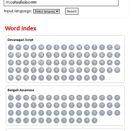
Input language:
Word Index
Devanagari Script
ँ
अः
अं
अ
आ
इ
ई
उ
ऊ
ऋ
ऌ
ऍ
ए
ऐ
ऑ
ओ
औ
क
क्ष
ख
ग
घ
ङ
च
छ
ज्ञ
ज
झ
ञ
ट
ठ
ड
ढ
ण
त्र
त
थ
द
ध
न
ऩ
प
फ
ब
भ
म
य
र
ऱ
ल
ळ
व
श
श्र
ष
स
ह
ॐ
ज़
फ़
य़
ॠ
ॡ
०
१
२
३
४
५
६
७
८
९
Bengali-Assamese
ঁ
ং
অ
আ
ই
ঈ
উ
ঊ
ঋ
এ
ঐ
ও
ঔ
ক
খ
গ
ঘ
ঙ
চ
ছ
জ
ঝ
ঞ
ঠ
ড
ঢ
ণ
ত
থ
দ
ধ
ন
প
ফ
ব
ভ
ম
য
র
ল
শ
ষ
স
হ
য়
০
১
২
৩
৪
৫
৬
৭
৮
৯
ৰ
ৱ