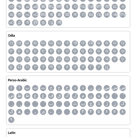
ഗ
ഘ
ച
ഛ
ജ
ഝ
ഞ
ട
ഠ
ഡ
ഢ
ണ
ത
ഥ
ദ
ധ
ന
പ
ഫ
ബ
ഭ
മ
യ
ര
റ
ല
വ
ശ
ഷ
സ
ഹ
൧
൪
൫
൭
൮
൯
Odia
ଅ
ଆ
ଇ
ଈ
ଉ
ଊ
ଋ
ଏ
ଐ
ଓ
ଔ
କ
ଖ
ଗ
ଘ
ଙ
ଚ
ଛ
ଜ
ଝ
ଞ
ଟ
ଠ
ଡ
ଢ
ଣ
ତ
ଥ
ଦ
ଧ
ନ
ପ
ଫ
ବ
ଭ
ମ
ଯ
ର
ଲ
ଳ
ଶ
ଷ
ସ
ହ
ଡ଼
ଢ଼
ୟ
୦
୧
୨
୩
୪
୫
୬
୭
୮
୯
ୱ
Perso-Arabic
ص
ش
س
ز
ر
ذ
د
خ
ح
ج
ث
ت
ب
ا
آ
و
ه
ن
م
ل
ك
ق
ف
غ
ع
ظ
ط
ض
ک
ژ
ڑ
ڈ
چ
پ
ٹ
ٲ
ٮ
گ
ھ
ہ
ۄ
ی
ے
۔
۱
۳
۴
۵
۶
۷
۸
۹
Latin