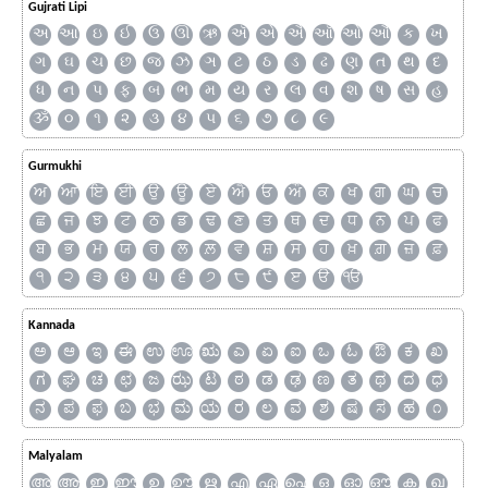
Gujrati Lipi
અ
આ
ઇ
ઈ
ઉ
ઊ
ઋ
ઍ
એ
ઐ
ઑ
ઓ
ઔ
ક
ખ
ગ
ઘ
ચ
છ
જ
ઝ
ઞ
ટ
ઠ
ડ
ઢ
ણ
ત
થ
દ
ધ
ન
પ
ફ
બ
ભ
મ
ય
ર
લ
વ
શ
ષ
સ
હ
ૐ
૦
૧
૨
૩
૪
૫
૬
૭
૮
૯
Gurmukhi
ਅ
ਆ
ਇ
ਈ
ਉ
ਊ
ਏ
ਐ
ਓ
ਔ
ਕ
ਖ
ਗ
ਘ
ਚ
ਛ
ਜ
ਝ
ਟ
ਠ
ਡ
ਢ
ਣ
ਤ
ਥ
ਦ
ਧ
ਨ
ਪ
ਫ
ਬ
ਭ
ਮ
ਯ
ਰ
ਲ
ਲ਼
ਵ
ਸ਼
ਸ
ਹ
ਖ਼
ਗ਼
ਜ਼
ਫ਼
੧
੨
੩
੪
੫
੬
੭
੮
੯
ੲ
ੳ
ੴ
Kannada
ಅ
ಆ
ಇ
ಈ
ಉ
ಊ
ಋ
ಎ
ಏ
ಐ
ಒ
ಓ
ಔ
ಕ
ಖ
ಗ
ಘ
ಚ
ಛ
ಜ
ಝ
ಟ
ಠ
ಡ
ಢ
ಣ
ತ
ಥ
ದ
ಧ
ನ
ಪ
ಫ
ಬ
ಭ
ಮ
ಯ
ರ
ಲ
ವ
ಶ
ಷ
ಸ
ಹ
೧
Malyalam
അ
ആ
ഇ
ഈ
ഉ
ഊ
ഋ
എ
ഏ
ഐ
ഒ
ഓ
ഔ
ക
ഖ