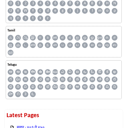
0
1
2
3
4
5
6
7
8
9
A
B
F
H
N
U
V
W
Y
c
d
e
g
i
j
k
l
m
o
p
q
r
s
t
x
z
Tamil
ஃ
அ
ஆ
இ
ஈ
உ
ஊ
எ
ஏ
ஐ
ஒ
ஓ
ஔ
க
ச
ஜ
ஞ
ட
ண
த
ந
ன
ப
ம
ய
ர
ல
வ
ஷ
ஸ
ஹ
Telugu
అ
ఆ
ఇ
ఈ
ఉ
ఊ
ఋ
ఎ
ఏ
ఐ
ఒ
ఓ
ఔ
క
ఖ
గ
ఘ
ఙ
చ
ఛ
జ
ఝ
ట
ఠ
డ
ఢ
ణ
త
థ
ద
ధ
న
ప
ఫ
బ
భ
మ
య
ర
ఱ
ల
వ
శ
ష
స
హ
౧
౩
౬
Latest Pages
मन्त्र - ४०१ ते ४५०