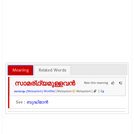
Meaning
Related Words
സാമര്ഥ്യമുള്ളവന്‍
Rate this meaning
മലയാളം (Malayalam) WordNet
| Malayalam
Malayalam |
|
See :
ബുദ്ധിമാന്‍