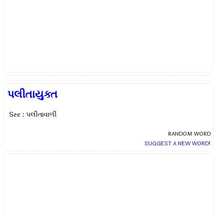
પલીતાયુક્ત
See : પલીતાવાળી
RANDOM WORD
SUGGEST A NEW WORD!