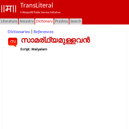
TransLiteral
A Nonprofit Public Service Initiative.
Literature
Ancestry
Dictionary
Prashna
Search
Dictionaries
|
References
സാമര്ഥ്യമുള്ളവന്‍
സ
Script:
Malyalam