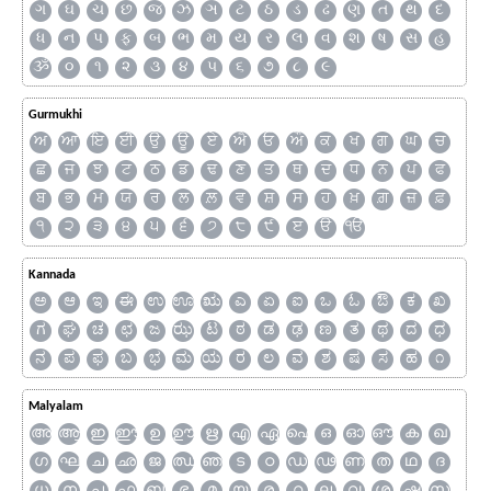
ગ
ઘ
ચ
છ
જ
ઝ
ઞ
ટ
ઠ
ડ
ઢ
ણ
ત
થ
દ
ધ
ન
પ
ફ
બ
ભ
મ
ય
ર
લ
વ
શ
ષ
સ
હ
ૐ
૦
૧
૨
૩
૪
૫
૬
૭
૮
૯
Gurmukhi
ਅ
ਆ
ਇ
ਈ
ਉ
ਊ
ਏ
ਐ
ਓ
ਔ
ਕ
ਖ
ਗ
ਘ
ਚ
ਛ
ਜ
ਝ
ਟ
ਠ
ਡ
ਢ
ਣ
ਤ
ਥ
ਦ
ਧ
ਨ
ਪ
ਫ
ਬ
ਭ
ਮ
ਯ
ਰ
ਲ
ਲ਼
ਵ
ਸ਼
ਸ
ਹ
ਖ਼
ਗ਼
ਜ਼
ਫ਼
੧
੨
੩
੪
੫
੬
੭
੮
੯
ੲ
ੳ
ੴ
Kannada
ಅ
ಆ
ಇ
ಈ
ಉ
ಊ
ಋ
ಎ
ಏ
ಐ
ಒ
ಓ
ಔ
ಕ
ಖ
ಗ
ಘ
ಚ
ಛ
ಜ
ಝ
ಟ
ಠ
ಡ
ಢ
ಣ
ತ
ಥ
ದ
ಧ
ನ
ಪ
ಫ
ಬ
ಭ
ಮ
ಯ
ರ
ಲ
ವ
ಶ
ಷ
ಸ
ಹ
೧
Malyalam
അ
ആ
ഇ
ഈ
ഉ
ഊ
ഋ
എ
ഏ
ഐ
ഒ
ഓ
ഔ
ക
ഖ
ഗ
ഘ
ച
ഛ
ജ
ഝ
ഞ
ട
ഠ
ഡ
ഢ
ണ
ത
ഥ
ദ
ധ
ന
പ
ഫ
ബ
ഭ
മ
യ
ര
റ
ല
വ
ശ
ഷ
സ