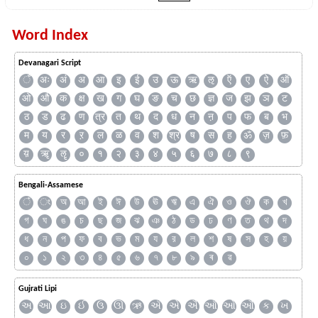
Word Index
Devanagari Script
ँ
अः
अं
अ
आ
इ
ई
उ
ऊ
ऋ
ऌ
ऍ
ए
ऐ
ऑ
ओ
औ
क
क्ष
ख
ग
घ
ङ
च
छ
ज्ञ
ज
झ
ञ
ट
ठ
ड
ढ
ण
त्र
त
थ
द
ध
न
ऩ
प
फ
ब
भ
म
य
र
ऱ
ल
ळ
व
श
श्र
ष
स
ह
ॐ
ज़
फ़
य़
ॠ
ॡ
०
१
२
३
४
५
६
७
८
९
Bengali-Assamese
ঁ
ং
অ
আ
ই
ঈ
উ
ঊ
ঋ
এ
ঐ
ও
ঔ
ক
খ
গ
ঘ
ঙ
চ
ছ
জ
ঝ
ঞ
ঠ
ড
ঢ
ণ
ত
থ
দ
ধ
ন
প
ফ
ব
ভ
ম
য
র
ল
শ
ষ
স
হ
য়
০
১
২
৩
৪
৫
৬
৭
৮
৯
ৰ
ৱ
Gujrati Lipi
અ
આ
ઇ
ઈ
ઉ
ઊ
ઋ
ઍ
એ
ઐ
ઑ
ઓ
ઔ
ક
ખ