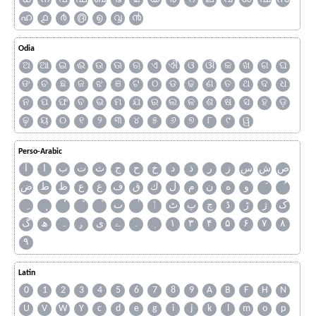
ഹ
൧
൪
൫
൭
൮
൯
Odia
ଅ
ଆ
ଇ
ଈ
ଉ
ଊ
ଋ
ଏ
ଐ
ଓ
ଔ
କ
ଖ
ଗ
ଘ
ଙ
ଚ
ଛ
ଜ
ଝ
ଞ
ଟ
ଠ
ଡ
ଢ
ଣ
ତ
ଥ
ଦ
ଧ
ନ
ପ
ଫ
ବ
ଭ
ମ
ଯ
ର
ଲ
ଳ
ଶ
ଷ
ସ
ହ
ଡ଼
ଢ଼
ୟ
୦
୧
୨
୩
୪
୫
୬
୭
୮
୯
ୱ
Perso-Arabic
ص
ش
س
ز
ر
ذ
د
خ
ح
ج
ث
ت
ب
ا
آ
و
ه
ن
م
ل
ك
ق
ف
غ
ع
ظ
ط
ض
ک
ژ
ڑ
ڈ
چ
پ
ٹ
ٲ
ٮ
گ
ھ
ہ
ۄ
ی
ے
۔
۱
۳
۴
۵
۶
۷
۸
۹
Latin
0
1
2
3
4
5
6
7
8
9
A
B
F
H
N
U
V
W
Y
c
d
e
g
i
j
k
l
m
o
p