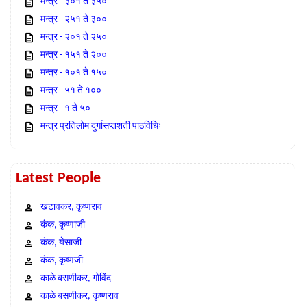
मन्त्र - ३०१ ते ३५०
मन्त्र - २५१ ते ३००
मन्त्र - २०१ ते २५०
मन्त्र - १५१ ते २००
मन्त्र - १०१ ते १५०
मन्त्र - ५१ ते १००
मन्त्र - १ ते ५०
मन्त्र प्रतिलोम दुर्गासप्तशती पाठविधिः
Latest People
खटावकर, कृष्णराव
कंक, कृष्णाजी
कंक, येसाजी
कंक, कृष्णजी
काळे बसणीकर, गोविंद
काळे बसणीकर, कृष्णराव