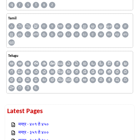
q
r
s
t
x
z
Tamil
ஃ
அ
ஆ
இ
ஈ
உ
ஊ
எ
ஏ
ஐ
ஒ
ஓ
ஔ
க
ச
ஜ
ஞ
ட
ண
த
ந
ன
ப
ம
ய
ர
ல
வ
ஷ
ஸ
ஹ
Telugu
అ
ఆ
ఇ
ఈ
ఉ
ఊ
ఋ
ఎ
ఏ
ఐ
ఒ
ఓ
ఔ
క
ఖ
గ
ఘ
ఙ
చ
ఛ
జ
ఝ
ట
ఠ
డ
ఢ
ణ
త
థ
ద
ధ
న
ప
ఫ
బ
భ
మ
య
ర
ఱ
ల
వ
శ
ష
స
హ
౧
౩
౬
Latest Pages
मन्त्र - ४०१ ते ४५०
मन्त्र - ३५१ ते ४००