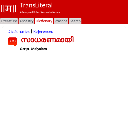
TransLiteral
A Nonprofit Public Service Initiative.
Literature
Ancestry
Dictionary
Prashna
Search
Dictionaries
|
References
സാധരണമായി
സ
Script:
Malyalam