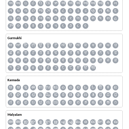
અ
આ
ઇ
ઈ
ઉ
ઊ
ઋ
ઍ
એ
ઐ
ઑ
ઓ
ઔ
ક
ખ
ગ
ઘ
ચ
છ
જ
ઝ
ઞ
ટ
ઠ
ડ
ઢ
ણ
ત
થ
દ
ધ
ન
પ
ફ
બ
ભ
મ
ય
ર
લ
વ
શ
ષ
સ
હ
ૐ
૦
૧
૨
૩
૪
૫
૬
૭
૮
૯
Gurmukhi
ਅ
ਆ
ਇ
ਈ
ਉ
ਊ
ਏ
ਐ
ਓ
ਔ
ਕ
ਖ
ਗ
ਘ
ਚ
ਛ
ਜ
ਝ
ਟ
ਠ
ਡ
ਢ
ਣ
ਤ
ਥ
ਦ
ਧ
ਨ
ਪ
ਫ
ਬ
ਭ
ਮ
ਯ
ਰ
ਲ
ਲ਼
ਵ
ਸ਼
ਸ
ਹ
ਖ਼
ਗ਼
ਜ਼
ਫ਼
੧
੨
੩
੪
੫
੬
੭
੮
੯
ੲ
ੳ
ੴ
Kannada
ಅ
ಆ
ಇ
ಈ
ಉ
ಊ
ಋ
ಎ
ಏ
ಐ
ಒ
ಓ
ಔ
ಕ
ಖ
ಗ
ಘ
ಚ
ಛ
ಜ
ಝ
ಟ
ಠ
ಡ
ಢ
ಣ
ತ
ಥ
ದ
ಧ
ನ
ಪ
ಫ
ಬ
ಭ
ಮ
ಯ
ರ
ಲ
ವ
ಶ
ಷ
ಸ
ಹ
೧
Malyalam
അ
ആ
ഇ
ഈ
ഉ
ഊ
ഋ
എ
ഏ
ഐ
ഒ
ഓ
ഔ
ക
ഖ