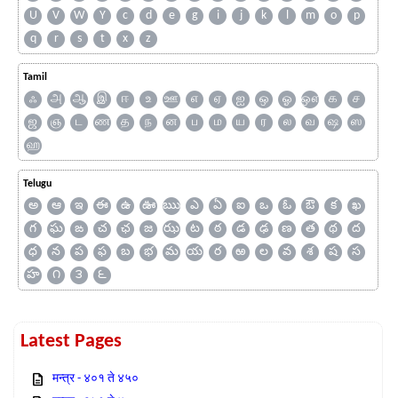
U
V
W
Y
c
d
e
g
i
j
k
l
m
o
p
q
r
s
t
x
z
Tamil
ஃ
அ
ஆ
இ
ஈ
உ
ஊ
எ
ஏ
ஐ
ஒ
ஓ
ஔ
க
ச
ஜ
ஞ
ட
ண
த
ந
ன
ப
ம
ய
ர
ல
வ
ஷ
ஸ
ஹ
Telugu
అ
ఆ
ఇ
ఈ
ఉ
ఊ
ఋ
ఎ
ఏ
ఐ
ఒ
ఓ
ఔ
క
ఖ
గ
ఘ
ఙ
చ
ఛ
జ
ఝ
ట
ఠ
డ
ఢ
ణ
త
థ
ద
ధ
న
ప
ఫ
బ
భ
మ
య
ర
ఱ
ల
వ
శ
ష
స
హ
౧
౩
౬
Latest Pages
मन्त्र - ४०१ ते ४५०