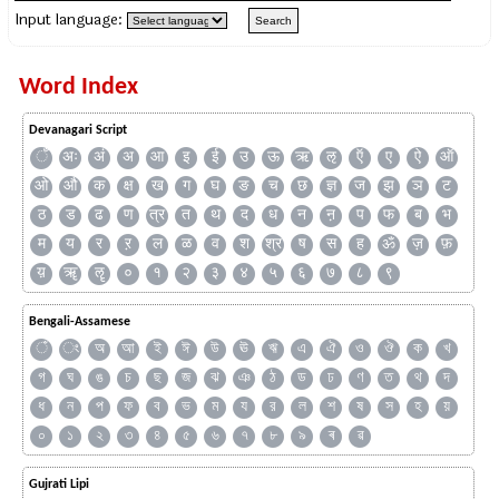
Input language:
Word Index
Devanagari Script
ँ
अः
अं
अ
आ
इ
ई
उ
ऊ
ऋ
ऌ
ऍ
ए
ऐ
ऑ
ओ
औ
क
क्ष
ख
ग
घ
ङ
च
छ
ज्ञ
ज
झ
ञ
ट
ठ
ड
ढ
ण
त्र
त
थ
द
ध
न
ऩ
प
फ
ब
भ
म
य
र
ऱ
ल
ळ
व
श
श्र
ष
स
ह
ॐ
ज़
फ़
य़
ॠ
ॡ
०
१
२
३
४
५
६
७
८
९
Bengali-Assamese
ঁ
ং
অ
আ
ই
ঈ
উ
ঊ
ঋ
এ
ঐ
ও
ঔ
ক
খ
গ
ঘ
ঙ
চ
ছ
জ
ঝ
ঞ
ঠ
ড
ঢ
ণ
ত
থ
দ
ধ
ন
প
ফ
ব
ভ
ম
য
র
ল
শ
ষ
স
হ
য়
০
১
২
৩
৪
৫
৬
৭
৮
৯
ৰ
ৱ
Gujrati Lipi