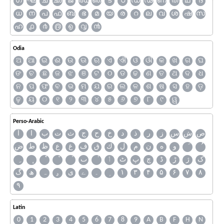
ഗ
ഘ
ച
ഛ
ജ
ഝ
ഞ
ട
ഠ
ഡ
ഢ
ണ
ത
ഥ
ദ
ധ
ന
പ
ഫ
ബ
ഭ
മ
യ
ര
റ
ല
വ
ശ
ഷ
സ
ഹ
൧
൪
൫
൭
൮
൯
Odia
ଅ
ଆ
ଇ
ଈ
ଉ
ଊ
ଋ
ଏ
ଐ
ଓ
ଔ
କ
ଖ
ଗ
ଘ
ଙ
ଚ
ଛ
ଜ
ଝ
ଞ
ଟ
ଠ
ଡ
ଢ
ଣ
ତ
ଥ
ଦ
ଧ
ନ
ପ
ଫ
ବ
ଭ
ମ
ଯ
ର
ଲ
ଳ
ଶ
ଷ
ସ
ହ
ଡ଼
ଢ଼
ୟ
୦
୧
୨
୩
୪
୫
୬
୭
୮
୯
ୱ
Perso-Arabic
ص
ش
س
ز
ر
ذ
د
خ
ح
ج
ث
ت
ب
ا
آ
و
ه
ن
م
ل
ك
ق
ف
غ
ع
ظ
ط
ض
ک
ژ
ڑ
ڈ
چ
پ
ٹ
ٲ
ٮ
گ
ھ
ہ
ۄ
ی
ے
۔
۱
۳
۴
۵
۶
۷
۸
۹
Latin
0
1
2
3
4
5
6
7
8
9
A
B
F
H
N