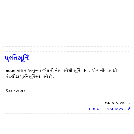
પ્રતિમૂર્તિ
noun
કોઇને અનુરૂપ જેમની તેમ બનેલી મૂર્તિ Ex.
એક બીબામાંથી
કેટલીય પ્રતિમૂર્તિઓ બને છે.
See : નકલ
RANDOM WORD
SUGGEST A NEW WORD!