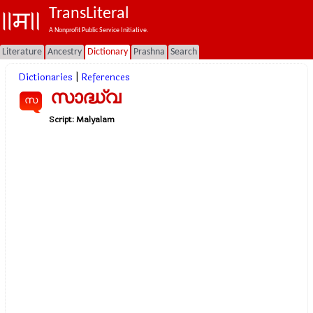
TransLiteral
A Nonprofit Public Service Initiative.
Literature
Ancestry
Dictionary
Prashna
Search
Dictionaries
|
References
സാദ്ധ്വ
സ
Script:
Malyalam