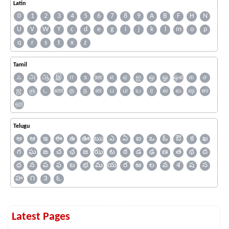
Latin
0
1
2
3
4
5
6
7
8
9
A
B
F
H
N
U
V
W
Y
c
d
e
g
i
j
k
l
m
o
p
q
r
s
t
x
z
Tamil
ஃ
அ
ஆ
இ
ஈ
உ
ஊ
எ
ஏ
ஐ
ஒ
ஓ
ஔ
க
ச
ஜ
ஞ
ட
ண
த
ந
ன
ப
ம
ய
ர
ல
வ
ஷ
ஸ
ஹ
Telugu
అ
ఆ
ఇ
ఈ
ఉ
ఊ
ఋ
ఎ
ఏ
ఐ
ఒ
ఓ
ఔ
క
ఖ
గ
ఘ
ఙ
చ
ఛ
జ
ఝ
ట
ఠ
డ
ఢ
ణ
త
థ
ద
ధ
న
ప
ఫ
బ
భ
మ
య
ర
ఱ
ల
వ
శ
ష
స
హ
౧
౩
౬
Latest Pages