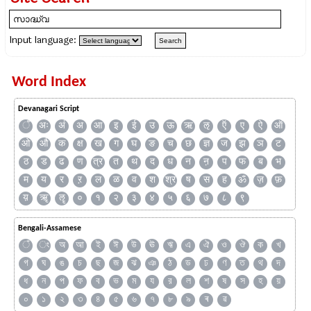
Input language:
Word Index
Devanagari Script
ँ
अः
अं
अ
आ
इ
ई
उ
ऊ
ऋ
ऌ
ऍ
ए
ऐ
ऑ
ओ
औ
क
क्ष
ख
ग
घ
ङ
च
छ
ज्ञ
ज
झ
ञ
ट
ठ
ड
ढ
ण
त्र
त
थ
द
ध
न
ऩ
प
फ
ब
भ
म
य
र
ऱ
ल
ळ
व
श
श्र
ष
स
ह
ॐ
ज़
फ़
य़
ॠ
ॡ
०
१
२
३
४
५
६
७
८
९
Bengali-Assamese
ঁ
ং
অ
আ
ই
ঈ
উ
ঊ
ঋ
এ
ঐ
ও
ঔ
ক
খ
গ
ঘ
ঙ
চ
ছ
জ
ঝ
ঞ
ঠ
ড
ঢ
ণ
ত
থ
দ
ধ
ন
প
ফ
ব
ভ
ম
য
র
ল
শ
ষ
স
হ
য়
০
১
২
৩
৪
৫
৬
৭
৮
৯
ৰ
ৱ