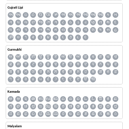
Gujrati Lipi
અ
આ
ઇ
ઈ
ઉ
ઊ
ઋ
ઍ
એ
ઐ
ઑ
ઓ
ઔ
ક
ખ
ગ
ઘ
ચ
છ
જ
ઝ
ઞ
ટ
ઠ
ડ
ઢ
ણ
ત
થ
દ
ધ
ન
પ
ફ
બ
ભ
મ
ય
ર
લ
વ
શ
ષ
સ
હ
ૐ
૦
૧
૨
૩
૪
૫
૬
૭
૮
૯
Gurmukhi
ਅ
ਆ
ਇ
ਈ
ਉ
ਊ
ਏ
ਐ
ਓ
ਔ
ਕ
ਖ
ਗ
ਘ
ਚ
ਛ
ਜ
ਝ
ਟ
ਠ
ਡ
ਢ
ਣ
ਤ
ਥ
ਦ
ਧ
ਨ
ਪ
ਫ
ਬ
ਭ
ਮ
ਯ
ਰ
ਲ
ਲ਼
ਵ
ਸ਼
ਸ
ਹ
ਖ਼
ਗ਼
ਜ਼
ਫ਼
੧
੨
੩
੪
੫
੬
੭
੮
੯
ੲ
ੳ
ੴ
Kannada
ಅ
ಆ
ಇ
ಈ
ಉ
ಊ
ಋ
ಎ
ಏ
ಐ
ಒ
ಓ
ಔ
ಕ
ಖ
ಗ
ಘ
ಚ
ಛ
ಜ
ಝ
ಟ
ಠ
ಡ
ಢ
ಣ
ತ
ಥ
ದ
ಧ
ನ
ಪ
ಫ
ಬ
ಭ
ಮ
ಯ
ರ
ಲ
ವ
ಶ
ಷ
ಸ
ಹ
೧
Malyalam