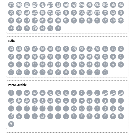
അ
ആ
ഇ
ഈ
ഉ
ഊ
ഋ
എ
ഏ
ഐ
ഒ
ഓ
ഔ
ക
ഖ
ഗ
ഘ
ച
ഛ
ജ
ഝ
ഞ
ട
ഠ
ഡ
ഢ
ണ
ത
ഥ
ദ
ധ
ന
പ
ഫ
ബ
ഭ
മ
യ
ര
റ
ല
വ
ശ
ഷ
സ
ഹ
൧
൪
൫
൭
൮
൯
Odia
ଅ
ଆ
ଇ
ଈ
ଉ
ଊ
ଋ
ଏ
ଐ
ଓ
ଔ
କ
ଖ
ଗ
ଘ
ଙ
ଚ
ଛ
ଜ
ଝ
ଞ
ଟ
ଠ
ଡ
ଢ
ଣ
ତ
ଥ
ଦ
ଧ
ନ
ପ
ଫ
ବ
ଭ
ମ
ଯ
ର
ଲ
ଳ
ଶ
ଷ
ସ
ହ
ଡ଼
ଢ଼
ୟ
୦
୧
୨
୩
୪
୫
୬
୭
୮
୯
ୱ
Perso-Arabic
ص
ش
س
ز
ر
ذ
د
خ
ح
ج
ث
ت
ب
ا
آ
و
ه
ن
م
ل
ك
ق
ف
غ
ع
ظ
ط
ض
ک
ژ
ڑ
ڈ
چ
پ
ٹ
ٲ
ٮ
گ
ھ
ہ
ۄ
ی
ے
۔
۱
۳
۴
۵
۶
۷
۸
۹