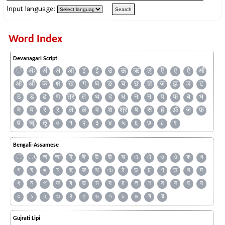
Input language:
Word Index
Devanagari Script
ँ
अः
अं
अ
आ
इ
ई
उ
ऊ
ऋ
ऌ
ऍ
ए
ऐ
ऑ
ओ
औ
क
क्ष
ख
ग
घ
ङ
च
छ
ज्ञ
ज
झ
ञ
ट
ठ
ड
ढ
ण
त्र
त
थ
द
ध
न
ऩ
प
फ
ब
भ
म
य
र
ऱ
ल
ळ
व
श
श्र
ष
स
ह
ॐ
ज़
फ़
य़
ॠ
ॡ
०
१
२
३
४
५
६
७
८
९
Bengali-Assamese
ঁ
ং
অ
আ
ই
ঈ
উ
ঊ
ঋ
এ
ঐ
ও
ঔ
ক
খ
গ
ঘ
ঙ
চ
ছ
জ
ঝ
ঞ
ঠ
ড
ঢ
ণ
ত
থ
দ
ধ
ন
প
ফ
ব
ভ
ম
য
র
ল
শ
ষ
স
হ
য়
০
১
২
৩
৪
৫
৬
৭
৮
৯
ৰ
ৱ
Gujrati Lipi