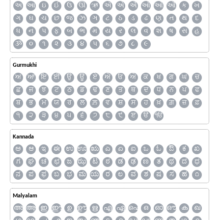
અ
આ
ઇ
ઈ
ઉ
ઊ
ઋ
ઍ
એ
ઐ
ઑ
ઓ
ઔ
ક
ખ
ગ
ઘ
ચ
છ
જ
ઝ
ઞ
ટ
ઠ
ડ
ઢ
ણ
ત
થ
દ
ધ
ન
પ
ફ
બ
ભ
મ
ય
ર
લ
વ
શ
ષ
સ
હ
ૐ
૦
૧
૨
૩
૪
૫
૬
૭
૮
૯
Gurmukhi
ਅ
ਆ
ਇ
ਈ
ਉ
ਊ
ਏ
ਐ
ਓ
ਔ
ਕ
ਖ
ਗ
ਘ
ਚ
ਛ
ਜ
ਝ
ਟ
ਠ
ਡ
ਢ
ਣ
ਤ
ਥ
ਦ
ਧ
ਨ
ਪ
ਫ
ਬ
ਭ
ਮ
ਯ
ਰ
ਲ
ਲ਼
ਵ
ਸ਼
ਸ
ਹ
ਖ਼
ਗ਼
ਜ਼
ਫ਼
੧
੨
੩
੪
੫
੬
੭
੮
੯
ੲ
ੳ
ੴ
Kannada
ಅ
ಆ
ಇ
ಈ
ಉ
ಊ
ಋ
ಎ
ಏ
ಐ
ಒ
ಓ
ಔ
ಕ
ಖ
ಗ
ಘ
ಚ
ಛ
ಜ
ಝ
ಟ
ಠ
ಡ
ಢ
ಣ
ತ
ಥ
ದ
ಧ
ನ
ಪ
ಫ
ಬ
ಭ
ಮ
ಯ
ರ
ಲ
ವ
ಶ
ಷ
ಸ
ಹ
೧
Malyalam
അ
ആ
ഇ
ഈ
ഉ
ഊ
ഋ
എ
ഏ
ഐ
ഒ
ഓ
ഔ
ക
ഖ