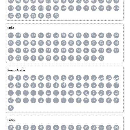
ഗ
ഘ
ച
ഛ
ജ
ഝ
ഞ
ട
ഠ
ഡ
ഢ
ണ
ത
ഥ
ദ
ധ
ന
പ
ഫ
ബ
ഭ
മ
യ
ര
റ
ല
വ
ശ
ഷ
സ
ഹ
൧
൪
൫
൭
൮
൯
Odia
ଅ
ଆ
ଇ
ଈ
ଉ
ଊ
ଋ
ଏ
ଐ
ଓ
ଔ
କ
ଖ
ଗ
ଘ
ଙ
ଚ
ଛ
ଜ
ଝ
ଞ
ଟ
ଠ
ଡ
ଢ
ଣ
ତ
ଥ
ଦ
ଧ
ନ
ପ
ଫ
ବ
ଭ
ମ
ଯ
ର
ଲ
ଳ
ଶ
ଷ
ସ
ହ
ଡ଼
ଢ଼
ୟ
୦
୧
୨
୩
୪
୫
୬
୭
୮
୯
ୱ
Perso-Arabic
ص
ش
س
ز
ر
ذ
د
خ
ح
ج
ث
ت
ب
ا
آ
و
ه
ن
م
ل
ك
ق
ف
غ
ع
ظ
ط
ض
ک
ژ
ڑ
ڈ
چ
پ
ٹ
ٲ
ٮ
گ
ھ
ہ
ۄ
ی
ے
۔
۱
۳
۴
۵
۶
۷
۸
۹
Latin
0
1
2
3
4
5
6
7
8
9
A
B
F
H
N