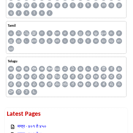
U
V
W
Y
c
d
e
g
i
j
k
l
m
o
p
q
r
s
t
x
z
Tamil
ஃ
அ
ஆ
இ
ஈ
உ
ஊ
எ
ஏ
ஐ
ஒ
ஓ
ஔ
க
ச
ஜ
ஞ
ட
ண
த
ந
ன
ப
ம
ய
ர
ல
வ
ஷ
ஸ
ஹ
Telugu
అ
ఆ
ఇ
ఈ
ఉ
ఊ
ఋ
ఎ
ఏ
ఐ
ఒ
ఓ
ఔ
క
ఖ
గ
ఘ
ఙ
చ
ఛ
జ
ఝ
ట
ఠ
డ
ఢ
ణ
త
థ
ద
ధ
న
ప
ఫ
బ
భ
మ
య
ర
ఱ
ల
వ
శ
ష
స
హ
౧
౩
౬
Latest Pages
मन्त्र - ४०१ ते ४५०