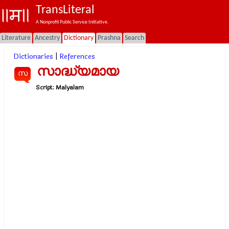
TransLiteral
A Nonprofit Public Service Initiative.
Literature
Ancestry
Dictionary
Prashna
Search
Dictionaries
|
References
സാദ്ധ്യമായ
സ
Script:
Malyalam