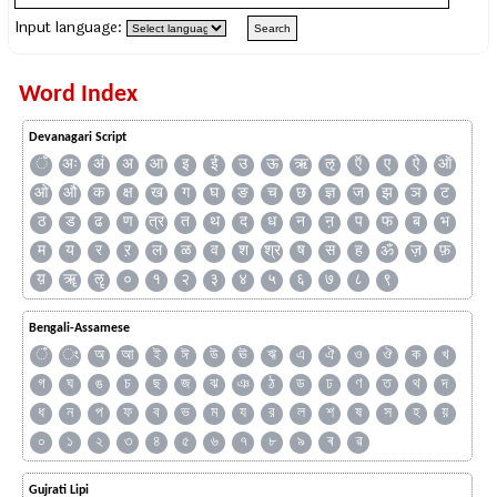
Input language:
Word Index
Devanagari Script
ँ
अः
अं
अ
आ
इ
ई
उ
ऊ
ऋ
ऌ
ऍ
ए
ऐ
ऑ
ओ
औ
क
क्ष
ख
ग
घ
ङ
च
छ
ज्ञ
ज
झ
ञ
ट
ठ
ड
ढ
ण
त्र
त
थ
द
ध
न
ऩ
प
फ
ब
भ
म
य
र
ऱ
ल
ळ
व
श
श्र
ष
स
ह
ॐ
ज़
फ़
य़
ॠ
ॡ
०
१
२
३
४
५
६
७
८
९
Bengali-Assamese
ঁ
ং
অ
আ
ই
ঈ
উ
ঊ
ঋ
এ
ঐ
ও
ঔ
ক
খ
গ
ঘ
ঙ
চ
ছ
জ
ঝ
ঞ
ঠ
ড
ঢ
ণ
ত
থ
দ
ধ
ন
প
ফ
ব
ভ
ম
য
র
ল
শ
ষ
স
হ
য়
০
১
২
৩
৪
৫
৬
৭
৮
৯
ৰ
ৱ
Gujrati Lipi