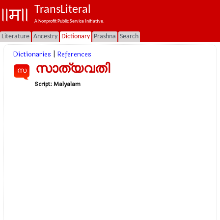
TransLiteral
A Nonprofit Public Service Initiative.
Literature
Ancestry
Dictionary
Prashna
Search
Dictionaries
|
References
സാത്യവതി
സ
Script:
Malyalam