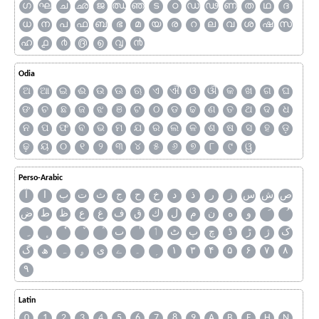
ഗ
ഘ
ച
ഛ
ജ
ഝ
ഞ
ട
ഠ
ഡ
ഢ
ണ
ത
ഥ
ദ
ധ
ന
പ
ഫ
ബ
ഭ
മ
യ
ര
റ
ല
വ
ശ
ഷ
സ
ഹ
൧
൪
൫
൭
൮
൯
Odia
ଅ
ଆ
ଇ
ଈ
ଉ
ଊ
ଋ
ଏ
ଐ
ଓ
ଔ
କ
ଖ
ଗ
ଘ
ଙ
ଚ
ଛ
ଜ
ଝ
ଞ
ଟ
ଠ
ଡ
ଢ
ଣ
ତ
ଥ
ଦ
ଧ
ନ
ପ
ଫ
ବ
ଭ
ମ
ଯ
ର
ଲ
ଳ
ଶ
ଷ
ସ
ହ
ଡ଼
ଢ଼
ୟ
୦
୧
୨
୩
୪
୫
୬
୭
୮
୯
ୱ
Perso-Arabic
ص
ش
س
ز
ر
ذ
د
خ
ح
ج
ث
ت
ب
ا
آ
و
ه
ن
م
ل
ك
ق
ف
غ
ع
ظ
ط
ض
ک
ژ
ڑ
ڈ
چ
پ
ٹ
ٲ
ٮ
گ
ھ
ہ
ۄ
ی
ے
۔
۱
۳
۴
۵
۶
۷
۸
۹
Latin
0
1
2
3
4
5
6
7
8
9
A
B
F
H
N