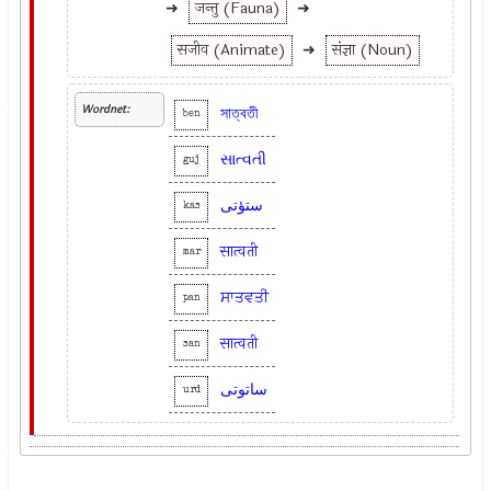
➜
जन्तु (Fauna)
➜
सजीव (Animate)
➜
संज्ञा (Noun)
Wordnet:
সাত্বতী
ben
સાત્વતી
guj
ستؤتی
kas
सात्वती
mar
ਸਾਤਵਤੀ
pan
सात्वती
san
ساتوتی
urd