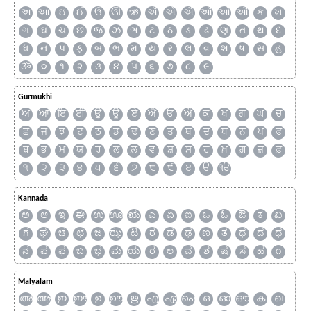
અ
આ
ઇ
ઈ
ઉ
ઊ
ઋ
ઍ
એ
ઐ
ઑ
ઓ
ઔ
ક
ખ
ગ
ઘ
ચ
છ
જ
ઝ
ઞ
ટ
ઠ
ડ
ઢ
ણ
ત
થ
દ
ધ
ન
પ
ફ
બ
ભ
મ
ય
ર
લ
વ
શ
ષ
સ
હ
ૐ
૦
૧
૨
૩
૪
૫
૬
૭
૮
૯
Gurmukhi
ਅ
ਆ
ਇ
ਈ
ਉ
ਊ
ਏ
ਐ
ਓ
ਔ
ਕ
ਖ
ਗ
ਘ
ਚ
ਛ
ਜ
ਝ
ਟ
ਠ
ਡ
ਢ
ਣ
ਤ
ਥ
ਦ
ਧ
ਨ
ਪ
ਫ
ਬ
ਭ
ਮ
ਯ
ਰ
ਲ
ਲ਼
ਵ
ਸ਼
ਸ
ਹ
ਖ਼
ਗ਼
ਜ਼
ਫ਼
੧
੨
੩
੪
੫
੬
੭
੮
੯
ੲ
ੳ
ੴ
Kannada
ಅ
ಆ
ಇ
ಈ
ಉ
ಊ
ಋ
ಎ
ಏ
ಐ
ಒ
ಓ
ಔ
ಕ
ಖ
ಗ
ಘ
ಚ
ಛ
ಜ
ಝ
ಟ
ಠ
ಡ
ಢ
ಣ
ತ
ಥ
ದ
ಧ
ನ
ಪ
ಫ
ಬ
ಭ
ಮ
ಯ
ರ
ಲ
ವ
ಶ
ಷ
ಸ
ಹ
೧
Malyalam
അ
ആ
ഇ
ഈ
ഉ
ഊ
ഋ
എ
ഏ
ഐ
ഒ
ഓ
ഔ
ക
ഖ