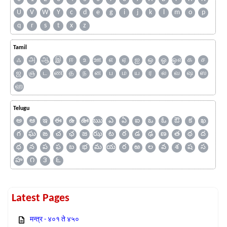
U
V
W
Y
c
d
e
g
i
j
k
l
m
o
p
q
r
s
t
x
z
Tamil
ஃ
அ
ஆ
இ
ஈ
உ
ஊ
எ
ஏ
ஐ
ஒ
ஓ
ஔ
க
ச
ஜ
ஞ
ட
ண
த
ந
ன
ப
ம
ய
ர
ல
வ
ஷ
ஸ
ஹ
Telugu
అ
ఆ
ఇ
ఈ
ఉ
ఊ
ఋ
ఎ
ఏ
ఐ
ఒ
ఓ
ఔ
క
ఖ
గ
ఘ
ఙ
చ
ఛ
జ
ఝ
ట
ఠ
డ
ఢ
ణ
త
థ
ద
ధ
న
ప
ఫ
బ
భ
మ
య
ర
ఱ
ల
వ
శ
ష
స
హ
౧
౩
౬
Latest Pages
मन्त्र - ४०१ ते ४५०