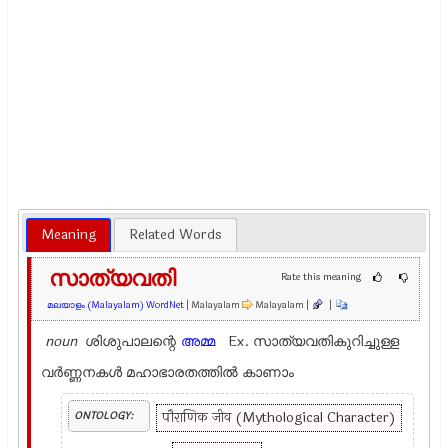
Meaning
Related Words
സാത്യവതി
Rate this meaning
മലയാളം (Malayalam) WordNet
| Malayalam
Malayalam |
|
noun
ശിശുപാലന്റെ
അമ്മ
Ex.
സാത്യവതികുറിച്ചുള്ള
വർണ്ണനകൾ മഹാഭാരതത്തിൽ കാണാം
पौराणिक जीव (Mythological Character)
ONTOLOGY: