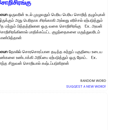
சொறிசிரங்கு
noun
ஒருவரின் உடல் முழுவதும் பெரிய பெரிய சொறித் தழும்புகள்
ருக்கும் அது பெரிதாக சிரங்காகி அல்லது எரிச்சல் ஏற்படுத்தும்
சீத மற்றும் பித்தத்திலான ஒரு வகை சொறிசிரங்கு Ex.
அவன்
சொறிசிரங்கினால் பாதிக்கப்பட்ட குழந்தைகளை மருத்துவரிடம்
காண்பித்தான்
noun
தோலில் சொரசொரப்பான தடித்த சுற்றுப் பகுதியை உடைய
புண்களை உண்டாக்கி அரிப்பை ஏற்படுத்தும் ஒரு நோய். Ex.
அந்த சிறுவன் சொறியால் கஷ்டப்படுகிறான்
RANDOM WORD
SUGGEST A NEW WORD!