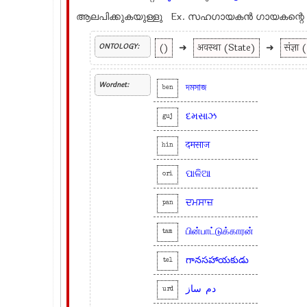
ആലപിക്കുകയുള്ളു Ex.
സഹഗായകന്‍ ഗായകന്റെ സ
()
➜
अवस्था (State)
➜
संज्ञ
ONTOLOGY:
Wordnet:
দমসাজ
ben
દમસાઝ
guj
दमसाज
hin
ପାଳିଆ
ori
ਦਮਸਾਜ਼
pan
பின்பாட்டுக்காரன்
tam
గానసహాయకుడు
tel
دم
ساز
urd