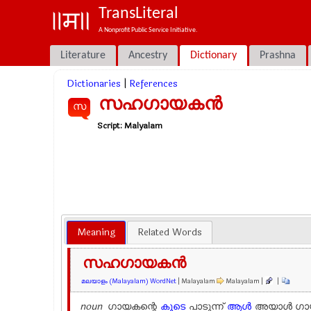
TransLiteral
A Nonprofit Public Service Initiative.
Literature
Ancestry
Dictionary
Prashna
Dictionaries
|
References
സഹഗായകന്‍
സ
Script:
Malyalam
Meaning
Related Words
സഹഗായകന്‍
മലയാളം (Malayalam) WordNet
| Malayalam
Malayalam |
|
noun
ഗായകന്റെ
കൂടെ
പാടുന്ന്
ആള്‍
അയാള്‍ ഗായ