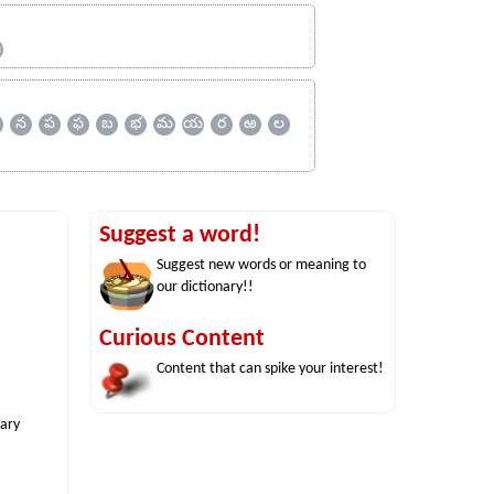
ஹ
న
ప
ఫ
బ
భ
మ
య
ర
ఱ
ల
Suggest a word!
Suggest new words or meaning to
our dictionary!!
Curious Content
Content that can spike your interest!
nary