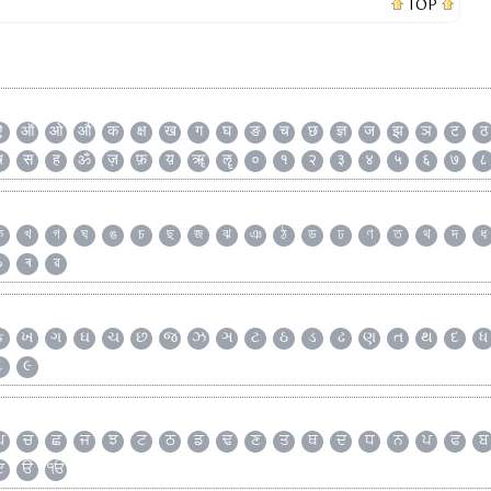
TOP
ऐ
ऑ
ओ
औ
क
क्ष
ख
ग
घ
ङ
च
छ
ज्ञ
ज
झ
ञ
ट
ठ
ष
स
ह
ॐ
ज़
फ़
य़
ॠ
ॡ
०
१
२
३
४
५
६
७
८
ক
খ
গ
ঘ
ঙ
চ
ছ
জ
ঝ
ঞ
ঠ
ড
ঢ
ণ
ত
থ
দ
ধ
৯
ৰ
ৱ
ક
ખ
ગ
ઘ
ચ
છ
જ
ઝ
ઞ
ટ
ઠ
ડ
ઢ
ણ
ત
થ
દ
ધ
૮
૯
ਘ
ਚ
ਛ
ਜ
ਝ
ਟ
ਠ
ਡ
ਢ
ਣ
ਤ
ਥ
ਦ
ਧ
ਨ
ਪ
ਫ
ਬ
ੲ
ੳ
ੴ