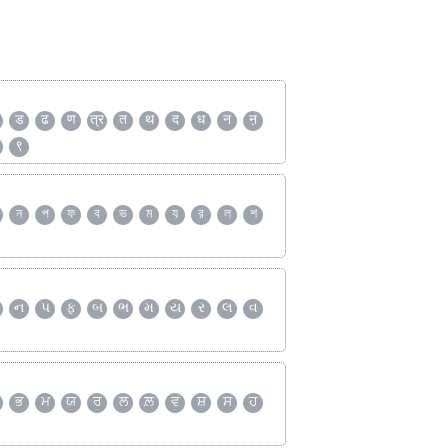
ड
ढ
ण
त्र
त
थ
द
ध
न
ऩ
९
ন
প
ফ
ব
ভ
ম
য
র
ল
শ
ન
પ
ફ
બ
ભ
મ
ય
ર
લ
વ
ਭ
ਮ
ਯ
ਰ
ਲ
ਲ਼
ਵ
ਸ਼
ਸ
ਹ