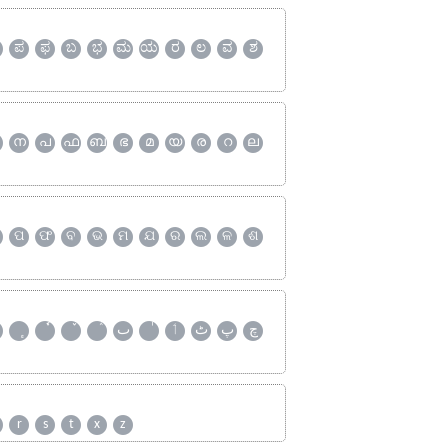
ಪ
ಫ
ಬ
ಭ
ಮ
ಯ
ರ
ಲ
ವ
ಶ
ന
പ
ഫ
ബ
ഭ
മ
യ
ര
റ
ല
ପ
ଫ
ବ
ଭ
ମ
ଯ
ର
ଲ
ଳ
ଶ
چ
پ
ٹ
ٲ
ٮ
r
s
t
x
z