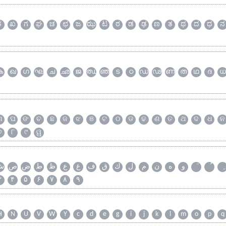
ಕ
ಖ
ಗ
ಘ
ಚ
ಛ
ಜ
ಝ
ಟ
ಠ
ಡ
ಢ
ಣ
ತ
ಥ
ದ
ಧ
ನ
ക
ഖ
ഗ
ഘ
ച
ഛ
ജ
ഝ
ഞ
ട
ഠ
ഡ
ഢ
ണ
ത
ഥ
ദ
ധ
ଗ
ଘ
ଙ
ଚ
ଛ
ଜ
ଝ
ଞ
ଟ
ଠ
ଡ
ଢ
ଣ
ତ
ଥ
ଦ
ଧ
ନ
୭
୮
୯
ୱ
و
ه
ن
م
ل
ك
ق
ف
غ
ع
ظ
ط
ض
ص
ش
۳
۴
۵
۶
۷
۸
۹
H
N
U
V
W
Y
c
d
e
g
i
j
k
l
m
o
p
q