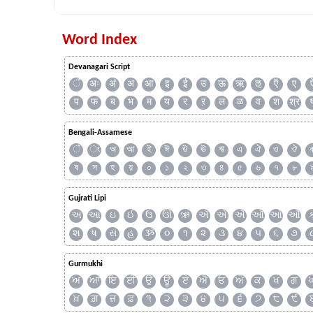
Word Index
Devanagari Script
ँ
अः
अं
अ
आ
इ
ई
उ
ऊ
ऋ
ऌ
ऍ
ए
प
फ
ब
भ
म
य
र
ऱ
ल
ळ
व
श
श्र
Bengali-Assamese
ঁ
ং
অ
আ
ই
ঈ
উ
ঊ
ঋ
এ
ঐ
ও
ঔ
ষ
স
হ
য়
০
১
২
৩
৪
৫
৬
৭
৮
Gujrati Lipi
અ
આ
ઇ
ઈ
ઉ
ઊ
ઋ
ઍ
એ
ઐ
ઑ
ઓ
ઔ
શ
ષ
સ
હ
ૐ
૦
૧
૨
૩
૪
૫
૬
૭
Gurmukhi
ਅ
ਆ
ਇ
ਈ
ਉ
ਊ
ਏ
ਐ
ਓ
ਔ
ਕ
ਖ
ਗ
ਖ਼
ਗ਼
ਜ਼
ਫ਼
੧
੨
੩
੪
੫
੬
੭
੮
੯