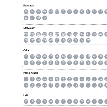
Kannada
ಅ
ಆ
ಇ
ಈ
ಉ
ಊ
ಋ
ಎ
ಏ
ಐ
ಒ
ಓ
ಔ
ಷ
ಸ
ಹ
೧
Malyalam
അ
ആ
ഇ
ഈ
ഉ
ഊ
ഋ
എ
ഏ
ഐ
ഒ
ഓ
ഔ
വ
ശ
ഷ
സ
ഹ
൧
൪
൫
൭
൮
൯
Odia
ଅ
ଆ
ଇ
ଈ
ଉ
ଊ
ଋ
ଏ
ଐ
ଓ
ଔ
କ
ଖ
ଷ
ସ
ହ
ଡ଼
ଢ଼
ୟ
୦
୧
୨
୩
୪
୫
୬
Perso-Arabic
س
ز
ر
ذ
د
خ
ح
ج
ث
ت
ب
ا
آ
ڈ
ڑ
ژ
ک
گ
ھ
ہ
ۄ
ی
ے
۔
۱
Latin
0
1
2
3
4
5
6
7
8
9
A
B
F