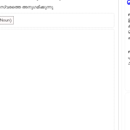
്വരത്തെ അനുഗമിക്കുന്നു
ा (Noun)
இ