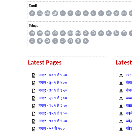
Tamil
ஃ
அ
ஆ
இ
ஈ
உ
ஊ
எ
ஏ
ஐ
ஒ
ஓ
ஔ
Telugu
అ
ఆ
ఇ
ఈ
ఉ
ఊ
ఋ
ఎ
ఏ
ఐ
ఒ
ఓ
ఔ
వ
శ
ష
స
హ
౧
౩
౬
Latest Pages
Lates
मन्त्र - ४०१ ते ४५०
खटा
मन्त्र - ३५१ ते ४००
कंक,
मन्त्र - ३०१ ते ३५०
कंक
मन्त्र - २५१ ते ३००
कंक
मन्त्र - २०१ ते २५०
काळ
मन्त्र - १५१ ते २००
काळ
मन्त्र - १०१ ते १५०
कोल
मन्त्र - ५१ ते १००
कोल