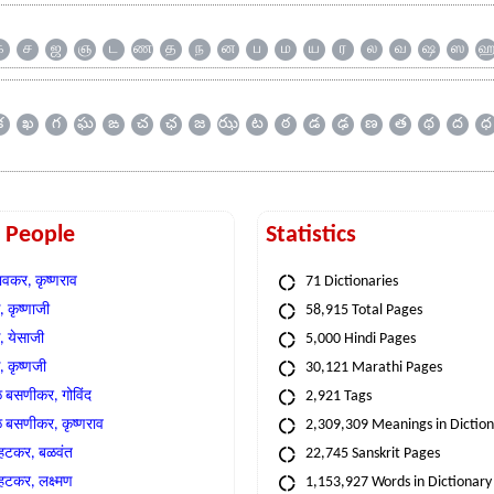
க
ச
ஜ
ஞ
ட
ண
த
ந
ன
ப
ம
ய
ர
ல
வ
ஷ
ஸ
క
ఖ
గ
ఘ
ఙ
చ
ఛ
జ
ఝ
ట
ఠ
డ
ఢ
ణ
త
థ
ద
ధ
t People
Statistics
वकर, कृष्णराव
71 Dictionaries
 कृष्णाजी
58,915 Total Pages
, येसाजी
5,000 Hindi Pages
, कृष्णजी
30,121 Marathi Pages
े बसणीकर, गोविंद
2,921 Tags
े बसणीकर, कृष्णराव
2,309,309 Meanings in Dictio
्हटकर, बळवंत
22,745 Sanskrit Pages
्हटकर, लक्ष्मण
1,153,927 Words in Dictionary