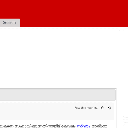
Search
Rate this meaning
കനെ സഹായിക്കുന്നതിനായിട്ട് കേവലം
സ്വരം
മാത്രമേ