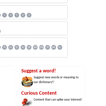
r
s
t
x
z
ஹ
న
ప
ఫ
బ
భ
మ
య
ర
ఱ
ల
Suggest a word!
Suggest new words or meaning to
our dictionary!!
Curious Content
Content that can spike your interest!