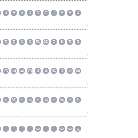
ਭ
ਮ
ਯ
ਰ
ਲ
ਲ਼
ਵ
ਸ਼
ਸ
ਹ
ಪ
ಫ
ಬ
ಭ
ಮ
ಯ
ರ
ಲ
ವ
ಶ
ന
പ
ഫ
ബ
ഭ
മ
യ
ര
റ
ല
ପ
ଫ
ବ
ଭ
ମ
ଯ
ର
ଲ
ଳ
ଶ
چ
پ
ٹ
ٲ
ٮ