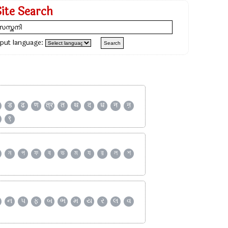
Site Search
nput language:
ड
ढ
ण
त्र
त
थ
द
ध
न
ऩ
९
ন
প
ফ
ব
ভ
ম
য
র
ল
শ
ન
પ
ફ
બ
ભ
મ
ય
ર
લ
વ