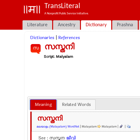
TransLiteral
A Nonprofit Public Service Initiative.
Literature
Ancestry
Dictionary
Prashna
Dictionaries
|
References
സസ്തനി
സ
Script:
Malyalam
Meaning
Related Words
സസ്തനി
മലയാളം (Malayalam) WordNet
| Malayalam
Malayalam |
|
See : സസ്തന
ജീവി