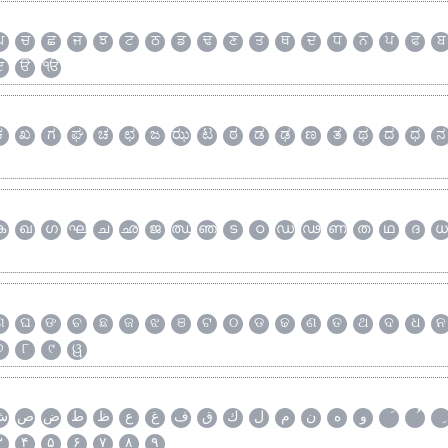
ਘ
ਚ
ਛ
ਜ
ਝ
ਟ
ਠ
ਡ
ਢ
ਣ
ਤ
ਥ
ਦ
ਧ
ਨ
ਪ
ਫ
ਬ
ੲ
ੳ
ੴ
ಕ
ಖ
ಗ
ಘ
ಚ
ಛ
ಜ
ಝ
ಟ
ಠ
ಡ
ಢ
ಣ
ತ
ಥ
ದ
ಧ
ನ
ക
ഖ
ഗ
ഘ
ച
ഛ
ജ
ഝ
ഞ
ട
ഠ
ഡ
ഢ
ണ
ത
ഥ
ദ
ധ
ଗ
ଘ
ଙ
ଚ
ଛ
ଜ
ଝ
ଞ
ଟ
ଠ
ଡ
ଢ
ଣ
ତ
ଥ
ଦ
ଧ
ନ
୭
୮
୯
ୱ
و
ه
ن
م
ل
ك
ق
ف
غ
ع
ظ
ط
ض
ص
ش
۳
۴
۵
۶
۷
۸
۹