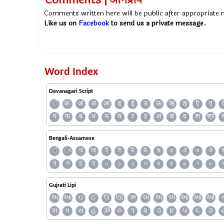
Comments | अभिप्राय
Comments written here will be public after appropriate
Like us on
Facebook
to send us a private message.
Word Index
Devanagari Script
ँ
अः
अं
अ
आ
इ
ई
उ
ऊ
ऋ
ऌ
ऍ
ए
प
फ
ब
भ
म
य
र
ऱ
ल
ळ
व
श
श्र
Bengali-Assamese
ঁ
ং
অ
আ
ই
ঈ
উ
ঊ
ঋ
এ
ঐ
ও
ঔ
ষ
স
হ
য়
০
১
২
৩
৪
৫
৬
৭
৮
Gujrati Lipi
અ
આ
ઇ
ઈ
ઉ
ઊ
ઋ
ઍ
એ
ઐ
ઑ
ઓ
ઔ
શ
ષ
સ
હ
ૐ
૦
૧
૨
૩
૪
૫
૬
૭