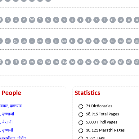
H
N
U
V
W
Y
c
d
e
g
i
j
k
l
m
o
p
q
க
ச
ஜ
ஞ
ட
ண
த
ந
ன
ப
ம
ய
ர
ல
வ
ஷ
ஸ
క
ఖ
గ
ఘ
ఙ
చ
ఛ
జ
ఝ
ట
ఠ
డ
ఢ
ణ
త
థ
ద
ధ
t People
Statistics
वकर, कृष्णराव
71 Dictionaries
 कृष्णाजी
58,915 Total Pages
, येसाजी
5,000 Hindi Pages
, कृष्णजी
30,121 Marathi Pages
े बसणीकर, गोविंद
2,921 Tags