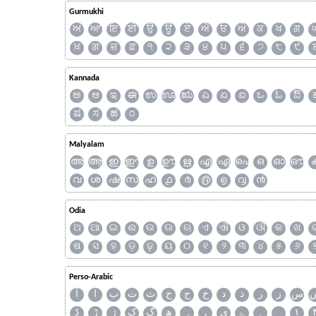
Gurmukhi
ਅ
ਆ
ਇ
ਈ
ਉ
ਊ
ਏ
ਐ
ਓ
ਔ
ਕ
ਖ
ਗ
ਖ਼
ਗ਼
ਜ਼
ਫ਼
੧
੨
੩
੪
੫
੬
੭
੮
੯
Kannada
ಅ
ಆ
ಇ
ಈ
ಉ
ಊ
ಋ
ಎ
ಏ
ಐ
ಒ
ಓ
ಔ
ಷ
ಸ
ಹ
೧
Malyalam
അ
ആ
ഇ
ഈ
ഉ
ഊ
ഋ
എ
ഏ
ഐ
ഒ
ഓ
ഔ
വ
ശ
ഷ
സ
ഹ
൧
൪
൫
൭
൮
൯
Odia
ଅ
ଆ
ଇ
ଈ
ଉ
ଊ
ଋ
ଏ
ଐ
ଓ
ଔ
କ
ଖ
ଷ
ସ
ହ
ଡ଼
ଢ଼
ୟ
୦
୧
୨
୩
୪
୫
୬
Perso-Arabic
س
ز
ر
ذ
د
خ
ح
ج
ث
ت
ب
ا
آ
ڈ
ڑ
ژ
ک
گ
ھ
ہ
ۄ
ی
ے
۔
۱