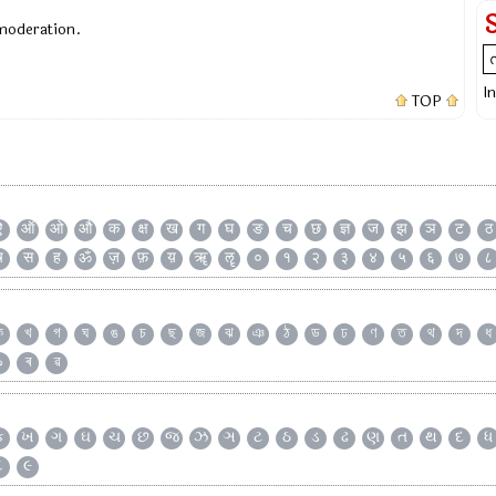
 moderation.
I
TOP
ऐ
ऑ
ओ
औ
क
क्ष
ख
ग
घ
ङ
च
छ
ज्ञ
ज
झ
ञ
ट
ठ
ष
स
ह
ॐ
ज़
फ़
य़
ॠ
ॡ
०
१
२
३
४
५
६
७
८
ক
খ
গ
ঘ
ঙ
চ
ছ
জ
ঝ
ঞ
ঠ
ড
ঢ
ণ
ত
থ
দ
ধ
৯
ৰ
ৱ
ક
ખ
ગ
ઘ
ચ
છ
જ
ઝ
ઞ
ટ
ઠ
ડ
ઢ
ણ
ત
થ
દ
ધ
૮
૯