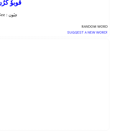
قوبوٗ کَرُ
See : چیٚون
RANDOM WORD
SUGGEST A NEW WORD!