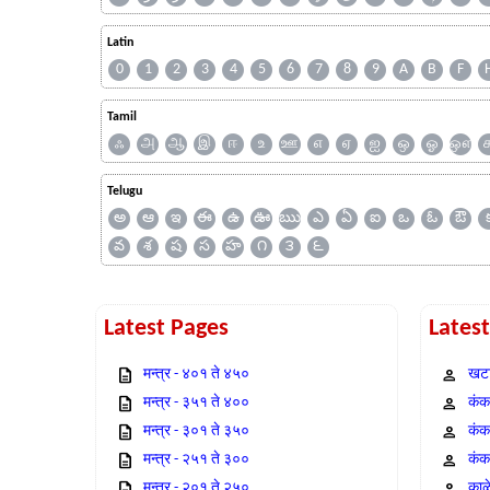
Latin
0
1
2
3
4
5
6
7
8
9
A
B
F
Tamil
ஃ
அ
ஆ
இ
ஈ
உ
ஊ
எ
ஏ
ஐ
ஒ
ஓ
ஔ
Telugu
అ
ఆ
ఇ
ఈ
ఉ
ఊ
ఋ
ఎ
ఏ
ఐ
ఒ
ఓ
ఔ
వ
శ
ష
స
హ
౧
౩
౬
Latest Pages
Lates
मन्त्र - ४०१ ते ४५०
खटा
मन्त्र - ३५१ ते ४००
कंक,
मन्त्र - ३०१ ते ३५०
कंक
मन्त्र - २५१ ते ३००
कंक
मन्त्र - २०१ ते २५०
काळ