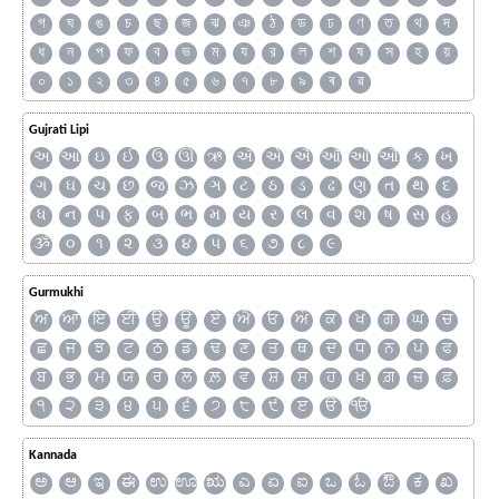
গ
ঘ
ঙ
চ
ছ
জ
ঝ
ঞ
ঠ
ড
ঢ
ণ
ত
থ
দ
ধ
ন
প
ফ
ব
ভ
ম
য
র
ল
শ
ষ
স
হ
য়
০
১
২
৩
৪
৫
৬
৭
৮
৯
ৰ
ৱ
Gujrati Lipi
અ
આ
ઇ
ઈ
ઉ
ઊ
ઋ
ઍ
એ
ઐ
ઑ
ઓ
ઔ
ક
ખ
ગ
ઘ
ચ
છ
જ
ઝ
ઞ
ટ
ઠ
ડ
ઢ
ણ
ત
થ
દ
ધ
ન
પ
ફ
બ
ભ
મ
ય
ર
લ
વ
શ
ષ
સ
હ
ૐ
૦
૧
૨
૩
૪
૫
૬
૭
૮
૯
Gurmukhi
ਅ
ਆ
ਇ
ਈ
ਉ
ਊ
ਏ
ਐ
ਓ
ਔ
ਕ
ਖ
ਗ
ਘ
ਚ
ਛ
ਜ
ਝ
ਟ
ਠ
ਡ
ਢ
ਣ
ਤ
ਥ
ਦ
ਧ
ਨ
ਪ
ਫ
ਬ
ਭ
ਮ
ਯ
ਰ
ਲ
ਲ਼
ਵ
ਸ਼
ਸ
ਹ
ਖ਼
ਗ਼
ਜ਼
ਫ਼
੧
੨
੩
੪
੫
੬
੭
੮
੯
ੲ
ੳ
ੴ
Kannada
ಅ
ಆ
ಇ
ಈ
ಉ
ಊ
ಋ
ಎ
ಏ
ಐ
ಒ
ಓ
ಔ
ಕ
ಖ