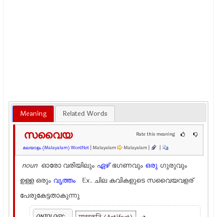
Meaning
Related Words
സവൈയ
Rate this meaning
മലയാളം (Malayalam) WordNet
| Malayalam
Malayalam |
|
noun
ഓരോ വരിയിലും
ഏഴ്
ഭഗണവും
ഒരു
ഗുരുവും
ഉള്ള ഒരും
വൃത്തം
Ex.
ചില കവികളുടെ സവൈയവളര്
പേരുകേട്ടതാകുന്നു
ONTOLOGY: