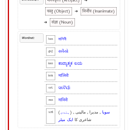
मानवकृति (Artifact)
➜
वस्तु (Object)
➜
निर्जीव (Inanimate)
➜
संज्ञा (Noun)
Wordnet:
মালিনী
ben
સવૈયો
guj
ಕಾವ್ಯಾತ್ಮಕ
ಲಯ
kan
मालिनी
kok
ସବୈୟାଁ
ori
मानिनी
san
(
ہندی
, مدیرا , مالینی , (
سویا
urd
شاعری کا
ایک
میٹر