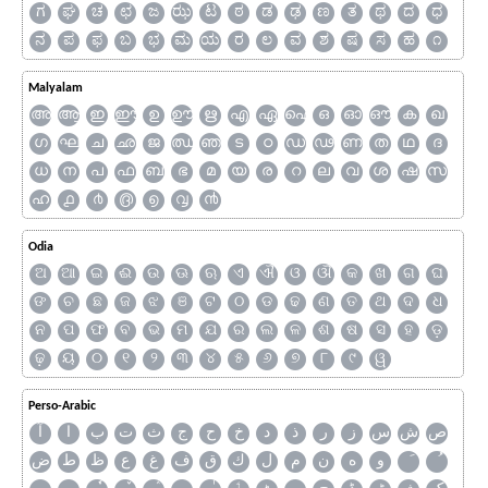
ಗ
ಘ
ಚ
ಛ
ಜ
ಝ
ಟ
ಠ
ಡ
ಢ
ಣ
ತ
ಥ
ದ
ಧ
ನ
ಪ
ಫ
ಬ
ಭ
ಮ
ಯ
ರ
ಲ
ವ
ಶ
ಷ
ಸ
ಹ
೧
Malyalam
അ
ആ
ഇ
ഈ
ഉ
ഊ
ഋ
എ
ഏ
ഐ
ഒ
ഓ
ഔ
ക
ഖ
ഗ
ഘ
ച
ഛ
ജ
ഝ
ഞ
ട
ഠ
ഡ
ഢ
ണ
ത
ഥ
ദ
ധ
ന
പ
ഫ
ബ
ഭ
മ
യ
ര
റ
ല
വ
ശ
ഷ
സ
ഹ
൧
൪
൫
൭
൮
൯
Odia
ଅ
ଆ
ଇ
ଈ
ଉ
ଊ
ଋ
ଏ
ଐ
ଓ
ଔ
କ
ଖ
ଗ
ଘ
ଙ
ଚ
ଛ
ଜ
ଝ
ଞ
ଟ
ଠ
ଡ
ଢ
ଣ
ତ
ଥ
ଦ
ଧ
ନ
ପ
ଫ
ବ
ଭ
ମ
ଯ
ର
ଲ
ଳ
ଶ
ଷ
ସ
ହ
ଡ଼
ଢ଼
ୟ
୦
୧
୨
୩
୪
୫
୬
୭
୮
୯
ୱ
Perso-Arabic
ص
ش
س
ز
ر
ذ
د
خ
ح
ج
ث
ت
ب
ا
آ
و
ه
ن
م
ل
ك
ق
ف
غ
ع
ظ
ط
ض