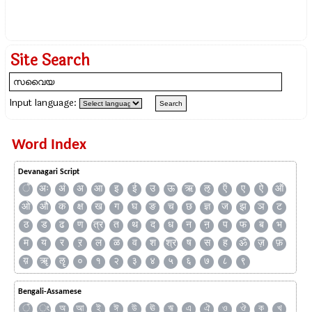
Site Search
Input language:
Word Index
Devanagari Script
ँ
अः
अं
अ
आ
इ
ई
उ
ऊ
ऋ
ऌ
ऍ
ए
ऐ
ऑ
ओ
औ
क
क्ष
ख
ग
घ
ङ
च
छ
ज्ञ
ज
झ
ञ
ट
ठ
ड
ढ
ण
त्र
त
थ
द
ध
न
ऩ
प
फ
ब
भ
म
य
र
ऱ
ल
ळ
व
श
श्र
ष
स
ह
ॐ
ज़
फ़
य़
ॠ
ॡ
०
१
२
३
४
५
६
७
८
९
Bengali-Assamese
ঁ
ং
অ
আ
ই
ঈ
উ
ঊ
ঋ
এ
ঐ
ও
ঔ
ক
খ