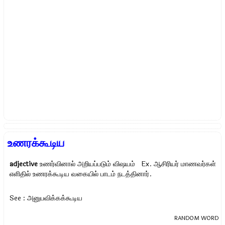
உணரக்கூடிய
adjective
உணர்வினால் அறியப்படும் விஷயம் Ex.
ஆசிரியர் மாணவர்கள்
எளிதில் உணரக்கூடிய வகையில் பாடம் நடத்தினார்.
See : அனுபவிக்கக்கூடிய
RANDOM WORD