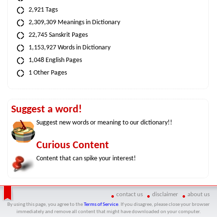
2,921 Tags
2,309,309 Meanings in Dictionary
22,745 Sanskrit Pages
1,153,927 Words in Dictionary
1,048 English Pages
1 Other Pages
Suggest a word!
Suggest new words or meaning to our dictionary!!
Curious Content
Content that can spike your interest!
contact us
disclaimer
about us
By using this page, you agree to the
Terms of Service
. If you disagree, please close your browser
immediately and remove all content that might have downloaded on your computer.