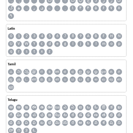
ک
ژ
ڑ
ڈ
چ
پ
ٹ
ٲ
ٮ
گ
ھ
ہ
ۄ
ی
ے
۔
۱
۳
۴
۵
۶
۷
۸
۹
Latin
0
1
2
3
4
5
6
7
8
9
A
B
F
H
N
U
V
W
Y
c
d
e
g
i
j
k
l
m
o
p
q
r
s
t
x
z
Tamil
ஃ
அ
ஆ
இ
ஈ
உ
ஊ
எ
ஏ
ஐ
ஒ
ஓ
ஔ
க
ச
ஜ
ஞ
ட
ண
த
ந
ன
ப
ம
ய
ர
ல
வ
ஷ
ஸ
ஹ
Telugu
అ
ఆ
ఇ
ఈ
ఉ
ఊ
ఋ
ఎ
ఏ
ఐ
ఒ
ఓ
ఔ
క
ఖ
గ
ఘ
ఙ
చ
ఛ
జ
ఝ
ట
ఠ
డ
ఢ
ణ
త
థ
ద
ధ
న
ప
ఫ
బ
భ
మ
య
ర
ఱ
ల
వ
శ
ష
స
హ
౧
౩
౬