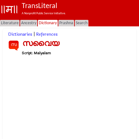
TransLiteral
A Nonprofit Public Service Initiative.
Literature
Ancestry
Dictionary
Prashna
Search
Dictionaries
|
References
സവൈയ
സ
Script:
Malyalam