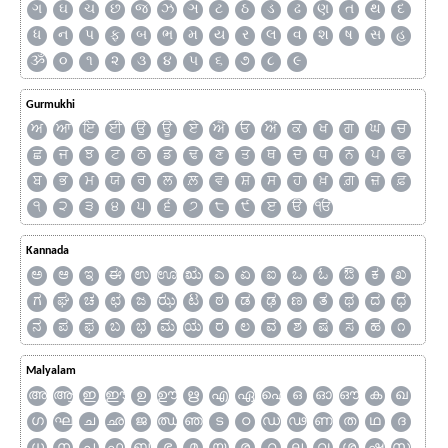
ગ
ઘ
ચ
છ
જ
ઝ
ઞ
ટ
ઠ
ડ
ઢ
ણ
ત
થ
દ
ધ
ન
પ
ફ
બ
ભ
મ
ય
ર
લ
વ
શ
ષ
સ
હ
ૐ
૦
૧
૨
૩
૪
૫
૬
૭
૮
૯
Gurmukhi
ਅ
ਆ
ਇ
ਈ
ਉ
ਊ
ਏ
ਐ
ਓ
ਔ
ਕ
ਖ
ਗ
ਘ
ਚ
ਛ
ਜ
ਝ
ਟ
ਠ
ਡ
ਢ
ਣ
ਤ
ਥ
ਦ
ਧ
ਨ
ਪ
ਫ
ਬ
ਭ
ਮ
ਯ
ਰ
ਲ
ਲ਼
ਵ
ਸ਼
ਸ
ਹ
ਖ਼
ਗ਼
ਜ਼
ਫ਼
੧
੨
੩
੪
੫
੬
੭
੮
੯
ੲ
ੳ
ੴ
Kannada
ಅ
ಆ
ಇ
ಈ
ಉ
ಊ
ಋ
ಎ
ಏ
ಐ
ಒ
ಓ
ಔ
ಕ
ಖ
ಗ
ಘ
ಚ
ಛ
ಜ
ಝ
ಟ
ಠ
ಡ
ಢ
ಣ
ತ
ಥ
ದ
ಧ
ನ
ಪ
ಫ
ಬ
ಭ
ಮ
ಯ
ರ
ಲ
ವ
ಶ
ಷ
ಸ
ಹ
೧
Malyalam
അ
ആ
ഇ
ഈ
ഉ
ഊ
ഋ
എ
ഏ
ഐ
ഒ
ഓ
ഔ
ക
ഖ
ഗ
ഘ
ച
ഛ
ജ
ഝ
ഞ
ട
ഠ
ഡ
ഢ
ണ
ത
ഥ
ദ
ധ
ന
പ
ഫ
ബ
ഭ
മ
യ
ര
റ
ല
വ
ശ
ഷ
സ