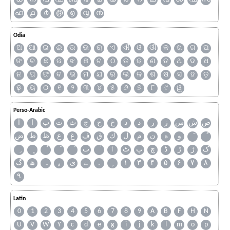
ഹ
൧
൪
൫
൭
൮
൯
Odia
ଅ
ଆ
ଇ
ଈ
ଉ
ଊ
ଋ
ଏ
ଐ
ଓ
ଔ
କ
ଖ
ଗ
ଘ
ଙ
ଚ
ଛ
ଜ
ଝ
ଞ
ଟ
ଠ
ଡ
ଢ
ଣ
ତ
ଥ
ଦ
ଧ
ନ
ପ
ଫ
ବ
ଭ
ମ
ଯ
ର
ଲ
ଳ
ଶ
ଷ
ସ
ହ
ଡ଼
ଢ଼
ୟ
୦
୧
୨
୩
୪
୫
୬
୭
୮
୯
ୱ
Perso-Arabic
ص
ش
س
ز
ر
ذ
د
خ
ح
ج
ث
ت
ب
ا
آ
و
ه
ن
م
ل
ك
ق
ف
غ
ع
ظ
ط
ض
ک
ژ
ڑ
ڈ
چ
پ
ٹ
ٲ
ٮ
گ
ھ
ہ
ۄ
ی
ے
۔
۱
۳
۴
۵
۶
۷
۸
۹
Latin
0
1
2
3
4
5
6
7
8
9
A
B
F
H
N
U
V
W
Y
c
d
e
g
i
j
k
l
m
o
p