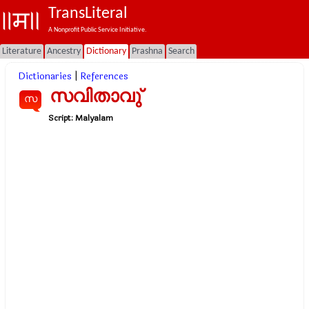
TransLiteral
A Nonprofit Public Service Initiative.
Literature
Ancestry
Dictionary
Prashna
Search
Dictionaries
|
References
സവിതാവു്
സ
Script:
Malyalam