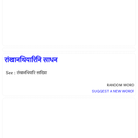
रांखानथियारिनि साधन
See : रांखानथियारि सादिग्रा
RANDOM WORD
SUGGEST A NEW WORD!