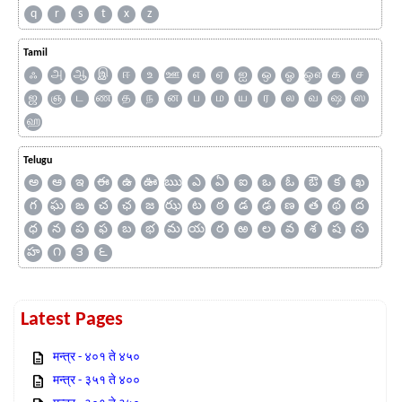
q
r
s
t
x
z
Tamil
ஃ
அ
ஆ
இ
ஈ
உ
ஊ
எ
ஏ
ஐ
ஒ
ஓ
ஔ
க
ச
ஜ
ஞ
ட
ண
த
ந
ன
ப
ம
ய
ர
ல
வ
ஷ
ஸ
ஹ
Telugu
అ
ఆ
ఇ
ఈ
ఉ
ఊ
ఋ
ఎ
ఏ
ఐ
ఒ
ఓ
ఔ
క
ఖ
గ
ఘ
ఙ
చ
ఛ
జ
ఝ
ట
ఠ
డ
ఢ
ణ
త
థ
ద
ధ
న
ప
ఫ
బ
భ
మ
య
ర
ఱ
ల
వ
శ
ష
స
హ
౧
౩
౬
Latest Pages
मन्त्र - ४०१ ते ४५०
मन्त्र - ३५१ ते ४००