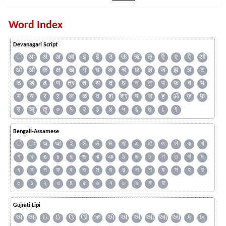
Word Index
Devanagari Script
ँ
अः
अं
अ
आ
इ
ई
उ
ऊ
ऋ
ऌ
ऍ
ए
ऐ
ऑ
ओ
औ
क
क्ष
ख
ग
घ
ङ
च
छ
ज्ञ
ज
झ
ञ
ट
ठ
ड
ढ
ण
त्र
त
थ
द
ध
न
ऩ
प
फ
ब
भ
म
य
र
ऱ
ल
ळ
व
श
श्र
ष
स
ह
ॐ
ज़
फ़
य़
ॠ
ॡ
०
१
२
३
४
५
६
७
८
९
Bengali-Assamese
ঁ
ং
অ
আ
ই
ঈ
উ
ঊ
ঋ
এ
ঐ
ও
ঔ
ক
খ
গ
ঘ
ঙ
চ
ছ
জ
ঝ
ঞ
ঠ
ড
ঢ
ণ
ত
থ
দ
ধ
ন
প
ফ
ব
ভ
ম
য
র
ল
শ
ষ
স
হ
য়
০
১
২
৩
৪
৫
৬
৭
৮
৯
ৰ
ৱ
Gujrati Lipi
અ
આ
ઇ
ઈ
ઉ
ઊ
ઋ
ઍ
એ
ઐ
ઑ
ઓ
ઔ
ક
ખ