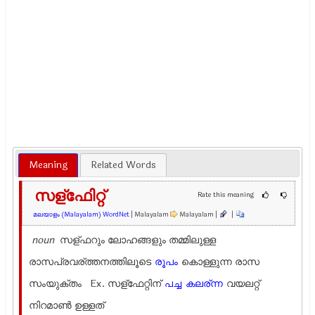
Meaning
Related Words
സള്ഫേിറ്റ്
Rate this meaning
മലയാളം (Malayalam) WordNet
| Malayalam
Malayalam |
|
noun
സള്ഫറും ലോഹങ്ങളും തമ്മിലുള്ള
രാസപ്രവര്ത്തനത്തിലൂടെ
രൂപം
കൊള്ളുന്ന രാസ
സംയുക്തം Ex.
സള്ഫേറ്റിന്
പച്ച
കലര്ന്ന
വയലറ്റ്
നിറമാണ്‍ ഉള്ളത്