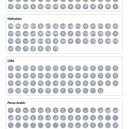
ನ
ಪ
ಫ
ಬ
ಭ
ಮ
ಯ
ರ
ಲ
ವ
ಶ
ಷ
ಸ
ಹ
೧
Malyalam
അ
ആ
ഇ
ഈ
ഉ
ഊ
ഋ
എ
ഏ
ഐ
ഒ
ഓ
ഔ
ക
ഖ
ഗ
ഘ
ച
ഛ
ജ
ഝ
ഞ
ട
ഠ
ഡ
ഢ
ണ
ത
ഥ
ദ
ധ
ന
പ
ഫ
ബ
ഭ
മ
യ
ര
റ
ല
വ
ശ
ഷ
സ
ഹ
൧
൪
൫
൭
൮
൯
Odia
ଅ
ଆ
ଇ
ଈ
ଉ
ଊ
ଋ
ଏ
ଐ
ଓ
ଔ
କ
ଖ
ଗ
ଘ
ଙ
ଚ
ଛ
ଜ
ଝ
ଞ
ଟ
ଠ
ଡ
ଢ
ଣ
ତ
ଥ
ଦ
ଧ
ନ
ପ
ଫ
ବ
ଭ
ମ
ଯ
ର
ଲ
ଳ
ଶ
ଷ
ସ
ହ
ଡ଼
ଢ଼
ୟ
୦
୧
୨
୩
୪
୫
୬
୭
୮
୯
ୱ
Perso-Arabic
ص
ش
س
ز
ر
ذ
د
خ
ح
ج
ث
ت
ب
ا
آ
و
ه
ن
م
ل
ك
ق
ف
غ
ع
ظ
ط
ض
ک
ژ
ڑ
ڈ
چ
پ
ٹ
ٲ
ٮ