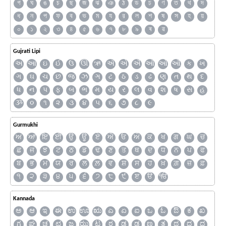
গ
ঘ
ঙ
চ
ছ
জ
ঝ
ঞ
ঠ
ড
ঢ
ণ
ত
থ
দ
ধ
ন
প
ফ
ব
ভ
ম
য
র
ল
শ
ষ
স
হ
য়
০
১
২
৩
৪
৫
৬
৭
৮
৯
ৰ
ৱ
Gujrati Lipi
અ
આ
ઇ
ઈ
ઉ
ઊ
ઋ
ઍ
એ
ઐ
ઑ
ઓ
ઔ
ક
ખ
ગ
ઘ
ચ
છ
જ
ઝ
ઞ
ટ
ઠ
ડ
ઢ
ણ
ત
થ
દ
ધ
ન
પ
ફ
બ
ભ
મ
ય
ર
લ
વ
શ
ષ
સ
હ
ૐ
૦
૧
૨
૩
૪
૫
૬
૭
૮
૯
Gurmukhi
ਅ
ਆ
ਇ
ਈ
ਉ
ਊ
ਏ
ਐ
ਓ
ਔ
ਕ
ਖ
ਗ
ਘ
ਚ
ਛ
ਜ
ਝ
ਟ
ਠ
ਡ
ਢ
ਣ
ਤ
ਥ
ਦ
ਧ
ਨ
ਪ
ਫ
ਬ
ਭ
ਮ
ਯ
ਰ
ਲ
ਲ਼
ਵ
ਸ਼
ਸ
ਹ
ਖ਼
ਗ਼
ਜ਼
ਫ਼
੧
੨
੩
੪
੫
੬
੭
੮
੯
ੲ
ੳ
ੴ
Kannada
ಅ
ಆ
ಇ
ಈ
ಉ
ಊ
ಋ
ಎ
ಏ
ಐ
ಒ
ಓ
ಔ
ಕ
ಖ
ಗ
ಘ
ಚ
ಛ
ಜ
ಝ
ಟ
ಠ
ಡ
ಢ
ಣ
ತ
ಥ
ದ
ಧ