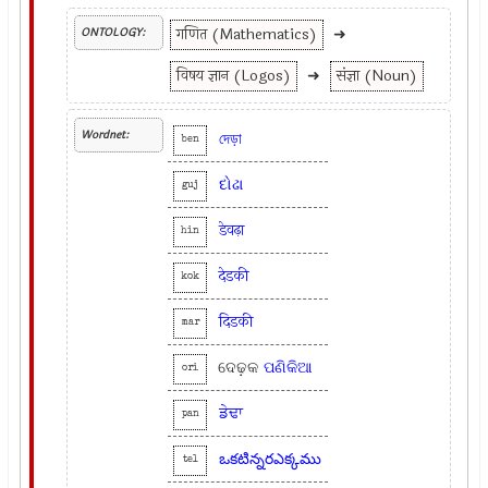
गणित (Mathematics)
➜
ONTOLOGY:
विषय ज्ञान (Logos)
➜
संज्ञा (Noun)
Wordnet:
দেড়া
ben
દોઢા
guj
डेवढ़ा
hin
देडकी
kok
दिडकी
mar
ଦେଢ଼କ
ପଣିକିଆ
ori
ਡੇਢਾ
pan
ఒకటిన్నరఎక్కము
tel