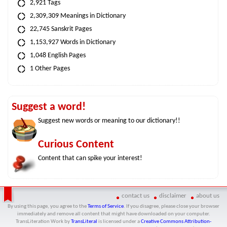
2,921 Tags
2,309,309 Meanings in Dictionary
22,745 Sanskrit Pages
1,153,927 Words in Dictionary
1,048 English Pages
1 Other Pages
Suggest a word!
Suggest new words or meaning to our dictionary!!
Curious Content
Content that can spike your interest!
contact us
disclaimer
about us
By using this page, you agree to the
Terms of Service
. If you disagree, please close your browser
immediately and remove all content that might have downloaded on your computer.
TransLiteration Work
by
TransLiteral
is licensed under a
Creative Commons Attribution-