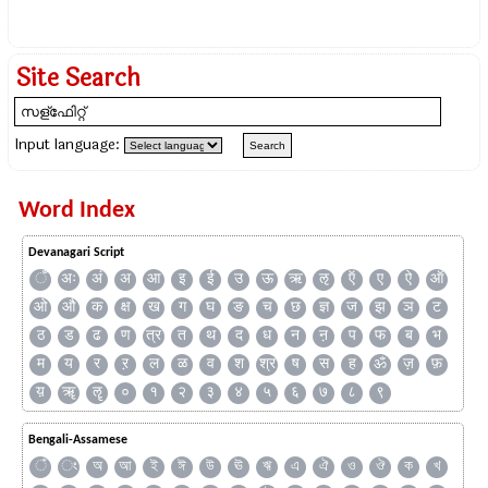
Site Search
Input language:
Word Index
Devanagari Script
ँ
अः
अं
अ
आ
इ
ई
उ
ऊ
ऋ
ऌ
ऍ
ए
ऐ
ऑ
ओ
औ
क
क्ष
ख
ग
घ
ङ
च
छ
ज्ञ
ज
झ
ञ
ट
ठ
ड
ढ
ण
त्र
त
थ
द
ध
न
ऩ
प
फ
ब
भ
म
य
र
ऱ
ल
ळ
व
श
श्र
ष
स
ह
ॐ
ज़
फ़
य़
ॠ
ॡ
०
१
२
३
४
५
६
७
८
९
Bengali-Assamese
ঁ
ং
অ
আ
ই
ঈ
উ
ঊ
ঋ
এ
ঐ
ও
ঔ
ক
খ