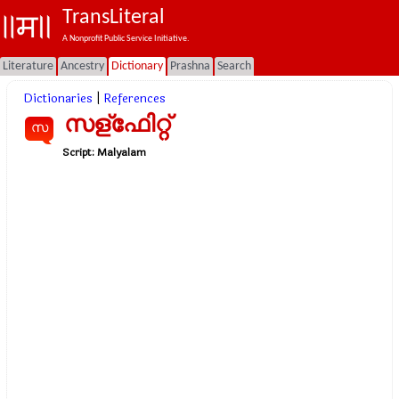
TransLiteral
A Nonprofit Public Service Initiative.
Literature
Ancestry
Dictionary
Prashna
Search
Dictionaries
|
References
സള്ഫേിറ്റ്
സ
Script:
Malyalam