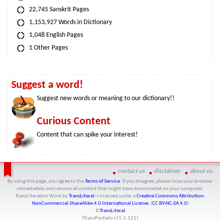
22,745 Sanskrit Pages
1,153,927 Words in Dictionary
1,048 English Pages
1 Other Pages
Suggest a word!
Suggest new words or meaning to our dictionary!!
Curious Content
Content that can spike your interest!
contact us
disclaimer
about us
By using this page, you agree to the
Terms of Service
. If you disagree, please close your browser
immediately and remove all content that might have downloaded on your computer.
TransLiteration Work
by
TransLiteral
is licensed under a
Creative Commons Attribution-
NonCommercial-ShareAlike 4.0 International License
. (
CC BY-NC-SA 4.0
)
©
TransLiteral
[TransPortlets v
15.5.121
]