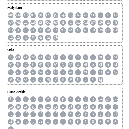
Malyalam
അ
ആ
ഇ
ഈ
ഉ
ഊ
ഋ
എ
ഏ
ഐ
ഒ
ഓ
ഔ
ക
ഖ
ഗ
ഘ
ച
ഛ
ജ
ഝ
ഞ
ട
ഠ
ഡ
ഢ
ണ
ത
ഥ
ദ
ധ
ന
പ
ഫ
ബ
ഭ
മ
യ
ര
റ
ല
വ
ശ
ഷ
സ
ഹ
൧
൪
൫
൭
൮
൯
Odia
ଅ
ଆ
ଇ
ଈ
ଉ
ଊ
ଋ
ଏ
ଐ
ଓ
ଔ
କ
ଖ
ଗ
ଘ
ଙ
ଚ
ଛ
ଜ
ଝ
ଞ
ଟ
ଠ
ଡ
ଢ
ଣ
ତ
ଥ
ଦ
ଧ
ନ
ପ
ଫ
ବ
ଭ
ମ
ଯ
ର
ଲ
ଳ
ଶ
ଷ
ସ
ହ
ଡ଼
ଢ଼
ୟ
୦
୧
୨
୩
୪
୫
୬
୭
୮
୯
ୱ
Perso-Arabic
ص
ش
س
ز
ر
ذ
د
خ
ح
ج
ث
ت
ب
ا
آ
و
ه
ن
م
ل
ك
ق
ف
غ
ع
ظ
ط
ض
ک
ژ
ڑ
ڈ
چ
پ
ٹ
ٲ
ٮ
گ
ھ
ہ
ۄ
ی
ے
۔
۱
۳
۴
۵
۶
۷
۸