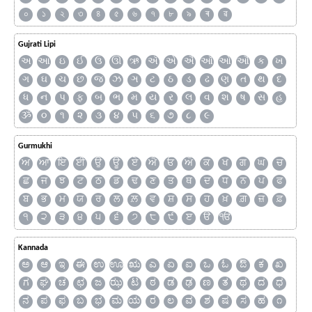
০
১
২
৩
৪
৫
৬
৭
৮
৯
ৰ
ৱ
Gujrati Lipi
અ
આ
ઇ
ઈ
ઉ
ઊ
ઋ
ઍ
એ
ઐ
ઑ
ઓ
ઔ
ક
ખ
ગ
ઘ
ચ
છ
જ
ઝ
ઞ
ટ
ઠ
ડ
ઢ
ણ
ત
થ
દ
ધ
ન
પ
ફ
બ
ભ
મ
ય
ર
લ
વ
શ
ષ
સ
હ
ૐ
૦
૧
૨
૩
૪
૫
૬
૭
૮
૯
Gurmukhi
ਅ
ਆ
ਇ
ਈ
ਉ
ਊ
ਏ
ਐ
ਓ
ਔ
ਕ
ਖ
ਗ
ਘ
ਚ
ਛ
ਜ
ਝ
ਟ
ਠ
ਡ
ਢ
ਣ
ਤ
ਥ
ਦ
ਧ
ਨ
ਪ
ਫ
ਬ
ਭ
ਮ
ਯ
ਰ
ਲ
ਲ਼
ਵ
ਸ਼
ਸ
ਹ
ਖ਼
ਗ਼
ਜ਼
ਫ਼
੧
੨
੩
੪
੫
੬
੭
੮
੯
ੲ
ੳ
ੴ
Kannada
ಅ
ಆ
ಇ
ಈ
ಉ
ಊ
ಋ
ಎ
ಏ
ಐ
ಒ
ಓ
ಔ
ಕ
ಖ
ಗ
ಘ
ಚ
ಛ
ಜ
ಝ
ಟ
ಠ
ಡ
ಢ
ಣ
ತ
ಥ
ದ
ಧ
ನ
ಪ
ಫ
ಬ
ಭ
ಮ
ಯ
ರ
ಲ
ವ
ಶ
ಷ
ಸ
ಹ
೧