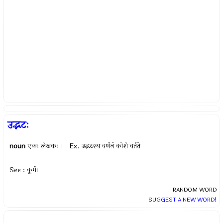
उद्भटः
noun
एकः लेखकः । Ex.
उद्भटस्य वर्णनं कोशे वर्तते
See : कूर्मः
RANDOM WORD
SUGGEST A NEW WORD!