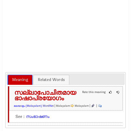
Meaning
Related Words
സല്ലാപോചിതമായ
Rate this meaning
ഭാഷാപ്രയോഗം
മലയാളം (Malayalam) WordNet
| Malayalam
Malayalam |
|
See :
സംഭാഷണം