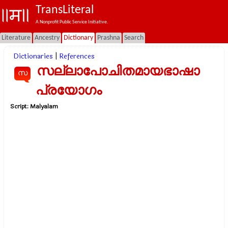
TransLiteral
A Nonprofit Public Service Initiative.
Literature
Ancestry
Dictionary
Prashna
Search
Dictionaries
|
References
സല്ലാപോചിതമായഭാഷാ
സ
പ്രയോഗം
Script:
Malyalam