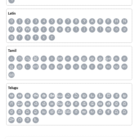
۹
Latin
0
1
2
3
4
5
6
7
8
9
A
B
F
H
N
U
V
W
Y
c
d
e
g
i
j
k
l
m
o
p
q
r
s
t
x
z
Tamil
ஃ
அ
ஆ
இ
ஈ
உ
ஊ
எ
ஏ
ஐ
ஒ
ஓ
ஔ
க
ச
ஜ
ஞ
ட
ண
த
ந
ன
ப
ம
ய
ர
ல
வ
ஷ
ஸ
ஹ
Telugu
అ
ఆ
ఇ
ఈ
ఉ
ఊ
ఋ
ఎ
ఏ
ఐ
ఒ
ఓ
ఔ
క
ఖ
గ
ఘ
ఙ
చ
ఛ
జ
ఝ
ట
ఠ
డ
ఢ
ణ
త
థ
ద
ధ
న
ప
ఫ
బ
భ
మ
య
ర
ఱ
ల
వ
శ
ష
స
హ
౧
౩
౬