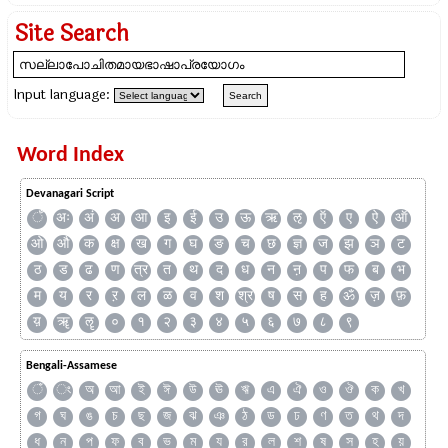
Site Search
Input language:
Word Index
Devanagari Script
ँ
अः
अं
अ
आ
इ
ई
उ
ऊ
ऋ
ऌ
ऍ
ए
ऐ
ऑ
ओ
औ
क
क्ष
ख
ग
घ
ङ
च
छ
ज्ञ
ज
झ
ञ
ट
ठ
ड
ढ
ण
त्र
त
थ
द
ध
न
ऩ
प
फ
ब
भ
म
य
र
ऱ
ल
ळ
व
श
श्र
ष
स
ह
ॐ
ज़
फ़
य़
ॠ
ॡ
०
१
२
३
४
५
६
७
८
९
Bengali-Assamese
ঁ
ং
অ
আ
ই
ঈ
উ
ঊ
ঋ
এ
ঐ
ও
ঔ
ক
খ
গ
ঘ
ঙ
চ
ছ
জ
ঝ
ঞ
ঠ
ড
ঢ
ণ
ত
থ
দ
ধ
ন
প
ফ
ব
ভ
ম
য
র
ল
শ
ষ
স
হ
য়