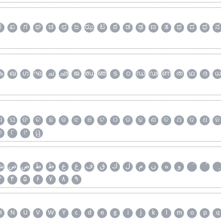
ಕ
ಖ
ಗ
ಘ
ಚ
ಛ
ಜ
ಝ
ಟ
ಠ
ಡ
ಢ
ಣ
ತ
ಥ
ದ
ಧ
ನ
ക
ഖ
ഗ
ഘ
ച
ഛ
ജ
ഝ
ഞ
ട
ഠ
ഡ
ഢ
ണ
ത
ഥ
ദ
ധ
ଗ
ଘ
ଙ
ଚ
ଛ
ଜ
ଝ
ଞ
ଟ
ଠ
ଡ
ଢ
ଣ
ତ
ଥ
ଦ
ଧ
ନ
୭
୮
୯
ୱ
و
ه
ن
م
ل
ك
ق
ف
غ
ع
ظ
ط
ض
ص
ش
۳
۴
۵
۶
۷
۸
۹
H
N
U
V
W
Y
c
d
e
g
i
j
k
l
m
o
p
q