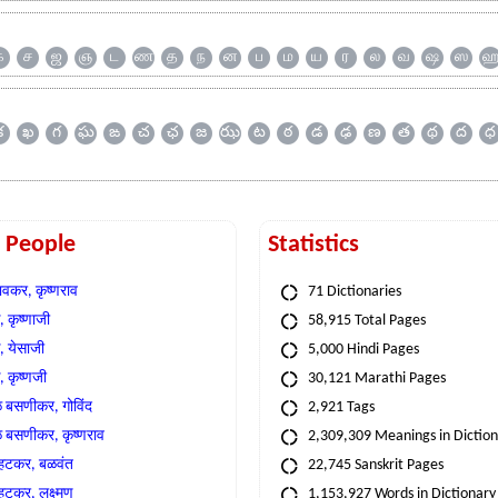
க
ச
ஜ
ஞ
ட
ண
த
ந
ன
ப
ம
ய
ர
ல
வ
ஷ
ஸ
క
ఖ
గ
ఘ
ఙ
చ
ఛ
జ
ఝ
ట
ఠ
డ
ఢ
ణ
త
థ
ద
ధ
t People
Statistics
वकर, कृष्णराव
71 Dictionaries
 कृष्णाजी
58,915 Total Pages
, येसाजी
5,000 Hindi Pages
, कृष्णजी
30,121 Marathi Pages
े बसणीकर, गोविंद
2,921 Tags
े बसणीकर, कृष्णराव
2,309,309 Meanings in Dictio
्हटकर, बळवंत
22,745 Sanskrit Pages
्हटकर, लक्ष्मण
1,153,927 Words in Dictionary