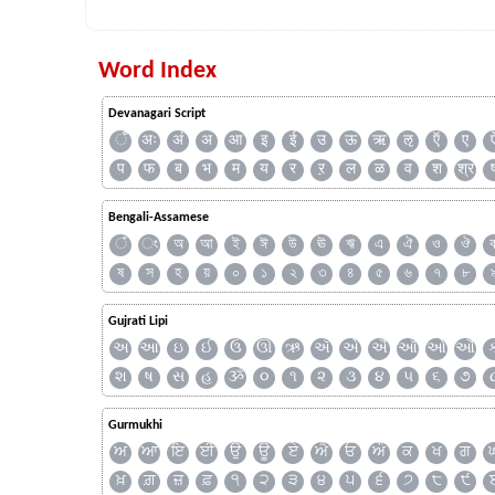
Word Index
Devanagari Script
ँ
अः
अं
अ
आ
इ
ई
उ
ऊ
ऋ
ऌ
ऍ
ए
प
फ
ब
भ
म
य
र
ऱ
ल
ळ
व
श
श्र
Bengali-Assamese
ঁ
ং
অ
আ
ই
ঈ
উ
ঊ
ঋ
এ
ঐ
ও
ঔ
ষ
স
হ
য়
০
১
২
৩
৪
৫
৬
৭
৮
Gujrati Lipi
અ
આ
ઇ
ઈ
ઉ
ઊ
ઋ
ઍ
એ
ઐ
ઑ
ઓ
ઔ
શ
ષ
સ
હ
ૐ
૦
૧
૨
૩
૪
૫
૬
૭
Gurmukhi
ਅ
ਆ
ਇ
ਈ
ਉ
ਊ
ਏ
ਐ
ਓ
ਔ
ਕ
ਖ
ਗ
ਖ਼
ਗ਼
ਜ਼
ਫ਼
੧
੨
੩
੪
੫
੬
੭
੮
੯