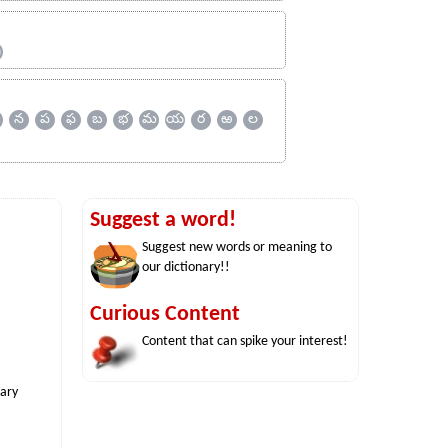
ஹ
న
ప
ఫ
బ
భ
మ
య
ర
ఱ
ల
Suggest a word!
Suggest new words or meaning to
our dictionary!!
Curious Content
Content that can spike your interest!
nary