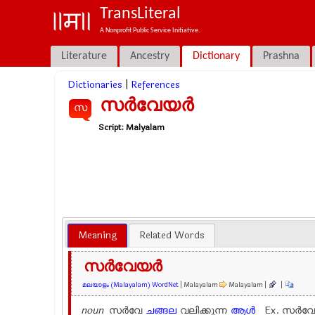
TransLiteral
A Nonprofit Public Service Initiative.
Literature
Ancestry
Dictionary
Prashna
Dictionaries
|
References
സര്‍വേയര്‍
സ
Script:
Malyalam
Meaning
Related Words
സര്‍വേയര്‍
മലയാളം (Malayalam) WordNet
| Malayalam
Malayalam |
|
noun
സര്‍വേ
ചങ്ങല
വലിക്കുന്ന
ആള്‍
Ex.
സര്‍വേ