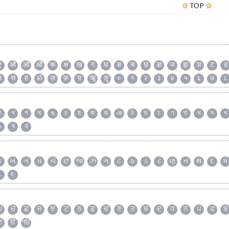
TOP
ऐ
ऑ
ओ
औ
क
क्ष
ख
ग
घ
ङ
च
छ
ज्ञ
ज
झ
ञ
ट
ठ
ष
स
ह
ॐ
ज़
फ़
य़
ॠ
ॡ
०
१
२
३
४
५
६
७
८
ক
খ
গ
ঘ
ঙ
চ
ছ
জ
ঝ
ঞ
ঠ
ড
ঢ
ণ
ত
থ
দ
ধ
৯
ৰ
ৱ
ક
ખ
ગ
ઘ
ચ
છ
જ
ઝ
ઞ
ટ
ઠ
ડ
ઢ
ણ
ત
થ
દ
ધ
૮
૯
ਘ
ਚ
ਛ
ਜ
ਝ
ਟ
ਠ
ਡ
ਢ
ਣ
ਤ
ਥ
ਦ
ਧ
ਨ
ਪ
ਫ
ਬ
ੲ
ੳ
ੴ