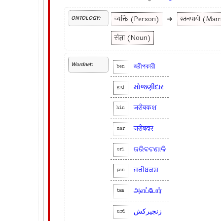
व्यक्ति (Person)
➜
स्तनपायी (Ma
ONTOLOGY:
संज्ञा (Noun)
Wordnet:
জরীপকারী
ben
મોજણીદાર
guj
जरीबकश
hin
जरीबदार
mar
ଜରିବଟଣାଳି
ori
ਜਰੀਬਕਸ਼
pan
அளப்போர்
tam
زنجیرکش
urd