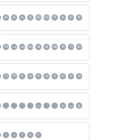
ಪ
ಫ
ಬ
ಭ
ಮ
ಯ
ರ
ಲ
ವ
ಶ
ന
പ
ഫ
ബ
ഭ
മ
യ
ര
റ
ല
ପ
ଫ
ବ
ଭ
ମ
ଯ
ର
ଲ
ଳ
ଶ
چ
پ
ٹ
ٲ
ٮ
r
s
t
x
z