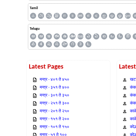
Tamil
ஃ
அ
ஆ
இ
ஈ
உ
ஊ
எ
ஏ
ஐ
ஒ
ஓ
ஔ
Telugu
అ
ఆ
ఇ
ఈ
ఉ
ఊ
ఋ
ఎ
ఏ
ఐ
ఒ
ఓ
ఔ
వ
శ
ష
స
హ
౧
౩
౬
Latest Pages
Lates
मन्त्र - ४०१ ते ४५०
खटा
मन्त्र - ३५१ ते ४००
कंक,
मन्त्र - ३०१ ते ३५०
कंक
मन्त्र - २५१ ते ३००
कंक
मन्त्र - २०१ ते २५०
काळ
मन्त्र - १५१ ते २००
काळ
मन्त्र - १०१ ते १५०
कोल
मन्त्र - ५१ ते १००
कोल