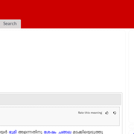
Search
Rate this meaning
യര്‍
ഭൂമി
അളന്നതിനു
ശേഷം
ചങ്ങല
മടക്കിയെടുത്തു