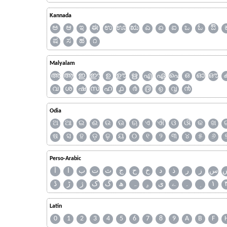
Kannada
ಅ
ಆ
ಇ
ಈ
ಉ
ಊ
ಋ
ಎ
ಏ
ಐ
ಒ
ಓ
ಔ
ಷ
ಸ
ಹ
೧
Malyalam
അ
ആ
ഇ
ഈ
ഉ
ഊ
ഋ
എ
ഏ
ഐ
ഒ
ഓ
ഔ
വ
ശ
ഷ
സ
ഹ
൧
൪
൫
൭
൮
൯
Odia
ଅ
ଆ
ଇ
ଈ
ଉ
ଊ
ଋ
ଏ
ଐ
ଓ
ଔ
କ
ଖ
ଷ
ସ
ହ
ଡ଼
ଢ଼
ୟ
୦
୧
୨
୩
୪
୫
୬
Perso-Arabic
س
ز
ر
ذ
د
خ
ح
ج
ث
ت
ب
ا
آ
ڈ
ڑ
ژ
ک
گ
ھ
ہ
ۄ
ی
ے
۔
۱
Latin
0
1
2
3
4
5
6
7
8
9
A
B
F