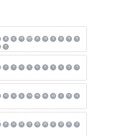
ड
ढ
ण
त्र
त
थ
द
ध
न
ऩ
९
ন
প
ফ
ব
ভ
ম
য
র
ল
শ
ન
પ
ફ
બ
ભ
મ
ય
ર
લ
વ
ਭ
ਮ
ਯ
ਰ
ਲ
ਲ਼
ਵ
ਸ਼
ਸ
ਹ