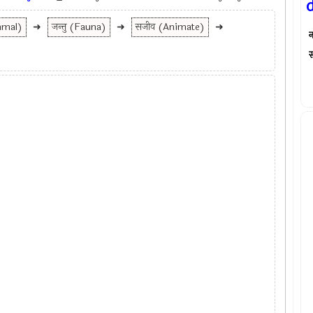
mmal)
➜
जन्तु (Fauna)
➜
सजीव (Animate)
➜
न
स्