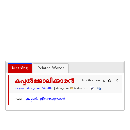
Meaning
Related Words
കപ്പൽജോലിക്കാരൻ
Rate this meaning
മലയാളം (Malayalam) WordNet
| Malayalam
Malayalam |
|
See :
കപ്പല്‍
ജീവനക്കാരന്‍