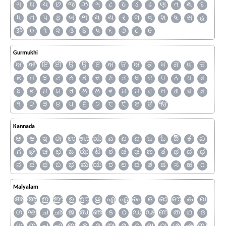
ગ
ઘ
ચ
છ
જ
ઝ
ઞ
ટ
ઠ
ડ
ઢ
ણ
ત
થ
દ
ધ
ન
પ
ફ
બ
ભ
મ
ય
ર
લ
વ
શ
ષ
સ
હ
ૐ
૦
૧
૨
૩
૪
૫
૬
૭
૮
૯
Gurmukhi
ਅ
ਆ
ਇ
ਈ
ਉ
ਊ
ਏ
ਐ
ਓ
ਔ
ਕ
ਖ
ਗ
ਘ
ਚ
ਛ
ਜ
ਝ
ਟ
ਠ
ਡ
ਢ
ਣ
ਤ
ਥ
ਦ
ਧ
ਨ
ਪ
ਫ
ਬ
ਭ
ਮ
ਯ
ਰ
ਲ
ਲ਼
ਵ
ਸ਼
ਸ
ਹ
ਖ਼
ਗ਼
ਜ਼
ਫ਼
੧
੨
੩
੪
੫
੬
੭
੮
੯
ੲ
ੳ
ੴ
Kannada
ಅ
ಆ
ಇ
ಈ
ಉ
ಊ
ಋ
ಎ
ಏ
ಐ
ಒ
ಓ
ಔ
ಕ
ಖ
ಗ
ಘ
ಚ
ಛ
ಜ
ಝ
ಟ
ಠ
ಡ
ಢ
ಣ
ತ
ಥ
ದ
ಧ
ನ
ಪ
ಫ
ಬ
ಭ
ಮ
ಯ
ರ
ಲ
ವ
ಶ
ಷ
ಸ
ಹ
೧
Malyalam
അ
ആ
ഇ
ഈ
ഉ
ഊ
ഋ
എ
ഏ
ഐ
ഒ
ഓ
ഔ
ക
ഖ
ഗ
ഘ
ച
ഛ
ജ
ഝ
ഞ
ട
ഠ
ഡ
ഢ
ണ
ത
ഥ
ദ
ധ
ന
പ
ഫ
ബ
ഭ
മ
യ
ര
റ
ല
വ
ശ
ഷ
സ