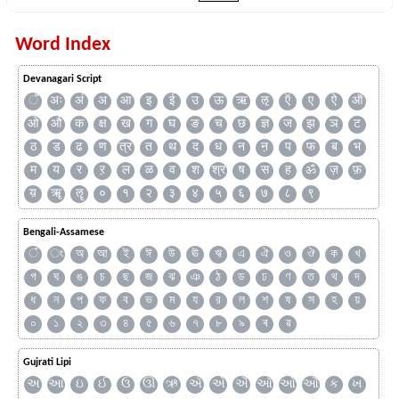
Word Index
Devanagari Script
ँ
अः
अं
अ
आ
इ
ई
उ
ऊ
ऋ
ऌ
ऍ
ए
ऐ
ऑ
ओ
औ
क
क्ष
ख
ग
घ
ङ
च
छ
ज्ञ
ज
झ
ञ
ट
ठ
ड
ढ
ण
त्र
त
थ
द
ध
न
ऩ
प
फ
ब
भ
म
य
र
ऱ
ल
ळ
व
श
श्र
ष
स
ह
ॐ
ज़
फ़
य़
ॠ
ॡ
०
१
२
३
४
५
६
७
८
९
Bengali-Assamese
ঁ
ং
অ
আ
ই
ঈ
উ
ঊ
ঋ
এ
ঐ
ও
ঔ
ক
খ
গ
ঘ
ঙ
চ
ছ
জ
ঝ
ঞ
ঠ
ড
ঢ
ণ
ত
থ
দ
ধ
ন
প
ফ
ব
ভ
ম
য
র
ল
শ
ষ
স
হ
য়
০
১
২
৩
৪
৫
৬
৭
৮
৯
ৰ
ৱ
Gujrati Lipi
અ
આ
ઇ
ઈ
ઉ
ઊ
ઋ
ઍ
એ
ઐ
ઑ
ઓ
ઔ
ક
ખ