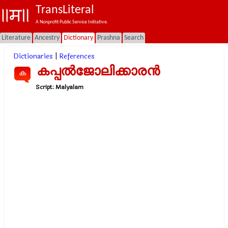
TransLiteral
A Nonprofit Public Service Initiative.
Literature
Ancestry
Dictionary
Prashna
Search
Dictionaries
|
References
കപ്പൽജോലിക്കാരൻ
ക
Script:
Malyalam