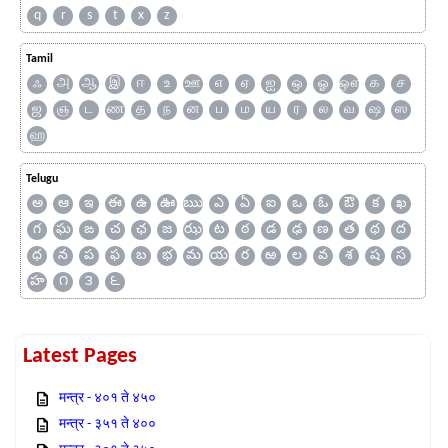
q
r
s
t
x
z
Tamil
ஃ
அ
ஆ
இ
ஈ
உ
ஊ
எ
ஏ
ஐ
ஒ
ஓ
ஔ
க
ச
ஜ
ஞ
ட
ண
த
ந
ன
ப
ம
ய
ர
ல
வ
ஷ
ஸ
ஹ
Telugu
అ
ఆ
ఇ
ఈ
ఉ
ఊ
ఋ
ఎ
ఏ
ఐ
ఒ
ఓ
ఔ
క
ఖ
గ
ఘ
ఙ
చ
ఛ
జ
ఝ
ట
ఠ
డ
ఢ
ణ
త
థ
ద
ధ
న
ప
ఫ
బ
భ
మ
య
ర
ఱ
ల
వ
శ
ష
స
హ
౧
౩
౬
Latest Pages
मन्त्र - ४०१ ते ४५०
मन्त्र - ३५१ ते ४००