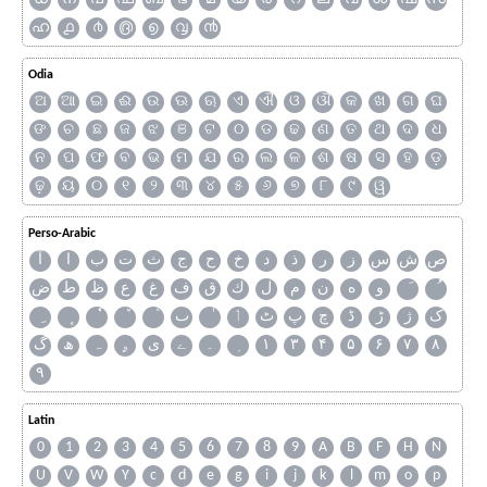
ഹ
൧
൪
൫
൭
൮
൯
Odia
ଅ
ଆ
ଇ
ଈ
ଉ
ଊ
ଋ
ଏ
ଐ
ଓ
ଔ
କ
ଖ
ଗ
ଘ
ଙ
ଚ
ଛ
ଜ
ଝ
ଞ
ଟ
ଠ
ଡ
ଢ
ଣ
ତ
ଥ
ଦ
ଧ
ନ
ପ
ଫ
ବ
ଭ
ମ
ଯ
ର
ଲ
ଳ
ଶ
ଷ
ସ
ହ
ଡ଼
ଢ଼
ୟ
୦
୧
୨
୩
୪
୫
୬
୭
୮
୯
ୱ
Perso-Arabic
ص
ش
س
ز
ر
ذ
د
خ
ح
ج
ث
ت
ب
ا
آ
و
ه
ن
م
ل
ك
ق
ف
غ
ع
ظ
ط
ض
ک
ژ
ڑ
ڈ
چ
پ
ٹ
ٲ
ٮ
گ
ھ
ہ
ۄ
ی
ے
۔
۱
۳
۴
۵
۶
۷
۸
۹
Latin
0
1
2
3
4
5
6
7
8
9
A
B
F
H
N
U
V
W
Y
c
d
e
g
i
j
k
l
m
o
p