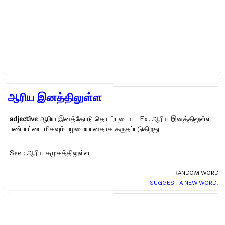
ஆரிய இனத்திலுள்ள
adjective
ஆரிய இனத்தோடு தொடர்புடைய Ex.
ஆரிய இனத்திலுள்ள
பண்பாட்டை மிகவும் பழமையானதாக கருதப்படுகிறது
See : ஆரிய சமுகத்திலுள்ள
RANDOM WORD
SUGGEST A NEW WORD!