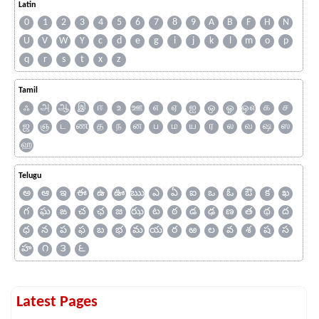
Latin
0
1
2
3
4
5
6
7
8
9
A
B
F
H
N
U
V
W
Y
c
d
e
g
i
j
k
l
m
o
p
q
r
s
t
x
z
Tamil
ஃ
அ
ஆ
இ
ஈ
உ
ஊ
எ
ஏ
ஐ
ஒ
ஓ
ஔ
க
ச
ஜ
ஞ
ட
ண
த
ந
ன
ப
ம
ய
ர
ல
வ
ஷ
ஸ
ஹ
Telugu
అ
ఆ
ఇ
ఈ
ఉ
ఊ
ఋ
ఎ
ఏ
ఐ
ఒ
ఓ
ఔ
క
ఖ
గ
ఘ
ఙ
చ
ఛ
జ
ఝ
ట
ఠ
డ
ఢ
ణ
త
థ
ద
ధ
న
ప
ఫ
బ
భ
మ
య
ర
ఱ
ల
వ
శ
ష
స
హ
౧
౩
౬
Latest Pages