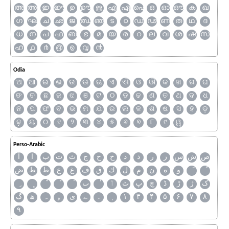
അ
ആ
ഇ
ഈ
ഉ
ഊ
ഋ
എ
ഏ
ഐ
ഒ
ഓ
ഔ
ക
ഖ
ഗ
ഘ
ച
ഛ
ജ
ഝ
ഞ
ട
ഠ
ഡ
ഢ
ണ
ത
ഥ
ദ
ധ
ന
പ
ഫ
ബ
ഭ
മ
യ
ര
റ
ല
വ
ശ
ഷ
സ
ഹ
൧
൪
൫
൭
൮
൯
Odia
ଅ
ଆ
ଇ
ଈ
ଉ
ଊ
ଋ
ଏ
ଐ
ଓ
ଔ
କ
ଖ
ଗ
ଘ
ଙ
ଚ
ଛ
ଜ
ଝ
ଞ
ଟ
ଠ
ଡ
ଢ
ଣ
ତ
ଥ
ଦ
ଧ
ନ
ପ
ଫ
ବ
ଭ
ମ
ଯ
ର
ଲ
ଳ
ଶ
ଷ
ସ
ହ
ଡ଼
ଢ଼
ୟ
୦
୧
୨
୩
୪
୫
୬
୭
୮
୯
ୱ
Perso-Arabic
ص
ش
س
ز
ر
ذ
د
خ
ح
ج
ث
ت
ب
ا
آ
و
ه
ن
م
ل
ك
ق
ف
غ
ع
ظ
ط
ض
ک
ژ
ڑ
ڈ
چ
پ
ٹ
ٲ
ٮ
گ
ھ
ہ
ۄ
ی
ے
۔
۱
۳
۴
۵
۶
۷
۸
۹