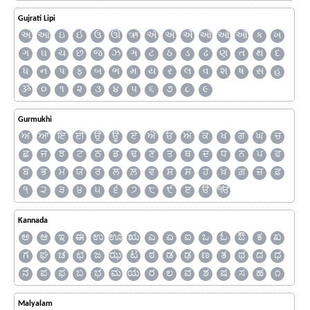
Gujrati Lipi
અ
આ
ઇ
ઈ
ઉ
ઊ
ઋ
ઍ
એ
ઐ
ઑ
ઓ
ઔ
ક
ખ
ગ
ઘ
ચ
છ
જ
ઝ
ઞ
ટ
ઠ
ડ
ઢ
ણ
ત
થ
દ
ધ
ન
પ
ફ
બ
ભ
મ
ય
ર
લ
વ
શ
ષ
સ
હ
ૐ
૦
૧
૨
૩
૪
૫
૬
૭
૮
૯
Gurmukhi
ਅ
ਆ
ਇ
ਈ
ਉ
ਊ
ਏ
ਐ
ਓ
ਔ
ਕ
ਖ
ਗ
ਘ
ਚ
ਛ
ਜ
ਝ
ਟ
ਠ
ਡ
ਢ
ਣ
ਤ
ਥ
ਦ
ਧ
ਨ
ਪ
ਫ
ਬ
ਭ
ਮ
ਯ
ਰ
ਲ
ਲ਼
ਵ
ਸ਼
ਸ
ਹ
ਖ਼
ਗ਼
ਜ਼
ਫ਼
੧
੨
੩
੪
੫
੬
੭
੮
੯
ੲ
ੳ
ੴ
Kannada
ಅ
ಆ
ಇ
ಈ
ಉ
ಊ
ಋ
ಎ
ಏ
ಐ
ಒ
ಓ
ಔ
ಕ
ಖ
ಗ
ಘ
ಚ
ಛ
ಜ
ಝ
ಟ
ಠ
ಡ
ಢ
ಣ
ತ
ಥ
ದ
ಧ
ನ
ಪ
ಫ
ಬ
ಭ
ಮ
ಯ
ರ
ಲ
ವ
ಶ
ಷ
ಸ
ಹ
೧
Malyalam