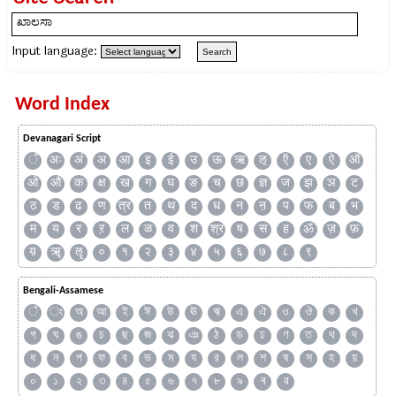
Input language:
Word Index
Devanagari Script
ँ
अः
अं
अ
आ
इ
ई
उ
ऊ
ऋ
ऌ
ऍ
ए
ऐ
ऑ
ओ
औ
क
क्ष
ख
ग
घ
ङ
च
छ
ज्ञ
ज
झ
ञ
ट
ठ
ड
ढ
ण
त्र
त
थ
द
ध
न
ऩ
प
फ
ब
भ
म
य
र
ऱ
ल
ळ
व
श
श्र
ष
स
ह
ॐ
ज़
फ़
य़
ॠ
ॡ
०
१
२
३
४
५
६
७
८
९
Bengali-Assamese
ঁ
ং
অ
আ
ই
ঈ
উ
ঊ
ঋ
এ
ঐ
ও
ঔ
ক
খ
গ
ঘ
ঙ
চ
ছ
জ
ঝ
ঞ
ঠ
ড
ঢ
ণ
ত
থ
দ
ধ
ন
প
ফ
ব
ভ
ম
য
র
ল
শ
ষ
স
হ
য়
০
১
২
৩
৪
৫
৬
৭
৮
৯
ৰ
ৱ