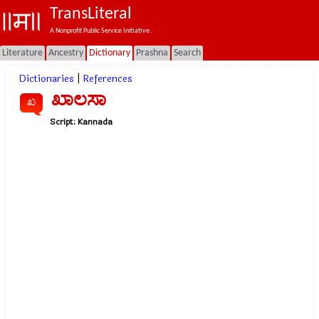
TransLiteral
A Nonprofit Public Service Initiative.
Literature
Ancestry
Dictionary
Prashna
Search
Dictionaries
|
References
ಖಾಲಸಾ
ಖ
Script:
Kannada