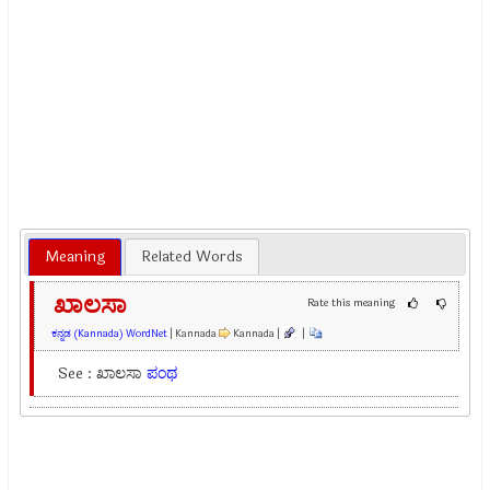
Meaning
Related Words
ಖಾಲಸಾ
Rate this meaning
ಕನ್ನಡ (Kannada) WordNet
| Kannada
Kannada |
|
See : ಖಾಲಸಾ
ಪಂಥ