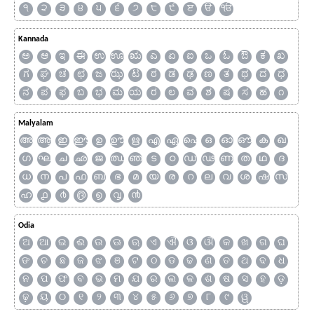
੧
੨
੩
੪
੫
੬
੭
੮
੯
ੲ
ੳ
ੴ
Kannada
ಅ
ಆ
ಇ
ಈ
ಉ
ಊ
ಋ
ಎ
ಏ
ಐ
ಒ
ಓ
ಔ
ಕ
ಖ
ಗ
ಘ
ಚ
ಛ
ಜ
ಝ
ಟ
ಠ
ಡ
ಢ
ಣ
ತ
ಥ
ದ
ಧ
ನ
ಪ
ಫ
ಬ
ಭ
ಮ
ಯ
ರ
ಲ
ವ
ಶ
ಷ
ಸ
ಹ
೧
Malyalam
അ
ആ
ഇ
ഈ
ഉ
ഊ
ഋ
എ
ഏ
ഐ
ഒ
ഓ
ഔ
ക
ഖ
ഗ
ഘ
ച
ഛ
ജ
ഝ
ഞ
ട
ഠ
ഡ
ഢ
ണ
ത
ഥ
ദ
ധ
ന
പ
ഫ
ബ
ഭ
മ
യ
ര
റ
ല
വ
ശ
ഷ
സ
ഹ
൧
൪
൫
൭
൮
൯
Odia
ଅ
ଆ
ଇ
ଈ
ଉ
ଊ
ଋ
ଏ
ଐ
ଓ
ଔ
କ
ଖ
ଗ
ଘ
ଙ
ଚ
ଛ
ଜ
ଝ
ଞ
ଟ
ଠ
ଡ
ଢ
ଣ
ତ
ଥ
ଦ
ଧ
ନ
ପ
ଫ
ବ
ଭ
ମ
ଯ
ର
ଲ
ଳ
ଶ
ଷ
ସ
ହ
ଡ଼
ଢ଼
ୟ
୦
୧
୨
୩
୪
୫
୬
୭
୮
୯
ୱ