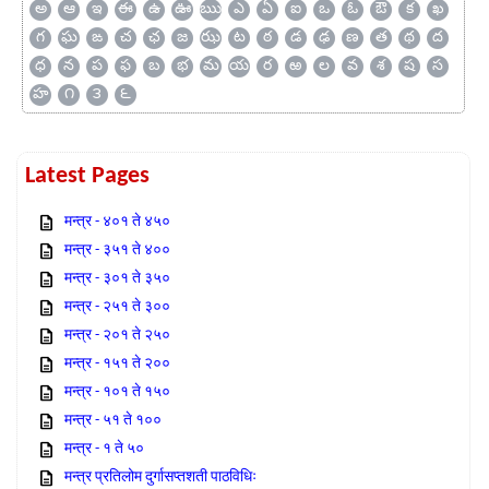
అ
ఆ
ఇ
ఈ
ఉ
ఊ
ఋ
ఎ
ఏ
ఐ
ఒ
ఓ
ఔ
క
ఖ
గ
ఘ
ఙ
చ
ఛ
జ
ఝ
ట
ఠ
డ
ఢ
ణ
త
థ
ద
ధ
న
ప
ఫ
బ
భ
మ
య
ర
ఱ
ల
వ
శ
ష
స
హ
౧
౩
౬
Latest Pages
मन्त्र - ४०१ ते ४५०
मन्त्र - ३५१ ते ४००
मन्त्र - ३०१ ते ३५०
मन्त्र - २५१ ते ३००
मन्त्र - २०१ ते २५०
मन्त्र - १५१ ते २००
मन्त्र - १०१ ते १५०
मन्त्र - ५१ ते १००
मन्त्र - १ ते ५०
मन्त्र प्रतिलोम दुर्गासप्तशती पाठविधिः