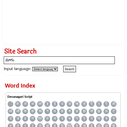
Site Search
Input language:
Word Index
Devanagari Script
ँ
अः
अं
अ
आ
इ
ई
उ
ऊ
ऋ
ऌ
ऍ
ए
ऐ
ऑ
ओ
औ
क
क्ष
ख
ग
घ
ङ
च
छ
ज्ञ
ज
झ
ञ
ट
ठ
ड
ढ
ण
त्र
त
थ
द
ध
न
ऩ
प
फ
ब
भ
म
य
र
ऱ
ल
ळ
व
श
श्र
ष
स
ह
ॐ
ज़
फ़