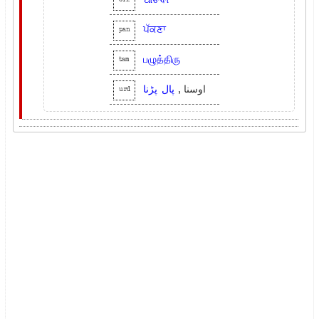
ori
ਪੱਕਣਾ
pan
பழுத்திரு
tam
اوسنا ,
پال
پڑنا
urd