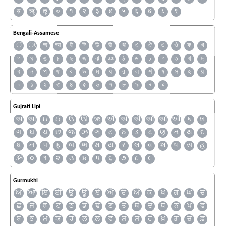
य़
ॠ
ॡ
०
१
२
३
४
५
६
७
८
९
Bengali-Assamese
ঁ
ং
অ
আ
ই
ঈ
উ
ঊ
ঋ
এ
ঐ
ও
ঔ
ক
খ
গ
ঘ
ঙ
চ
ছ
জ
ঝ
ঞ
ঠ
ড
ঢ
ণ
ত
থ
দ
ধ
ন
প
ফ
ব
ভ
ম
য
র
ল
শ
ষ
স
হ
য়
০
১
২
৩
৪
৫
৬
৭
৮
৯
ৰ
ৱ
Gujrati Lipi
અ
આ
ઇ
ઈ
ઉ
ઊ
ઋ
ઍ
એ
ઐ
ઑ
ઓ
ઔ
ક
ખ
ગ
ઘ
ચ
છ
જ
ઝ
ઞ
ટ
ઠ
ડ
ઢ
ણ
ત
થ
દ
ધ
ન
પ
ફ
બ
ભ
મ
ય
ર
લ
વ
શ
ષ
સ
હ
ૐ
૦
૧
૨
૩
૪
૫
૬
૭
૮
૯
Gurmukhi
ਅ
ਆ
ਇ
ਈ
ਉ
ਊ
ਏ
ਐ
ਓ
ਔ
ਕ
ਖ
ਗ
ਘ
ਚ
ਛ
ਜ
ਝ
ਟ
ਠ
ਡ
ਢ
ਣ
ਤ
ਥ
ਦ
ਧ
ਨ
ਪ
ਫ
ਬ
ਭ
ਮ
ਯ
ਰ
ਲ
ਲ਼
ਵ
ਸ਼
ਸ
ਹ
ਖ਼
ਗ਼
ਜ਼
ਫ਼