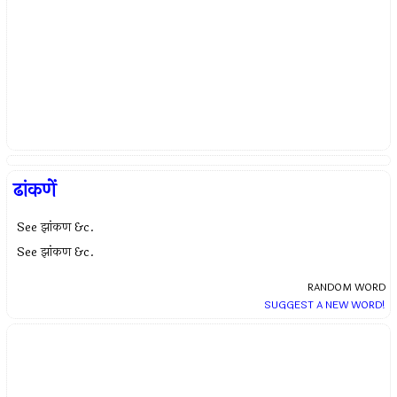
ढांकणें
See झांकण &c.
See झांकण &c.
RANDOM WORD
SUGGEST A NEW WORD!