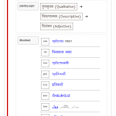
गुणसूचक (Qualitative)
➜
ONTOLOGY:
विवरणात्मक (Descriptive)
➜
विशेषण (Adjective)
Wordnet:
প্রতিশোধ
পৰায়ণ
asm
फिनसाजा
लाग्रा
bd
প্রতিশোধকামী
ben
પ્રતિકારી
guj
प्रतिकारी
hin
ಸೇಡುತೀರುವ
kan
بدلہٕ ہٮ۪نہٕ
وول
kas