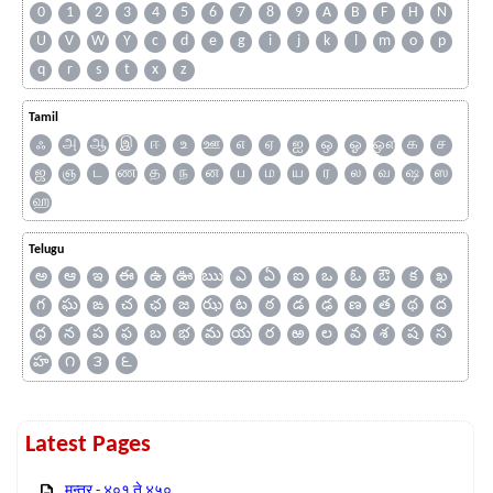
0
1
2
3
4
5
6
7
8
9
A
B
F
H
N
U
V
W
Y
c
d
e
g
i
j
k
l
m
o
p
q
r
s
t
x
z
Tamil
ஃ
அ
ஆ
இ
ஈ
உ
ஊ
எ
ஏ
ஐ
ஒ
ஓ
ஔ
க
ச
ஜ
ஞ
ட
ண
த
ந
ன
ப
ம
ய
ர
ல
வ
ஷ
ஸ
ஹ
Telugu
అ
ఆ
ఇ
ఈ
ఉ
ఊ
ఋ
ఎ
ఏ
ఐ
ఒ
ఓ
ఔ
క
ఖ
గ
ఘ
ఙ
చ
ఛ
జ
ఝ
ట
ఠ
డ
ఢ
ణ
త
థ
ద
ధ
న
ప
ఫ
బ
భ
మ
య
ర
ఱ
ల
వ
శ
ష
స
హ
౧
౩
౬
Latest Pages
मन्त्र - ४०१ ते ४५०