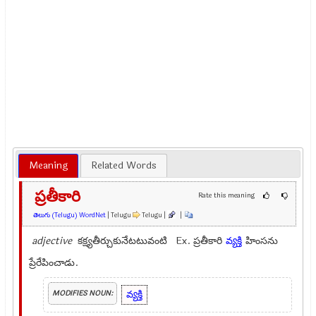
Meaning
Related Words
ప్రతీకారి
Rate this meaning
తెలుగు (Telugu) WordNet
| Telugu
Telugu |
|
adjective
కక్ష్యతీర్చుకునేటటువంటి Ex.
ప్రతీకారి
వ్యక్తి
హింసను
ప్రేరేపించాడు.
వ్యక్తి
MODIFIES NOUN: