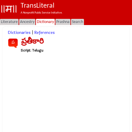
TransLiteral
A Nonprofit Public Service Initiative.
Literature
Ancestry
Dictionary
Prashna
Search
Dictionaries
|
References
ప్రతీకారి
ప
Script:
Telugu