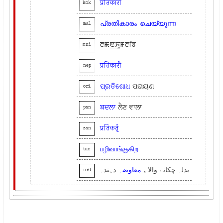
प्रतिकारी
kok
പ്രതികാരം
ചെയ്യുന്ന
mal
ꯂꯃꯟ꯭ꯈꯨꯝꯂꯤꯕ
mni
प्रतिकारी
nep
ପ୍ରତିଶୋଧ
ପରାୟଣ
ori
ਬਦਲਾ
ਲੈਣ ਵਾਲਾ
pan
प्रतिकर्तृ
san
பழிவாங்குகிற
tam
بدلہ چکانے والا ,
معاوضہ
دہندہ
urd