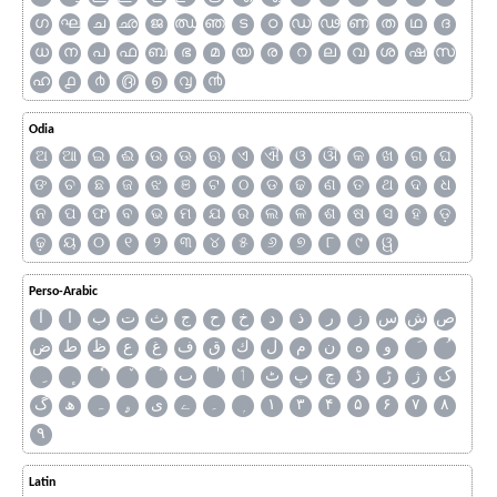
ഗ
ഘ
ച
ഛ
ജ
ഝ
ഞ
ട
ഠ
ഡ
ഢ
ണ
ത
ഥ
ദ
ധ
ന
പ
ഫ
ബ
ഭ
മ
യ
ര
റ
ല
വ
ശ
ഷ
സ
ഹ
൧
൪
൫
൭
൮
൯
Odia
ଅ
ଆ
ଇ
ଈ
ଉ
ଊ
ଋ
ଏ
ଐ
ଓ
ଔ
କ
ଖ
ଗ
ଘ
ଙ
ଚ
ଛ
ଜ
ଝ
ଞ
ଟ
ଠ
ଡ
ଢ
ଣ
ତ
ଥ
ଦ
ଧ
ନ
ପ
ଫ
ବ
ଭ
ମ
ଯ
ର
ଲ
ଳ
ଶ
ଷ
ସ
ହ
ଡ଼
ଢ଼
ୟ
୦
୧
୨
୩
୪
୫
୬
୭
୮
୯
ୱ
Perso-Arabic
ص
ش
س
ز
ر
ذ
د
خ
ح
ج
ث
ت
ب
ا
آ
و
ه
ن
م
ل
ك
ق
ف
غ
ع
ظ
ط
ض
ک
ژ
ڑ
ڈ
چ
پ
ٹ
ٲ
ٮ
گ
ھ
ہ
ۄ
ی
ے
۔
۱
۳
۴
۵
۶
۷
۸
۹
Latin