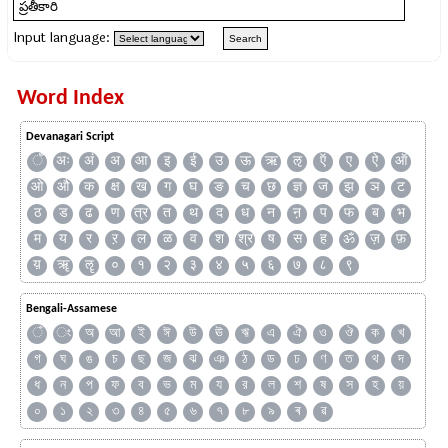
Input language:
Word Index
Devanagari Script
ँ
अः
अं
अ
आ
इ
ई
उ
ऊ
ऋ
ऌ
ऍ
ए
ऐ
ऑ
ओ
औ
क
क्ष
ख
ग
घ
ङ
च
छ
ज्ञ
ज
झ
ञ
ट
ठ
ड
ढ
ण
त्र
त
थ
द
ध
न
ऩ
प
फ
ब
भ
म
य
र
ऱ
ल
ळ
व
श
श्र
ष
स
ह
ॐ
ज़
फ़
य़
ॠ
ॡ
०
१
२
३
४
५
६
७
८
९
Bengali-Assamese
ঁ
ং
অ
আ
ই
ঈ
উ
ঊ
ঋ
এ
ঐ
ও
ঔ
ক
খ
গ
ঘ
ঙ
চ
ছ
জ
ঝ
ঞ
ঠ
ড
ঢ
ণ
ত
থ
দ
ধ
ন
প
ফ
ব
ভ
ম
য
র
ল
শ
ষ
স
হ
য়
০
১
২
৩
৪
৫
৬
৭
৮
৯
ৰ
ৱ