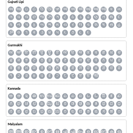
Gujrati Lipi
અ
આ
ઇ
ઈ
ઉ
ઊ
ઋ
ઍ
એ
ઐ
ઑ
ઓ
ઔ
ક
ખ
ગ
ઘ
ચ
છ
જ
ઝ
ઞ
ટ
ઠ
ડ
ઢ
ણ
ત
થ
દ
ધ
ન
પ
ફ
બ
ભ
મ
ય
ર
લ
વ
શ
ષ
સ
હ
ૐ
૦
૧
૨
૩
૪
૫
૬
૭
૮
૯
Gurmukhi
ਅ
ਆ
ਇ
ਈ
ਉ
ਊ
ਏ
ਐ
ਓ
ਔ
ਕ
ਖ
ਗ
ਘ
ਚ
ਛ
ਜ
ਝ
ਟ
ਠ
ਡ
ਢ
ਣ
ਤ
ਥ
ਦ
ਧ
ਨ
ਪ
ਫ
ਬ
ਭ
ਮ
ਯ
ਰ
ਲ
ਲ਼
ਵ
ਸ਼
ਸ
ਹ
ਖ਼
ਗ਼
ਜ਼
ਫ਼
੧
੨
੩
੪
੫
੬
੭
੮
੯
ੲ
ੳ
ੴ
Kannada
ಅ
ಆ
ಇ
ಈ
ಉ
ಊ
ಋ
ಎ
ಏ
ಐ
ಒ
ಓ
ಔ
ಕ
ಖ
ಗ
ಘ
ಚ
ಛ
ಜ
ಝ
ಟ
ಠ
ಡ
ಢ
ಣ
ತ
ಥ
ದ
ಧ
ನ
ಪ
ಫ
ಬ
ಭ
ಮ
ಯ
ರ
ಲ
ವ
ಶ
ಷ
ಸ
ಹ
೧
Malyalam
അ
ആ
ഇ
ഈ
ഉ
ഊ
ഋ
എ
ഏ
ഐ
ഒ
ഓ
ഔ
ക
ഖ