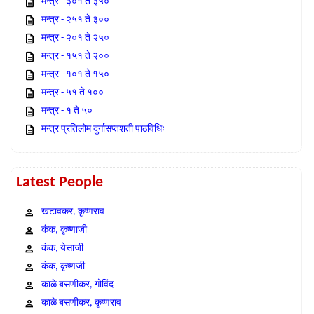
मन्त्र - ३०१ ते ३५०
मन्त्र - २५१ ते ३००
मन्त्र - २०१ ते २५०
मन्त्र - १५१ ते २००
मन्त्र - १०१ ते १५०
मन्त्र - ५१ ते १००
मन्त्र - १ ते ५०
मन्त्र प्रतिलोम दुर्गासप्तशती पाठविधिः
Latest People
खटावकर, कृष्णराव
कंक, कृष्णाजी
कंक, येसाजी
कंक, कृष्णजी
काळे बसणीकर, गोविंद
काळे बसणीकर, कृष्णराव