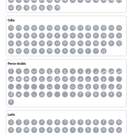
ഹ
൧
൪
൫
൭
൮
൯
Odia
ଅ
ଆ
ଇ
ଈ
ଉ
ଊ
ଋ
ଏ
ଐ
ଓ
ଔ
କ
ଖ
ଗ
ଘ
ଙ
ଚ
ଛ
ଜ
ଝ
ଞ
ଟ
ଠ
ଡ
ଢ
ଣ
ତ
ଥ
ଦ
ଧ
ନ
ପ
ଫ
ବ
ଭ
ମ
ଯ
ର
ଲ
ଳ
ଶ
ଷ
ସ
ହ
ଡ଼
ଢ଼
ୟ
୦
୧
୨
୩
୪
୫
୬
୭
୮
୯
ୱ
Perso-Arabic
ص
ش
س
ز
ر
ذ
د
خ
ح
ج
ث
ت
ب
ا
آ
و
ه
ن
م
ل
ك
ق
ف
غ
ع
ظ
ط
ض
ک
ژ
ڑ
ڈ
چ
پ
ٹ
ٲ
ٮ
گ
ھ
ہ
ۄ
ی
ے
۔
۱
۳
۴
۵
۶
۷
۸
۹
Latin
0
1
2
3
4
5
6
7
8
9
A
B
F
H
N
U
V
W
Y
c
d
e
g
i
j
k
l
m
o
p