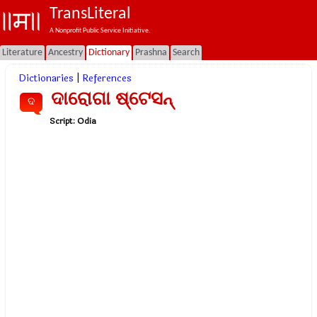
TransLiteral
A Nonprofit Public Service Initiative.
Literature
Ancestry
Dictionary
Prashna
Search
Dictionaries
|
References
ଦାରୋଗା ଷ୍ଟେସନ୍
ଦ
Script:
Odia