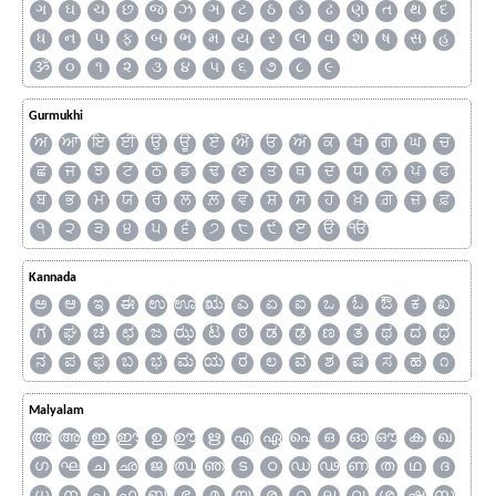
ગ
ઘ
ચ
છ
જ
ઝ
ઞ
ટ
ઠ
ડ
ઢ
ણ
ત
થ
દ
ધ
ન
પ
ફ
બ
ભ
મ
ય
ર
લ
વ
શ
ષ
સ
હ
ૐ
૦
૧
૨
૩
૪
૫
૬
૭
૮
૯
Gurmukhi
ਅ
ਆ
ਇ
ਈ
ਉ
ਊ
ਏ
ਐ
ਓ
ਔ
ਕ
ਖ
ਗ
ਘ
ਚ
ਛ
ਜ
ਝ
ਟ
ਠ
ਡ
ਢ
ਣ
ਤ
ਥ
ਦ
ਧ
ਨ
ਪ
ਫ
ਬ
ਭ
ਮ
ਯ
ਰ
ਲ
ਲ਼
ਵ
ਸ਼
ਸ
ਹ
ਖ਼
ਗ਼
ਜ਼
ਫ਼
੧
੨
੩
੪
੫
੬
੭
੮
੯
ੲ
ੳ
ੴ
Kannada
ಅ
ಆ
ಇ
ಈ
ಉ
ಊ
ಋ
ಎ
ಏ
ಐ
ಒ
ಓ
ಔ
ಕ
ಖ
ಗ
ಘ
ಚ
ಛ
ಜ
ಝ
ಟ
ಠ
ಡ
ಢ
ಣ
ತ
ಥ
ದ
ಧ
ನ
ಪ
ಫ
ಬ
ಭ
ಮ
ಯ
ರ
ಲ
ವ
ಶ
ಷ
ಸ
ಹ
೧
Malyalam
അ
ആ
ഇ
ഈ
ഉ
ഊ
ഋ
എ
ഏ
ഐ
ഒ
ഓ
ഔ
ക
ഖ
ഗ
ഘ
ച
ഛ
ജ
ഝ
ഞ
ട
ഠ
ഡ
ഢ
ണ
ത
ഥ
ദ
ധ
ന
പ
ഫ
ബ
ഭ
മ
യ
ര
റ
ല
വ
ശ
ഷ
സ