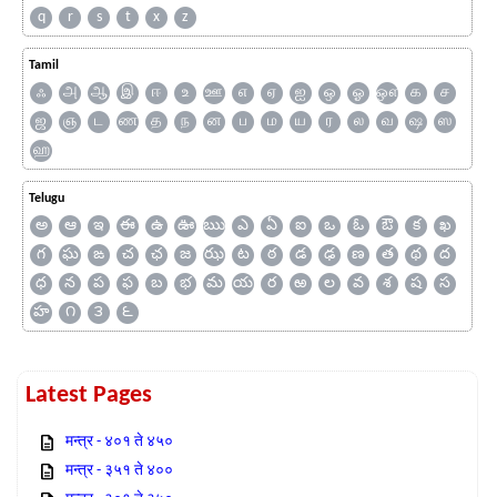
q
r
s
t
x
z
Tamil
ஃ
அ
ஆ
இ
ஈ
உ
ஊ
எ
ஏ
ஐ
ஒ
ஓ
ஔ
க
ச
ஜ
ஞ
ட
ண
த
ந
ன
ப
ம
ய
ர
ல
வ
ஷ
ஸ
ஹ
Telugu
అ
ఆ
ఇ
ఈ
ఉ
ఊ
ఋ
ఎ
ఏ
ఐ
ఒ
ఓ
ఔ
క
ఖ
గ
ఘ
ఙ
చ
ఛ
జ
ఝ
ట
ఠ
డ
ఢ
ణ
త
థ
ద
ధ
న
ప
ఫ
బ
భ
మ
య
ర
ఱ
ల
వ
శ
ష
స
హ
౧
౩
౬
Latest Pages
मन्त्र - ४०१ ते ४५०
मन्त्र - ३५१ ते ४००