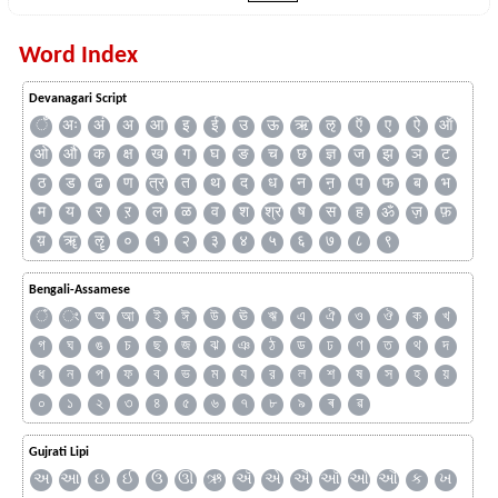
Word Index
Devanagari Script
ँ
अः
अं
अ
आ
इ
ई
उ
ऊ
ऋ
ऌ
ऍ
ए
ऐ
ऑ
ओ
औ
क
क्ष
ख
ग
घ
ङ
च
छ
ज्ञ
ज
झ
ञ
ट
ठ
ड
ढ
ण
त्र
त
थ
द
ध
न
ऩ
प
फ
ब
भ
म
य
र
ऱ
ल
ळ
व
श
श्र
ष
स
ह
ॐ
ज़
फ़
य़
ॠ
ॡ
०
१
२
३
४
५
६
७
८
९
Bengali-Assamese
ঁ
ং
অ
আ
ই
ঈ
উ
ঊ
ঋ
এ
ঐ
ও
ঔ
ক
খ
গ
ঘ
ঙ
চ
ছ
জ
ঝ
ঞ
ঠ
ড
ঢ
ণ
ত
থ
দ
ধ
ন
প
ফ
ব
ভ
ম
য
র
ল
শ
ষ
স
হ
য়
০
১
২
৩
৪
৫
৬
৭
৮
৯
ৰ
ৱ
Gujrati Lipi
અ
આ
ઇ
ઈ
ઉ
ઊ
ઋ
ઍ
એ
ઐ
ઑ
ઓ
ઔ
ક
ખ