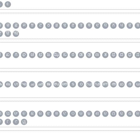
૮
૯
ਘ
ਚ
ਛ
ਜ
ਝ
ਟ
ਠ
ਡ
ਢ
ਣ
ਤ
ਥ
ਦ
ਧ
ਨ
ਪ
ਫ
ਬ
ੲ
ੳ
ੴ
ಕ
ಖ
ಗ
ಘ
ಚ
ಛ
ಜ
ಝ
ಟ
ಠ
ಡ
ಢ
ಣ
ತ
ಥ
ದ
ಧ
ನ
ക
ഖ
ഗ
ഘ
ച
ഛ
ജ
ഝ
ഞ
ട
ഠ
ഡ
ഢ
ണ
ത
ഥ
ദ
ധ
ଗ
ଘ
ଙ
ଚ
ଛ
ଜ
ଝ
ଞ
ଟ
ଠ
ଡ
ଢ
ଣ
ତ
ଥ
ଦ
ଧ
ନ
୭
୮
୯
ୱ