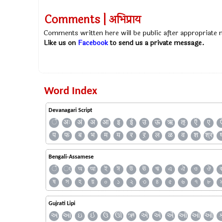
Comments | अभिप्राय
Comments written here will be public after appropriate
Like us on
Facebook
to send us a private message.
Word Index
Devanagari Script
ँ
अः
अं
अ
आ
इ
ई
उ
ऊ
ऋ
ऌ
ऍ
ए
प
फ
ब
भ
म
य
र
ऱ
ल
ळ
व
श
श्र
Bengali-Assamese
ঁ
ং
অ
আ
ই
ঈ
উ
ঊ
ঋ
এ
ঐ
ও
ঔ
ষ
স
হ
য়
০
১
২
৩
৪
৫
৬
৭
৮
Gujrati Lipi
અ
આ
ઇ
ઈ
ઉ
ઊ
ઋ
ઍ
એ
ઐ
ઑ
ઓ
ઔ