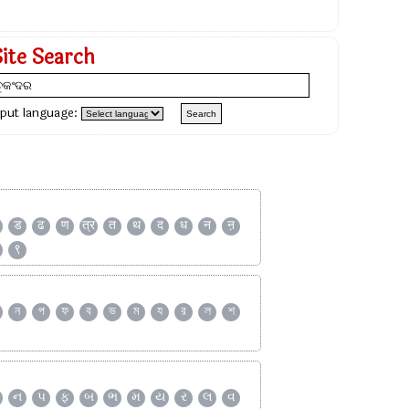
Site Search
nput language:
ड
ढ
ण
त्र
त
थ
द
ध
न
ऩ
९
ন
প
ফ
ব
ভ
ম
য
র
ল
শ
ન
પ
ફ
બ
ભ
મ
ય
ર
લ
વ