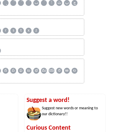
چ
پ
ٹ
ٲ
ٮ
r
s
t
x
z
ஹ
న
ప
ఫ
బ
భ
మ
య
ర
ఱ
ల
Suggest a word!
Suggest new words or meaning to
our dictionary!!
Curious Content