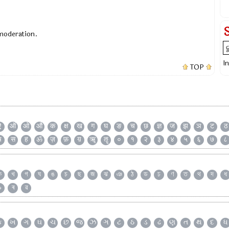
 moderation.
I
TOP
ऐ
ऑ
ओ
औ
क
क्ष
ख
ग
घ
ङ
च
छ
ज्ञ
ज
झ
ञ
ट
ठ
ष
स
ह
ॐ
ज़
फ़
य़
ॠ
ॡ
०
१
२
३
४
५
६
७
८
ক
খ
গ
ঘ
ঙ
চ
ছ
জ
ঝ
ঞ
ঠ
ড
ঢ
ণ
ত
থ
দ
ধ
৯
ৰ
ৱ
ક
ખ
ગ
ઘ
ચ
છ
જ
ઝ
ઞ
ટ
ઠ
ડ
ઢ
ણ
ત
થ
દ
ધ