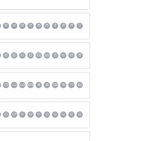
ਭ
ਮ
ਯ
ਰ
ਲ
ਲ਼
ਵ
ਸ਼
ਸ
ਹ
ಪ
ಫ
ಬ
ಭ
ಮ
ಯ
ರ
ಲ
ವ
ಶ
ന
പ
ഫ
ബ
ഭ
മ
യ
ര
റ
ല
ପ
ଫ
ବ
ଭ
ମ
ଯ
ର
ଲ
ଳ
ଶ