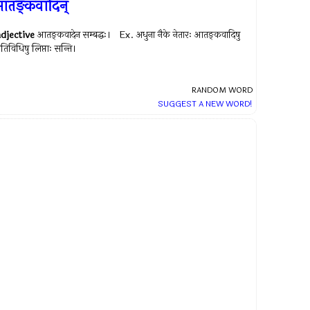
तङ्कवादिन्
adjective
आतङ्कवादेन सम्बद्धः। Ex.
अधुना नैके नेतारः आतङ्कवादिषु
तिविधिषु लिप्ताः सन्ति।
RANDOM WORD
SUGGEST A NEW WORD!