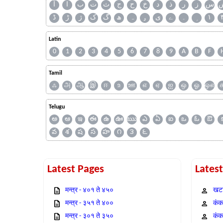
س
ز
ر
ذ
د
خ
ح
ج
ث
ت
ب
ا
آ
ڈ
ڑ
ژ
ک
گ
ھ
ہ
ۄ
ی
ے
۔
۱
Latin
0
1
2
3
4
5
6
7
8
9
A
B
F
Tamil
ஃ
அ
ஆ
இ
ஈ
உ
ஊ
எ
ஏ
ஐ
ஒ
ஓ
ஔ
Telugu
అ
ఆ
ఇ
ఈ
ఉ
ఊ
ఋ
ఎ
ఏ
ఐ
ఒ
ఓ
ఔ
వ
శ
ష
స
హ
౧
౩
౬
Latest Pages
Lates
मन्त्र - ४०१ ते ४५०
खटा
मन्त्र - ३५१ ते ४००
कंक,
मन्त्र - ३०१ ते ३५०
कंक