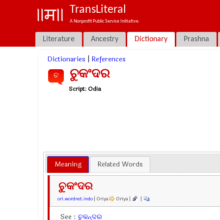
TransLiteral
A Nonprofit Public Service Initiative.
Literature
Ancestry
Dictionary
Prashna
Dictionaries
|
References
ଚୁକଂଦର
ଚ
Script:
Odia
Meaning
Related Words
ଚୁକଂଦର
ori.wordnet.indo
| Oriya
Oriya |
|
See :
ଚୁକନ୍ଦର