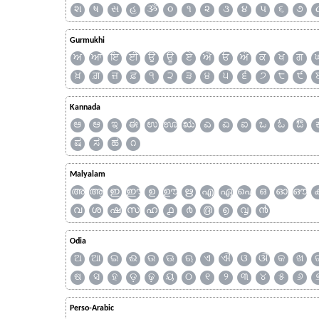
શ
ષ
સ
હ
ૐ
૦
૧
૨
૩
૪
૫
૬
૭
Gurmukhi
ਅ
ਆ
ਇ
ਈ
ਉ
ਊ
ਏ
ਐ
ਓ
ਔ
ਕ
ਖ
ਗ
ਖ਼
ਗ਼
ਜ਼
ਫ਼
੧
੨
੩
੪
੫
੬
੭
੮
੯
Kannada
ಅ
ಆ
ಇ
ಈ
ಉ
ಊ
ಋ
ಎ
ಏ
ಐ
ಒ
ಓ
ಔ
ಷ
ಸ
ಹ
೧
Malyalam
അ
ആ
ഇ
ഈ
ഉ
ഊ
ഋ
എ
ഏ
ഐ
ഒ
ഓ
ഔ
വ
ശ
ഷ
സ
ഹ
൧
൪
൫
൭
൮
൯
Odia
ଅ
ଆ
ଇ
ଈ
ଉ
ଊ
ଋ
ଏ
ଐ
ଓ
ଔ
କ
ଖ
ଷ
ସ
ହ
ଡ଼
ଢ଼
ୟ
୦
୧
୨
୩
୪
୫
୬
Perso-Arabic