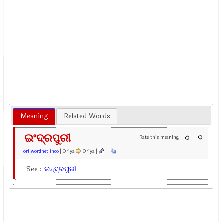
Meaning
Related Words
ଇଂଦ୍ରପୁରୀ
Rate this meaning
ori.wordnet.indo
| Oriya
Oriya |
|
See :
ଇନ୍ଦ୍ରପୁରୀ