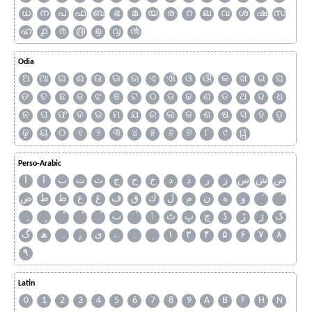
ധ
ന
പ
ഫ
ബ
ഭ
മ
യ
ര
റ
ല
വ
ശ
ഷ
സ
ഹ
൧
൪
൫
൭
൮
൯
Odia
ଅ
ଆ
ଇ
ଈ
ଉ
ଊ
ଋ
ଏ
ଐ
ଓ
ଔ
କ
ଖ
ଗ
ଘ
ଙ
ଚ
ଛ
ଜ
ଝ
ଞ
ଟ
ଠ
ଡ
ଢ
ଣ
ତ
ଥ
ଦ
ଧ
ନ
ପ
ଫ
ବ
ଭ
ମ
ଯ
ର
ଲ
ଳ
ଶ
ଷ
ସ
ହ
ଡ଼
ଢ଼
ୟ
୦
୧
୨
୩
୪
୫
୬
୭
୮
୯
ୱ
Perso-Arabic
ص
ش
س
ز
ر
ذ
د
خ
ح
ج
ث
ت
ب
ا
آ
و
ه
ن
م
ل
ك
ق
ف
غ
ع
ظ
ط
ض
ک
ژ
ڑ
ڈ
چ
پ
ٹ
ٲ
ٮ
گ
ھ
ہ
ۄ
ی
ے
۔
۱
۳
۴
۵
۶
۷
۸
۹
Latin
0
1
2
3
4
5
6
7
8
9
A
B
F
H
N