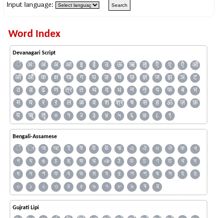
Input language:
Word Index
Devanagari Script
ँ
अः
अं
अ
आ
इ
ई
उ
ऊ
ऋ
ऌ
ऍ
ए
ऐ
ऑ
ओ
औ
क
क्ष
ख
ग
घ
ङ
च
छ
ज्ञ
ज
झ
ञ
ट
ठ
ड
ढ
ण
त्र
त
थ
द
ध
न
ऩ
प
फ
ब
भ
म
य
र
ऱ
ल
ळ
व
श
श्र
ष
स
ह
ॐ
ज़
फ़
य़
ॠ
ॡ
०
१
२
३
४
५
६
७
८
९
Bengali-Assamese
ঁ
ং
অ
আ
ই
ঈ
উ
ঊ
ঋ
এ
ঐ
ও
ঔ
ক
খ
গ
ঘ
ঙ
চ
ছ
জ
ঝ
ঞ
ঠ
ড
ঢ
ণ
ত
থ
দ
ধ
ন
প
ফ
ব
ভ
ম
য
র
ল
শ
ষ
স
হ
য়
০
১
২
৩
৪
৫
৬
৭
৮
৯
ৰ
ৱ
Gujrati Lipi