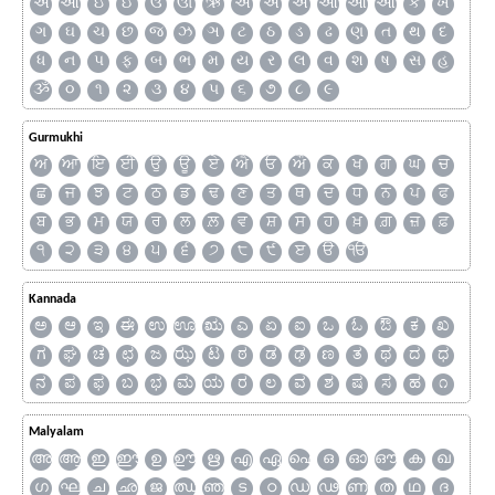
અ
આ
ઇ
ઈ
ઉ
ઊ
ઋ
ઍ
એ
ઐ
ઑ
ઓ
ઔ
ક
ખ
ગ
ઘ
ચ
છ
જ
ઝ
ઞ
ટ
ઠ
ડ
ઢ
ણ
ત
થ
દ
ધ
ન
પ
ફ
બ
ભ
મ
ય
ર
લ
વ
શ
ષ
સ
હ
ૐ
૦
૧
૨
૩
૪
૫
૬
૭
૮
૯
Gurmukhi
ਅ
ਆ
ਇ
ਈ
ਉ
ਊ
ਏ
ਐ
ਓ
ਔ
ਕ
ਖ
ਗ
ਘ
ਚ
ਛ
ਜ
ਝ
ਟ
ਠ
ਡ
ਢ
ਣ
ਤ
ਥ
ਦ
ਧ
ਨ
ਪ
ਫ
ਬ
ਭ
ਮ
ਯ
ਰ
ਲ
ਲ਼
ਵ
ਸ਼
ਸ
ਹ
ਖ਼
ਗ਼
ਜ਼
ਫ਼
੧
੨
੩
੪
੫
੬
੭
੮
੯
ੲ
ੳ
ੴ
Kannada
ಅ
ಆ
ಇ
ಈ
ಉ
ಊ
ಋ
ಎ
ಏ
ಐ
ಒ
ಓ
ಔ
ಕ
ಖ
ಗ
ಘ
ಚ
ಛ
ಜ
ಝ
ಟ
ಠ
ಡ
ಢ
ಣ
ತ
ಥ
ದ
ಧ
ನ
ಪ
ಫ
ಬ
ಭ
ಮ
ಯ
ರ
ಲ
ವ
ಶ
ಷ
ಸ
ಹ
೧
Malyalam
അ
ആ
ഇ
ഈ
ഉ
ഊ
ഋ
എ
ഏ
ഐ
ഒ
ഓ
ഔ
ക
ഖ
ഗ
ഘ
ച
ഛ
ജ
ഝ
ഞ
ട
ഠ
ഡ
ഢ
ണ
ത
ഥ
ദ