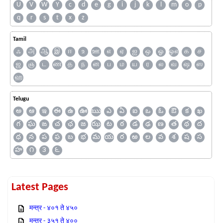
U
V
W
Y
c
d
e
g
i
j
k
l
m
o
p
q
r
s
t
x
z
Tamil
ஃ
அ
ஆ
இ
ஈ
உ
ஊ
எ
ஏ
ஐ
ஒ
ஓ
ஔ
க
ச
ஜ
ஞ
ட
ண
த
ந
ன
ப
ம
ய
ர
ல
வ
ஷ
ஸ
ஹ
Telugu
అ
ఆ
ఇ
ఈ
ఉ
ఊ
ఋ
ఎ
ఏ
ఐ
ఒ
ఓ
ఔ
క
ఖ
గ
ఘ
ఙ
చ
ఛ
జ
ఝ
ట
ఠ
డ
ఢ
ణ
త
థ
ద
ధ
న
ప
ఫ
బ
భ
మ
య
ర
ఱ
ల
వ
శ
ష
స
హ
౧
౩
౬
Latest Pages
मन्त्र - ४०१ ते ४५०
मन्त्र - ३५१ ते ४००