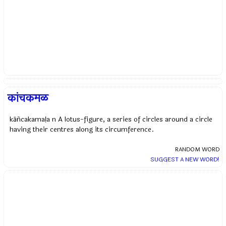
कांचकमळ
kāñcakamaḷa n A lotus-figure, a series of circles around a circle
having their centres along its circumference.
RANDOM WORD
SUGGEST A NEW WORD!