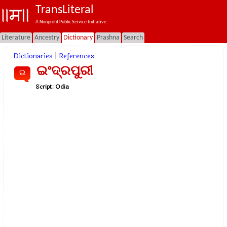
TransLiteral
A Nonprofit Public Service Initiative.
Literature
Ancestry
Dictionary
Prashna
Search
Dictionaries
|
References
ଇଂଦ୍ରପୁରୀ
ଇ
Script:
Odia