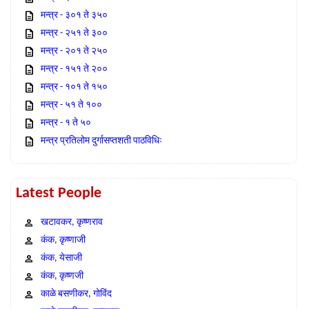
मन्त्र - ३०१ ते ३५०
मन्त्र - २५१ ते ३००
मन्त्र - २०१ ते २५०
मन्त्र - १५१ ते २००
मन्त्र - १०१ ते १५०
मन्त्र - ५१ ते १००
मन्त्र - १ ते ५०
मन्त्र प्रतिलोम दुर्गासप्तशती पाठविधिः
Latest People
खटावकर, कृष्णराव
कंक, कृष्णाजी
कंक, येसाजी
कंक, कृष्णजी
काळे बसणीकर, गोविंद